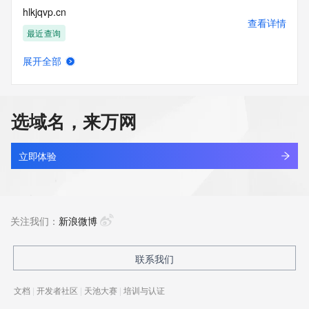
hlkjqvp.cn
查看详情
最近查询
展开全部
hlklvtq.cn
查看详情
最近查询
选域名，来万网
hlkn9vxa.top
查看详情
新注册
立即体验
hlknfoz.cn
查看详情
最近查询
关注我们：
新浪微博
hlkozr2d.top
联系我们
查看详情
新注册
文档
|
开发者社区
|
天池大赛
|
培训与认证