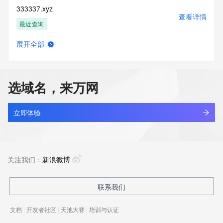
333337.xyz
查看详情
最近查询
展开全部
19800503.xyz
查看详情
最近查询
选域名，来万网
131910.xyz
查看详情
最近查询
立即体验
linkinternal.xyz
查看详情
最近查询
关注我们：
新浪微博
5431866.xyz
联系我们
查看详情
最近查询
文档
|
开发者社区
|
天池大赛
|
培训与认证