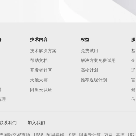
价
技术内容
权益
服
技术解决方案
免费试用
基
帮助文档
解决方案免费试用
企
开发者社区
高校计划
迁
天池大赛
推荐返现计划
官
器
阿里云认证
健
管理
信
联系我们
加入我们
巴国际交易市场
1688
阿里妈妈
飞猪
阿里云计算
万网
高德
UC