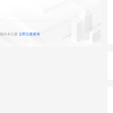
态智能体模型
旗舰 MoE 大模型，百万上下文与顶尖推理能力
图生视频，流
同享
万小智 AI 建站低至 15元/月
Qoder CN
AI 短剧/漫剧
云原生数据库 
快递物流查询
WordPress
成为服务伙
高校合作
点，立即开启云上创新
覆盖公网/内网、递归/权威、移动APP等全场景解析服务
送.CN域名，送备案服务码
基于千问大模型等，支持代码智能生成、研发智能问答
AI助力短剧
GLM-5.2
Wan2.7-T
Ubuntu
服务生态伙伴
视觉 Coding、空间感知、多模态思考等全面升级
1M上下文，专为长程任务能力而生
云工开物
企业应用
Works
Night Plan 支持 Qwen 3.8-Max
云原生大数据计算服务 MaxCompute
AI 办公
容器服务 Kub
NEW
Red Hat
30+ 款产品免费体验
Data Agent 驱动的一站式 Data+AI 开发治理平台
夜间 5 折，Qwen/Meoo/TokenPlan 客户专享
面向分析的企业级SaaS模式云数据仓库
AI智能应用
提供一站式管
科研合作
ERP
堂（旗舰版）
SUSE
能尚未注册
立即注册查询
智能客服
AI 应用构建
大模型原生
CRM
防护产品
2个月
自动承接线索
建站小程序
Qoder
大模型服务平台百炼-应用模版
OA 办公系统
HOT
NEW
面向真实软件
个人版上线、团队版降价；千问3.8-Max首发发尝鲜
丰富多元化的应用模版和解决方案
力提升
财税管理
模板建站
万有无界
大模型服务平台百炼-智能体
400电话
定制建站
的模型效果
灵活可视化地构建企业级 Agent
方案
广告营销
模板小程序
秒悟
人工智能平台 PAI
定制小程序
云端极速 AI 
新一代 AI 视频生成模型，深度适配广告营销等场景
AI Native 的算法工程平台，一站式完成建模、训练、推理服务部署
APP 开发
建站系统