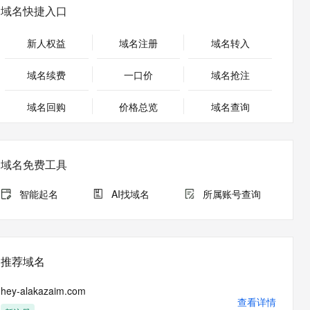
安全
畅自然，细节丰富
高表现力语音合成大模型，语音克隆听感自然
我要投诉
PolarDB
域名快捷入口
上云场景组合购
伴
Qoder CN V1.7.0 发布
漫剧创作，剧本、分镜、视频高效生成
100%兼容MySQL、PostgreSQL，兼容Oracle，支持集中和分布式
覆盖90%+业务场景，专享组合折扣价
2V
VPN
Fun-ASR
新人权益
域名注册
域名转入
文戏情感细腻自然，动作戏激烈拳拳到肉，实现更强表演能力
支持中英文自由切换，具备更强的噪声鲁棒性
ernetes 版 ACK
云聚AI 严选权益
云安全中心 AI BAS 智能自动
SSL 证书
，一键激活高效办公新体验
理容器应用的 K8s 服务
精选AI产品，从模型到应用全链提效
化模拟渗透攻击产品发布
域名续费
一口价
域名抢注
堡垒机
AI 用量加速计划
DataWorks ChatBI 会话支持
应用
域名回购
价格总览
防火墙
域名查询
、识别商机，让客服更高效、服务更出色。
新老同享，达量后返
上传临时文件分析
千问办公
主机安全
NEW
的智能体编程平台
一站式AI生产力平台
域名免费工具
AI 应用及服务市场
伶鹊
企业级人与Agent协作平台，接入和调度多个数字员工
智能客服平台，对话机器人、对话分析、智能外呼
智能起名
AI找域名
所属账号查询
AI 应用
大模型服务平台百炼 - 全妙
大模型
应用创作平台
多模态内容创作工具，已接入 DeepSeek
自然语言处理
推荐域名
数据标注
hey-alakazaim.com
机器学习
查看详情