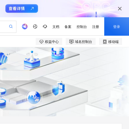
文档
备案
控制台
注册
登录
权益中心
域名控制台
移动端
验
作计划
器
AI 活动
专业服务
服务伙伴合作计划
开发者社区
加入我们
产品动态
服务平台百炼
阿里云 OPC 创新助力计划
一站式生成采购清单，支持单品或批量购买
可编辑精美 PPT 文稿
S产品伙伴计划（繁花）
峰会
CS
造的大模型服务与应用开发平台
Agency Agents：拥有专属领域专家
AI 生产力先锋
Al MaaS 服务伙伴赋能合作
域名
博文
Careers
PolarDB Agentic Database
至高可申请百万元
 轻松生成专业的 PPT
开启高性价比 AI 编程新体验
弹性可伸缩的云计算服务
先锋实践拓展 AI 生产力的边界
发布
多领域专家智能体,一键组建 AI 虚拟交付团队
Token 补贴，五大权
计划
海大会
伙伴信用分合作计划
商标
问答
社会招聘
益加速 OPC 成功
帕鲁游戏服务器
SS
HappyHorse 打造一站式影视创作平台
飞天发布时刻
HOT
秒悟 Meoo CLI 支持一键部
划
备案
电子书
校园招聘
联机服务器，轻松开启游戏
视频创作，一键激活电商全链路生产力
稳定、安全、高性价比、高性能的云存储服务
所见，即是所愿
署项目至阿里云账号
可视化编排打通从文字构思到成片全链路闭环
更多支持
划
公司注册
镜像站
视频生成
语音识别与合成
 智能体与工作流应用
漫剧工坊：一站式动画创作平台
AI 实训营
Flink OSS 支持
合作伙伴培训与认证
划
上云迁移
站生成，高效打造优质广告素材
全接入的云上超级电脑
通过阿里云百炼高效搭建AI应用,助力高效开发
快速生产连贯的高质量长漫剧
从基础到进阶，Agent 创客手把手教你
AssumeRole 角色自定义
e-1.1-T2V
Qwen3-TTS-Flash
lScope
我要反馈
查询合作伙伴
畅细腻的高质量视频
离线语音合成大模型，多语言方言自适应，低延迟高稳定
n Alibaba Cloud ISV 合作
代维服务
建企业门户网站
10 分钟搭建微信、支付宝小程序
百炼 Qwen3.7-Flash 系列模
创新加速
ope
登录合作伙伴管理后台
我要建议
站，无忧落地极速上线
以可视化方式快速构建移动和 PC 门户网站
国内短信简单易用，安全可靠，秒级触达，全球覆盖200+国家和地区。
高效部署网站，快速应用到小程序
型发布
e-1.1-I2V
Cosyvoice-V3-Flash