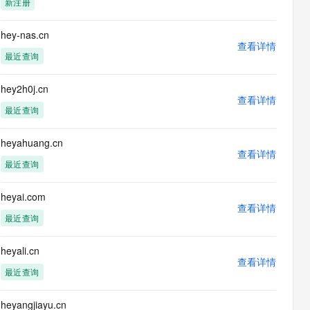
新注册
息提取
与 AI 智能体进行实时音视频通话
从文本、图片、视频中提取结构化的属性信息
构建支持视频理解的 AI 音视频实时通话应用
hey-nas.cn
查看详情
t.diy 一步搞定创意建站
构建大模型应用的安全防护体系
最近查询
通过自然语言交互简化开发流程,全栈开发支持
通过阿里云安全产品对 AI 应用进行安全防护
hey2h0j.cn
查看详情
最近查询
heyahuang.cn
查看详情
最近查询
heyai.com
查看详情
最近查询
heyali.cn
查看详情
最近查询
heyangjiayu.cn