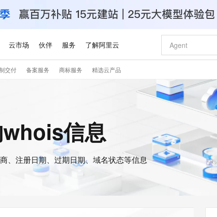
云市场
伙伴
服务
了解阿里云
制交付
备案服务
商标服务
精选云产品
AI 特惠
数据与 API
成为产品伙伴
企业增值服务
最佳实践
价格计算器
AI 场景体
基础软件
产品伙伴合
阿里云认证
市场活动
配置报价
大模型
自助选配和估算价格
步到位
智启 AI 普惠权益
产品生态集成认证中心
企业支持计划
云上春晚
域名与网站
Qwen Audio：打造专属 AI 语音助手
千问官方 MaaS 平台，为开发者和 Agent 而生，新用户赠送 1 亿 + tokens 额度
一句话生成原生
AI Coding
阿里云Maa
2026 阿里云
云服务器 E
为企业打
数据集
Windows
大模型认证
模型
NEW
NEW
格式还原
值低价云产品抢先购
至高享 1亿+免费 tokens，加速 Al 应用落地
提供智能易用的域名与建站服务
Qwen-Audio-3.0-Realtime 端到端实时语音角色扮演
输入一句话想法,
智能编程，一键
安全可靠、
的whois信息
产品生态伙伴
专家技术服务
云上奥运之旅
弹性计算合作
阿里云中企出
手机三要素
宝塔 Linux
全部认证
价格优势
开源旗舰模型
即刻拥有 DeepSeek-V4-Pro
阿里云 OPC 创新助力计划
千问大模型
一键部署幻兽
AI 电商营销
对象存储 O
大模型
产品生态伙伴工作台
企业增值服务台
云栖战略参考
云存储合作计
云栖大会
身份实名认证
CentOS
训练营
推动算力普惠，释放技术红利
最高返9万
真正可用的 1M 上下文,一次完成代码全链路开发
快速构建应用程序和网站，即刻迈出上云第一步
轻松解锁专属 DeepSeek-V4-Pro
至高百万元 Token 补贴，加速一人公司成长
多元化、高性能、安全可靠的大模型服务
一键购买专属
从图文生成到
云上的中国
数据库合作计
活动全景
短信
Docker
图片和
商、注册日期、过期日期、域名状态等信息
自进化智能体
5 分钟轻松部署专属 QwenPaw
Token Plan 模型订阅计划
数字证书管理服务（原SSL证书）
高效搭建 AI
AI 广告创作
无影云电脑
企业成长
NEW
HOT
信息公告
看见新力量
云网络合作计
OCR 文字识别
JAVA
越聪明
证享300元代金券
全托管，含MySQL、PostgreSQL、SQL Server、MariaDB多引擎
Qwen3.8-Max 首发尝鲜，限时加量 10 倍，夜间低至2折
实现全站 HTTPS，呈现可信的 Web 访问
从聊天伙伴进化为能主动干活的本地数字员工
图文、视频一
随时随地安
Kimi-K3
HappyHors
NEW
魔搭 Mode
loud
服务实践
官网公告
Kimi 最新旗舰模型，长程编程与推理利器
让文字生成流
金融模力时刻
Salesforce O
版
发票查验
全能环境
Claude Code + GStack 打造工程团队
千问办公，限时限量积分加倍
Qoder
低代码高效构
AI 建站
短信服务
型
NEW
作计划
计划
创新中心
魔搭 ModelSc
健康状态
理服务
让AI从“聊天伙伴”进化为能干活的“数字员工”
安装技能 GStack，拥有专属 AI 工程团队
你的AI工作搭子，覆盖日常办公高频场景
面向真实软件的智能体编程平台
0 代码专业建
客户案例
天气预报查询
操作系统
Deepseek-v4-pro
HappyHors
态合作计划