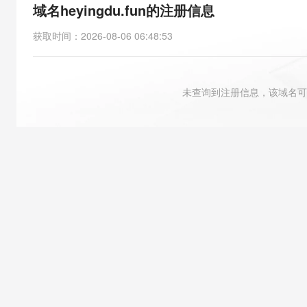
存储
天池大赛
能看、能想、能动手的多模
域名heyingdu.fun的注册信息
云解析DNS
解决方案免费试用 新老
电子合同
最高领取价值200元试用
安全
网络与CDN
AI 算法大赛
Qwen3-VL-Plus
获取时间
：
2026-08-06 06:48:53
畅捷通
大数据开发治理平台 Data
AI 产品 免费试用
网络
安全
云开发大赛
Tableau 订阅
1亿+ 大模型 tokens 和 
可观测
入门学习赛
中间件
AI空中课堂在线直播课
未查询到注册信息，该域名可
云防火墙
140+云产品 免费试用
大模型服务
上云与迁云
云原生的云上边界网络安全
产品新客免费试用，最长1
数据库
生态解决方案
千问AI平台-Token Plan
企业出海
大模型ACA认证体验
大数据计算
助力企业全员 AI 认知与能
行业生态解决方案
政企业务
媒体服务
千问AI平台-模型体验
开发者生态解决方案
在线体验全尺寸、多种模态
企业服务与云通信
AI 开发和 AI 应用解决
Happy 系列大模型
域名与网站
终端用户计算
Serverless
大模型解决方案
开发工具