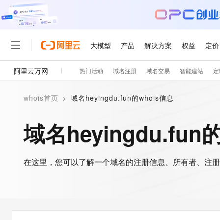
大模型
产品
解决方案
权益
定价
阿里云万网
热门活动
域名注册
域名交易
智能建站
定
大模型
产品
解决方案
权益
定价
云市场
伙伴
服务
了解阿里云
精选产品
精选解决方案
普惠上云
产品定价
精选商城
成为销售伙伴
售前咨询
为什么选择阿里云
千问AI平台
whois首页
>
域名heyingdu.fun的whois信息
了解云产品的定价详情
大模型服务平台百炼
睿译宝，AI翻译排版一
普惠上云 官方力荐
分销伙伴
在线服务
网站建设
什么是云计算
大
大模型服务与应用平台
上传文档即自动完成翻译和
云服务器38元/年起，超
域名heyingdu.fun
咨询伙伴
多端小程序
技术领先
云上成本管理
售后服务
轻量应用服务器
GLM-5.2：长任务时代
官方推荐返现计划
大模型
精选产品
精选解决方案
Salesforce 国际版订阅
稳定可靠
管理和优化成本
推荐新用户得奖励，单订单
销售伙伴合作计划
自助服务
友盟天域
安全合规
人工智能与机器学习
AI
文本生成
在这里，您可以了解一个域名的注册信息、所有者、注册
云数据库 RDS
Hermes Agent，打造
云工开物
无影生态合作计划
在线服务
观测云
分析师报告
自主进化，持久记忆，越用
高校专属算力普惠，学生认
计算
互联网应用开发
Qwen3.8-Max
HOT
Salesforce On Alibaba C
工单服务
智能体时代全能旗舰模型
Tuya 物联网平台阿里云
研究报告与白皮书
人工智能平台 PAI
快速拥有专属 OpenClaw
大模
Consulting Partner 合
大数据
容器
免费试用
短信专区
一站式AI开发、训练和推
蓝凌 OA
Qwen3.7-Plus
AI 大模型销售与服务生
现代化应用