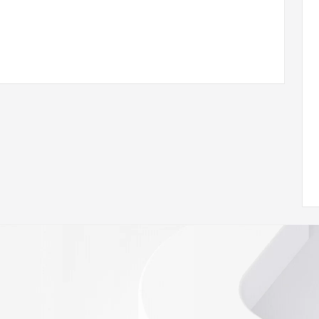
ann.org/wicf
67Z <<<
s://icann.org/epp
ed
rmational
Registry is
tes