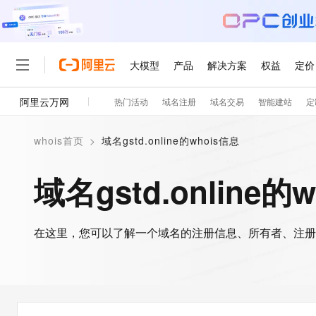
大模型
产品
解决方案
权益
定价
阿里云万网
热门活动
域名注册
域名交易
智能建站
定
大模型
产品
解决方案
权益
定价
云市场
伙伴
服务
了解阿里云
精选产品
精选解决方案
普惠上云
产品定价
精选商城
成为销售伙伴
售前咨询
为什么选择阿里云
千问AI平台
whois首页
>
域名gstd.online的whois信息
了解云产品的定价详情
大模型服务平台百炼
千问办公，解锁你的工作
普惠上云 官方力荐
分销伙伴
在线服务
网站建设
什么是云计算
大
大模型服务与应用平台
企业级Agent产品，直接
云服务器38元/年起，超
域名gstd.online的
咨询伙伴
多端小程序
技术领先
云上成本管理
售后服务
轻量应用服务器
Agency Agents：拥
官方推荐返现计划
大模型
精选产品
精选解决方案
Salesforce 国际版订阅
稳定可靠
管理和优化成本
推荐新用户得奖励，单订单
销售伙伴合作计划
自助服务
友盟天域
安全合规
人工智能与机器学习
AI
文本生成
在这里，您可以了解一个域名的注册信息、所有者、注册
云数据库 RDS
HappyHorse 打造一
云工开物
无影生态合作计划
在线服务
观测云
分析师报告
高校专属算力普惠，学生认
计算
互联网应用开发
Qwen3.8-Max
HOT
Salesforce On Alibaba C
工单服务
智能体时代全能旗舰模型
Tuya 物联网平台阿里云
研究报告与白皮书
人工智能平台 PAI
快速拥有专属 OpenClaw
大模
Consulting Partner 合
大数据
容器
免费试用
短信专区
一站式AI开发、训练和推
蓝凌 OA
Qwen3.7-Plus
AI 大模型销售与服务生
现代化应用