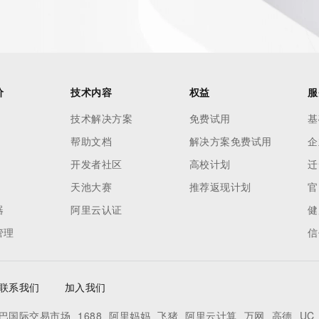
es and
rovided by
this
价
技术内容
权益
服
 lawful
技术解决方案
免费试用
基
ta
帮助文档
解决方案免费试用
企
pporting
开发者社区
高校计划
迁
dvertising
天池大赛
推荐返现计划
官
r
器
阿里云认证
健
processes
管理
信
y
ames or
联系我们
加入我们
y time. By
巴国际交易市场
1688
阿里妈妈
飞猪
阿里云计算
万网
高德
UC