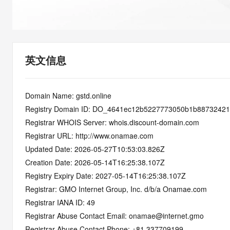
快速部署 Dify，高效搭建 
迁移与运维管理
10 分钟在聊天系统中增加
专有云
英文信息
Domain Name: gstd.online
Registry Domain ID: DO_4641ec12b5227773050b1b8873242
Registrar WHOIS Server: whois.discount-domain.com
Registrar URL: http://www.onamae.com
Updated Date: 2026-05-27T10:53:03.826Z
Creation Date: 2026-05-14T16:25:38.107Z
Registry Expiry Date: 2027-05-14T16:25:38.107Z
Registrar: GMO Internet Group, Inc. d/b/a Onamae.com
Registrar IANA ID: 49
Registrar Abuse Contact Email: onamae@internet.gmo
Registrar Abuse Contact Phone: +81.337709199