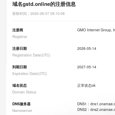
存储
天池大赛
能看、能想、能动手的多模
域名gstd.online的注册信息
云解析DNS
解决方案免费试用 新老
电子合同
最高领取价值200元试用
安全
网络与CDN
AI 算法大赛
Qwen3-VL-Plus
获取时间
：
2026-08-07 08:10:08
畅捷通
大数据开发治理平台 Data
AI 产品 免费试用
网络
安全
云开发大赛
Tableau 订阅
1亿+ 大模型 tokens 和 
注册商
GMO Internet Group, 
可观测
入门学习赛
中间件
AI空中课堂在线直播课
云防火墙
140+云产品 免费试用
Registrar
大模型服务
上云与迁云
云原生的云上边界网络安全
产品新客免费试用，最长1
数据库
生态解决方案
注册日期
2026-05-14
千问AI平台-Token Plan
企业出海
大模型ACA认证体验
大数据计算
Registration Date(UTC)
助力企业全员 AI 认知与能
行业生态解决方案
政企业务
媒体服务
千问AI平台-模型体验
到期日期
2027-05-14
开发者生态解决方案
在线体验全尺寸、多种模态
Expiration Date(UTC)
企业服务与云通信
AI 开发和 AI 应用解决
Happy 系列大模型
域名与网站
域名状态
正常状态
ok
Domain Status
终端用户计算
DNS服务器
DNS
1
：
dns1.onamae.
Serverless
大模型解决方案
DNS
2
：
dns2.onamae.
Nameserver
开发工具