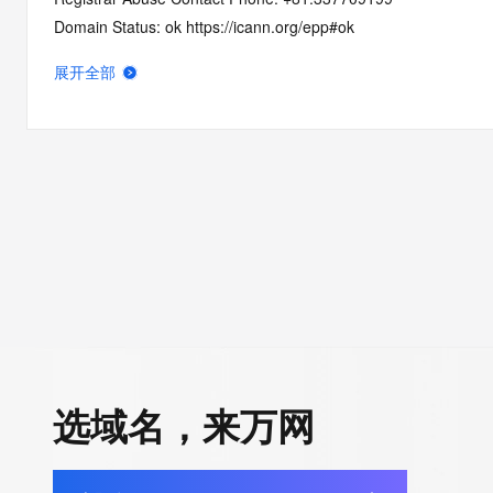
Domain Status: ok https://icann.org/epp#ok
Name Server: dns1.onamae.com
展开全部
Name Server: dns2.onamae.com
DNSSEC: unsigned
URL of the ICANN RDDS Inaccuracy Complaint Form: https://ic
>>> Last update of WHOIS database: 2026-05-29T07:02:43.6
For more information on domain status codes, please visit http
The WHOIS information provided in this page has been redact
in compliance with ICANN's Temporary Specification for gTLD
Registration Data.
选域名，来万网
The data in this record is provided by Tucows Registry for info
purposes only, and it does not guarantee its accuracy. Tucows 
authoritative for whois information in top-level domains it opera