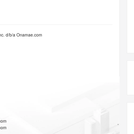
态智能体模型
旗舰 MoE 大模型，百万上下文与顶尖推理能力
图生视频，流
同享
万小智 AI 建站低至 15元/月
Qoder CN
AI 短剧/漫剧
云原生数据库 
快递物流查询
WordPress
成为服务伙
高校合作
点，立即开启云上创新
覆盖公网/内网、递归/权威、移动APP等全场景解析服务
送.CN域名，送备案服务码
基于千问大模型等，支持代码智能生成、研发智能问答
AI助力短剧
GLM-5.2
Wan2.7-T
Ubuntu
服务生态伙伴
视觉 Coding、空间感知、多模态思考等全面升级
1M上下文，专为长程任务能力而生
云工开物
企业应用
Works
Night Plan 支持 Qwen 3.8-Max
云原生大数据计算服务 MaxCompute
AI 办公
容器服务 Kub
NEW
Red Hat
30+ 款产品免费体验
Data Agent 驱动的一站式 Data+AI 开发治理平台
夜间 5 折，Qwen/Meoo/TokenPlan 客户专享
面向分析的企业级SaaS模式云数据仓库
AI智能应用
提供一站式管
科研合作
Inc. d/b/a Onamae.com
ERP
堂（旗舰版）
SUSE
智能客服
AI 应用构建
大模型原生
CRM
防护产品
2个月
自动承接线索
建站小程序
Qoder
大模型服务平台百炼-应用模版
OA 办公系统
HOT
NEW
面向真实软件
个人版上线、团队版降价；千问3.8-Max首发发尝鲜
丰富多元化的应用模版和解决方案
力提升
财税管理
模板建站
万有无界
大模型服务平台百炼-智能体
400电话
定制建站
的模型效果
灵活可视化地构建企业级 Agent
方案
广告营销
模板小程序
秒悟
人工智能平台 PAI
定制小程序
云端极速 AI 
新一代 AI 视频生成模型，深度适配广告营销等场景
AI Native 的算法工程平台，一站式完成建模、训练、推理服务部署
APP 开发
com
建站系统
com