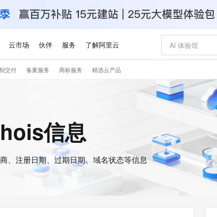
云市场
伙伴
服务
了解阿里云
制交付
备案服务
商标服务
精选云产品
AI 特惠
数据与 API
成为产品伙伴
企业增值服务
最佳实践
价格计算器
AI 场景体
基础软件
产品伙伴合
阿里云认证
市场活动
配置报价
大模型
自助选配和估算价格
新方式
睿译宝，AI翻译排版一步到位
智启 AI 普惠权益
产品生态集成认证中心
企业支持计划
云上春晚
域名与网站
千问官方 MaaS 平台，为开发者和 Agent 而生，新用户赠送 1 亿 + tokens 额度
Qwen Aud
AI Coding
阿里云Maa
2026 阿里云
云服务器 E
为企业打
数据集
Windows
大模型认证
模型
NEW
NEW
交付可用成果
值低价云产品抢先购
上传文档即自动完成翻译和格式还原
至高享 1亿+免费 tokens，加速 Al 应用落地
提供智能易用的域名与建站服务
智能编程，一键
安全可靠、
whois信息
产品生态伙伴
专家技术服务
云上奥运之旅
弹性计算合作
阿里云中企出
手机三要素
宝塔 Linux
全部认证
价格优势
有专属领域专家
GLM-5.2：长任务时代开源旗舰模型
阿里云 OPC 创新助力计划
千问大模型
即刻拥有 DeepS
AI 电商营销
对象存储 O
大模型
产品生态伙伴工作台
企业增值服务台
云栖战略参考
云存储合作计
云栖大会
身份实名认证
CentOS
训练营
推动算力普惠，释放技术红利
最高返9万
多领域专家智能体,一键组建 AI 虚拟交付团队
快速构建应用程序和网站，即刻迈出上云第一步
至高百万元 Token 补贴，加速一人公司成长
多元化、高性能、安全可靠的大模型服务
真正可用的 1M 上下文,一次完成代码全链路开发
轻松解锁专属 Dee
从图文生成到
云上的中国
数据库合作计
活动全景
短信
Docker
图片和
商、注册日期、过期日期、域名状态等信息
站式影视创作平台
Hermes Agent，打造自进化智能体
Token Plan 模型订阅计划
数字证书管理服务（原SSL证书）
5 分钟轻松部署
AI 广告创作
无影云电脑
企业成长
NEW
信息公告
看见新力量
云网络合作计
OCR 文字识别
JAVA
证享300元代金券
可视化编排打通从文字构思到成片全链路闭环
全托管，含MySQL、PostgreSQL、SQL Server、MariaDB多引擎
自主进化，持久记忆，越用越聪明
Qwen3.8-Max 首发尝鲜，限时加量 10 倍，夜间低至2折
实现全站HTTPS，呈现可信的WEB访问
图文、视频一
随时随地安
Kimi-K3
HappyHors
NEW
魔搭 Mode
loud
服务实践
官网公告
Kimi 最新旗舰模型，长程编程与推理利器
让文字生成流
金融模力时刻
Salesforce O
版
发票查验
全能环境
Claude Code + GStack 打造工程团队
千问办公，限时限量积分加倍
Qoder
低代码高效构
AI 建站
短信服务
型
NEW
作计划
计划
创新中心
魔搭 ModelSc
健康状态
理服务
让AI从“聊天伙伴”进化为能干活的“数字员工”
安装技能 GStack，拥有专属 AI 工程团队
你的AI工作搭子，覆盖日常办公高频场景
面向真实软件的智能体编程平台
0 代码专业建
客户案例
天气预报查询
操作系统
Deepseek-v4-pro
HappyHors
态合作计划