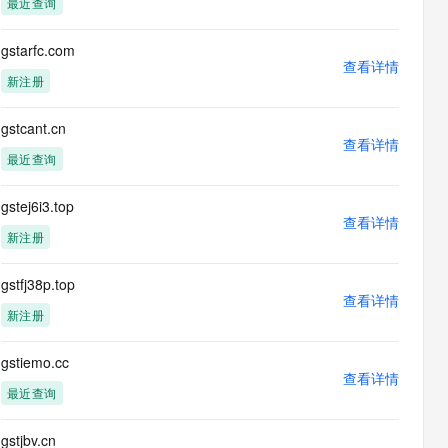
最近查询
息提取
与 AI 智能体进行实时音视频通话
从文本、图片、视频中提取结构化的属性信息
构建支持视频理解的 AI 音视频实时通话应用
gstarfc.com
查看详情
t.diy 一步搞定创意建站
构建大模型应用的安全防护体系
新注册
通过自然语言交互简化开发流程,全栈开发支持
通过阿里云安全产品对 AI 应用进行安全防护
gstcant.cn
查看详情
最近查询
gstej6i3.top
查看详情
新注册
gstfj38p.top
查看详情
新注册
gstiemo.cc
查看详情
最近查询
gstjbv.cn