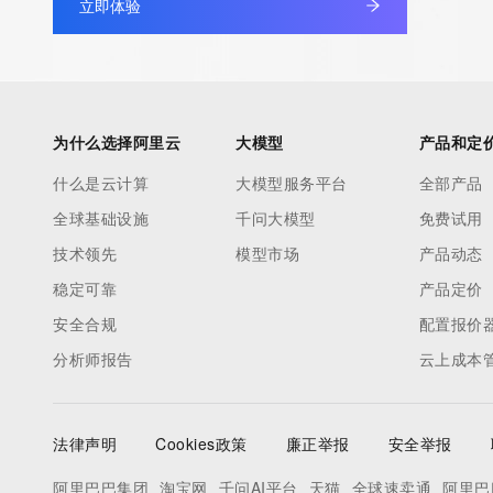
立即体验
under contract with the Internet Corporation for Assigned Nam
Numbers. Whois information from other top-level domains is p
a third-party under license to Tucows Registry.
This service is intended only for query-based access. By using 
为什么选择阿里云
大模型
产品和定
service, you agree that you will use any data presented only for
什么是云计算
大模型服务平台
全部产品
purposes and that, under no circumstances will you use (a) da
全球基础设施
千问大模型
免费试用
acquired for the purpose of allowing, enabling, or otherwise su
the transmission by e-mail, telephone, facsimile or other
技术领先
模型市场
产品动态
communications mechanism of mass  unsolicited, commercial a
稳定可靠
产品定价
or solicitations to entities other than your existing  customers; o
安全合规
配置报价
(b) this service to enable high volume, automated, electronic 
分析师报告
云上成本
that send queries or data to the systems of any Registrar or an
Registry except as reasonably necessary to register domain n
modify existing domain name registrations.
法律声明
Cookies政策
廉正举报
安全举报
Tucows Registry reserves the right to modify these terms at an
阿里巴巴集团
淘宝网
千问AI平台
天猫
全球速卖通
阿里巴