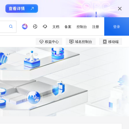
文档
备案
控制台
注册
登录
权益中心
域名控制台
移动端
验
作计划
器
AI 活动
专业服务
服务伙伴合作计划
开发者社区
加入我们
产品动态
服务平台百炼
阿里云 OPC 创新助力计划
一站式生成采购清单，支持单品或批量购买
io：打造专属 AI 语音助手
S产品伙伴计划（繁花）
峰会
CS
造的大模型服务与应用开发平台
一句话生成原生可编辑精美 PPT 文稿
AI 生产力先锋
Al MaaS 服务伙伴赋能合作
域名
博文
Careers
至高可申请百万元
Qwen3.8-Max 模型上线
开启高性价比 AI 编程新体验
弹性可伸缩的云计算服务
Qwen-Audio-3.0-Realtime 端到端实时语音角色扮演
输入一句话想法, 轻松生成专业的 PPT
先锋实践拓展 AI 生产力的边界
Token 补贴，五大权
计划
海大会
伙伴信用分合作计划
商标
问答
社会招聘
益加速 OPC 成功
eek-V4-Pro
SS
一键部署幻兽帕鲁游戏服务器
飞天发布时刻
HOT
Open Search 向量检索版支
划
备案
电子书
校园招聘
pSeek-V4-Pro
视频创作，一键激活电商全链路生产力
稳定、安全、高性价比、高性能的云存储服务
一键购买专属联机服务器，轻松开启游戏
所见，即是所愿
持视频检索 Pipeline 功能
更多支持
划
公司注册
镜像站
视频生成
语音识别与合成
专属 QwenPaw
漫剧工坊：一站式动画创作平台
AI 实训营
HOT
应用身份服务 (IDaaS)
合作伙伴培训与认证
划
上云迁移
站生成，高效打造优质广告素材
全接入的云上超级电脑
从聊天伙伴进化为能主动干活的本地数字员工
快速生产连贯的高质量长漫剧
从基础到进阶，Agent 创客手把手教你
OpenClaw 管理能力上线
e-1.1-T2V
Qwen3-TTS-Flash
lScope
我要反馈
查询合作伙伴
畅细腻的高质量视频
离线语音合成大模型，多语言方言自适应，低延迟高稳定
n Alibaba Cloud ISV 合作
代维服务
建企业门户网站
10 分钟搭建微信、支付宝小程序
MaxCompute MaxFrame 提
创新加速
ope
登录合作伙伴管理后台
我要建议
站，无忧落地极速上线
以可视化方式快速构建移动和 PC 门户网站
国内短信简单易用，安全可靠，秒级触达，全球覆盖200+国家和地区。
高效部署网站，快速应用到小程序
供自动弹性内存功能
e-1.1-I2V
Cosyvoice-V3-Flash