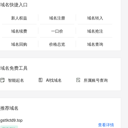
安全
畅自然，细节丰富
高表现力语音合成大模型，语音克隆听感自然
我要投诉
PolarDB
域名快捷入口
上云场景组合购
Milvus 弹性伸缩功能新增节
伴
漫剧创作，剧本、分镜、视频高效生成
100%兼容MySQL、PostgreSQL，兼容Oracle，支持集中和分布式
覆盖90%+业务场景，专享组合折扣价
点支持范围
2V
VPN
Fun-ASR
新人权益
域名注册
域名转入
文戏情感细腻自然，动作戏激烈拳拳到肉，实现更强表演能力
支持中英文自由切换，具备更强的噪声鲁棒性
ernetes 版 ACK
云聚AI 严选权益
AI 原生数据库服务发布
SSL 证书
，一键激活高效办公新体验
理容器应用的 K8s 服务
精选AI产品，从模型到应用全链提效
Agent 数据网关
域名续费
一口价
域名抢注
堡垒机
AI 用量加速计划
云原生数据库 PolarDB
应用
域名回购
价格总览
防火墙
域名查询
、识别商机，让客服更高效、服务更出色。
新老同享，达量后返
Agentic Database 发布
千问办公
主机安全
NEW
的智能体编程平台
一站式AI生产力平台
域名免费工具
AI 应用及服务市场
伶鹊
企业级人与Agent协作平台，接入和调度多个数字员工
智能客服平台，对话机器人、对话分析、智能外呼
智能起名
AI找域名
所属账号查询
AI 应用
大模型服务平台百炼 - 全妙
大模型
应用创作平台
多模态内容创作工具，已接入 DeepSeek
自然语言处理
推荐域名
数据标注
gst9ctd9.top
机器学习
查看详情