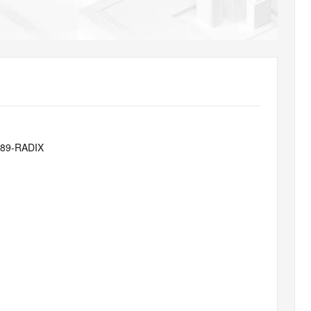
AI 应用
10分钟微调：让0.6B模型媲美235B模
多模态数据信
型
依托云原生高可用架构,实现Dify私有化部署
用1%尺寸在特定领域达到大模型90%以上效果
一个 AI 助手
超强辅助，Bol
即刻拥有 DeepSeek-R1 满血版
在企业官网、通讯软件中为客户提供 AI 客服
多种方案随心选，轻松解锁专属 DeepSeek
189-RADIX