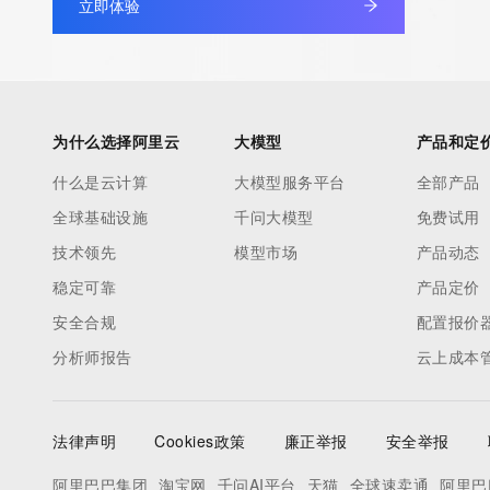
立即体验
Admin Street: REDACTED
Admin City: REDACTED
Admin State/Province: REDACTED
Admin Postal Code: REDACTED
Admin Country: REDACTED
为什么选择阿里云
大模型
产品和定
Admin Phone: REDACTED
什么是云计算
大模型服务平台
全部产品
Admin Phone Ext: REDACTED
全球基础设施
千问大模型
免费试用
Admin Fax: REDACTED
Admin Fax Ext: REDACTED
技术领先
模型市场
产品动态
Admin Email: REDACTED
稳定可靠
产品定价
Registry Tech ID: REDACTED
安全合规
配置报价
Tech Name: REDACTED
分析师报告
云上成本
Tech Organization: REDACTED
Tech Street: REDACTED
Tech City: REDACTED
法律声明
Cookies政策
廉正举报
安全举报
Tech State/Province: REDACTED
Tech Postal Code: REDACTED
阿里巴巴集团
淘宝网
千问AI平台
天猫
全球速卖通
阿里巴