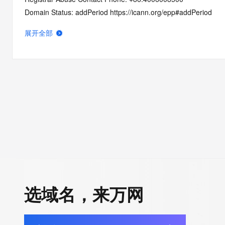
Domain Status: addPeriod https://icann.org/epp#addPeriod
Registry Registrant ID: REDACTED
展开全部
Registrant Name: REDACTED
Registrant Organization: 
Registrant Street: REDACTED
Registrant City: REDACTED
Registrant State/Province: hu bei
Registrant Postal Code: REDACTED
Registrant Country: CN
Registrant Phone: REDACTED
Registrant Phone Ext: REDACTED
Registrant Fax: REDACTED
Registrant Fax Ext: REDACTED
Registrant Email: REDACTED
选域名，来万网
Registry Admin ID: REDACTED
Admin Name: REDACTED
Admin Organization: REDACTED