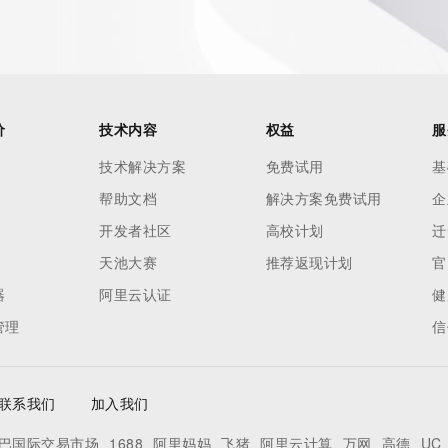
价
技术内容
权益
服
技术解决方案
免费试用
基
帮助文档
解决方案免费试用
企
开发者社区
高校计划
迁
天池大赛
推荐返现计划
官
器
阿里云认证
健
管理
信
联系我们
加入我们
巴国际交易市场
1688
阿里妈妈
飞猪
阿里云计算
万网
高德
UC