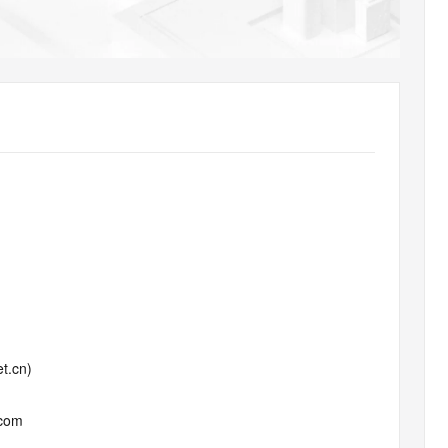
AI 应用
10分钟微调：让0.6B模型媲美235B模
多模态数据信
型
依托云原生高可用架构,实现Dify私有化部署
用1%尺寸在特定领域达到大模型90%以上效果
一个 AI 助手
超强辅助，Bol
即刻拥有 DeepSeek-R1 满血版
在企业官网、通讯软件中为客户提供 AI 客服
多种方案随心选，轻松解锁专属 DeepSeek
t.cn)
.com