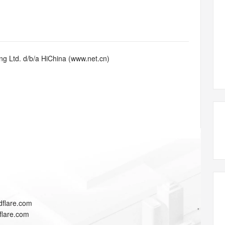
态智能体模型
旗舰 MoE 大模型，百万上下文与顶尖推理能力
图生视频，流
同享
万小智 AI 建站低至 15元/月
Qoder CN
AI 短剧/漫剧
云原生数据库 
快递物流查询
WordPress
成为服务伙
高校合作
点，立即开启云上创新
覆盖公网/内网、递归/权威、移动APP等全场景解析服务
送.CN域名，送备案服务码
基于千问大模型等，支持代码智能生成、研发智能问答
AI助力短剧
GLM-5.2
Wan2.7-T
Ubuntu
服务生态伙伴
视觉 Coding、空间感知、多模态思考等全面升级
1M上下文，专为长程任务能力而生
云工开物
企业应用
Works
Night Plan 支持 Qwen 3.8-Max
云原生大数据计算服务 MaxCompute
AI 办公
容器服务 Kub
NEW
Red Hat
30+ 款产品免费体验
Data Agent 驱动的一站式 Data+AI 开发治理平台
夜间 5 折，Qwen/Meoo/TokenPlan 客户专享
面向分析的企业级SaaS模式云数据仓库
AI智能应用
提供一站式管
科研合作
g Ltd. d/b/a HiChina (www.net.cn)
ERP
堂（旗舰版）
SUSE
智能客服
AI 应用构建
大模型原生
CRM
防护产品
2个月
自动承接线索
建站小程序
Qoder
大模型服务平台百炼-应用模版
OA 办公系统
HOT
NEW
面向真实软件
个人版上线、团队版降价；千问3.8-Max首发发尝鲜
丰富多元化的应用模版和解决方案
力提升
财税管理
模板建站
万有无界
大模型服务平台百炼-智能体
400电话
定制建站
的模型效果
灵活可视化地构建企业级 Agent
方案
广告营销
模板小程序
秒悟
人工智能平台 PAI
定制小程序
云端极速 AI 
新一代 AI 视频生成模型，深度适配广告营销等场景
AI Native 的算法工程平台，一站式完成建模、训练、推理服务部署
APP 开发
dflare.com
建站系统
flare.com