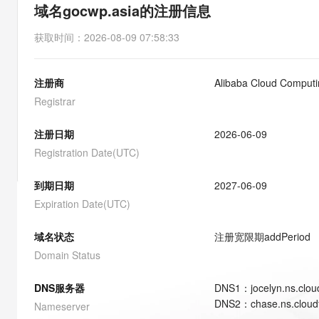
存储
天池大赛
能看、能想、能动手的多模
域名gocwp.asia的注册信息
云解析DNS
解决方案免费试用 新老
电子合同
最高领取价值200元试用
安全
网络与CDN
AI 算法大赛
Qwen3-VL-Plus
获取时间
：
2026-08-09 07:58:33
畅捷通
大数据开发治理平台 Data
AI 产品 免费试用
网络
安全
云开发大赛
Tableau 订阅
1亿+ 大模型 tokens 和 
注册商
Alibaba Cloud Computin
可观测
入门学习赛
中间件
AI空中课堂在线直播课
云防火墙
140+云产品 免费试用
Registrar
大模型服务
上云与迁云
云原生的云上边界网络安全
产品新客免费试用，最长1
数据库
生态解决方案
注册日期
2026-06-09
千问AI平台-Token Plan
企业出海
大模型ACA认证体验
大数据计算
Registration Date(UTC)
助力企业全员 AI 认知与能
行业生态解决方案
政企业务
媒体服务
千问AI平台-模型体验
到期日期
2027-06-09
开发者生态解决方案
在线体验全尺寸、多种模态
Expiration Date(UTC)
企业服务与云通信
AI 开发和 AI 应用解决
Happy 系列大模型
域名与网站
域名状态
注册宽限期
addPeriod
Domain Status
终端用户计算
DNS服务器
DNS
1
：
jocelyn.ns.clou
Serverless
大模型解决方案
DNS
2
：
chase.ns.cloud
Nameserver
开发工具