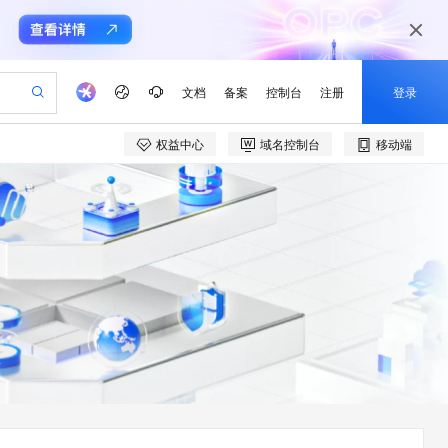
文档
备案
控制台
注册
登录
权益中心
域名控制台
移动端
验
作计划
器
AI 活动
专业服务
服务伙伴合作计划
开发者社区
加入我们
产品动态
服务平台百炼
阿里云 OPC 创新助力计划
一站式生成采购清单，支持单品或批量购买
io：打造专属 AI 语音助手
S产品伙伴计划（繁花）
峰会
CS
造的大模型服务与应用开发平台
一句话生成原生可编辑精美 PPT 文稿
AI 生产力先锋
Al MaaS 服务伙伴赋能合作
域名
博文
Careers
至高可申请百万元
Qwen3.8-Max 模型上线
开启高性价比 AI 编程新体验
弹性可伸缩的云计算服务
Qwen-Audio-3.0-Realtime 端到端实时语音角色扮演
输入一句话想法, 轻松生成专业的 PPT
先锋实践拓展 AI 生产力的边界
Token 补贴，五大权
计划
海大会
伙伴信用分合作计划
商标
问答
社会招聘
益加速 OPC 成功
eek-V4-Pro
SS
一键部署幻兽帕鲁游戏服务器
飞天发布时刻
HOT
Open Search 向量检索版支
划
备案
电子书
校园招聘
pSeek-V4-Pro
视频创作，一键激活电商全链路生产力
稳定、安全、高性价比、高性能的云存储服务
一键购买专属联机服务器，轻松开启游戏
所见，即是所愿
持视频检索 Pipeline 功能
更多支持
划
公司注册
镜像站
视频生成
语音识别与合成
专属 QwenPaw
漫剧工坊：一站式动画创作平台
AI 实训营
HOT
应用身份服务 (IDaaS)
合作伙伴培训与认证
划
上云迁移
站生成，高效打造优质广告素材
全接入的云上超级电脑
从聊天伙伴进化为能主动干活的本地数字员工
快速生产连贯的高质量长漫剧
从基础到进阶，Agent 创客手把手教你
OpenClaw 管理能力上线
e-1.1-T2V
Qwen3-TTS-Flash
lScope
我要反馈
查询合作伙伴
畅细腻的高质量视频
离线语音合成大模型，多语言方言自适应，低延迟高稳定
n Alibaba Cloud ISV 合作
代维服务
建企业门户网站
10 分钟搭建微信、支付宝小程序
MaxCompute MaxFrame 提
创新加速
ope
登录合作伙伴管理后台
我要建议
站，无忧落地极速上线
以可视化方式快速构建移动和 PC 门户网站
国内短信简单易用，安全可靠，秒级触达，全球覆盖200+国家和地区。
高效部署网站，快速应用到小程序
供自动弹性内存功能
e-1.1-I2V
Cosyvoice-V3-Flash