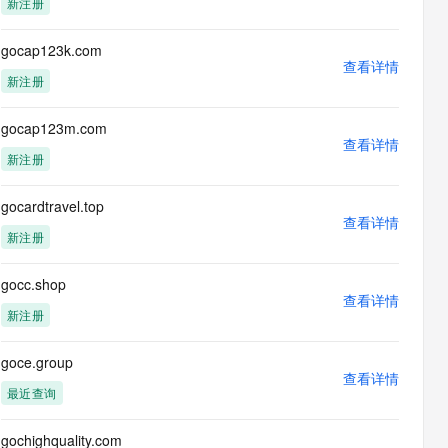
新注册
息提取
与 AI 智能体进行实时音视频通话
从文本、图片、视频中提取结构化的属性信息
构建支持视频理解的 AI 音视频实时通话应用
gocap123k.com
查看详情
t.diy 一步搞定创意建站
构建大模型应用的安全防护体系
新注册
通过自然语言交互简化开发流程,全栈开发支持
通过阿里云安全产品对 AI 应用进行安全防护
gocap123m.com
查看详情
新注册
gocardtravel.top
查看详情
新注册
gocc.shop
查看详情
新注册
goce.group
查看详情
最近查询
gochighquality.com