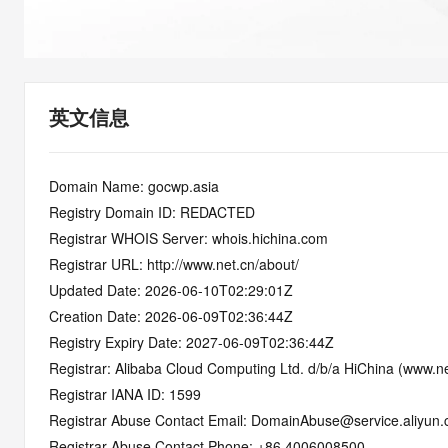
快速部署 Dify，高效搭建 
迁移与运维管理
10 分钟在聊天系统中增加
专有云
英文信息
Domain Name: gocwp.asia
Registry Domain ID: REDACTED
Registrar WHOIS Server: whois.hichina.com
Registrar URL: http://www.net.cn/about/
Updated Date: 2026-06-10T02:29:01Z
Creation Date: 2026-06-09T02:36:44Z
Registry Expiry Date: 2027-06-09T02:36:44Z
Registrar: Alibaba Cloud Computing Ltd. d/b/a HiChina (www.ne
Registrar IANA ID: 1599
Registrar Abuse Contact Email: DomainAbuse@service.aliyun
Registrar Abuse Contact Phone: +86.4006008500