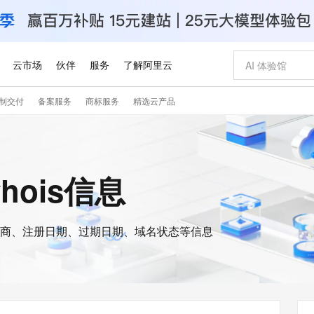
云市场
伙伴
服务
了解阿里云
制交付
备案服务
商标服务
精选云产品
AI 特惠
数据与 API
成为产品伙伴
企业增值服务
最佳实践
价格计算器
AI 场景体
基础软件
产品伙伴合
阿里云认证
市场活动
配置报价
大模型
自助选配和估算价格
新方式
睿译宝，AI翻译排版一步到位
智启 AI 普惠权益
产品生态集成认证中心
企业支持计划
云上春晚
域名与网站
千问官方 MaaS 平台，为开发者和 Agent 而生，新用户赠送 1 亿 + tokens 额度
Qwen Aud
AI Coding
阿里云Maa
2026 阿里云
云服务器 E
为企业打
数据集
Windows
大模型认证
模型
NEW
NEW
交付可用成果
值低价云产品抢先购
上传文档即自动完成翻译和格式还原
至高享 1亿+免费 tokens，加速 Al 应用落地
提供智能易用的域名与建站服务
智能编程，一键
安全可靠、
whois信息
产品生态伙伴
专家技术服务
云上奥运之旅
弹性计算合作
阿里云中企出
手机三要素
宝塔 Linux
全部认证
价格优势
有专属领域专家
GLM-5.2：长任务时代开源旗舰模型
阿里云 OPC 创新助力计划
千问大模型
即刻拥有 DeepS
AI 电商营销
对象存储 O
大模型
产品生态伙伴工作台
企业增值服务台
云栖战略参考
云存储合作计
云栖大会
身份实名认证
CentOS
训练营
推动算力普惠，释放技术红利
最高返9万
多领域专家智能体,一键组建 AI 虚拟交付团队
快速构建应用程序和网站，即刻迈出上云第一步
至高百万元 Token 补贴，加速一人公司成长
多元化、高性能、安全可靠的大模型服务
真正可用的 1M 上下文,一次完成代码全链路开发
轻松解锁专属 Dee
从图文生成到
云上的中国
数据库合作计
活动全景
短信
Docker
图片和
商、注册日期、过期日期、域名状态等信息
站式影视创作平台
Hermes Agent，打造自进化智能体
Token Plan 模型订阅计划
数字证书管理服务（原SSL证书）
5 分钟轻松部署
AI 广告创作
无影云电脑
企业成长
NEW
信息公告
看见新力量
云网络合作计
OCR 文字识别
JAVA
证享300元代金券
可视化编排打通从文字构思到成片全链路闭环
全托管，含MySQL、PostgreSQL、SQL Server、MariaDB多引擎
自主进化，持久记忆，越用越聪明
Qwen3.8-Max 首发尝鲜，限时加量 10 倍，夜间低至2折
实现全站HTTPS，呈现可信的WEB访问
图文、视频一
随时随地安
Kimi-K3
HappyHors
NEW
魔搭 Mode
loud
服务实践
官网公告
Kimi 最新旗舰模型，长程编程与推理利器
让文字生成流
金融模力时刻
Salesforce O
版
发票查验
全能环境
Claude Code + GStack 打造工程团队
千问办公，限时限量积分加倍
Qoder
低代码高效构
AI 建站
短信服务
型
NEW
作计划
计划
创新中心
魔搭 ModelSc
健康状态
理服务
让AI从“聊天伙伴”进化为能干活的“数字员工”
安装技能 GStack，拥有专属 AI 工程团队
你的AI工作搭子，覆盖日常办公高频场景
面向真实软件的智能体编程平台
0 代码专业建
客户案例
天气预报查询
操作系统
Deepseek-v4-pro
HappyHors
态合作计划