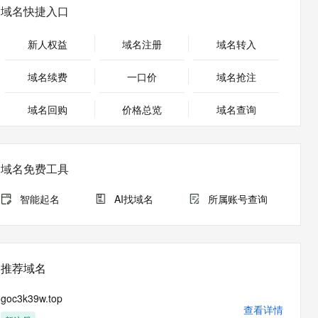
安全
畅自然，细节丰富
高表现力语音合成大模型，语音克隆听感自然
我要投诉
PolarDB
域名快捷入口
上云场景组合购
Milvus 弹性伸缩功能新增节
伴
漫剧创作，剧本、分镜、视频高效生成
100%兼容MySQL、PostgreSQL，兼容Oracle，支持集中和分布式
覆盖90%+业务场景，专享组合折扣价
点支持范围
2V
VPN
Fun-ASR
新人权益
域名注册
域名转入
文戏情感细腻自然，动作戏激烈拳拳到肉，实现更强表演能力
支持中英文自由切换，具备更强的噪声鲁棒性
ernetes 版 ACK
云聚AI 严选权益
AI 原生数据库服务发布
SSL 证书
，一键激活高效办公新体验
理容器应用的 K8s 服务
精选AI产品，从模型到应用全链提效
Agent 数据网关
域名续费
一口价
域名抢注
堡垒机
AI 用量加速计划
云原生数据库 PolarDB
应用
域名回购
价格总览
防火墙
域名查询
、识别商机，让客服更高效、服务更出色。
新老同享，达量后返
Agentic Database 发布
千问办公
主机安全
NEW
的智能体编程平台
一站式AI生产力平台
域名免费工具
AI 应用及服务市场
伶鹊
企业级人与Agent协作平台，接入和调度多个数字员工
智能客服平台，对话机器人、对话分析、智能外呼
智能起名
AI找域名
所属账号查询
AI 应用
大模型服务平台百炼 - 全妙
大模型
应用创作平台
多模态内容创作工具，已接入 DeepSeek
自然语言处理
推荐域名
数据标注
goc3k39w.top
机器学习
查看详情