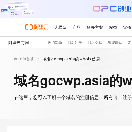
大模型
产品
解决方案
权益
定价
阿里云万网
热门活动
域名注册
域名交易
智能建站
定
大模型
产品
解决方案
权益
定价
云市场
伙伴
服务
了解阿里云
精选产品
精选解决方案
普惠上云
产品定价
精选商城
成为销售伙伴
售前咨询
为什么选择阿里云
千问AI平台
whois首页
>
域名gocwp.asia的whois信息
了解云产品的定价详情
大模型服务平台百炼
千问办公，解锁你的工作
普惠上云 官方力荐
分销伙伴
在线服务
网站建设
什么是云计算
大
大模型服务与应用平台
企业级Agent产品，直接
云服务器38元/年起，超
域名gocwp.asia的
咨询伙伴
多端小程序
技术领先
云上成本管理
售后服务
轻量应用服务器
Agency Agents：拥
官方推荐返现计划
大模型
精选产品
精选解决方案
Salesforce 国际版订阅
稳定可靠
管理和优化成本
推荐新用户得奖励，单订单
销售伙伴合作计划
自助服务
友盟天域
安全合规
人工智能与机器学习
AI
文本生成
在这里，您可以了解一个域名的注册信息、所有者、注册
云数据库 RDS
HappyHorse 打造一
云工开物
无影生态合作计划
在线服务
观测云
分析师报告
高校专属算力普惠，学生认
计算
互联网应用开发
Qwen3.8-Max
HOT
Salesforce On Alibaba C
工单服务
智能体时代全能旗舰模型
Tuya 物联网平台阿里云
研究报告与白皮书
人工智能平台 PAI
快速拥有专属 OpenClaw
大模
Consulting Partner 合
大数据
容器
免费试用
短信专区
一站式AI开发、训练和推
蓝凌 OA
Qwen3.7-Plus
AI 大模型销售与服务生
现代化应用