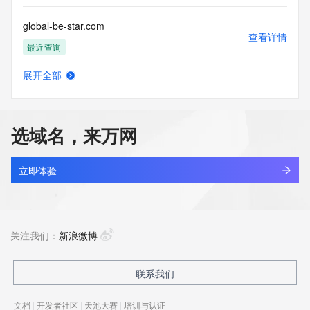
global-be-star.com
查看详情
最近查询
展开全部
global-bestarsensor.com
查看详情
最近查询
选域名，来万网
global-dvg.com
查看详情
最近查询
立即体验
global-fujitsu.com
查看详情
最近查询
关注我们：
新浪微博
global-gps.net
联系我们
查看详情
最近查询
文档
|
开发者社区
|
天池大赛
|
培训与认证