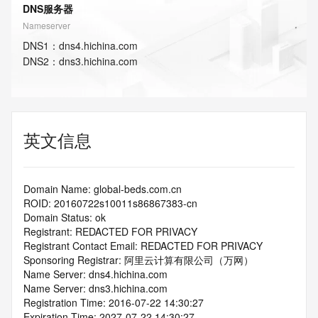
DNS服务器
Nameserver
DNS
1
：
dns4.hichina.com
DNS
2
：
dns3.hichina.com
英文信息
Domain Name: global-beds.com.cn
ROID: 20160722s10011s86867383-cn
Domain Status: ok
Registrant: REDACTED FOR PRIVACY
Registrant Contact Email: REDACTED FOR PRIVACY
Sponsoring Registrar: 阿里云计算有限公司（万网）
Name Server: dns4.hichina.com
Name Server: dns3.hichina.com
Registration Time: 2016-07-22 14:30:27
Expiration Time: 2027-07-22 14:30:27