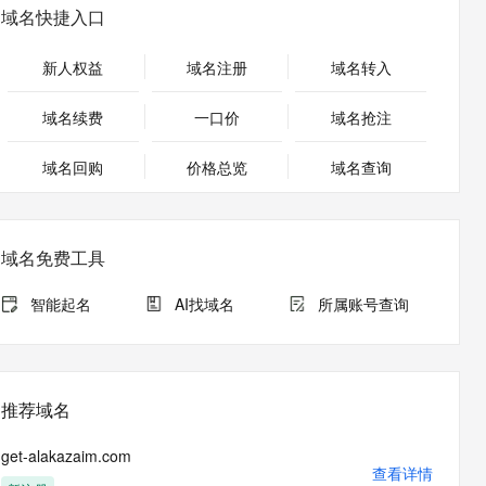
安全
畅自然，细节丰富
高表现力语音合成大模型，语音克隆听感自然
我要投诉
PolarDB
域名快捷入口
上云场景组合购
Milvus 弹性伸缩功能新增节
伴
漫剧创作，剧本、分镜、视频高效生成
100%兼容MySQL、PostgreSQL，兼容Oracle，支持集中和分布式
覆盖90%+业务场景，专享组合折扣价
点支持范围
2V
VPN
Fun-ASR
新人权益
域名注册
域名转入
文戏情感细腻自然，动作戏激烈拳拳到肉，实现更强表演能力
支持中英文自由切换，具备更强的噪声鲁棒性
ernetes 版 ACK
云聚AI 严选权益
AI 原生数据库服务发布
SSL 证书
，一键激活高效办公新体验
理容器应用的 K8s 服务
精选AI产品，从模型到应用全链提效
Agent 数据网关
域名续费
一口价
域名抢注
堡垒机
AI 用量加速计划
云原生数据库 PolarDB
应用
域名回购
价格总览
防火墙
域名查询
、识别商机，让客服更高效、服务更出色。
新老同享，达量后返
Agentic Database 发布
千问办公
主机安全
NEW
的智能体编程平台
一站式AI生产力平台
域名免费工具
AI 应用及服务市场
伶鹊
企业级人与Agent协作平台，接入和调度多个数字员工
智能客服平台，对话机器人、对话分析、智能外呼
智能起名
AI找域名
所属账号查询
AI 应用
大模型服务平台百炼 - 全妙
大模型
应用创作平台
多模态内容创作工具，已接入 DeepSeek
自然语言处理
推荐域名
数据标注
get-alakazaim.com
机器学习
查看详情