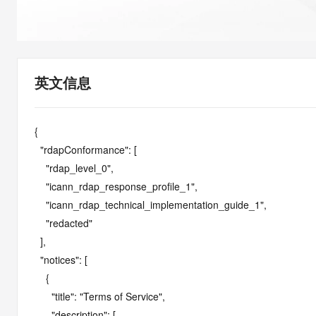
快速部署 Dify，高效搭建 
迁移与运维管理
10 分钟在聊天系统中增加
专有云
英文信息
{

  "rdapConformance": [

    "rdap_level_0",

    "icann_rdap_response_profile_1",

    "icann_rdap_technical_implementation_guide_1",

    "redacted"

  ],

  "notices": [

    {

      "title": "Terms of Service",

      "description": [
