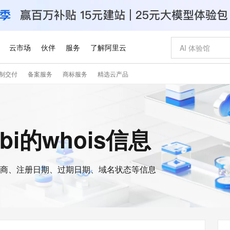
云市场
伙伴
服务
了解阿里云
制交付
备案服务
商标服务
精选云产品
AI 特惠
数据与 API
成为产品伙伴
企业增值服务
最佳实践
价格计算器
AI 场景体
基础软件
产品伙伴合
阿里云认证
市场活动
配置报价
大模型
自助选配和估算价格
新方式
睿译宝，AI翻译排版一步到位
智启 AI 普惠权益
产品生态集成认证中心
企业支持计划
云上春晚
域名与网站
千问官方 MaaS 平台，为开发者和 Agent 而生，新用户赠送 1 亿 + tokens 额度
Qwen Aud
AI Coding
阿里云Maa
2026 阿里云
云服务器 E
为企业打
数据集
Windows
大模型认证
模型
NEW
NEW
交付可用成果
值低价云产品抢先购
上传文档即自动完成翻译和格式还原
至高享 1亿+免费 tokens，加速 Al 应用落地
提供智能易用的域名与建站服务
智能编程，一键
安全可靠、
obi的whois信息
产品生态伙伴
专家技术服务
云上奥运之旅
弹性计算合作
阿里云中企出
手机三要素
宝塔 Linux
全部认证
价格优势
有专属领域专家
GLM-5.2：长任务时代开源旗舰模型
阿里云 OPC 创新助力计划
千问大模型
即刻拥有 DeepS
AI 电商营销
对象存储 O
大模型
产品生态伙伴工作台
企业增值服务台
云栖战略参考
云存储合作计
云栖大会
身份实名认证
CentOS
训练营
推动算力普惠，释放技术红利
最高返9万
多领域专家智能体,一键组建 AI 虚拟交付团队
快速构建应用程序和网站，即刻迈出上云第一步
至高百万元 Token 补贴，加速一人公司成长
多元化、高性能、安全可靠的大模型服务
真正可用的 1M 上下文,一次完成代码全链路开发
轻松解锁专属 Dee
从图文生成到
云上的中国
数据库合作计
活动全景
短信
Docker
图片和
商、注册日期、过期日期、域名状态等信息
站式影视创作平台
Hermes Agent，打造自进化智能体
Token Plan 模型订阅计划
数字证书管理服务（原SSL证书）
5 分钟轻松部署
AI 广告创作
无影云电脑
企业成长
NEW
信息公告
看见新力量
云网络合作计
OCR 文字识别
JAVA
证享300元代金券
可视化编排打通从文字构思到成片全链路闭环
全托管，含MySQL、PostgreSQL、SQL Server、MariaDB多引擎
自主进化，持久记忆，越用越聪明
Qwen3.8-Max 首发尝鲜，限时加量 10 倍，夜间低至2折
实现全站HTTPS，呈现可信的WEB访问
图文、视频一
随时随地安
Kimi-K3
HappyHors
NEW
魔搭 Mode
loud
服务实践
官网公告
Kimi 最新旗舰模型，长程编程与推理利器
让文字生成流
金融模力时刻
Salesforce O
版
发票查验
全能环境
Claude Code + GStack 打造工程团队
千问办公，限时限量积分加倍
Qoder
低代码高效构
AI 建站
短信服务
型
NEW
作计划
计划
创新中心
魔搭 ModelSc
健康状态
理服务
让AI从“聊天伙伴”进化为能干活的“数字员工”
安装技能 GStack，拥有专属 AI 工程团队
你的AI工作搭子，覆盖日常办公高频场景
面向真实软件的智能体编程平台
0 代码专业建
客户案例
天气预报查询
操作系统
Deepseek-v4-pro
HappyHors
态合作计划