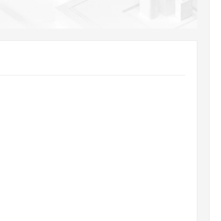
AI 应用
10分钟微调：让0.6B模型媲美235B模
多模态数据信
型
依托云原生高可用架构,实现Dify私有化部署
用1%尺寸在特定领域达到大模型90%以上效果
一个 AI 助手
超强辅助，Bol
即刻拥有 DeepSeek-R1 满血版
在企业官网、通讯软件中为客户提供 AI 客服
多种方案随心选，轻松解锁专属 DeepSeek