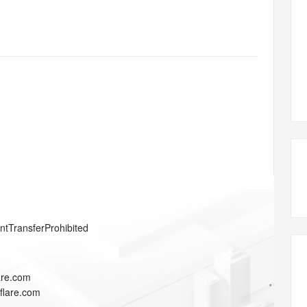
态智能体模型
旗舰 MoE 大模型，百万上下文与顶尖推理能力
图生视频，流
同享
万小智 AI 建站低至 15元/月
Qoder CN
AI 短剧/漫剧
云原生数据库 
快递物流查询
WordPress
成为服务伙
高校合作
点，立即开启云上创新
覆盖公网/内网、递归/权威、移动APP等全场景解析服务
送.CN域名，送备案服务码
基于千问大模型等，支持代码智能生成、研发智能问答
AI助力短剧
GLM-5.2
Wan2.7-T
Ubuntu
服务生态伙伴
视觉 Coding、空间感知、多模态思考等全面升级
1M上下文，专为长程任务能力而生
云工开物
企业应用
Works
Night Plan 支持 Qwen 3.8-Max
云原生大数据计算服务 MaxCompute
AI 办公
容器服务 Kub
NEW
Red Hat
30+ 款产品免费体验
Data Agent 驱动的一站式 Data+AI 开发治理平台
夜间 5 折，Qwen/Meoo/TokenPlan 客户专享
面向分析的企业级SaaS模式云数据仓库
AI智能应用
提供一站式管
科研合作
ERP
堂（旗舰版）
SUSE
智能客服
AI 应用构建
大模型原生
CRM
防护产品
2个月
自动承接线索
建站小程序
Qoder
大模型服务平台百炼-应用模版
OA 办公系统
HOT
NEW
面向真实软件
个人版上线、团队版降价；千问3.8-Max首发发尝鲜
丰富多元化的应用模版和解决方案
力提升
财税管理
模板建站
万有无界
大模型服务平台百炼-智能体
400电话
定制建站
的模型效果
灵活可视化地构建企业级 Agent
方案
广告营销
模板小程序
秒悟
人工智能平台 PAI
entTransferProhibited
定制小程序
云端极速 AI 
新一代 AI 视频生成模型，深度适配广告营销等场景
AI Native 的算法工程平台，一站式完成建模、训练、推理服务部署
APP 开发
lare.com
建站系统
dflare.com