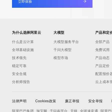
立即体验
non-public data may be provided, upon request, where it can be
legitimate interest and a proper legal basis for accessing the wi
can be requested by submitting a request via the form found at h
access/ Identity Digital Inc. and, if applicable, the primary Regi
any time. By submitting this query, you agree to abide by this pol
为什么选择阿里云
大模型
产品和定
      ],

什么是云计算
大模型服务平台
全部产品
      "links": [

全球基础设施
千问大模型
免费试用
        {

          "value": "https://rdap.identitydigital.services/rdap/domain/getrewards.mobi",

技术领先
模型市场
产品动态
          "rel": "terms-of-service",

稳定可靠
产品定价
          "href": "https://www.identity.digital/policies/rdds-access-policy",

安全合规
配置报价
          "type": "text/html"

分析师报告
云上成本
        }

      ]

    },

法律声明
Cookies政策
廉正举报
安全举报
    {

      "title": "Status Codes",

阿里巴巴集团
淘宝网
千问AI平台
天猫
全球速卖通
阿里巴