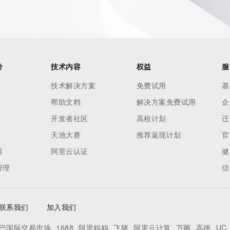
 reasonably confirmed that the requester holds a specific 
thheld data. Access to the data provided by Identity Digital 
ttps://www.identity.digital/about/policies/whois-layered-
stry Operators reserve the right to modify these terms at 
icy."

价
技术内容
权益
服
技术解决方案
免费试用
基
帮助文档
解决方案免费试用
企
开发者社区
高校计划
迁
天池大赛
推荐返现计划
官
器
阿里云认证
健
管理
信
联系我们
加入我们
巴国际交易市场
1688
阿里妈妈
飞猪
阿里云计算
万网
高德
UC