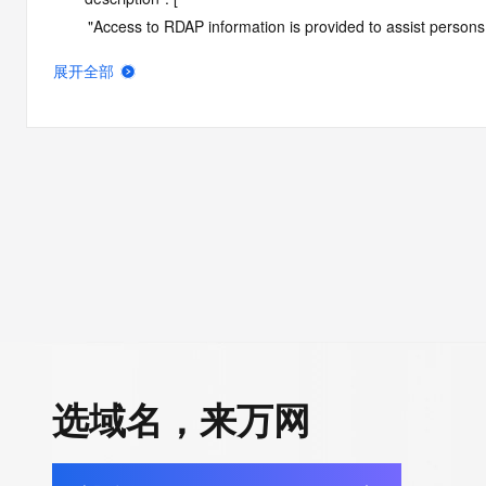
        "Access to RDAP information is provided to assist persons in determining the contents of a domain name registration 
record in the registry database. The data in this record is provide
展开全部
operated by Identity Digital, then the corresponding primary Reg
Identity Digital nor the Registry Operator guarantee its accurac
agree that you will use this data only for lawful purposes and th
allow, enable, or otherwise support the transmission by e-mail, 
advertising or solicitations to entities other than the data recip
automated, electronic processes that send queries or data to the 
Operator except as reasonably necessary to register domain na
RDAP service, please consider the following: the RDAP service
SRS service. RDAP is not considered authoritative for registe
downtime during production or OT&E maintenance periods. Queri
queries are received from a single IP address within a specified t
period of time to prevent disruption of RDAP service access. A
选域名，来万网
by detecting and limiting bulk query access from single sources
tag indicates that such data is not made publicly available due 
wish to contact the registrant, please refer to the RDAP records