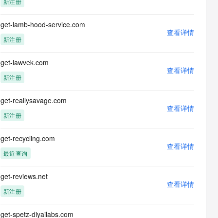
新注册
息提取
与 AI 智能体进行实时音视频通话
从文本、图片、视频中提取结构化的属性信息
构建支持视频理解的 AI 音视频实时通话应用
get-lamb-hood-service.com
查看详情
t.diy 一步搞定创意建站
构建大模型应用的安全防护体系
新注册
通过自然语言交互简化开发流程,全栈开发支持
通过阿里云安全产品对 AI 应用进行安全防护
get-lawvek.com
查看详情
新注册
get-reallysavage.com
查看详情
新注册
get-recycling.com
查看详情
最近查询
get-reviews.net
查看详情
新注册
get-spetz-diyailabs.com