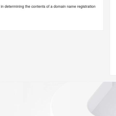
d by Identity Digital or, if the record pertains to a TLD not 
istry Operator for informational purposes only, and neither 
y. This service is intended only for query-based access. You 
at, under no circumstances will you use this data to (a) 
telephone, or facsimile of mass unsolicited, commercial 
ient's own existing customers; or (b) enable high volume, 
systems of Identity Digital, a Registrar, or Registry 
mes or modify existing registrations. When using the 
 is not a replacement for standard EPP commands to the 
red domain objects. The RDAP service may be scheduled for 
es to the RDAP services are throttled. If too many 
ime, the service will begin to reject further queries for a 
buse of the RDAP system through data mining is mitigated 
. Where applicable, the presence of a [Non-Public Data] 
to applicable data privacy laws or requirements. Should you 
 available through the registrar URL listed above. Access to 