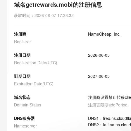
存储
天池大赛
能看、能想、能动手的多模
域名getrewards.mobi的注册信息
云解析DNS
解决方案免费试用 新老
电子合同
最高领取价值200元试用
安全
网络与CDN
AI 算法大赛
Qwen3-VL-Plus
获取时间
：
2026-08-07 17:33:32
畅捷通
大数据开发治理平台 Data
AI 产品 免费试用
网络
安全
云开发大赛
Tableau 订阅
1亿+ 大模型 tokens 和 
注册商
NameCheap, Inc.
可观测
入门学习赛
中间件
AI空中课堂在线直播课
云防火墙
140+云产品 免费试用
Registrar
大模型服务
上云与迁云
云原生的云上边界网络安全
产品新客免费试用，最长1
数据库
生态解决方案
注册日期
2026-06-05
千问AI平台-Token Plan
企业出海
大模型ACA认证体验
大数据计算
Registration Date(UTC)
助力企业全员 AI 认知与能
行业生态解决方案
政企业务
媒体服务
千问AI平台-模型体验
到期日期
2027-06-05
开发者生态解决方案
在线体验全尺寸、多种模态
Expiration Date(UTC)
企业服务与云通信
AI 开发和 AI 应用解决
Happy 系列大模型
域名与网站
域名状态
注册商设置禁止转移
cli
Domain Status
注册宽限期
addPeriod
终端用户计算
DNS服务器
DNS
1
：
fred.ns.cloudf
Serverless
大模型解决方案
DNS
2
：
fatima.ns.clou
Nameserver
开发工具