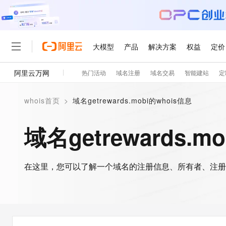
大模型
产品
解决方案
权益
定价
阿里云万网
热门活动
域名注册
域名交易
智能建站
定
大模型
产品
解决方案
权益
定价
云市场
伙伴
服务
了解阿里云
精选产品
精选解决方案
普惠上云
产品定价
精选商城
成为销售伙伴
售前咨询
为什么选择阿里云
千问AI平台
whois首页
>
域名getrewards.mobi的whois信息
了解云产品的定价详情
大模型服务平台百炼
千问办公，解锁你的工作
普惠上云 官方力荐
分销伙伴
在线服务
网站建设
什么是云计算
大
大模型服务与应用平台
企业级Agent产品，直接
云服务器38元/年起，超
域名getrewards.m
咨询伙伴
多端小程序
技术领先
云上成本管理
售后服务
轻量应用服务器
Agency Agents：拥
官方推荐返现计划
大模型
精选产品
精选解决方案
Salesforce 国际版订阅
稳定可靠
管理和优化成本
推荐新用户得奖励，单订单
销售伙伴合作计划
自助服务
友盟天域
安全合规
人工智能与机器学习
AI
文本生成
在这里，您可以了解一个域名的注册信息、所有者、注册
云数据库 RDS
HappyHorse 打造一
云工开物
无影生态合作计划
在线服务
观测云
分析师报告
高校专属算力普惠，学生认
计算
互联网应用开发
Qwen3.8-Max
HOT
Salesforce On Alibaba C
工单服务
智能体时代全能旗舰模型
Tuya 物联网平台阿里云
研究报告与白皮书
人工智能平台 PAI
快速拥有专属 OpenClaw
大模
Consulting Partner 合
大数据
容器
免费试用
短信专区
一站式AI开发、训练和推
蓝凌 OA
Qwen3.7-Plus
AI 大模型销售与服务生
现代化应用