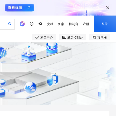
文档
备案
控制台
注册
登录
权益中心
域名控制台
移动端
验
作计划
器
AI 活动
专业服务
服务伙伴合作计划
开发者社区
加入我们
产品动态
服务平台百炼
阿里云 OPC 创新助力计划
一站式生成采购清单，支持单品或批量购买
io：打造专属 AI 语音助手
S产品伙伴计划（繁花）
峰会
CS
造的大模型服务与应用开发平台
一句话生成原生可编辑精美 PPT 文稿
AI 生产力先锋
Al MaaS 服务伙伴赋能合作
域名
博文
Careers
至高可申请百万元
Qwen3.8-Max 模型上线
开启高性价比 AI 编程新体验
弹性可伸缩的云计算服务
Qwen-Audio-3.0-Realtime 端到端实时语音角色扮演
输入一句话想法, 轻松生成专业的 PPT
先锋实践拓展 AI 生产力的边界
Token 补贴，五大权
计划
海大会
伙伴信用分合作计划
商标
问答
社会招聘
益加速 OPC 成功
eek-V4-Pro
SS
一键部署幻兽帕鲁游戏服务器
飞天发布时刻
HOT
Open Search 向量检索版支
划
备案
电子书
校园招聘
pSeek-V4-Pro
视频创作，一键激活电商全链路生产力
稳定、安全、高性价比、高性能的云存储服务
一键购买专属联机服务器，轻松开启游戏
所见，即是所愿
持视频检索 Pipeline 功能
更多支持
划
公司注册
镜像站
视频生成
语音识别与合成
专属 QwenPaw
漫剧工坊：一站式动画创作平台
AI 实训营
HOT
应用身份服务 (IDaaS)
合作伙伴培训与认证
划
上云迁移
站生成，高效打造优质广告素材
全接入的云上超级电脑
从聊天伙伴进化为能主动干活的本地数字员工
快速生产连贯的高质量长漫剧
从基础到进阶，Agent 创客手把手教你
OpenClaw 管理能力上线
e-1.1-T2V
Qwen3-TTS-Flash
lScope
我要反馈
查询合作伙伴
畅细腻的高质量视频
离线语音合成大模型，多语言方言自适应，低延迟高稳定
n Alibaba Cloud ISV 合作
代维服务
建企业门户网站
10 分钟搭建微信、支付宝小程序
MaxCompute MaxFrame 提
创新加速
ope
登录合作伙伴管理后台
我要建议
站，无忧落地极速上线
以可视化方式快速构建移动和 PC 门户网站
国内短信简单易用，安全可靠，秒级触达，全球覆盖200+国家和地区。
高效部署网站，快速应用到小程序
供自动弹性内存功能
e-1.1-I2V
Cosyvoice-V3-Flash