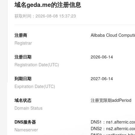
存储
天池大赛
能看、能想、能动手的多模
域名geda.me的注册信息
云解析DNS
解决方案免费试用 新老
电子合同
最高领取价值200元试用
安全
网络与CDN
AI 算法大赛
Qwen3-VL-Plus
获取时间
：
2026-08-08 15:37:23
畅捷通
大数据开发治理平台 Data
AI 产品 免费试用
网络
安全
云开发大赛
Tableau 订阅
1亿+ 大模型 tokens 和 
注册商
Alibaba Cloud Computin
可观测
入门学习赛
中间件
AI空中课堂在线直播课
云防火墙
140+云产品 免费试用
Registrar
大模型服务
上云与迁云
云原生的云上边界网络安全
产品新客免费试用，最长1
数据库
生态解决方案
注册日期
2026-06-14
千问AI平台-Token Plan
企业出海
大模型ACA认证体验
大数据计算
Registration Date(UTC)
助力企业全员 AI 认知与能
行业生态解决方案
政企业务
媒体服务
千问AI平台-模型体验
到期日期
2027-06-14
开发者生态解决方案
在线体验全尺寸、多种模态
Expiration Date(UTC)
企业服务与云通信
AI 开发和 AI 应用解决
Happy 系列大模型
域名与网站
域名状态
注册宽限期
addPeriod
Domain Status
终端用户计算
DNS服务器
DNS
1
：
ns1.afternic.c
Serverless
大模型解决方案
DNS
2
：
ns2.afternic.c
Nameserver
开发工具