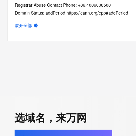
Registrar Abuse Contact Phone: +86.4006008500
Domain Status: addPeriod https://icann.org/epp#addPeriod
Registry Registrant ID: REDACTED
展开全部
Registrant Name: REDACTED
Registrant Organization: 
Registrant Street: REDACTED
Registrant City: REDACTED
Registrant State/Province: shan dong
Registrant Postal Code: REDACTED
Registrant Country: CN
Registrant Phone: REDACTED
Registrant Phone Ext: REDACTED
Registrant Fax: REDACTED
Registrant Fax Ext: REDACTED
选域名，来万网
Registrant Email: REDACTED
Registry Admin ID: REDACTED
Admin Name: REDACTED