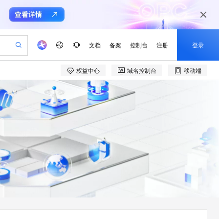
文档
备案
控制台
注册
登录
权益中心
域名控制台
移动端
验
作计划
器
AI 活动
专业服务
服务伙伴合作计划
开发者社区
加入我们
产品动态
服务平台百炼
阿里云 OPC 创新助力计划
一站式生成采购清单，支持单品或批量购买
io：打造专属 AI 语音助手
S产品伙伴计划（繁花）
峰会
CS
造的大模型服务与应用开发平台
一句话生成原生可编辑精美 PPT 文稿
AI 生产力先锋
Al MaaS 服务伙伴赋能合作
域名
博文
Careers
至高可申请百万元
Qwen3.8-Max 模型上线
开启高性价比 AI 编程新体验
弹性可伸缩的云计算服务
Qwen-Audio-3.0-Realtime 端到端实时语音角色扮演
输入一句话想法, 轻松生成专业的 PPT
先锋实践拓展 AI 生产力的边界
Token 补贴，五大权
计划
海大会
伙伴信用分合作计划
商标
问答
社会招聘
益加速 OPC 成功
eek-V4-Pro
SS
一键部署幻兽帕鲁游戏服务器
飞天发布时刻
HOT
Open Search 向量检索版支
划
备案
电子书
校园招聘
pSeek-V4-Pro
视频创作，一键激活电商全链路生产力
稳定、安全、高性价比、高性能的云存储服务
一键购买专属联机服务器，轻松开启游戏
所见，即是所愿
持视频检索 Pipeline 功能
更多支持
划
公司注册
镜像站
视频生成
语音识别与合成
专属 QwenPaw
漫剧工坊：一站式动画创作平台
AI 实训营
HOT
应用身份服务 (IDaaS)
合作伙伴培训与认证
划
上云迁移
站生成，高效打造优质广告素材
全接入的云上超级电脑
从聊天伙伴进化为能主动干活的本地数字员工
快速生产连贯的高质量长漫剧
从基础到进阶，Agent 创客手把手教你
OpenClaw 管理能力上线
e-1.1-T2V
Qwen3-TTS-Flash
lScope
我要反馈
查询合作伙伴
畅细腻的高质量视频
离线语音合成大模型，多语言方言自适应，低延迟高稳定
n Alibaba Cloud ISV 合作
代维服务
建企业门户网站
10 分钟搭建微信、支付宝小程序
MaxCompute MaxFrame 提
创新加速
ope
登录合作伙伴管理后台
我要建议
站，无忧落地极速上线
以可视化方式快速构建移动和 PC 门户网站
国内短信简单易用，安全可靠，秒级触达，全球覆盖200+国家和地区。
高效部署网站，快速应用到小程序
供自动弹性内存功能
e-1.1-I2V
Cosyvoice-V3-Flash