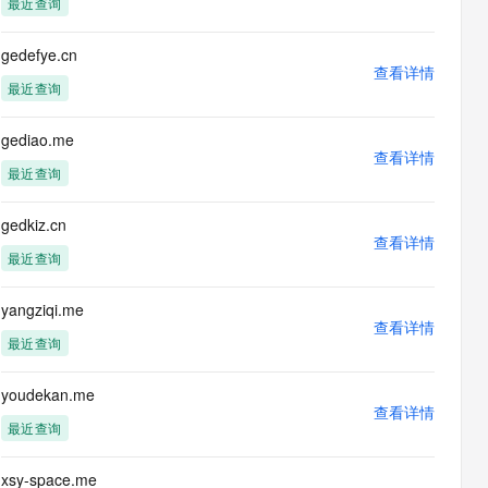
最近查询
息提取
与 AI 智能体进行实时音视频通话
从文本、图片、视频中提取结构化的属性信息
构建支持视频理解的 AI 音视频实时通话应用
gedefye.cn
查看详情
t.diy 一步搞定创意建站
构建大模型应用的安全防护体系
最近查询
通过自然语言交互简化开发流程,全栈开发支持
通过阿里云安全产品对 AI 应用进行安全防护
gediao.me
查看详情
最近查询
gedkiz.cn
查看详情
最近查询
yangziqi.me
查看详情
最近查询
youdekan.me
查看详情
最近查询
xsy-space.me