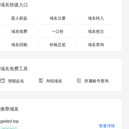
安全
畅自然，细节丰富
高表现力语音合成大模型，语音克隆听感自然
我要投诉
PolarDB
域名快捷入口
上云场景组合购
Milvus 弹性伸缩功能新增节
伴
漫剧创作，剧本、分镜、视频高效生成
100%兼容MySQL、PostgreSQL，兼容Oracle，支持集中和分布式
覆盖90%+业务场景，专享组合折扣价
点支持范围
2V
VPN
Fun-ASR
新人权益
域名注册
域名转入
文戏情感细腻自然，动作戏激烈拳拳到肉，实现更强表演能力
支持中英文自由切换，具备更强的噪声鲁棒性
ernetes 版 ACK
云聚AI 严选权益
AI 原生数据库服务发布
SSL 证书
，一键激活高效办公新体验
理容器应用的 K8s 服务
精选AI产品，从模型到应用全链提效
Agent 数据网关
域名续费
一口价
域名抢注
堡垒机
AI 用量加速计划
云原生数据库 PolarDB
应用
域名回购
价格总览
防火墙
域名查询
、识别商机，让客服更高效、服务更出色。
新老同享，达量后返
Agentic Database 发布
千问办公
主机安全
NEW
的智能体编程平台
一站式AI生产力平台
域名免费工具
AI 应用及服务市场
伶鹊
企业级人与Agent协作平台，接入和调度多个数字员工
智能客服平台，对话机器人、对话分析、智能外呼
智能起名
AI找域名
所属账号查询
AI 应用
大模型服务平台百炼 - 全妙
大模型
应用创作平台
多模态内容创作工具，已接入 DeepSeek
自然语言处理
推荐域名
数据标注
geded.top
机器学习
查看详情