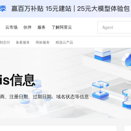
云市场
伙伴
服务
了解阿里云
制交付
备案服务
商标服务
精选云产品
AI 特惠
数据与 API
成为产品伙伴
企业增值服务
最佳实践
价格计算器
AI 场景体
基础软件
产品伙伴合
阿里云认证
市场活动
配置报价
大模型
自助选配和估算价格
新方式
睿译宝，AI翻译排版一步到位
智启 AI 普惠权益
产品生态集成认证中心
企业支持计划
云上春晚
域名与网站
千问官方 MaaS 平台，为开发者和 Agent 而生，新用户赠送 1 亿 + tokens 额度
Qwen Aud
AI Coding
阿里云Maa
2026 阿里云
云服务器 E
为企业打
数据集
Windows
大模型认证
模型
NEW
NEW
交付可用成果
值低价云产品抢先购
上传文档即自动完成翻译和格式还原
至高享 1亿+免费 tokens，加速 Al 应用落地
提供智能易用的域名与建站服务
智能编程，一键
安全可靠、
is信息
产品生态伙伴
专家技术服务
云上奥运之旅
弹性计算合作
阿里云中企出
手机三要素
宝塔 Linux
全部认证
价格优势
有专属领域专家
GLM-5.2：长任务时代开源旗舰模型
阿里云 OPC 创新助力计划
千问大模型
即刻拥有 DeepS
AI 电商营销
对象存储 O
大模型
产品生态伙伴工作台
企业增值服务台
云栖战略参考
云存储合作计
云栖大会
身份实名认证
CentOS
训练营
推动算力普惠，释放技术红利
最高返9万
多领域专家智能体,一键组建 AI 虚拟交付团队
快速构建应用程序和网站，即刻迈出上云第一步
至高百万元 Token 补贴，加速一人公司成长
多元化、高性能、安全可靠的大模型服务
真正可用的 1M 上下文,一次完成代码全链路开发
轻松解锁专属 Dee
从图文生成到
云上的中国
数据库合作计
活动全景
短信
Docker
图片和
商、注册日期、过期日期、域名状态等信息
站式影视创作平台
Hermes Agent，打造自进化智能体
Token Plan 模型订阅计划
数字证书管理服务（原SSL证书）
5 分钟轻松部署
AI 广告创作
无影云电脑
企业成长
NEW
信息公告
看见新力量
云网络合作计
OCR 文字识别
JAVA
证享300元代金券
可视化编排打通从文字构思到成片全链路闭环
全托管，含MySQL、PostgreSQL、SQL Server、MariaDB多引擎
自主进化，持久记忆，越用越聪明
Qwen3.8-Max 首发尝鲜，限时加量 10 倍，夜间低至2折
实现全站HTTPS，呈现可信的WEB访问
图文、视频一
随时随地安
Kimi-K3
HappyHors
NEW
魔搭 Mode
loud
服务实践
官网公告
Kimi 最新旗舰模型，长程编程与推理利器
让文字生成流
金融模力时刻
Salesforce O
版
发票查验
全能环境
Claude Code + GStack 打造工程团队
千问办公，限时限量积分加倍
Qoder
低代码高效构
AI 建站
短信服务
型
NEW
作计划
计划
创新中心
魔搭 ModelSc
健康状态
理服务
让AI从“聊天伙伴”进化为能干活的“数字员工”
安装技能 GStack，拥有专属 AI 工程团队
你的AI工作搭子，覆盖日常办公高频场景
面向真实软件的智能体编程平台
0 代码专业建
客户案例
天气预报查询
操作系统
Deepseek-v4-pro
HappyHors
态合作计划