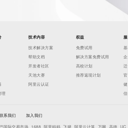
价
技术内容
权益
服
技术解决方案
免费试用
基
帮助文档
解决方案免费试用
企
开发者社区
高校计划
迁
天池大赛
推荐返现计划
官
器
阿里云认证
健
管理
信
联系我们
加入我们
巴国际交易市场
1688
阿里妈妈
飞猪
阿里云计算
万网
高德
UC