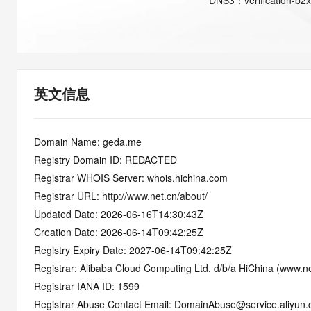
DNS
3
：
verification-b2
快速部署 Dify，高效搭建 
迁移与运维管理
10 分钟在聊天系统中增加
专有云
英文信息
Domain Name: geda.me
Registry Domain ID: REDACTED
Registrar WHOIS Server: whois.hichina.com
Registrar URL: http://www.net.cn/about/
Updated Date: 2026-06-16T14:30:43Z
Creation Date: 2026-06-14T09:42:25Z
Registry Expiry Date: 2027-06-14T09:42:25Z
Registrar: Alibaba Cloud Computing Ltd. d/b/a HiChina (www.ne
Registrar IANA ID: 1599
Registrar Abuse Contact Email: DomainAbuse@service.aliyun