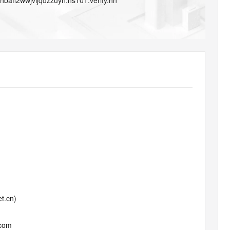
xhbafl2wwjvijqdzzuyn.ns101.verify.hn
AI 应用
10分钟微调：让0.6B模型媲美235B模
多模态数据信
型
依托云原生高可用架构,实现Dify私有化部署
用1%尺寸在特定领域达到大模型90%以上效果
一个 AI 助手
超强辅助，Bol
即刻拥有 DeepSeek-R1 满血版
在企业官网、通讯软件中为客户提供 AI 客服
多种方案随心选，轻松解锁专属 DeepSeek
t.cn)
.com