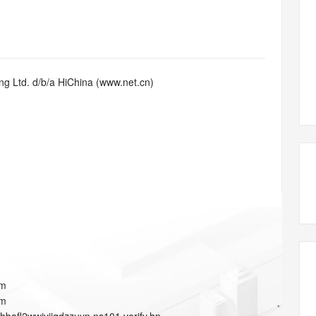
态智能体模型
旗舰 MoE 大模型，百万上下文与顶尖推理能力
图生视频，流
同享
万小智 AI 建站低至 15元/月
Qoder CN
AI 短剧/漫剧
云原生数据库 
快递物流查询
WordPress
成为服务伙
高校合作
点，立即开启云上创新
覆盖公网/内网、递归/权威、移动APP等全场景解析服务
送.CN域名，送备案服务码
基于千问大模型等，支持代码智能生成、研发智能问答
AI助力短剧
GLM-5.2
Wan2.7-T
Ubuntu
服务生态伙伴
视觉 Coding、空间感知、多模态思考等全面升级
1M上下文，专为长程任务能力而生
云工开物
企业应用
Works
Night Plan 支持 Qwen 3.8-Max
云原生大数据计算服务 MaxCompute
AI 办公
容器服务 Kub
NEW
Red Hat
30+ 款产品免费体验
Data Agent 驱动的一站式 Data+AI 开发治理平台
夜间 5 折，Qwen/Meoo/TokenPlan 客户专享
面向分析的企业级SaaS模式云数据仓库
AI智能应用
提供一站式管
科研合作
g Ltd. d/b/a HiChina (www.net.cn)
ERP
堂（旗舰版）
SUSE
智能客服
AI 应用构建
大模型原生
CRM
防护产品
2个月
自动承接线索
建站小程序
Qoder
大模型服务平台百炼-应用模版
OA 办公系统
HOT
NEW
面向真实软件
个人版上线、团队版降价；千问3.8-Max首发发尝鲜
丰富多元化的应用模版和解决方案
力提升
财税管理
模板建站
万有无界
大模型服务平台百炼-智能体
400电话
定制建站
的模型效果
灵活可视化地构建企业级 Agent
方案
广告营销
模板小程序
秒悟
人工智能平台 PAI
定制小程序
云端极速 AI 
新一代 AI 视频生成模型，深度适配广告营销等场景
AI Native 的算法工程平台，一站式完成建模、训练、推理服务部署
APP 开发
om
建站系统
om