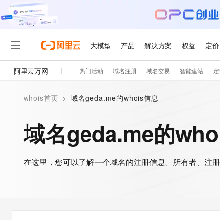
大模型
产品
解决方案
权益
定价
阿里云万网
热门活动
域名注册
域名交易
智能建站
定
大模型
产品
解决方案
权益
定价
云市场
伙伴
服务
了解阿里云
精选产品
精选解决方案
普惠上云
产品定价
精选商城
成为销售伙伴
售前咨询
为什么选择阿里云
千问AI平台
whois首页
>
域名geda.me的whois信息
了解云产品的定价详情
大模型服务平台百炼
千问办公，解锁你的工作
普惠上云 官方力荐
分销伙伴
在线服务
网站建设
什么是云计算
大
大模型服务与应用平台
企业级Agent产品，直接
云服务器38元/年起，超
域名geda.me的who
咨询伙伴
多端小程序
技术领先
云上成本管理
售后服务
轻量应用服务器
Agency Agents：拥
官方推荐返现计划
大模型
精选产品
精选解决方案
Salesforce 国际版订阅
稳定可靠
管理和优化成本
推荐新用户得奖励，单订单
销售伙伴合作计划
自助服务
友盟天域
安全合规
人工智能与机器学习
AI
文本生成
在这里，您可以了解一个域名的注册信息、所有者、注册
云数据库 RDS
HappyHorse 打造一
云工开物
无影生态合作计划
在线服务
观测云
分析师报告
高校专属算力普惠，学生认
计算
互联网应用开发
Qwen3.8-Max
HOT
Salesforce On Alibaba C
工单服务
智能体时代全能旗舰模型
Tuya 物联网平台阿里云
研究报告与白皮书
人工智能平台 PAI
快速拥有专属 OpenClaw
大模
Consulting Partner 合
大数据
容器
免费试用
短信专区
一站式AI开发、训练和推
蓝凌 OA
Qwen3.7-Plus
AI 大模型销售与服务生
现代化应用