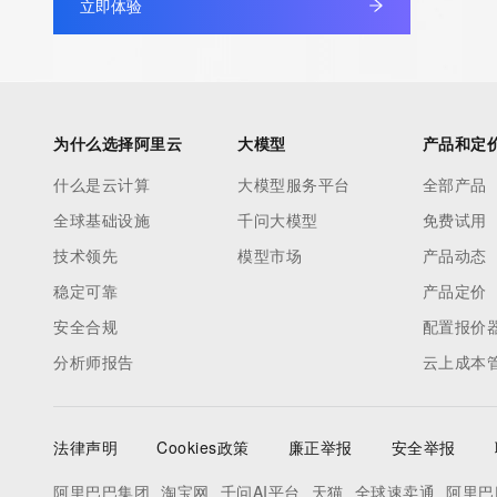
立即体验
Admin Organization: REDACTED
Admin Street: REDACTED
Admin City: REDACTED
Admin State/Province: REDACTED
Admin Postal Code: REDACTED
为什么选择阿里云
大模型
产品和定
Admin Country: REDACTED
什么是云计算
Admin Phone: REDACTED
大模型服务平台
全部产品
Admin Phone Ext: REDACTED
全球基础设施
千问大模型
免费试用
Admin Fax: REDACTED
技术领先
模型市场
产品动态
Admin Fax Ext: REDACTED
稳定可靠
产品定价
Admin Email: REDACTED
安全合规
配置报价
Registry Tech ID: REDACTED
Tech Name: REDACTED
分析师报告
云上成本
Tech Organization: REDACTED
Tech Street: REDACTED
Tech City: REDACTED
法律声明
Cookies政策
廉正举报
安全举报
Tech State/Province: REDACTED
阿里巴巴集团
淘宝网
千问AI平台
天猫
全球速卖通
阿里巴