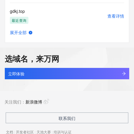
gdkj.top
查看详情
最近查询
展开全部
gdkj6.com
查看详情
最近查询
选域名，来万网
gdkjn.cn
查看详情
最近查询
立即体验
gdkllq.com
查看详情
最近查询
关注我们：
新浪微博
gdksteb.cn
联系我们
查看详情
最近查询
文档
|
开发者社区
|
天池大赛
|
培训与认证