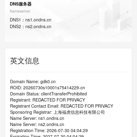
DNS服务器
Nameserver
DNS
1
：
ns1.ondns.cn
DNS
2
：
ns2.ondns.cn
英文信息
Domain Name: gdk0.cn
ROID: 20260730s10001s75414229-cn
Domain Status: clientTransferProhibited
Registrant: REDACTED FOR PRIVACY
Registrant Contact Email: REDACTED FOR PRIVACY
Sponsoring Registrar: 上海福虎信息科技有限公司
Name Server: ns1.ondns.cn
Name Server: ns2.ondns.cn
Registration Time: 2026-07-30 04:04:29
Expiration Time: 2027-07-30 04:04:29