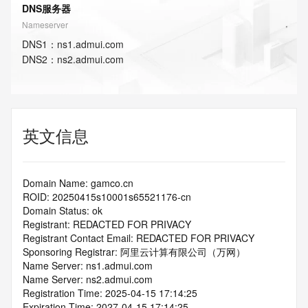
DNS服务器
Nameserver
DNS
1
：
ns1.admui.com
DNS
2
：
ns2.admui.com
英文信息
Domain Name: gamco.cn
ROID: 20250415s10001s65521176-cn
Domain Status: ok
Registrant: REDACTED FOR PRIVACY
Registrant Contact Email: REDACTED FOR PRIVACY
Sponsoring Registrar: 阿里云计算有限公司（万网）
Name Server: ns1.admui.com
Name Server: ns2.admui.com
Registration Time: 2025-04-15 17:14:25
Expiration Time: 2027-04-15 17:14:25