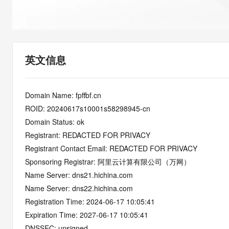
快速部署 Dify，高效搭建 
迁移与运维管理
10 分钟在聊天系统中增加
专有云
英文信息
Domain Name: fpffbf.cn
ROID: 20240617s10001s58298945-cn
Domain Status: ok
Registrant: REDACTED FOR PRIVACY
Registrant Contact Email: REDACTED FOR PRIVACY
Sponsoring Registrar: 阿里云计算有限公司（万网）
Name Server: dns21.hichina.com
Name Server: dns22.hichina.com
Registration Time: 2024-06-17 10:05:41
Expiration Time: 2027-06-17 10:05:41
DNSSEC: unsigned