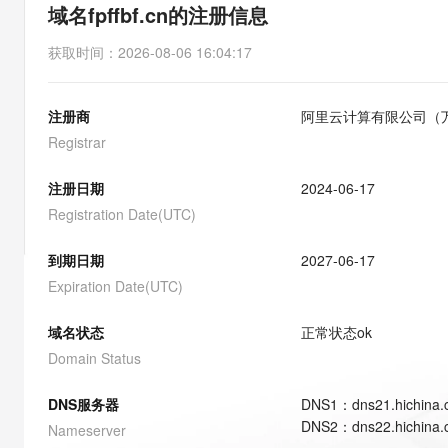
存储
天池大赛
能看、能想、能动手的多模
域名fpffbf.cn的注册信息
云解析DNS
解决方案免费试用 新老
电子合同
最高领取价值200元试用
安全
网络与CDN
AI 算法大赛
Qwen3-VL-Plus
获取时间
：
2026-08-06 16:04:17
畅捷通
大数据开发治理平台 Data
AI 产品 免费试用
网络
安全
云开发大赛
Tableau 订阅
1亿+ 大模型 tokens 和 
注册商
阿里云计算有限公司（
可观测
入门学习赛
中间件
AI空中课堂在线直播课
云防火墙
140+云产品 免费试用
Registrar
大模型服务
上云与迁云
云原生的云上边界网络安全
产品新客免费试用，最长1
数据库
生态解决方案
注册日期
2024-06-17
千问AI平台-Token Plan
企业出海
大模型ACA认证体验
大数据计算
Registration Date(UTC)
助力企业全员 AI 认知与能
行业生态解决方案
政企业务
媒体服务
千问AI平台-模型体验
到期日期
2027-06-17
开发者生态解决方案
在线体验全尺寸、多种模态
Expiration Date(UTC)
企业服务与云通信
AI 开发和 AI 应用解决
Happy 系列大模型
域名与网站
域名状态
正常状态
ok
Domain Status
终端用户计算
DNS服务器
DNS
1
：
dns21.hichina
Serverless
大模型解决方案
DNS
2
：
dns22.hichina
Nameserver
开发工具