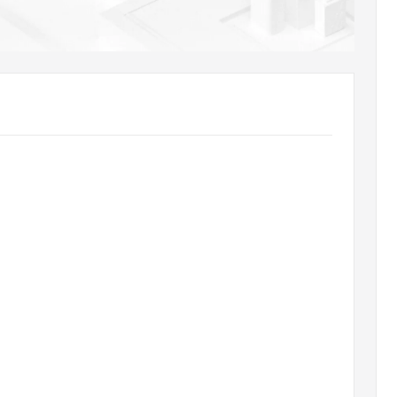
AI 应用
10分钟微调：让0.6B模型媲美235B模
多模态数据信
型
依托云原生高可用架构,实现Dify私有化部署
用1%尺寸在特定领域达到大模型90%以上效果
一个 AI 助手
超强辅助，Bol
即刻拥有 DeepSeek-R1 满血版
在企业官网、通讯软件中为客户提供 AI 客服
多种方案随心选，轻松解锁专属 DeepSeek