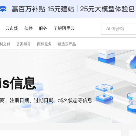
云市场
伙伴
服务
了解阿里云
制交付
备案服务
商标服务
精选云产品
AI 特惠
数据与 API
成为产品伙伴
企业增值服务
最佳实践
价格计算器
AI 场景体
基础软件
产品伙伴合
阿里云认证
市场活动
配置报价
大模型
自助选配和估算价格
步到位
智启 AI 普惠权益
产品生态集成认证中心
企业支持计划
云上春晚
域名与网站
Qwen Audio：打造专属 AI 语音助手
千问官方 MaaS 平台，为开发者和 Agent 而生，新用户赠送 1 亿 + tokens 额度
一句话生成原生
AI Coding
阿里云Maa
2026 阿里云
云服务器 E
为企业打
数据集
Windows
大模型认证
模型
NEW
NEW
格式还原
值低价云产品抢先购
至高享 1亿+免费 tokens，加速 Al 应用落地
提供智能易用的域名与建站服务
Qwen-Audio-3.0-Realtime 端到端实时语音角色扮演
输入一句话想法,
智能编程，一键
安全可靠、
ois信息
产品生态伙伴
专家技术服务
云上奥运之旅
弹性计算合作
阿里云中企出
手机三要素
宝塔 Linux
全部认证
价格优势
开源旗舰模型
即刻拥有 DeepSeek-V4-Pro
阿里云 OPC 创新助力计划
千问大模型
一键部署幻兽
AI 电商营销
对象存储 O
大模型
产品生态伙伴工作台
企业增值服务台
云栖战略参考
云存储合作计
云栖大会
身份实名认证
CentOS
训练营
推动算力普惠，释放技术红利
最高返9万
真正可用的 1M 上下文,一次完成代码全链路开发
快速构建应用程序和网站，即刻迈出上云第一步
轻松解锁专属 DeepSeek-V4-Pro
至高百万元 Token 补贴，加速一人公司成长
多元化、高性能、安全可靠的大模型服务
一键购买专属
从图文生成到
云上的中国
数据库合作计
活动全景
短信
Docker
图片和
商、注册日期、过期日期、域名状态等信息
自进化智能体
5 分钟轻松部署专属 QwenPaw
Token Plan 模型订阅计划
数字证书管理服务（原SSL证书）
高效搭建 AI
AI 广告创作
无影云电脑
企业成长
NEW
HOT
信息公告
看见新力量
云网络合作计
OCR 文字识别
JAVA
越聪明
证享300元代金券
全托管，含MySQL、PostgreSQL、SQL Server、MariaDB多引擎
Qwen3.8-Max 首发尝鲜，限时加量 10 倍，夜间低至2折
实现全站HTTPS，呈现可信的WEB访问
从聊天伙伴进化为能主动干活的本地数字员工
图文、视频一
随时随地安
Kimi-K3
HappyHors
NEW
魔搭 Mode
loud
服务实践
官网公告
Kimi 最新旗舰模型，长程编程与推理利器
让文字生成流
金融模力时刻
Salesforce O
版
发票查验
全能环境
Claude Code + GStack 打造工程团队
千问办公，限时限量积分加倍
Qoder
低代码高效构
AI 建站
短信服务
型
NEW
作计划
计划
创新中心
魔搭 ModelSc
健康状态
理服务
让AI从“聊天伙伴”进化为能干活的“数字员工”
安装技能 GStack，拥有专属 AI 工程团队
你的AI工作搭子，覆盖日常办公高频场景
面向真实软件的智能体编程平台
0 代码专业建
客户案例
天气预报查询
操作系统
Deepseek-v4-pro
HappyHors
态合作计划