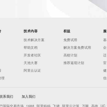
价
技术内容
权益
服
技术解决方案
免费试用
基
帮助文档
解决方案免费试用
企
开发者社区
高校计划
迁
天池大赛
推荐返现计划
官
器
阿里云认证
健
管理
信
联系我们
加入我们
巴国际交易市场
1688
阿里妈妈
飞猪
阿里云计算
万网
高德
UC