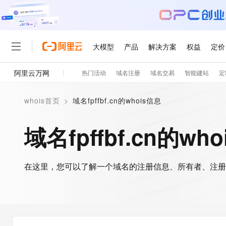
大模型
产品
解决方案
权益
定价
阿里云万网
热门活动
域名注册
域名交易
智能建站
定
大模型
产品
解决方案
权益
定价
云市场
伙伴
服务
了解阿里云
精选产品
精选解决方案
普惠上云
产品定价
精选商城
成为销售伙伴
售前咨询
为什么选择阿里云
千问AI平台
whois首页
>
域名fpffbf.cn的whois信息
了解云产品的定价详情
大模型服务平台百炼
睿译宝，AI翻译排版一
普惠上云 官方力荐
分销伙伴
在线服务
网站建设
什么是云计算
大
大模型服务与应用平台
上传文档即自动完成翻译和
云服务器38元/年起，超
域名fpffbf.cn的wh
咨询伙伴
多端小程序
技术领先
云上成本管理
售后服务
轻量应用服务器
GLM-5.2：长任务时代
官方推荐返现计划
大模型
精选产品
精选解决方案
Salesforce 国际版订阅
稳定可靠
管理和优化成本
推荐新用户得奖励，单订单
销售伙伴合作计划
自助服务
友盟天域
安全合规
人工智能与机器学习
AI
文本生成
在这里，您可以了解一个域名的注册信息、所有者、注册
云数据库 RDS
Hermes Agent，打造
云工开物
无影生态合作计划
在线服务
观测云
分析师报告
自主进化，持久记忆，越用
高校专属算力普惠，学生认
计算
互联网应用开发
Qwen3.8-Max
HOT
Salesforce On Alibaba C
工单服务
智能体时代全能旗舰模型
Tuya 物联网平台阿里云
研究报告与白皮书
人工智能平台 PAI
快速拥有专属 OpenClaw
大模
Consulting Partner 合
大数据
容器
免费试用
短信专区
一站式AI开发、训练和推
蓝凌 OA
Qwen3.7-Plus
AI 大模型销售与服务生
现代化应用