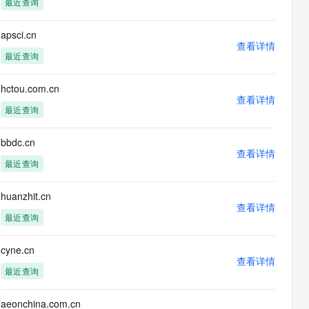
最近查询
息提取
与 AI 智能体进行实时音视频通话
从文本、图片、视频中提取结构化的属性信息
构建支持视频理解的 AI 音视频实时通话应用
apsci.cn
查看详情
t.diy 一步搞定创意建站
构建大模型应用的安全防护体系
最近查询
通过自然语言交互简化开发流程,全栈开发支持
通过阿里云安全产品对 AI 应用进行安全防护
hctou.com.cn
查看详情
最近查询
bbdc.cn
查看详情
最近查询
huanzhit.cn
查看详情
最近查询
cyne.cn
查看详情
最近查询
aeonchina.com.cn