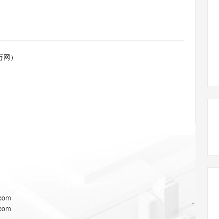
态智能体模型
旗舰 MoE 大模型，百万上下文与顶尖推理能力
图生视频，流
同享
万小智 AI 建站低至 15元/月
Qoder CN
AI 短剧/漫剧
云原生数据库 
快递物流查询
WordPress
成为服务伙
高校合作
点，立即开启云上创新
覆盖公网/内网、递归/权威、移动APP等全场景解析服务
送.CN域名，送备案服务码
基于千问大模型等，支持代码智能生成、研发智能问答
AI助力短剧
GLM-5.2
Wan2.7-T
Ubuntu
服务生态伙伴
视觉 Coding、空间感知、多模态思考等全面升级
1M上下文，专为长程任务能力而生
云工开物
企业应用
Works
Night Plan 支持 Qwen 3.8-Max
云原生大数据计算服务 MaxCompute
AI 办公
容器服务 Kub
NEW
Red Hat
30+ 款产品免费体验
Data Agent 驱动的一站式 Data+AI 开发治理平台
夜间 5 折，Qwen/Meoo/TokenPlan 客户专享
面向分析的企业级SaaS模式云数据仓库
AI智能应用
提供一站式管
科研合作
万网）
ERP
堂（旗舰版）
SUSE
智能客服
AI 应用构建
大模型原生
CRM
防护产品
2个月
自动承接线索
建站小程序
Qoder
大模型服务平台百炼-应用模版
OA 办公系统
HOT
NEW
面向真实软件
个人版上线、团队版降价；千问3.8-Max首发发尝鲜
丰富多元化的应用模版和解决方案
力提升
财税管理
模板建站
万有无界
大模型服务平台百炼-智能体
400电话
定制建站
的模型效果
灵活可视化地构建企业级 Agent
方案
广告营销
模板小程序
秒悟
人工智能平台 PAI
定制小程序
云端极速 AI 
新一代 AI 视频生成模型，深度适配广告营销等场景
AI Native 的算法工程平台，一站式完成建模、训练、推理服务部署
APP 开发
.com
建站系统
.com