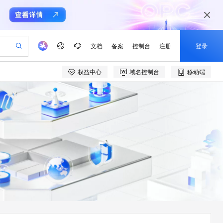
文档
备案
控制台
注册
登录
权益中心
域名控制台
移动端
验
作计划
器
AI 活动
专业服务
服务伙伴合作计划
开发者社区
加入我们
产品动态
服务平台百炼
阿里云 OPC 创新助力计划
一站式生成采购清单，支持单品或批量购买
可编辑精美 PPT 文稿
S产品伙伴计划（繁花）
峰会
CS
造的大模型服务与应用开发平台
Agency Agents：拥有专属领域专家
AI 生产力先锋
Al MaaS 服务伙伴赋能合作
域名
博文
Careers
至高可申请百万元
Qwen3.8-Max 模型上线
 轻松生成专业的 PPT
开启高性价比 AI 编程新体验
弹性可伸缩的云计算服务
先锋实践拓展 AI 生产力的边界
多领域专家智能体,一键组建 AI 虚拟交付团队
Token 补贴，五大权
计划
海大会
伙伴信用分合作计划
商标
问答
社会招聘
益加速 OPC 成功
帕鲁游戏服务器
SS
HappyHorse 打造一站式影视创作平台
飞天发布时刻
HOT
Open Search 向量检索版支
划
备案
电子书
校园招聘
联机服务器，轻松开启游戏
视频创作，一键激活电商全链路生产力
稳定、安全、高性价比、高性能的云存储服务
所见，即是所愿
持视频检索 Pipeline 功能
可视化编排打通从文字构思到成片全链路闭环
更多支持
划
公司注册
镜像站
视频生成
语音识别与合成
 智能体与工作流应用
漫剧工坊：一站式动画创作平台
AI 实训营
应用身份服务 (IDaaS)
合作伙伴培训与认证
划
上云迁移
站生成，高效打造优质广告素材
全接入的云上超级电脑
通过阿里云百炼高效搭建AI应用,助力高效开发
快速生产连贯的高质量长漫剧
从基础到进阶，Agent 创客手把手教你
OpenClaw 管理能力上线
e-1.1-T2V
Qwen3-TTS-Flash
lScope
我要反馈
查询合作伙伴
畅细腻的高质量视频
离线语音合成大模型，多语言方言自适应，低延迟高稳定
n Alibaba Cloud ISV 合作
代维服务
建企业门户网站
10 分钟搭建微信、支付宝小程序
MaxCompute MaxFrame 提
创新加速
ope
登录合作伙伴管理后台
我要建议
站，无忧落地极速上线
以可视化方式快速构建移动和 PC 门户网站
国内短信简单易用，安全可靠，秒级触达，全球覆盖200+国家和地区。
高效部署网站，快速应用到小程序
供自动弹性内存功能
e-1.1-I2V
Cosyvoice-V3-Flash