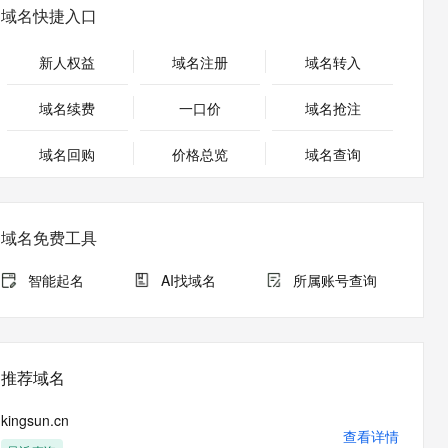
安全
畅自然，细节丰富
高表现力语音合成大模型，语音克隆听感自然
我要投诉
PolarDB
域名快捷入口
上云场景组合购
Milvus 弹性伸缩功能新增节
伴
漫剧创作，剧本、分镜、视频高效生成
100%兼容MySQL、PostgreSQL，兼容Oracle，支持集中和分布式
覆盖90%+业务场景，专享组合折扣价
点支持范围
2V
VPN
Fun-ASR
新人权益
域名注册
域名转入
文戏情感细腻自然，动作戏激烈拳拳到肉，实现更强表演能力
支持中英文自由切换，具备更强的噪声鲁棒性
ernetes 版 ACK
云聚AI 严选权益
AI 原生数据库服务发布
SSL 证书
，一键激活高效办公新体验
理容器应用的 K8s 服务
精选AI产品，从模型到应用全链提效
Agent 数据网关
域名续费
一口价
域名抢注
堡垒机
AI 用量加速计划
云原生数据库 PolarDB
应用
域名回购
价格总览
防火墙
域名查询
、识别商机，让客服更高效、服务更出色。
新老同享，达量后返
Agentic Database 发布
千问办公
主机安全
NEW
的智能体编程平台
一站式AI生产力平台
域名免费工具
AI 应用及服务市场
伶鹊
企业级人与Agent协作平台，接入和调度多个数字员工
智能客服平台，对话机器人、对话分析、智能外呼
智能起名
AI找域名
所属账号查询
AI 应用
大模型服务平台百炼 - 全妙
大模型
应用创作平台
多模态内容创作工具，已接入 DeepSeek
自然语言处理
推荐域名
数据标注
kingsun.cn
机器学习
查看详情