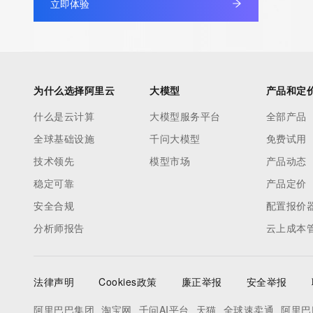
立即体验
database through the use of electronic processes that are hig
automated except as reasonably necessary to register domain
modify existing registrations; the Data in VeriSign Global Regist
Services' ("VeriSign") Whois database is provided by VeriSign f
information purposes only, and to assist persons in obtaining i
为什么选择阿里云
大模型
产品和定
about or related to a domain name registration record. VeriSig
什么是云计算
大模型服务平台
全部产品
guarantee its accuracy. By submitting a Whois query, you agre
全球基础设施
千问大模型
免费试用
by the following terms of use: You agree that you may use this
for lawful purposes and that under no circumstances will you u
技术领先
模型市场
产品动态
to: (1) allow, enable, or otherwise support the transmission of
稳定可靠
产品定价
unsolicited, commercial advertising or solicitations via e-mail, 
安全合规
配置报价
or facsimile; or (2) enable high volume, automated, electronic
分析师报告
云上成本
that apply to VeriSign (or its computer systems). The compilati
repackaging, dissemination or other use of this Data is express
prohibited without the prior written consent of VeriSign. You agr
法律声明
Cookies政策
廉正举报
安全举报
use electronic processes that are automated and high-volume 
query the Whois database except as reasonably necessary to r
阿里巴巴集团
淘宝网
千问AI平台
天猫
全球速卖通
阿里巴