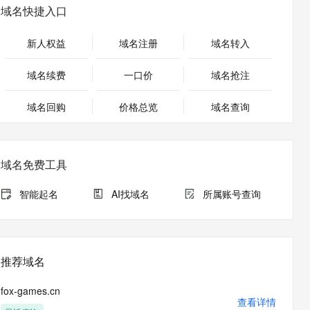
安全
畅自然，细节丰富
高表现力语音合成大模型，语音克隆听感自然
我要投诉
PolarDB
域名快捷入口
上云场景组合购
Milvus 弹性伸缩功能新增节
伴
漫剧创作，剧本、分镜、视频高效生成
100%兼容MySQL、PostgreSQL，兼容Oracle，支持集中和分布式
覆盖90%+业务场景，专享组合折扣价
点支持范围
2V
VPN
Fun-ASR
新人权益
域名注册
域名转入
文戏情感细腻自然，动作戏激烈拳拳到肉，实现更强表演能力
支持中英文自由切换，具备更强的噪声鲁棒性
ernetes 版 ACK
云聚AI 严选权益
AI 原生数据库服务发布
SSL 证书
，一键激活高效办公新体验
理容器应用的 K8s 服务
精选AI产品，从模型到应用全链提效
Agent 数据网关
域名续费
一口价
域名抢注
堡垒机
AI 用量加速计划
云原生数据库 PolarDB
应用
域名回购
价格总览
防火墙
域名查询
、识别商机，让客服更高效、服务更出色。
新老同享，达量后返
Agentic Database 发布
千问办公
主机安全
NEW
的智能体编程平台
一站式AI生产力平台
域名免费工具
AI 应用及服务市场
伶鹊
企业级人与Agent协作平台，接入和调度多个数字员工
智能客服平台，对话机器人、对话分析、智能外呼
智能起名
AI找域名
所属账号查询
AI 应用
大模型服务平台百炼 - 全妙
大模型
应用创作平台
多模态内容创作工具，已接入 DeepSeek
自然语言处理
推荐域名
数据标注
fox-games.cn
机器学习
查看详情