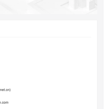
AI 应用
10分钟微调：让0.6B模型媲美235B模
多模态数据信
型
依托云原生高可用架构,实现Dify私有化部署
用1%尺寸在特定领域达到大模型90%以上效果
一个 AI 助手
超强辅助，Bol
即刻拥有 DeepSeek-R1 满血版
在企业官网、通讯软件中为客户提供 AI 客服
多种方案随心选，轻松解锁专属 DeepSeek
.net.cn)
un.com