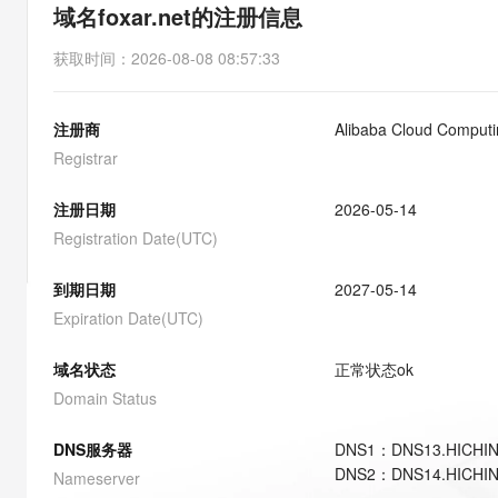
存储
天池大赛
能看、能想、能动手的多模
域名foxar.net的注册信息
云解析DNS
解决方案免费试用 新老
电子合同
最高领取价值200元试用
安全
网络与CDN
AI 算法大赛
Qwen3-VL-Plus
获取时间
：
2026-08-08 08:57:33
畅捷通
大数据开发治理平台 Data
AI 产品 免费试用
网络
安全
云开发大赛
Tableau 订阅
1亿+ 大模型 tokens 和 
注册商
Alibaba Cloud Computin
可观测
入门学习赛
中间件
AI空中课堂在线直播课
云防火墙
140+云产品 免费试用
Registrar
大模型服务
上云与迁云
云原生的云上边界网络安全
产品新客免费试用，最长1
数据库
生态解决方案
注册日期
2026-05-14
千问AI平台-Token Plan
企业出海
大模型ACA认证体验
大数据计算
Registration Date(UTC)
助力企业全员 AI 认知与能
行业生态解决方案
政企业务
媒体服务
千问AI平台-模型体验
到期日期
2027-05-14
开发者生态解决方案
在线体验全尺寸、多种模态
Expiration Date(UTC)
企业服务与云通信
AI 开发和 AI 应用解决
Happy 系列大模型
域名与网站
域名状态
正常状态
ok
Domain Status
终端用户计算
DNS服务器
DNS
1
：
DNS13.HICHI
Serverless
大模型解决方案
DNS
2
：
DNS14.HICHI
Nameserver
开发工具