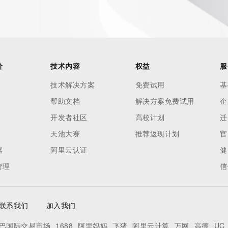
h-volume and
 names or
ry
or
nformation
价
技术内容
权益
服
n does not
技术解决方案
免费试用
基
e to abide
帮助文档
解决方案免费试用
企
 Data only
se this Data
开发者社区
高校计划
迁
 mass
天池大赛
推荐返现计划
官
telephone,
器
阿里云认证
健
 processes
管理
信
on,
ly
ee not to
联系我们
加入我们
to access or
egister
巴国际交易市场
1688
阿里妈妈
飞猪
阿里云计算
万网
高德
UC