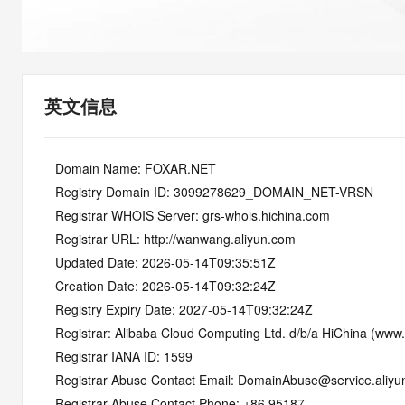
快速部署 Dify，高效搭建 
迁移与运维管理
10 分钟在聊天系统中增加
专有云
英文信息
   Domain Name: FOXAR.NET
   Registry Domain ID: 3099278629_DOMAIN_NET-VRSN
   Registrar WHOIS Server: grs-whois.hichina.com
   Registrar URL: http://wanwang.aliyun.com
   Updated Date: 2026-05-14T09:35:51Z
   Creation Date: 2026-05-14T09:32:24Z
   Registry Expiry Date: 2027-05-14T09:32:24Z
   Registrar: Alibaba Cloud Computing Ltd. d/b/a HiChina (www
   Registrar IANA ID: 1599
   Registrar Abuse Contact Email: DomainAbuse@service.aliy
   Registrar Abuse Contact Phone: +86.95187