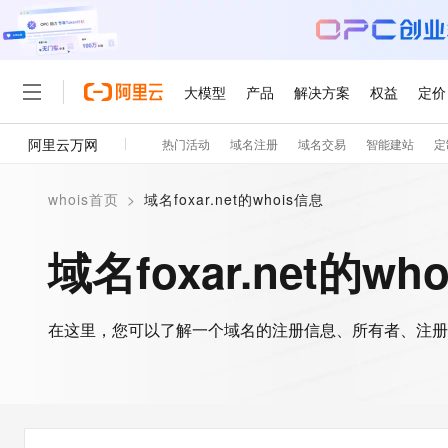
大模型
产品
解决方案
权益
定价
阿里云万网
热门活动
域名注册
域名交易
智能建站
定
大模型
产品
解决方案
权益
定价
云市场
伙伴
服务
了解阿里云
精选产品
精选解决方案
普惠上云
产品定价
精选商城
成为销售伙伴
售前咨询
为什么选择阿里云
千问AI平台
whois首页
>
域名foxar.net的whois信息
了解云产品的定价详情
大模型服务平台百炼
千问办公，解锁你的工作
普惠上云 官方力荐
分销伙伴
在线服务
网站建设
什么是云计算
大
大模型服务与应用平台
企业级Agent产品，直接
云服务器38元/年起，超
域名foxar.net的wh
咨询伙伴
多端小程序
技术领先
云上成本管理
售后服务
轻量应用服务器
Agency Agents：拥
官方推荐返现计划
大模型
精选产品
精选解决方案
Salesforce 国际版订阅
稳定可靠
管理和优化成本
推荐新用户得奖励，单订单
销售伙伴合作计划
自助服务
友盟天域
安全合规
人工智能与机器学习
AI
文本生成
在这里，您可以了解一个域名的注册信息、所有者、注册
云数据库 RDS
HappyHorse 打造一
云工开物
无影生态合作计划
在线服务
观测云
分析师报告
高校专属算力普惠，学生认
计算
互联网应用开发
Qwen3.8-Max
HOT
Salesforce On Alibaba C
工单服务
智能体时代全能旗舰模型
Tuya 物联网平台阿里云
研究报告与白皮书
人工智能平台 PAI
快速拥有专属 OpenClaw
大模
Consulting Partner 合
大数据
容器
免费试用
短信专区
一站式AI开发、训练和推
蓝凌 OA
Qwen3.7-Plus
AI 大模型销售与服务生
现代化应用