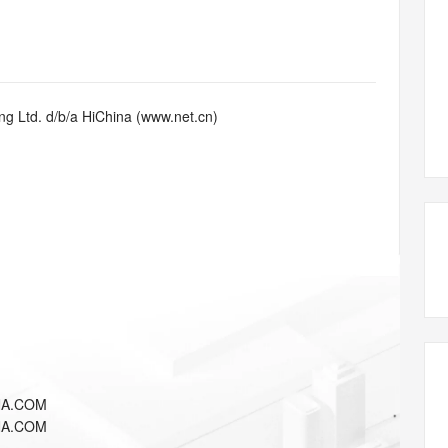
态智能体模型
旗舰 MoE 大模型，百万上下文与顶尖推理能力
图生视频，流
同享
万小智 AI 建站低至 15元/月
Qoder CN
AI 短剧/漫剧
云原生数据库 
快递物流查询
WordPress
成为服务伙
高校合作
点，立即开启云上创新
覆盖公网/内网、递归/权威、移动APP等全场景解析服务
送.CN域名，送备案服务码
基于千问大模型等，支持代码智能生成、研发智能问答
AI助力短剧
GLM-5.2
Wan2.7-T
Ubuntu
服务生态伙伴
视觉 Coding、空间感知、多模态思考等全面升级
1M上下文，专为长程任务能力而生
云工开物
企业应用
Works
Night Plan 支持 Qwen 3.8-Max
云原生大数据计算服务 MaxCompute
AI 办公
容器服务 Kub
NEW
Red Hat
30+ 款产品免费体验
Data Agent 驱动的一站式 Data+AI 开发治理平台
夜间 5 折，Qwen/Meoo/TokenPlan 客户专享
面向分析的企业级SaaS模式云数据仓库
AI智能应用
提供一站式管
科研合作
g Ltd. d/b/a HiChina (www.net.cn)
ERP
堂（旗舰版）
SUSE
智能客服
AI 应用构建
大模型原生
CRM
防护产品
2个月
自动承接线索
建站小程序
Qoder
大模型服务平台百炼-应用模版
OA 办公系统
HOT
NEW
面向真实软件
个人版上线、团队版降价；千问3.8-Max首发发尝鲜
丰富多元化的应用模版和解决方案
力提升
财税管理
模板建站
万有无界
大模型服务平台百炼-智能体
400电话
定制建站
的模型效果
灵活可视化地构建企业级 Agent
方案
广告营销
模板小程序
秒悟
人工智能平台 PAI
定制小程序
云端极速 AI 
新一代 AI 视频生成模型，深度适配广告营销等场景
AI Native 的算法工程平台，一站式完成建模、训练、推理服务部署
APP 开发
NA.COM
建站系统
NA.COM