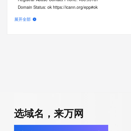
   Domain Status: ok https://icann.org/epp#ok
   Name Server: DNS13.HICHINA.COM
展开全部
   Name Server: DNS14.HICHINA.COM
   DNSSEC: unsigned
   URL of the ICANN Whois Inaccuracy Complaint Form: https:/
>>> Last update of whois database: 2026-05-17T06:12:33Z <
For more information on Whois status codes, please visit https:
NOTICE: The expiration date displayed in this record is the dat
registrar's sponsorship of the domain name registration in the re
currently set to expire. This date does not necessarily reflect th
date of the domain name registrant's agreement with the spon
registrar.  Users may consult the sponsoring registrar's Whois 
选域名，来万网
view the registrar's reported date of expiration for this registrat
TERMS OF USE: You are not authorized to access or query ou