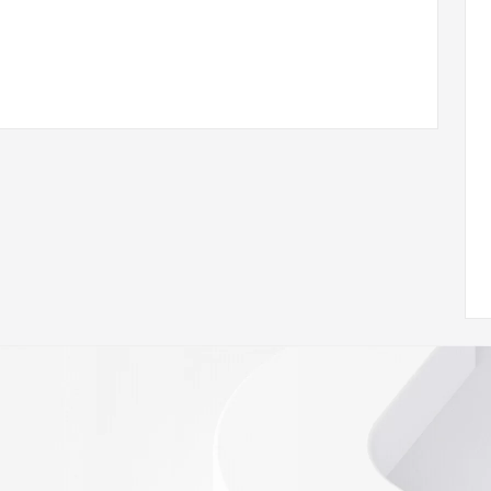
/www.icann.org/wicf/
<<
//icann.org/epp
e the
gistry is
e expiration
soring
database to
ion.
r Whois