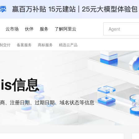
云市场
伙伴
服务
了解阿里云
制交付
备案服务
商标服务
精选云产品
AI 特惠
数据与 API
成为产品伙伴
企业增值服务
最佳实践
价格计算器
AI 场景体
基础软件
产品伙伴合
阿里云认证
市场活动
配置报价
大模型
自助选配和估算价格
新方式
睿译宝，AI翻译排版一步到位
智启 AI 普惠权益
产品生态集成认证中心
企业支持计划
云上春晚
域名与网站
千问官方 MaaS 平台，为开发者和 Agent 而生，新用户赠送 1 亿 + tokens 额度
Qwen Aud
AI Coding
阿里云Maa
2026 阿里云
云服务器 E
为企业打
数据集
Windows
大模型认证
模型
NEW
NEW
交付可用成果
值低价云产品抢先购
上传文档即自动完成翻译和格式还原
至高享 1亿+免费 tokens，加速 Al 应用落地
提供智能易用的域名与建站服务
智能编程，一键
安全可靠、
ois信息
产品生态伙伴
专家技术服务
云上奥运之旅
弹性计算合作
阿里云中企出
手机三要素
宝塔 Linux
全部认证
价格优势
有专属领域专家
GLM-5.2：长任务时代开源旗舰模型
阿里云 OPC 创新助力计划
千问大模型
即刻拥有 DeepS
AI 电商营销
对象存储 O
大模型
产品生态伙伴工作台
企业增值服务台
云栖战略参考
云存储合作计
云栖大会
身份实名认证
CentOS
训练营
推动算力普惠，释放技术红利
最高返9万
多领域专家智能体,一键组建 AI 虚拟交付团队
快速构建应用程序和网站，即刻迈出上云第一步
至高百万元 Token 补贴，加速一人公司成长
多元化、高性能、安全可靠的大模型服务
真正可用的 1M 上下文,一次完成代码全链路开发
轻松解锁专属 Dee
从图文生成到
云上的中国
数据库合作计
活动全景
短信
Docker
图片和
商、注册日期、过期日期、域名状态等信息
站式影视创作平台
Hermes Agent，打造自进化智能体
Token Plan 模型订阅计划
数字证书管理服务（原SSL证书）
5 分钟轻松部署
AI 广告创作
无影云电脑
企业成长
NEW
信息公告
看见新力量
云网络合作计
OCR 文字识别
JAVA
证享300元代金券
可视化编排打通从文字构思到成片全链路闭环
全托管，含MySQL、PostgreSQL、SQL Server、MariaDB多引擎
自主进化，持久记忆，越用越聪明
Qwen3.8-Max 首发尝鲜，限时加量 10 倍，夜间低至2折
实现全站HTTPS，呈现可信的WEB访问
图文、视频一
随时随地安
Kimi-K3
HappyHors
NEW
魔搭 Mode
loud
服务实践
官网公告
Kimi 最新旗舰模型，长程编程与推理利器
让文字生成流
金融模力时刻
Salesforce O
版
发票查验
全能环境
Claude Code + GStack 打造工程团队
千问办公，限时限量积分加倍
Qoder
低代码高效构
AI 建站
短信服务
型
NEW
作计划
计划
创新中心
魔搭 ModelSc
健康状态
理服务
让AI从“聊天伙伴”进化为能干活的“数字员工”
安装技能 GStack，拥有专属 AI 工程团队
你的AI工作搭子，覆盖日常办公高频场景
面向真实软件的智能体编程平台
0 代码专业建
客户案例
天气预报查询
操作系统
Deepseek-v4-pro
HappyHors
态合作计划