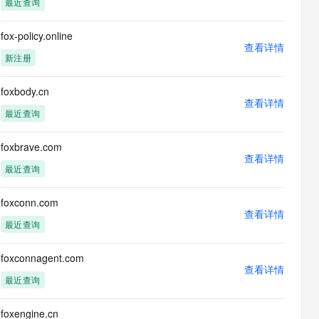
最近查询
息提取
与 AI 智能体进行实时音视频通话
从文本、图片、视频中提取结构化的属性信息
构建支持视频理解的 AI 音视频实时通话应用
fox-policy.online
查看详情
t.diy 一步搞定创意建站
构建大模型应用的安全防护体系
新注册
通过自然语言交互简化开发流程,全栈开发支持
通过阿里云安全产品对 AI 应用进行安全防护
foxbody.cn
查看详情
最近查询
foxbrave.com
查看详情
最近查询
foxconn.com
查看详情
最近查询
foxconnagent.com
查看详情
最近查询
foxengine.cn