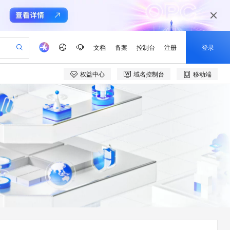
文档
备案
控制台
注册
登录
权益中心
域名控制台
移动端
验
作计划
器
AI 活动
专业服务
服务伙伴合作计划
开发者社区
加入我们
产品动态
服务平台百炼
阿里云 OPC 创新助力计划
一站式生成采购清单，支持单品或批量购买
io：打造专属 AI 语音助手
S产品伙伴计划（繁花）
峰会
CS
造的大模型服务与应用开发平台
一句话生成原生可编辑精美 PPT 文稿
AI 生产力先锋
Al MaaS 服务伙伴赋能合作
域名
博文
Careers
至高可申请百万元
Qwen3.8-Max 模型上线
开启高性价比 AI 编程新体验
弹性可伸缩的云计算服务
Qwen-Audio-3.0-Realtime 端到端实时语音角色扮演
输入一句话想法, 轻松生成专业的 PPT
先锋实践拓展 AI 生产力的边界
Token 补贴，五大权
计划
海大会
伙伴信用分合作计划
商标
问答
社会招聘
益加速 OPC 成功
eek-V4-Pro
SS
一键部署幻兽帕鲁游戏服务器
飞天发布时刻
HOT
Open Search 向量检索版支
划
备案
电子书
校园招聘
pSeek-V4-Pro
视频创作，一键激活电商全链路生产力
稳定、安全、高性价比、高性能的云存储服务
一键购买专属联机服务器，轻松开启游戏
所见，即是所愿
持视频检索 Pipeline 功能
更多支持
划
公司注册
镜像站
视频生成
语音识别与合成
专属 QwenPaw
漫剧工坊：一站式动画创作平台
AI 实训营
HOT
应用身份服务 (IDaaS)
合作伙伴培训与认证
划
上云迁移
站生成，高效打造优质广告素材
全接入的云上超级电脑
从聊天伙伴进化为能主动干活的本地数字员工
快速生产连贯的高质量长漫剧
从基础到进阶，Agent 创客手把手教你
OpenClaw 管理能力上线
e-1.1-T2V
Qwen3-TTS-Flash
lScope
我要反馈
查询合作伙伴
畅细腻的高质量视频
离线语音合成大模型，多语言方言自适应，低延迟高稳定
n Alibaba Cloud ISV 合作
代维服务
建企业门户网站
10 分钟搭建微信、支付宝小程序
MaxCompute MaxFrame 提
创新加速
ope
登录合作伙伴管理后台
我要建议
站，无忧落地极速上线
以可视化方式快速构建移动和 PC 门户网站
国内短信简单易用，安全可靠，秒级触达，全球覆盖200+国家和地区。
高效部署网站，快速应用到小程序
供自动弹性内存功能
e-1.1-I2V
Cosyvoice-V3-Flash