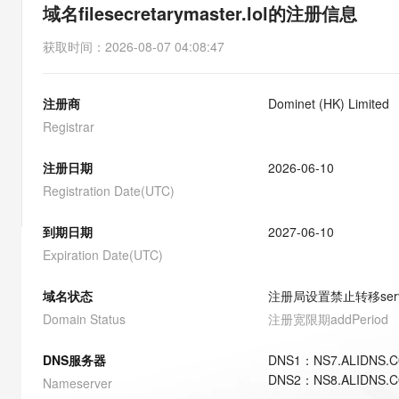
存储
天池大赛
能看、能想、能动手的多模
域名filesecretarymaster.lol的注册信息
云解析DNS
解决方案免费试用 新老
电子合同
最高领取价值200元试用
安全
网络与CDN
AI 算法大赛
Qwen3-VL-Plus
获取时间
：
2026-08-07 04:08:47
畅捷通
大数据开发治理平台 Data
AI 产品 免费试用
网络
安全
云开发大赛
Tableau 订阅
1亿+ 大模型 tokens 和 
注册商
Dominet (HK) Limited
可观测
入门学习赛
中间件
AI空中课堂在线直播课
云防火墙
140+云产品 免费试用
Registrar
大模型服务
上云与迁云
云原生的云上边界网络安全
产品新客免费试用，最长1
数据库
生态解决方案
注册日期
2026-06-10
千问AI平台-Token Plan
企业出海
大模型ACA认证体验
大数据计算
Registration Date(UTC)
助力企业全员 AI 认知与能
行业生态解决方案
政企业务
媒体服务
千问AI平台-模型体验
到期日期
2027-06-10
开发者生态解决方案
在线体验全尺寸、多种模态
Expiration Date(UTC)
企业服务与云通信
AI 开发和 AI 应用解决
Happy 系列大模型
域名与网站
域名状态
注册局设置禁止转移
ser
Domain Status
注册宽限期
addPeriod
终端用户计算
DNS服务器
DNS
1
：
NS7.ALIDNS.
Serverless
大模型解决方案
DNS
2
：
NS8.ALIDNS.
Nameserver
开发工具