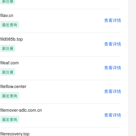
新注册
息提取
与 AI 智能体进行实时音视频通话
从文本、图片、视频中提取结构化的属性信息
构建支持视频理解的 AI 音视频实时通话应用
filav.cn
查看详情
t.diy 一步搞定创意建站
构建大模型应用的安全防护体系
最近查询
通过自然语言交互简化开发流程,全栈开发支持
通过阿里云安全产品对 AI 应用进行安全防护
fild085b.top
查看详情
新注册
fileaf.com
查看详情
新注册
fileflow.center
查看详情
最近查询
filemover-sdlc.com.cn
查看详情
最近查询
filerecovery.top