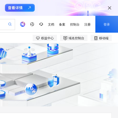
文档
备案
控制台
注册
登录
权益中心
域名控制台
移动端
验
作计划
器
AI 活动
专业服务
服务伙伴合作计划
开发者社区
加入我们
产品动态
服务平台百炼
阿里云 OPC 创新助力计划
一站式生成采购清单，支持单品或批量购买
S产品伙伴计划（繁花）
峰会
CS
造的大模型服务与应用开发平台
Qwen Audio：打造专属 AI 语音助手
一句话生成原生可编辑精美 PPT 文稿
AI 生产力先锋
Al MaaS 服务伙伴赋能合作
域名
博文
Careers
NEW
至高可申请百万元
Qwen3.8-Max 模型上线
开启高性价比 AI 编程新体验
弹性可伸缩的云计算服务
Qwen-Audio-3.0-Realtime 端到端实时语音角色扮演
输入一句话想法, 轻松生成专业的 PPT
先锋实践拓展 AI 生产力的边界
Token 补贴，五大权
计划
海大会
伙伴信用分合作计划
商标
问答
社会招聘
益加速 OPC 成功
eek-V4-Pro
SS
一键部署幻兽帕鲁游戏服务器
飞天发布时刻
HOT
Open Search 向量检索版支
划
备案
电子书
校园招聘
pSeek-V4-Pro
视频创作，一键激活电商全链路生产力
稳定、安全、高性价比、高性能的云存储服务
一键购买专属联机服务器，轻松开启游戏
所见，即是所愿
持视频检索 Pipeline 功能
更多支持
划
公司注册
镜像站
视频生成
语音识别与合成
专属 QwenPaw
漫剧工坊：一站式动画创作平台
AI 实训营
HOT
应用身份服务 (IDaaS)
合作伙伴培训与认证
划
上云迁移
站生成，高效打造优质广告素材
全接入的云上超级电脑
从聊天伙伴进化为能主动干活的本地数字员工
快速生产连贯的高质量长漫剧
从基础到进阶，Agent 创客手把手教你
OpenClaw 管理能力上线
e-1.1-T2V
Qwen3-TTS-Flash
lScope
我要反馈
查询合作伙伴
畅细腻的高质量视频
离线语音合成大模型，多语言方言自适应，低延迟高稳定
n Alibaba Cloud ISV 合作
代维服务
建企业门户网站
10 分钟搭建微信、支付宝小程序
MaxCompute MaxFrame 提
创新加速
ope
登录合作伙伴管理后台
我要建议
站，无忧落地极速上线
以可视化方式快速构建移动和 PC 门户网站
国内短信简单易用，安全可靠，秒级触达，全球覆盖200+国家和地区。
高效部署网站，快速应用到小程序
供自动弹性内存功能
e-1.1-I2V
Cosyvoice-V3-Flash