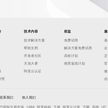
o use any
ning
data in
c processes
ored and
价
技术内容
权益
服
manently
技术解决方案
免费试用
基
cregistry.com)
帮助文档
解决方案免费试用
企
re
开发者社区
高校计划
迁
uidance.
天池大赛
推荐返现计划
官
器
阿里云认证
健
管理
信
联系我们
加入我们
巴国际交易市场
1688
阿里妈妈
飞猪
阿里云计算
万网
高德
UC