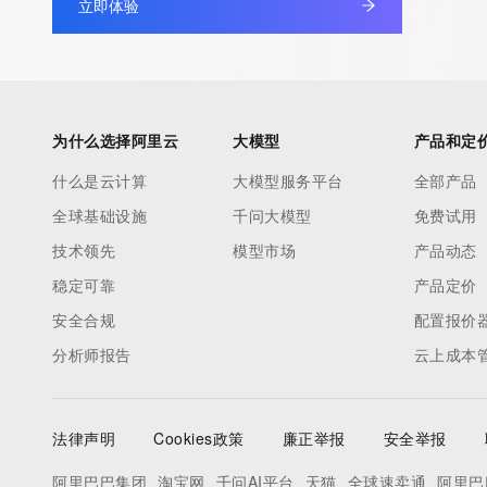
立即体验
our customers. By using this service you are agreeing (1) not t
information presented here for any purpose other than determi
ownership of domain names, (2) not to store or reproduce this 
any way, (3) not to use any high-volume, automated, electroni
to obtain data from this service. Abuse of this service is monit
为什么选择阿里云
大模型
产品和定
actions in contravention of these terms will result in being per
什么是云计算
大模型服务平台
全部产品
blacklisted. All data is (c) CentralNic Ltd (https://www.centralni
全球基础设施
千问大模型
免费试用
Access to the Whois and RDAP services is rate limited. For mo
技术领先
模型市场
产品动态
information, visit https://centralnicregistry.com/policies/whois-g
稳定可靠
产品定价
安全合规
配置报价
分析师报告
云上成本
法律声明
Cookies政策
廉正举报
安全举报
阿里巴巴集团
淘宝网
千问AI平台
天猫
全球速卖通
阿里巴