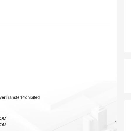
态智能体模型
旗舰 MoE 大模型，百万上下文与顶尖推理能力
图生视频，流
同享
万小智 AI 建站低至 15元/月
Qoder CN
AI 短剧/漫剧
云原生数据库 
快递物流查询
WordPress
成为服务伙
高校合作
点，立即开启云上创新
覆盖公网/内网、递归/权威、移动APP等全场景解析服务
送.CN域名，送备案服务码
基于千问大模型等，支持代码智能生成、研发智能问答
AI助力短剧
GLM-5.2
Wan2.7-T
Ubuntu
服务生态伙伴
视觉 Coding、空间感知、多模态思考等全面升级
1M上下文，专为长程任务能力而生
云工开物
企业应用
Works
Night Plan 支持 Qwen 3.8-Max
云原生大数据计算服务 MaxCompute
AI 办公
容器服务 Kub
NEW
Red Hat
30+ 款产品免费体验
Data Agent 驱动的一站式 Data+AI 开发治理平台
夜间 5 折，Qwen/Meoo/TokenPlan 客户专享
面向分析的企业级SaaS模式云数据仓库
AI智能应用
提供一站式管
科研合作
ERP
堂（旗舰版）
SUSE
智能客服
AI 应用构建
大模型原生
CRM
防护产品
2个月
自动承接线索
建站小程序
Qoder
大模型服务平台百炼-应用模版
OA 办公系统
HOT
NEW
面向真实软件
个人版上线、团队版降价；千问3.8-Max首发发尝鲜
丰富多元化的应用模版和解决方案
力提升
财税管理
模板建站
万有无界
大模型服务平台百炼-智能体
400电话
定制建站
的模型效果
灵活可视化地构建企业级 Agent
方案
广告营销
模板小程序
秒悟
人工智能平台 PAI
verTransferProhibited
定制小程序
云端极速 AI 
新一代 AI 视频生成模型，深度适配广告营销等场景
AI Native 的算法工程平台，一站式完成建模、训练、推理服务部署
APP 开发
COM
建站系统
COM