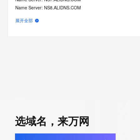
Name Server: NS8.ALIDNS.COM
DNSSEC: unsigned
展开全部
Registrar Abuse Contact Email: DomainAbuse@service.aliyun
Registrar Abuse Contact Phone: +86.95187
URL of the ICANN Whois Inaccuracy Complaint Form: https://ww
>>> Last update of WHOIS database: 2026-06-12T06:31:44.0
For more information on Whois status codes, please visit https:
>>> IMPORTANT INFORMATION ABOUT THE DEPLOYMENT OF 
https://www.centralnicregistry.com/support/information/rdap <<
The registration data available in this service is limited. Additio
data may be available at https://lookup.icann.org
选域名，来万网
The Whois and RDAP services are provided by CentralNic, and
information pertaining to Internet domain names registered by 