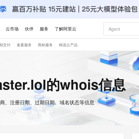
云市场
伙伴
服务
了解阿里云
制交付
备案服务
商标服务
精选云产品
AI 特惠
数据与 API
成为产品伙伴
企业增值服务
最佳实践
价格计算器
AI 场景体
基础软件
产品伙伴合
阿里云认证
市场活动
配置报价
大模型
自助选配和估算价格
新方式
睿译宝，AI翻译排版一步到位
智启 AI 普惠权益
产品生态集成认证中心
企业支持计划
云上春晚
域名与网站
千问官方 MaaS 平台，为开发者和 Agent 而生，新用户赠送 1 亿 + tokens 额度
AI Coding
阿里云Maa
2026 阿里云
云服务器 E
为企业打
数据集
Windows
大模型认证
模型
NEW
交付可用成果
值低价云产品抢先购
上传文档即自动完成翻译和格式还原
至高享 1亿+免费 tokens，加速 Al 应用落地
提供智能易用的域名与建站服务
智能编程，一键
安全可靠、
aster.lol的whois信息
产品生态伙伴
专家技术服务
云上奥运之旅
弹性计算合作
阿里云中企出
手机三要素
宝塔 Linux
全部认证
价格优势
有专属领域专家
GLM-5.2：长任务时代开源旗舰模型
阿里云 OPC 创新助力计划
千问大模型
即刻拥有 DeepS
AI 电商营销
对象存储 O
大模型
产品生态伙伴工作台
企业增值服务台
云栖战略参考
云存储合作计
云栖大会
身份实名认证
CentOS
训练营
推动算力普惠，释放技术红利
最高返9万
多领域专家智能体,一键组建 AI 虚拟交付团队
快速构建应用程序和网站，即刻迈出上云第一步
至高百万元 Token 补贴，加速一人公司成长
多元化、高性能、安全可靠的大模型服务
真正可用的 1M 上下文,一次完成代码全链路开发
轻松解锁专属 Dee
从图文生成到
云上的中国
数据库合作计
活动全景
短信
Docker
图片和
商、注册日期、过期日期、域名状态等信息
站式影视创作平台
Hermes Agent，打造自进化智能体
Token Plan 模型订阅计划
数字证书管理服务（原SSL证书）
5 分钟轻松部署
AI 广告创作
无影云电脑
企业成长
NEW
信息公告
看见新力量
云网络合作计
OCR 文字识别
JAVA
证享300元代金券
可视化编排打通从文字构思到成片全链路闭环
全托管，含MySQL、PostgreSQL、SQL Server、MariaDB多引擎
自主进化，持久记忆，越用越聪明
Qwen3.8-Max 首发尝鲜，限时加量 10 倍，夜间低至2折
实现全站HTTPS，呈现可信的WEB访问
图文、视频一
随时随地安
Kimi-K3
HappyHors
NEW
魔搭 Mode
loud
服务实践
官网公告
Kimi 最新旗舰模型，长程编程与推理利器
让文字生成流
金融模力时刻
Salesforce O
版
发票查验
全能环境
Claude Code + GStack 打造工程团队
千问办公，限时限量积分加倍
Qoder
低代码高效构
AI 建站
短信服务
型
NEW
作计划
计划
创新中心
魔搭 ModelSc
健康状态
理服务
让AI从“聊天伙伴”进化为能干活的“数字员工”
安装技能 GStack，拥有专属 AI 工程团队
你的AI工作搭子，覆盖日常办公高频场景
面向真实软件的智能体编程平台
0 代码专业建
客户案例
天气预报查询
操作系统
Deepseek-v4-pro
HappyHors
态合作计划