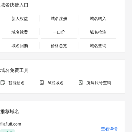
安全
畅自然，细节丰富
高表现力语音合成大模型，语音克隆听感自然
我要投诉
PolarDB
域名快捷入口
上云场景组合购
Milvus 弹性伸缩功能新增节
伴
漫剧创作，剧本、分镜、视频高效生成
100%兼容MySQL、PostgreSQL，兼容Oracle，支持集中和分布式
覆盖90%+业务场景，专享组合折扣价
点支持范围
2V
VPN
Fun-ASR
新人权益
域名注册
域名转入
文戏情感细腻自然，动作戏激烈拳拳到肉，实现更强表演能力
支持中英文自由切换，具备更强的噪声鲁棒性
ernetes 版 ACK
云聚AI 严选权益
AI 原生数据库服务发布
SSL 证书
，一键激活高效办公新体验
理容器应用的 K8s 服务
精选AI产品，从模型到应用全链提效
Agent 数据网关
域名续费
一口价
域名抢注
堡垒机
AI 用量加速计划
云原生数据库 PolarDB
应用
域名回购
价格总览
防火墙
域名查询
、识别商机，让客服更高效、服务更出色。
新老同享，达量后返
Agentic Database 发布
千问办公
主机安全
NEW
的智能体编程平台
一站式AI生产力平台
域名免费工具
AI 应用及服务市场
伶鹊
企业级人与Agent协作平台，接入和调度多个数字员工
智能客服平台，对话机器人、对话分析、智能外呼
智能起名
AI找域名
所属账号查询
AI 应用
大模型服务平台百炼 - 全妙
大模型
应用创作平台
多模态内容创作工具，已接入 DeepSeek
自然语言处理
推荐域名
数据标注
filafluff.com
机器学习
查看详情