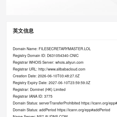
快速部署 Dify，高效搭建 
迁移与运维管理
10 分钟在聊天系统中增加
专有云
英文信息
Domain Name: FILESECRETARYMASTER.LOL
Registry Domain ID: D631054340-CNIC
Registrar WHOIS Server: whois.aliyun.com
Registrar URL: http://www.alibabacloud.com
Creation Date: 2026-06-10T03:48:27.0Z
Registry Expiry Date: 2027-06-10T23:59:59.0Z
Registrar: Dominet (HK) Limited
Registrar IANA ID: 3775
Domain Status: serverTransferProhibited https://icann.org/epp
Domain Status: addPeriod https://icann.org/epp#addPeriod
Name Server: NS7.ALIDNS.COM