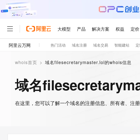
大模型
产品
解决方案
权益
定价
阿里云万网
热门活动
域名注册
域名交易
智能建站
定
大模型
产品
解决方案
权益
定价
云市场
伙伴
服务
了解阿里云
精选产品
精选解决方案
普惠上云
产品定价
精选商城
成为销售伙伴
售前咨询
为什么选择阿里云
千问AI平台
whois首页
>
域名filesecretarymaster.lol的whois信息
了解云产品的定价详情
大模型服务平台百炼
千问办公，解锁你的工作
普惠上云 官方力荐
分销伙伴
在线服务
网站建设
什么是云计算
大
大模型服务与应用平台
企业级Agent产品，直接
云服务器38元/年起，超
域名filesecretarym
咨询伙伴
多端小程序
技术领先
云上成本管理
售后服务
轻量应用服务器
Agency Agents：拥
官方推荐返现计划
大模型
精选产品
精选解决方案
Salesforce 国际版订阅
稳定可靠
管理和优化成本
推荐新用户得奖励，单订单
销售伙伴合作计划
自助服务
友盟天域
安全合规
人工智能与机器学习
AI
文本生成
在这里，您可以了解一个域名的注册信息、所有者、注册
云数据库 RDS
HappyHorse 打造一
云工开物
无影生态合作计划
在线服务
观测云
分析师报告
高校专属算力普惠，学生认
计算
互联网应用开发
Qwen3.8-Max
HOT
Salesforce On Alibaba C
工单服务
智能体时代全能旗舰模型
Tuya 物联网平台阿里云
研究报告与白皮书
人工智能平台 PAI
快速拥有专属 OpenClaw
大模
Consulting Partner 合
大数据
容器
免费试用
短信专区
一站式AI开发、训练和推
蓝凌 OA
Qwen3.7-Plus
AI 大模型销售与服务生
现代化应用