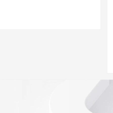
.com
w.icann.org/wicf/
Z <<<
//icann.org/epp
RDAP: please visit
<
nal
 contain
our