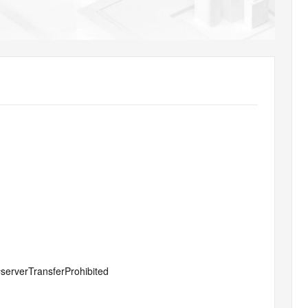
AI 应用
10分钟微调：让0.6B模型媲美235B模
多模态数据信
型
依托云原生高可用架构,实现Dify私有化部署
用1%尺寸在特定领域达到大模型90%以上效果
一个 AI 助手
超强辅助，Bol
即刻拥有 DeepSeek-R1 满血版
在企业官网、通讯软件中为客户提供 AI 客服
多种方案随心选，轻松解锁专属 DeepSeek
#serverTransferProhibited