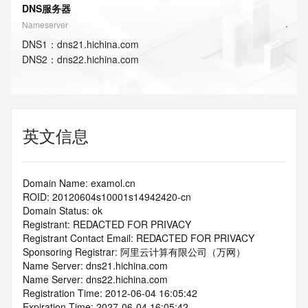
DNS服务器
Nameserver
DNS
1
：
dns21.hichina.com
DNS
2
：
dns22.hichina.com
英文信息
Domain Name: examol.cn
ROID: 20120604s10001s14942420-cn
Domain Status: ok
Registrant: REDACTED FOR PRIVACY
Registrant Contact Email: REDACTED FOR PRIVACY
Sponsoring Registrar: 阿里云计算有限公司（万网）
Name Server: dns21.hichina.com
Name Server: dns22.hichina.com
Registration Time: 2012-06-04 16:05:42
Expiration Time: 2027-06-04 16:05:42