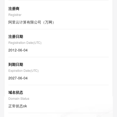
注册商
Registrar
阿里云计算有限公司（万网）
注册日期
Registration Date(UTC)
2012-06-04
到期日期
Expiration Date(UTC)
2027-06-04
域名状态
Domain Status
正常状态
ok