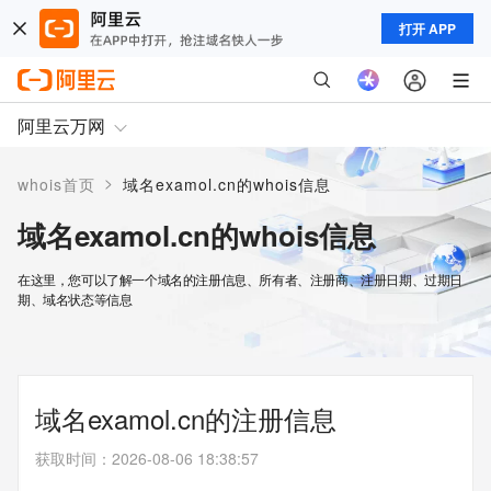
打开 APP
阿里云万网
>
whois首页
域名examol.cn的whois信息
域名examol.cn的whois信息
在这里，您可以了解一个域名的注册信息、所有者、注册商、注册日期、过期日
期、域名状态等信息
域名examol.cn的注册信息
获取时间
：
2026-08-06 18:38:57