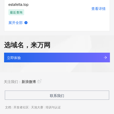
estafetta.top
查看详情
最近查询
展开全部
estarchina.com
查看详情
最近查询
选域名，来万网
estate.中国
查看详情
最近查询
立即体验
estatelab.cn
查看详情
最近查询
关注我们：
新浪微博
estateselection.com
联系我们
查看详情
新注册
文档
|
开发者社区
|
天池大赛
|
培训与认证