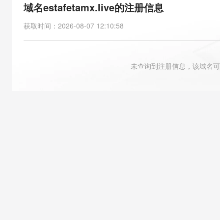
存储
天池大赛
能看、能想、能动手的多模
域名estafetamx.live的注册信息
云解析DNS
解决方案免费试用 新老
电子合同
最高领取价值200元试用
安全
网络与CDN
AI 算法大赛
Qwen3-VL-Plus
获取时间
：
2026-08-07 12:10:58
畅捷通
大数据开发治理平台 Data
AI 产品 免费试用
网络
安全
云开发大赛
Tableau 订阅
1亿+ 大模型 tokens 和 
可观测
入门学习赛
中间件
AI空中课堂在线直播课
未查询到注册信息，该域名可
云防火墙
140+云产品 免费试用
大模型服务
上云与迁云
云原生的云上边界网络安全
产品新客免费试用，最长1
数据库
生态解决方案
千问AI平台-Token Plan
企业出海
大模型ACA认证体验
大数据计算
助力企业全员 AI 认知与能
行业生态解决方案
政企业务
媒体服务
千问AI平台-模型体验
开发者生态解决方案
在线体验全尺寸、多种模态
企业服务与云通信
AI 开发和 AI 应用解决
Happy 系列大模型
域名与网站
终端用户计算
Serverless
大模型解决方案
开发工具