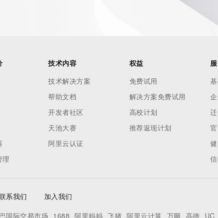
价
技术内容
权益
服
技术解决方案
免费试用
基
帮助文档
解决方案免费试用
企
开发者社区
高校计划
迁
天池大赛
推荐返现计划
官
器
阿里云认证
健
管理
信
联系我们
加入我们
巴国际交易市场
1688
阿里妈妈
飞猪
阿里云计算
万网
高德
UC