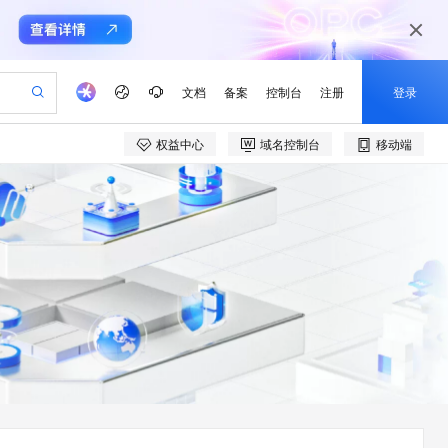
文档
备案
控制台
注册
登录
权益中心
域名控制台
移动端
验
作计划
器
AI 活动
专业服务
服务伙伴合作计划
开发者社区
加入我们
产品动态
服务平台百炼
阿里云 OPC 创新助力计划
一站式生成采购清单，支持单品或批量购买
io：打造专属 AI 语音助手
S产品伙伴计划（繁花）
峰会
CS
造的大模型服务与应用开发平台
一句话生成原生可编辑精美 PPT 文稿
AI 生产力先锋
Al MaaS 服务伙伴赋能合作
域名
博文
Careers
至高可申请百万元
Qwen3.8-Max 模型上线
开启高性价比 AI 编程新体验
弹性可伸缩的云计算服务
Qwen-Audio-3.0-Realtime 端到端实时语音角色扮演
输入一句话想法, 轻松生成专业的 PPT
先锋实践拓展 AI 生产力的边界
Token 补贴，五大权
计划
海大会
伙伴信用分合作计划
商标
问答
社会招聘
益加速 OPC 成功
eek-V4-Pro
SS
一键部署幻兽帕鲁游戏服务器
飞天发布时刻
HOT
Open Search 向量检索版支
划
备案
电子书
校园招聘
pSeek-V4-Pro
视频创作，一键激活电商全链路生产力
稳定、安全、高性价比、高性能的云存储服务
一键购买专属联机服务器，轻松开启游戏
所见，即是所愿
持视频检索 Pipeline 功能
更多支持
划
公司注册
镜像站
视频生成
语音识别与合成
专属 QwenPaw
漫剧工坊：一站式动画创作平台
AI 实训营
HOT
应用身份服务 (IDaaS)
合作伙伴培训与认证
划
上云迁移
站生成，高效打造优质广告素材
全接入的云上超级电脑
从聊天伙伴进化为能主动干活的本地数字员工
快速生产连贯的高质量长漫剧
从基础到进阶，Agent 创客手把手教你
OpenClaw 管理能力上线
e-1.1-T2V
Qwen3-TTS-Flash
lScope
我要反馈
查询合作伙伴
畅细腻的高质量视频
离线语音合成大模型，多语言方言自适应，低延迟高稳定
n Alibaba Cloud ISV 合作
代维服务
建企业门户网站
10 分钟搭建微信、支付宝小程序
MaxCompute MaxFrame 提
创新加速
ope
登录合作伙伴管理后台
我要建议
站，无忧落地极速上线
以可视化方式快速构建移动和 PC 门户网站
国内短信简单易用，安全可靠，秒级触达，全球覆盖200+国家和地区。
高效部署网站，快速应用到小程序
供自动弹性内存功能
e-1.1-I2V
Cosyvoice-V3-Flash