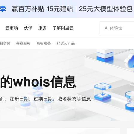
云市场
伙伴
服务
了解阿里云
制交付
备案服务
商标服务
精选云产品
AI 特惠
数据与 API
成为产品伙伴
企业增值服务
最佳实践
价格计算器
AI 场景体
基础软件
产品伙伴合
阿里云认证
市场活动
配置报价
大模型
自助选配和估算价格
新方式
睿译宝，AI翻译排版一步到位
智启 AI 普惠权益
产品生态集成认证中心
企业支持计划
云上春晚
域名与网站
千问官方 MaaS 平台，为开发者和 Agent 而生，新用户赠送 1 亿 + tokens 额度
Qwen Aud
AI Coding
阿里云Maa
2026 阿里云
云服务器 E
为企业打
数据集
Windows
大模型认证
模型
NEW
NEW
交付可用成果
值低价云产品抢先购
上传文档即自动完成翻译和格式还原
至高享 1亿+免费 tokens，加速 Al 应用落地
提供智能易用的域名与建站服务
智能编程，一键
安全可靠、
ve的whois信息
产品生态伙伴
专家技术服务
云上奥运之旅
弹性计算合作
阿里云中企出
手机三要素
宝塔 Linux
全部认证
价格优势
有专属领域专家
GLM-5.2：长任务时代开源旗舰模型
阿里云 OPC 创新助力计划
千问大模型
即刻拥有 DeepS
AI 电商营销
对象存储 O
大模型
产品生态伙伴工作台
企业增值服务台
云栖战略参考
云存储合作计
云栖大会
身份实名认证
CentOS
训练营
推动算力普惠，释放技术红利
最高返9万
多领域专家智能体,一键组建 AI 虚拟交付团队
快速构建应用程序和网站，即刻迈出上云第一步
至高百万元 Token 补贴，加速一人公司成长
多元化、高性能、安全可靠的大模型服务
真正可用的 1M 上下文,一次完成代码全链路开发
轻松解锁专属 Dee
从图文生成到
云上的中国
数据库合作计
活动全景
短信
Docker
图片和
商、注册日期、过期日期、域名状态等信息
站式影视创作平台
Hermes Agent，打造自进化智能体
Token Plan 模型订阅计划
数字证书管理服务（原SSL证书）
5 分钟轻松部署
AI 广告创作
无影云电脑
企业成长
NEW
信息公告
看见新力量
云网络合作计
OCR 文字识别
JAVA
证享300元代金券
可视化编排打通从文字构思到成片全链路闭环
全托管，含MySQL、PostgreSQL、SQL Server、MariaDB多引擎
自主进化，持久记忆，越用越聪明
Qwen3.8-Max 首发尝鲜，限时加量 10 倍，夜间低至2折
实现全站HTTPS，呈现可信的WEB访问
图文、视频一
随时随地安
Kimi-K3
HappyHors
NEW
魔搭 Mode
loud
服务实践
官网公告
Kimi 最新旗舰模型，长程编程与推理利器
让文字生成流
金融模力时刻
Salesforce O
版
发票查验
全能环境
Claude Code + GStack 打造工程团队
千问办公，限时限量积分加倍
Qoder
低代码高效构
AI 建站
短信服务
型
NEW
作计划
计划
创新中心
魔搭 ModelSc
健康状态
理服务
让AI从“聊天伙伴”进化为能干活的“数字员工”
安装技能 GStack，拥有专属 AI 工程团队
你的AI工作搭子，覆盖日常办公高频场景
面向真实软件的智能体编程平台
0 代码专业建
客户案例
天气预报查询
操作系统
Deepseek-v4-pro
HappyHors
态合作计划