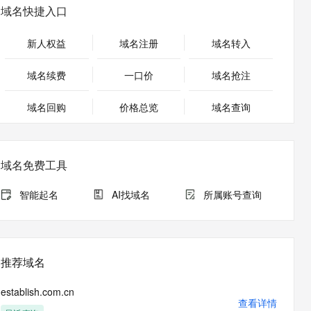
安全
畅自然，细节丰富
高表现力语音合成大模型，语音克隆听感自然
我要投诉
PolarDB
域名快捷入口
上云场景组合购
Milvus 弹性伸缩功能新增节
伴
漫剧创作，剧本、分镜、视频高效生成
100%兼容MySQL、PostgreSQL，兼容Oracle，支持集中和分布式
覆盖90%+业务场景，专享组合折扣价
点支持范围
2V
VPN
Fun-ASR
新人权益
域名注册
域名转入
文戏情感细腻自然，动作戏激烈拳拳到肉，实现更强表演能力
支持中英文自由切换，具备更强的噪声鲁棒性
ernetes 版 ACK
云聚AI 严选权益
AI 原生数据库服务发布
SSL 证书
，一键激活高效办公新体验
理容器应用的 K8s 服务
精选AI产品，从模型到应用全链提效
Agent 数据网关
域名续费
一口价
域名抢注
堡垒机
AI 用量加速计划
云原生数据库 PolarDB
应用
域名回购
价格总览
防火墙
域名查询
、识别商机，让客服更高效、服务更出色。
新老同享，达量后返
Agentic Database 发布
千问办公
主机安全
NEW
的智能体编程平台
一站式AI生产力平台
域名免费工具
AI 应用及服务市场
伶鹊
企业级人与Agent协作平台，接入和调度多个数字员工
智能客服平台，对话机器人、对话分析、智能外呼
智能起名
AI找域名
所属账号查询
AI 应用
大模型服务平台百炼 - 全妙
大模型
应用创作平台
多模态内容创作工具，已接入 DeepSeek
自然语言处理
推荐域名
数据标注
establish.com.cn
机器学习
查看详情