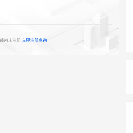
态智能体模型
旗舰 MoE 大模型，百万上下文与顶尖推理能力
图生视频，流
同享
万小智 AI 建站低至 15元/月
Qoder CN
AI 短剧/漫剧
云原生数据库 
快递物流查询
WordPress
成为服务伙
高校合作
点，立即开启云上创新
覆盖公网/内网、递归/权威、移动APP等全场景解析服务
送.CN域名，送备案服务码
基于千问大模型等，支持代码智能生成、研发智能问答
AI助力短剧
GLM-5.2
Wan2.7-T
Ubuntu
服务生态伙伴
视觉 Coding、空间感知、多模态思考等全面升级
1M上下文，专为长程任务能力而生
云工开物
企业应用
Works
Night Plan 支持 Qwen 3.8-Max
云原生大数据计算服务 MaxCompute
AI 办公
容器服务 Kub
NEW
Red Hat
30+ 款产品免费体验
Data Agent 驱动的一站式 Data+AI 开发治理平台
夜间 5 折，Qwen/Meoo/TokenPlan 客户专享
面向分析的企业级SaaS模式云数据仓库
AI智能应用
提供一站式管
科研合作
ERP
堂（旗舰版）
SUSE
能尚未注册
立即注册查询
智能客服
AI 应用构建
大模型原生
CRM
防护产品
2个月
自动承接线索
建站小程序
Qoder
大模型服务平台百炼-应用模版
OA 办公系统
HOT
NEW
面向真实软件
个人版上线、团队版降价；千问3.8-Max首发发尝鲜
丰富多元化的应用模版和解决方案
力提升
财税管理
模板建站
万有无界
大模型服务平台百炼-智能体
400电话
定制建站
的模型效果
灵活可视化地构建企业级 Agent
方案
广告营销
模板小程序
秒悟
人工智能平台 PAI
定制小程序
云端极速 AI 
新一代 AI 视频生成模型，深度适配广告营销等场景
AI Native 的算法工程平台，一站式完成建模、训练、推理服务部署
APP 开发
建站系统