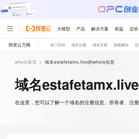
大模型
产品
解决方案
权益
定价
阿里云万网
热门活动
域名注册
域名交易
智能建站
定
大模型
产品
解决方案
权益
定价
云市场
伙伴
服务
了解阿里云
精选产品
精选解决方案
普惠上云
产品定价
精选商城
成为销售伙伴
售前咨询
为什么选择阿里云
千问AI平台
whois首页
>
域名estafetamx.live的whois信息
了解云产品的定价详情
大模型服务平台百炼
千问办公，解锁你的工作
普惠上云 官方力荐
分销伙伴
在线服务
网站建设
什么是云计算
大
大模型服务与应用平台
企业级Agent产品，直接
云服务器38元/年起，超
域名estafetamx.li
咨询伙伴
多端小程序
技术领先
云上成本管理
售后服务
轻量应用服务器
Agency Agents：拥
官方推荐返现计划
大模型
精选产品
精选解决方案
Salesforce 国际版订阅
稳定可靠
管理和优化成本
推荐新用户得奖励，单订单
销售伙伴合作计划
自助服务
友盟天域
安全合规
人工智能与机器学习
AI
文本生成
在这里，您可以了解一个域名的注册信息、所有者、注册
云数据库 RDS
HappyHorse 打造一
云工开物
无影生态合作计划
在线服务
观测云
分析师报告
高校专属算力普惠，学生认
计算
互联网应用开发
Qwen3.8-Max
HOT
Salesforce On Alibaba C
工单服务
智能体时代全能旗舰模型
Tuya 物联网平台阿里云
研究报告与白皮书
人工智能平台 PAI
快速拥有专属 OpenClaw
大模
Consulting Partner 合
大数据
容器
免费试用
短信专区
一站式AI开发、训练和推
蓝凌 OA
Qwen3.7-Plus
AI 大模型销售与服务生
现代化应用