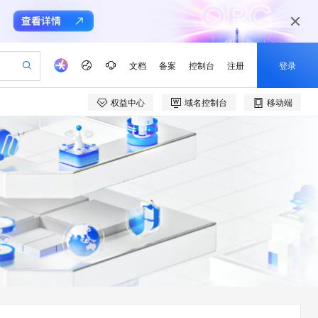
文档
备案
控制台
注册
登录
权益中心
域名控制台
移动端
验
作计划
器
AI 活动
专业服务
服务伙伴合作计划
开发者社区
加入我们
产品动态
服务平台百炼
阿里云 OPC 创新助力计划
一站式生成采购清单，支持单品或批量购买
io：打造专属 AI 语音助手
S产品伙伴计划（繁花）
峰会
CS
造的大模型服务与应用开发平台
一句话生成原生可编辑精美 PPT 文稿
AI 生产力先锋
Al MaaS 服务伙伴赋能合作
域名
博文
Careers
至高可申请百万元
Qwen3.8-Max 模型上线
开启高性价比 AI 编程新体验
弹性可伸缩的云计算服务
Qwen-Audio-3.0-Realtime 端到端实时语音角色扮演
输入一句话想法, 轻松生成专业的 PPT
先锋实践拓展 AI 生产力的边界
Token 补贴，五大权
计划
海大会
伙伴信用分合作计划
商标
问答
社会招聘
益加速 OPC 成功
eek-V4-Pro
SS
一键部署幻兽帕鲁游戏服务器
飞天发布时刻
HOT
Open Search 向量检索版支
划
备案
电子书
校园招聘
pSeek-V4-Pro
视频创作，一键激活电商全链路生产力
稳定、安全、高性价比、高性能的云存储服务
一键购买专属联机服务器，轻松开启游戏
所见，即是所愿
持视频检索 Pipeline 功能
更多支持
划
公司注册
镜像站
视频生成
语音识别与合成
专属 QwenPaw
漫剧工坊：一站式动画创作平台
AI 实训营
HOT
应用身份服务 (IDaaS)
合作伙伴培训与认证
划
上云迁移
站生成，高效打造优质广告素材
全接入的云上超级电脑
从聊天伙伴进化为能主动干活的本地数字员工
快速生产连贯的高质量长漫剧
从基础到进阶，Agent 创客手把手教你
OpenClaw 管理能力上线
e-1.1-T2V
Qwen3-TTS-Flash
lScope
我要反馈
查询合作伙伴
畅细腻的高质量视频
离线语音合成大模型，多语言方言自适应，低延迟高稳定
n Alibaba Cloud ISV 合作
代维服务
建企业门户网站
10 分钟搭建微信、支付宝小程序
MaxCompute MaxFrame 提
创新加速
ope
登录合作伙伴管理后台
我要建议
站，无忧落地极速上线
以可视化方式快速构建移动和 PC 门户网站
国内短信简单易用，安全可靠，秒级触达，全球覆盖200+国家和地区。
高效部署网站，快速应用到小程序
供自动弹性内存功能
e-1.1-I2V
Cosyvoice-V3-Flash