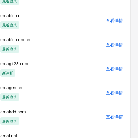
最近查询
息提取
与 AI 智能体进行实时音视频通话
从文本、图片、视频中提取结构化的属性信息
构建支持视频理解的 AI 音视频实时通话应用
emabio.cn
查看详情
t.diy 一步搞定创意建站
构建大模型应用的安全防护体系
最近查询
通过自然语言交互简化开发流程,全栈开发支持
通过阿里云安全产品对 AI 应用进行安全防护
emabio.com.cn
查看详情
最近查询
emag123.com
查看详情
新注册
emagen.cn
查看详情
最近查询
emahdd.com
查看详情
最近查询
emai.net