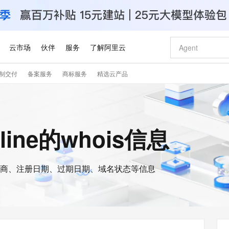
云市场
伙伴
服务
了解阿里云
制交付
备案服务
商标服务
精选云产品
AI 特惠
数据与 API
成为产品伙伴
企业增值服务
最佳实践
价格计算器
AI 场景体
基础软件
产品伙伴合
阿里云认证
市场活动
配置报价
大模型
自助选配和估算价格
新方式
睿译宝，AI翻译排版一步到位
智启 AI 普惠权益
产品生态集成认证中心
企业支持计划
云上春晚
域名与网站
千问官方 MaaS 平台，为开发者和 Agent 而生，新用户赠送 1 亿 + tokens 额度
Qwen Aud
AI Coding
阿里云Maa
2026 阿里云
云服务器 E
为企业打
数据集
Windows
大模型认证
模型
NEW
NEW
交付可用成果
值低价云产品抢先购
上传文档即自动完成翻译和格式还原
至高享 1亿+免费 tokens，加速 Al 应用落地
提供智能易用的域名与建站服务
智能编程，一键
安全可靠、
nline的whois信息
产品生态伙伴
专家技术服务
云上奥运之旅
弹性计算合作
阿里云中企出
手机三要素
宝塔 Linux
全部认证
价格优势
有专属领域专家
GLM-5.2：长任务时代开源旗舰模型
阿里云 OPC 创新助力计划
千问大模型
即刻拥有 DeepS
AI 电商营销
对象存储 O
大模型
产品生态伙伴工作台
企业增值服务台
云栖战略参考
云存储合作计
云栖大会
身份实名认证
CentOS
训练营
推动算力普惠，释放技术红利
最高返9万
多领域专家智能体,一键组建 AI 虚拟交付团队
快速构建应用程序和网站，即刻迈出上云第一步
至高百万元 Token 补贴，加速一人公司成长
多元化、高性能、安全可靠的大模型服务
真正可用的 1M 上下文,一次完成代码全链路开发
轻松解锁专属 Dee
从图文生成到
云上的中国
数据库合作计
活动全景
短信
Docker
图片和
商、注册日期、过期日期、域名状态等信息
站式影视创作平台
Hermes Agent，打造自进化智能体
Token Plan 模型订阅计划
数字证书管理服务（原SSL证书）
5 分钟轻松部署
AI 广告创作
无影云电脑
企业成长
NEW
信息公告
看见新力量
云网络合作计
OCR 文字识别
JAVA
证享300元代金券
可视化编排打通从文字构思到成片全链路闭环
全托管，含MySQL、PostgreSQL、SQL Server、MariaDB多引擎
自主进化，持久记忆，越用越聪明
Qwen3.8-Max 首发尝鲜，限时加量 10 倍，夜间低至2折
实现全站HTTPS，呈现可信的WEB访问
图文、视频一
随时随地安
Kimi-K3
HappyHors
NEW
魔搭 Mode
loud
服务实践
官网公告
Kimi 最新旗舰模型，长程编程与推理利器
让文字生成流
金融模力时刻
Salesforce O
版
发票查验
全能环境
Claude Code + GStack 打造工程团队
千问办公，限时限量积分加倍
Qoder
低代码高效构
AI 建站
短信服务
型
NEW
作计划
计划
创新中心
魔搭 ModelSc
健康状态
理服务
让AI从“聊天伙伴”进化为能干活的“数字员工”
安装技能 GStack，拥有专属 AI 工程团队
你的AI工作搭子，覆盖日常办公高频场景
面向真实软件的智能体编程平台
0 代码专业建
客户案例
天气预报查询
操作系统
Deepseek-v4-pro
HappyHors
态合作计划