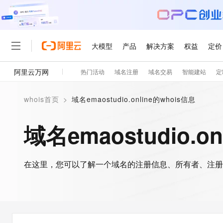
大模型
产品
解决方案
权益
定价
阿里云万网
热门活动
域名注册
域名交易
智能建站
定
大模型
产品
解决方案
权益
定价
云市场
伙伴
服务
了解阿里云
精选产品
精选解决方案
普惠上云
产品定价
精选商城
成为销售伙伴
售前咨询
为什么选择阿里云
千问AI平台
whois首页
>
域名emaostudio.online的whois信息
了解云产品的定价详情
大模型服务平台百炼
千问办公，解锁你的工作
普惠上云 官方力荐
分销伙伴
在线服务
网站建设
什么是云计算
大
大模型服务与应用平台
企业级Agent产品，直接
云服务器38元/年起，超
域名emaostudio.o
咨询伙伴
多端小程序
技术领先
云上成本管理
售后服务
轻量应用服务器
Agency Agents：拥
官方推荐返现计划
大模型
精选产品
精选解决方案
Salesforce 国际版订阅
稳定可靠
管理和优化成本
推荐新用户得奖励，单订单
销售伙伴合作计划
自助服务
友盟天域
安全合规
人工智能与机器学习
AI
文本生成
在这里，您可以了解一个域名的注册信息、所有者、注册
云数据库 RDS
HappyHorse 打造一
云工开物
无影生态合作计划
在线服务
观测云
分析师报告
高校专属算力普惠，学生认
计算
互联网应用开发
Qwen3.8-Max
HOT
Salesforce On Alibaba C
工单服务
智能体时代全能旗舰模型
Tuya 物联网平台阿里云
研究报告与白皮书
人工智能平台 PAI
快速拥有专属 OpenClaw
大模
Consulting Partner 合
大数据
容器
免费试用
短信专区
一站式AI开发、训练和推
蓝凌 OA
Qwen3.7-Plus
AI 大模型销售与服务生
现代化应用