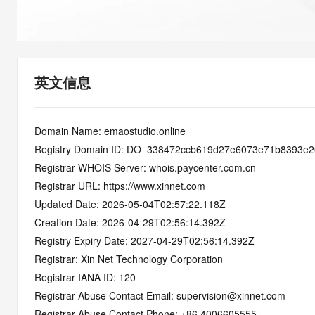
快速部署 Dify，高效搭建 
迁移与运维管理
10 分钟在聊天系统中增加
专有云
英文信息
Domain Name: emaostudio.online
Registry Domain ID: DO_338472ccb619d27e6073e71b8393e
Registrar WHOIS Server: whois.paycenter.com.cn
Registrar URL: https://www.xinnet.com
Updated Date: 2026-05-04T02:57:22.118Z
Creation Date: 2026-04-29T02:56:14.392Z
Registry Expiry Date: 2027-04-29T02:56:14.392Z
Registrar: Xin Net Technology Corporation
Registrar IANA ID: 120
Registrar Abuse Contact Email: supervision@xinnet.com
Registrar Abuse Contact Phone: +86.4006605555