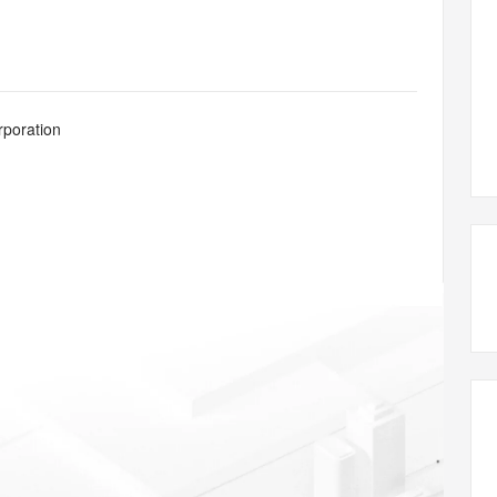
态智能体模型
旗舰 MoE 大模型，百万上下文与顶尖推理能力
图生视频，流
同享
万小智 AI 建站低至 15元/月
Qoder CN
AI 短剧/漫剧
云原生数据库 
快递物流查询
WordPress
成为服务伙
高校合作
点，立即开启云上创新
覆盖公网/内网、递归/权威、移动APP等全场景解析服务
送.CN域名，送备案服务码
基于千问大模型等，支持代码智能生成、研发智能问答
AI助力短剧
GLM-5.2
Wan2.7-T
Ubuntu
服务生态伙伴
视觉 Coding、空间感知、多模态思考等全面升级
1M上下文，专为长程任务能力而生
云工开物
企业应用
Works
Night Plan 支持 Qwen 3.8-Max
云原生大数据计算服务 MaxCompute
AI 办公
容器服务 Kub
NEW
Red Hat
30+ 款产品免费体验
Data Agent 驱动的一站式 Data+AI 开发治理平台
夜间 5 折，Qwen/Meoo/TokenPlan 客户专享
面向分析的企业级SaaS模式云数据仓库
AI智能应用
提供一站式管
科研合作
rporation
ERP
堂（旗舰版）
SUSE
智能客服
AI 应用构建
大模型原生
CRM
防护产品
2个月
自动承接线索
建站小程序
Qoder
大模型服务平台百炼-应用模版
OA 办公系统
HOT
NEW
面向真实软件
个人版上线、团队版降价；千问3.8-Max首发发尝鲜
丰富多元化的应用模版和解决方案
力提升
财税管理
模板建站
万有无界
大模型服务平台百炼-智能体
400电话
定制建站
的模型效果
灵活可视化地构建企业级 Agent
方案
广告营销
模板小程序
秒悟
人工智能平台 PAI
定制小程序
云端极速 AI 
新一代 AI 视频生成模型，深度适配广告营销等场景
AI Native 的算法工程平台，一站式完成建模、训练、推理服务部署
APP 开发
建站系统