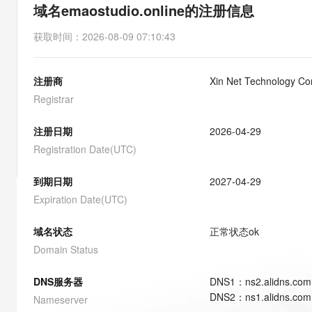
存储
天池大赛
能看、能想、能动手的多模
域名emaostudio.online的注册信息
云解析DNS
解决方案免费试用 新老
电子合同
最高领取价值200元试用
安全
网络与CDN
AI 算法大赛
Qwen3-VL-Plus
获取时间
：
2026-08-09 07:10:43
畅捷通
大数据开发治理平台 Data
AI 产品 免费试用
网络
安全
云开发大赛
Tableau 订阅
1亿+ 大模型 tokens 和 
注册商
Xin Net Technology Co
可观测
入门学习赛
中间件
AI空中课堂在线直播课
云防火墙
140+云产品 免费试用
Registrar
大模型服务
上云与迁云
云原生的云上边界网络安全
产品新客免费试用，最长1
数据库
生态解决方案
注册日期
2026-04-29
千问AI平台-Token Plan
企业出海
大模型ACA认证体验
大数据计算
Registration Date(UTC)
助力企业全员 AI 认知与能
行业生态解决方案
政企业务
媒体服务
千问AI平台-模型体验
到期日期
2027-04-29
开发者生态解决方案
在线体验全尺寸、多种模态
Expiration Date(UTC)
企业服务与云通信
AI 开发和 AI 应用解决
Happy 系列大模型
域名与网站
域名状态
正常状态
ok
Domain Status
终端用户计算
DNS服务器
DNS
1
：
ns2.alidns.com
Serverless
大模型解决方案
DNS
2
：
ns1.alidns.com
Nameserver
开发工具