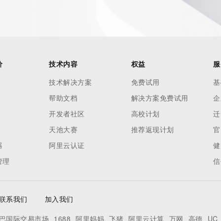
es and
rovided by
this
价
技术内容
权益
服
 lawful
技术解决方案
免费试用
基
ta
帮助文档
解决方案免费试用
企
pporting
开发者社区
高校计划
迁
dvertising
天池大赛
推荐返现计划
官
r
器
阿里云认证
健
processes
管理
信
y
ames or
联系我们
加入我们
y time. By
巴国际交易市场
1688
阿里妈妈
飞猪
阿里云计算
万网
高德
UC