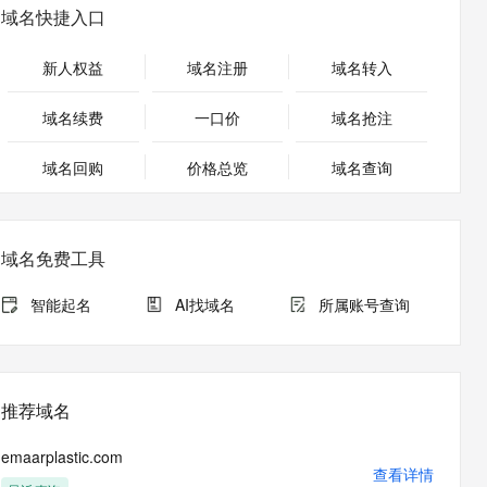
安全
畅自然，细节丰富
高表现力语音合成大模型，语音克隆听感自然
我要投诉
PolarDB
域名快捷入口
上云场景组合购
Milvus 弹性伸缩功能新增节
伴
漫剧创作，剧本、分镜、视频高效生成
100%兼容MySQL、PostgreSQL，兼容Oracle，支持集中和分布式
覆盖90%+业务场景，专享组合折扣价
点支持范围
2V
VPN
Fun-ASR
新人权益
域名注册
域名转入
文戏情感细腻自然，动作戏激烈拳拳到肉，实现更强表演能力
支持中英文自由切换，具备更强的噪声鲁棒性
ernetes 版 ACK
云聚AI 严选权益
AI 原生数据库服务发布
SSL 证书
，一键激活高效办公新体验
理容器应用的 K8s 服务
精选AI产品，从模型到应用全链提效
Agent 数据网关
域名续费
一口价
域名抢注
堡垒机
AI 用量加速计划
云原生数据库 PolarDB
应用
域名回购
价格总览
防火墙
域名查询
、识别商机，让客服更高效、服务更出色。
新老同享，达量后返
Agentic Database 发布
千问办公
主机安全
NEW
的智能体编程平台
一站式AI生产力平台
域名免费工具
AI 应用及服务市场
伶鹊
企业级人与Agent协作平台，接入和调度多个数字员工
智能客服平台，对话机器人、对话分析、智能外呼
智能起名
AI找域名
所属账号查询
AI 应用
大模型服务平台百炼 - 全妙
大模型
应用创作平台
多模态内容创作工具，已接入 DeepSeek
自然语言处理
推荐域名
数据标注
emaarplastic.com
机器学习
查看详情