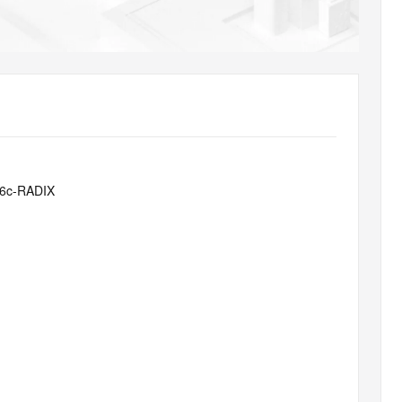
AI 应用
10分钟微调：让0.6B模型媲美235B模
多模态数据信
型
依托云原生高可用架构,实现Dify私有化部署
用1%尺寸在特定领域达到大模型90%以上效果
一个 AI 助手
超强辅助，Bol
即刻拥有 DeepSeek-R1 满血版
在企业官网、通讯软件中为客户提供 AI 客服
多种方案随心选，轻松解锁专属 DeepSeek
26c-RADIX