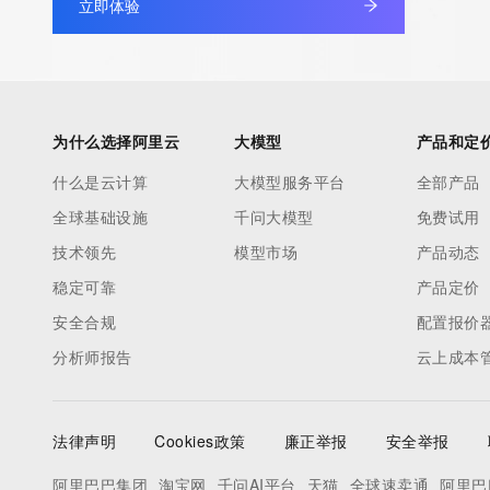
立即体验
under contract with the Internet Corporation for Assigned Nam
Numbers. Whois information from other top-level domains is p
a third-party under license to Tucows Registry.
This service is intended only for query-based access. By using 
为什么选择阿里云
大模型
产品和定
service, you agree that you will use any data presented only for
什么是云计算
大模型服务平台
全部产品
purposes and that, under no circumstances will you use (a) da
全球基础设施
千问大模型
免费试用
acquired for the purpose of allowing, enabling, or otherwise su
the transmission by e-mail, telephone, facsimile or other
技术领先
模型市场
产品动态
communications mechanism of mass  unsolicited, commercial a
稳定可靠
产品定价
or solicitations to entities other than your existing  customers; o
安全合规
配置报价
(b) this service to enable high volume, automated, electronic 
分析师报告
云上成本
that send queries or data to the systems of any Registrar or an
Registry except as reasonably necessary to register domain n
modify existing domain name registrations.
法律声明
Cookies政策
廉正举报
安全举报
Tucows Registry reserves the right to modify these terms at an
阿里巴巴集团
淘宝网
千问AI平台
天猫
全球速卖通
阿里巴