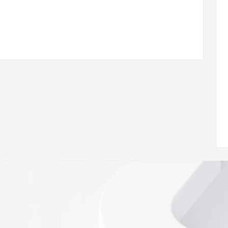
ann.org/wicf
94Z <<<
s://icann.org/epp
ed
rmational
Registry is
tes