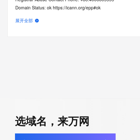
Domain Status: ok https://icann.org/epp#ok
Name Server: ns2.alidns.com
展开全部
Name Server: ns1.alidns.com
DNSSEC: unsigned
URL of the ICANN RDDS Inaccuracy Complaint Form: https://ic
>>> Last update of WHOIS database: 2026-06-10T18:33:12.5
For more information on domain status codes, please visit http
The WHOIS information provided in this page has been redact
in compliance with ICANN's Temporary Specification for gTLD
Registration Data.
选域名，来万网
The data in this record is provided by Tucows Registry for info
purposes only, and it does not guarantee its accuracy. Tucows 
authoritative for whois information in top-level domains it opera