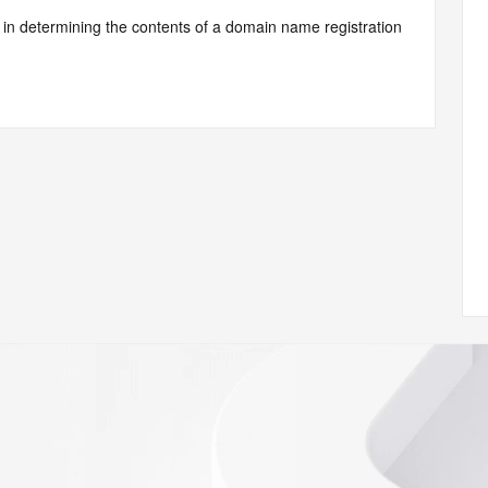
d by Identity Digital or, if the record pertains to a TLD not 
istry Operator for informational purposes only, and neither 
y. This service is intended only for query-based access. You 
at, under no circumstances will you use this data to (a) 
telephone, or facsimile of mass unsolicited, commercial 
ient's own existing customers; or (b) enable high volume, 
systems of Identity Digital, a Registrar, or Registry 
mes or modify existing registrations. When using the 
 is not a replacement for standard EPP commands to the 
red domain objects. The RDAP service may be scheduled for 
es to the RDAP services are throttled. If too many 
ime, the service will begin to reject further queries for a 
buse of the RDAP system through data mining is mitigated 
. Where applicable, the presence of a [Non-Public Data] 
to applicable data privacy laws or requirements. Should you 
 available through the registrar URL listed above. Access to 