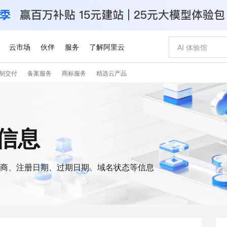
云市场
伙伴
服务
了解阿里云
制交付
备案服务
商标服务
精选云产品
AI 特惠
数据与 API
成为产品伙伴
企业增值服务
最佳实践
价格计算器
AI 场景体
基础软件
产品伙伴合
阿里云认证
市场活动
配置报价
大模型
自助选配和估算价格
步到位
智启 AI 普惠权益
产品生态集成认证中心
企业支持计划
云上春晚
域名与网站
Qwen Audio：打造专属 AI 语音助手
千问官方 MaaS 平台，为开发者和 Agent 而生，新用户赠送 1 亿 + tokens 额度
一句话生成原生
AI Coding
阿里云Maa
2026 阿里云
云服务器 E
为企业打
数据集
Windows
大模型认证
模型
NEW
NEW
格式还原
值低价云产品抢先购
至高享 1亿+免费 tokens，加速 Al 应用落地
提供智能易用的域名与建站服务
Qwen-Audio-3.0-Realtime 端到端实时语音角色扮演
输入一句话想法,
智能编程，一键
安全可靠、
s信息
产品生态伙伴
专家技术服务
云上奥运之旅
弹性计算合作
阿里云中企出
手机三要素
宝塔 Linux
全部认证
价格优势
开源旗舰模型
即刻拥有 DeepSeek-V4-Pro
阿里云 OPC 创新助力计划
千问大模型
一键部署幻兽
AI 电商营销
对象存储 O
大模型
产品生态伙伴工作台
企业增值服务台
云栖战略参考
云存储合作计
云栖大会
身份实名认证
CentOS
训练营
推动算力普惠，释放技术红利
最高返9万
真正可用的 1M 上下文,一次完成代码全链路开发
快速构建应用程序和网站，即刻迈出上云第一步
轻松解锁专属 DeepSeek-V4-Pro
至高百万元 Token 补贴，加速一人公司成长
多元化、高性能、安全可靠的大模型服务
一键购买专属
从图文生成到
云上的中国
数据库合作计
活动全景
短信
Docker
图片和
商、注册日期、过期日期、域名状态等信息
自进化智能体
5 分钟轻松部署专属 QwenPaw
Token Plan 模型订阅计划
数字证书管理服务（原SSL证书）
高效搭建 AI
AI 广告创作
无影云电脑
企业成长
NEW
HOT
信息公告
看见新力量
云网络合作计
OCR 文字识别
JAVA
越聪明
证享300元代金券
全托管，含MySQL、PostgreSQL、SQL Server、MariaDB多引擎
Qwen3.8-Max 首发尝鲜，限时加量 10 倍，夜间低至2折
实现全站HTTPS，呈现可信的WEB访问
从聊天伙伴进化为能主动干活的本地数字员工
图文、视频一
随时随地安
Kimi-K3
HappyHors
NEW
魔搭 Mode
loud
服务实践
官网公告
Kimi 最新旗舰模型，长程编程与推理利器
让文字生成流
金融模力时刻
Salesforce O
版
发票查验
全能环境
Claude Code + GStack 打造工程团队
千问办公，限时限量积分加倍
Qoder
低代码高效构
AI 建站
短信服务
型
NEW
作计划
计划
创新中心
魔搭 ModelSc
健康状态
理服务
让AI从“聊天伙伴”进化为能干活的“数字员工”
安装技能 GStack，拥有专属 AI 工程团队
你的AI工作搭子，覆盖日常办公高频场景
面向真实软件的智能体编程平台
0 代码专业建
客户案例
天气预报查询
操作系统
Deepseek-v4-pro
HappyHors
态合作计划