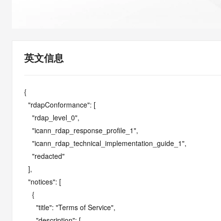
快速部署 Dify，高效搭建 
迁移与运维管理
10 分钟在聊天系统中增加
专有云
英文信息
{

  "rdapConformance": [

    "rdap_level_0",

    "icann_rdap_response_profile_1",

    "icann_rdap_technical_implementation_guide_1",

    "redacted"

  ],

  "notices": [

    {

      "title": "Terms of Service",

      "description": [
