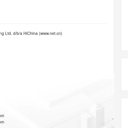
态智能体模型
旗舰 MoE 大模型，百万上下文与顶尖推理能力
图生视频，流
同享
万小智 AI 建站低至 15元/月
Qoder CN
AI 短剧/漫剧
云原生数据库 
快递物流查询
WordPress
成为服务伙
高校合作
点，立即开启云上创新
覆盖公网/内网、递归/权威、移动APP等全场景解析服务
送.CN域名，送备案服务码
基于千问大模型等，支持代码智能生成、研发智能问答
AI助力短剧
GLM-5.2
Wan2.7-T
Ubuntu
服务生态伙伴
视觉 Coding、空间感知、多模态思考等全面升级
1M上下文，专为长程任务能力而生
云工开物
企业应用
Works
Night Plan 支持 Qwen 3.8-Max
云原生大数据计算服务 MaxCompute
AI 办公
容器服务 Kub
NEW
Red Hat
30+ 款产品免费体验
Data Agent 驱动的一站式 Data+AI 开发治理平台
夜间 5 折，Qwen/Meoo/TokenPlan 客户专享
面向分析的企业级SaaS模式云数据仓库
AI智能应用
提供一站式管
科研合作
g Ltd. d/b/a HiChina (www.net.cn)
ERP
堂（旗舰版）
SUSE
智能客服
AI 应用构建
大模型原生
CRM
防护产品
2个月
自动承接线索
建站小程序
Qoder
大模型服务平台百炼-应用模版
OA 办公系统
HOT
NEW
面向真实软件
个人版上线、团队版降价；千问3.8-Max首发发尝鲜
丰富多元化的应用模版和解决方案
力提升
财税管理
模板建站
万有无界
大模型服务平台百炼-智能体
400电话
定制建站
的模型效果
灵活可视化地构建企业级 Agent
方案
广告营销
模板小程序
秒悟
人工智能平台 PAI
定制小程序
云端极速 AI 
新一代 AI 视频生成模型，深度适配广告营销等场景
AI Native 的算法工程平台，一站式完成建模、训练、推理服务部署
APP 开发
com
建站系统
com