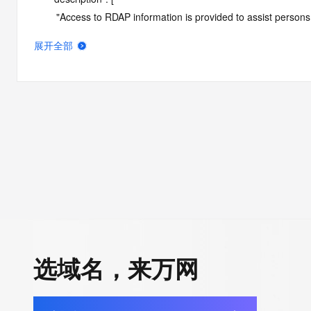
        "Access to RDAP information is provided to assist persons in determining the contents of a domain name registration 
record in the registry database. The data in this record is provide
展开全部
operated by Identity Digital, then the corresponding primary Reg
Identity Digital nor the Registry Operator guarantee its accurac
agree that you will use this data only for lawful purposes and th
allow, enable, or otherwise support the transmission by e-mail, 
advertising or solicitations to entities other than the data recip
automated, electronic processes that send queries or data to the 
Operator except as reasonably necessary to register domain na
RDAP service, please consider the following: the RDAP service
SRS service. RDAP is not considered authoritative for registe
downtime during production or OT&E maintenance periods. Queri
queries are received from a single IP address within a specified t
period of time to prevent disruption of RDAP service access. A
选域名，来万网
by detecting and limiting bulk query access from single sources
tag indicates that such data is not made publicly available due 
wish to contact the registrant, please refer to the RDAP records