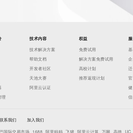
 reasonably confirmed that the requester holds a specific 
thheld data. Access to the data provided by Identity Digital 
ttps://www.identity.digital/about/policies/whois-layered-
stry Operators reserve the right to modify these terms at 
icy."

价
技术内容
权益
服
技术解决方案
免费试用
基
帮助文档
解决方案免费试用
企
开发者社区
高校计划
迁
天池大赛
推荐返现计划
官
器
阿里云认证
健
管理
信
联系我们
加入我们
巴国际交易市场
1688
阿里妈妈
飞猪
阿里云计算
万网
高德
UC