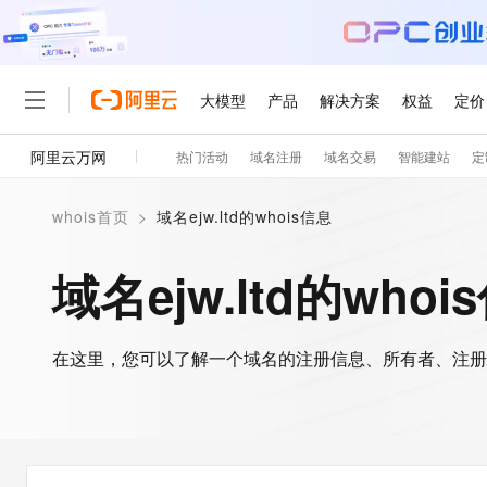
大模型
产品
解决方案
权益
定价
阿里云万网
热门活动
域名注册
域名交易
智能建站
定
大模型
产品
解决方案
权益
定价
云市场
伙伴
服务
了解阿里云
精选产品
精选解决方案
普惠上云
产品定价
精选商城
成为销售伙伴
售前咨询
为什么选择阿里云
千问AI平台
whois首页
>
域名ejw.ltd的whois信息
了解云产品的定价详情
大模型服务平台百炼
睿译宝，AI翻译排版一
普惠上云 官方力荐
分销伙伴
在线服务
网站建设
什么是云计算
大
大模型服务与应用平台
上传文档即自动完成翻译和
云服务器38元/年起，超
域名ejw.ltd的whoi
咨询伙伴
多端小程序
技术领先
云上成本管理
售后服务
轻量应用服务器
GLM-5.2：长任务时代
官方推荐返现计划
大模型
精选产品
精选解决方案
Salesforce 国际版订阅
稳定可靠
管理和优化成本
推荐新用户得奖励，单订单
销售伙伴合作计划
自助服务
友盟天域
安全合规
人工智能与机器学习
AI
文本生成
在这里，您可以了解一个域名的注册信息、所有者、注册
云数据库 RDS
Hermes Agent，打造
云工开物
无影生态合作计划
在线服务
观测云
分析师报告
自主进化，持久记忆，越用
高校专属算力普惠，学生认
计算
互联网应用开发
Qwen3.8-Max
HOT
Salesforce On Alibaba C
工单服务
智能体时代全能旗舰模型
Tuya 物联网平台阿里云
研究报告与白皮书
人工智能平台 PAI
快速拥有专属 OpenClaw
大模
Consulting Partner 合
大数据
容器
免费试用
短信专区
一站式AI开发、训练和推
蓝凌 OA
Qwen3.7-Plus
AI 大模型销售与服务生
现代化应用