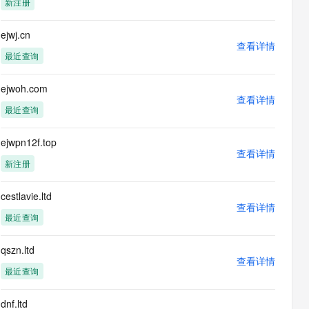
新注册
息提取
与 AI 智能体进行实时音视频通话
从文本、图片、视频中提取结构化的属性信息
构建支持视频理解的 AI 音视频实时通话应用
ejwj.cn
查看详情
t.diy 一步搞定创意建站
构建大模型应用的安全防护体系
最近查询
通过自然语言交互简化开发流程,全栈开发支持
通过阿里云安全产品对 AI 应用进行安全防护
ejwoh.com
查看详情
最近查询
ejwpn12f.top
查看详情
新注册
cestlavie.ltd
查看详情
最近查询
qszn.ltd
查看详情
最近查询
dnf.ltd