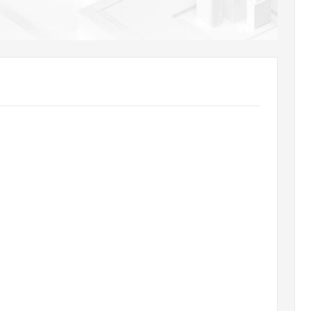
AI 应用
10分钟微调：让0.6B模型媲美235B模
多模态数据信
型
依托云原生高可用架构,实现Dify私有化部署
用1%尺寸在特定领域达到大模型90%以上效果
一个 AI 助手
超强辅助，Bol
即刻拥有 DeepSeek-R1 满血版
在企业官网、通讯软件中为客户提供 AI 客服
多种方案随心选，轻松解锁专属 DeepSeek