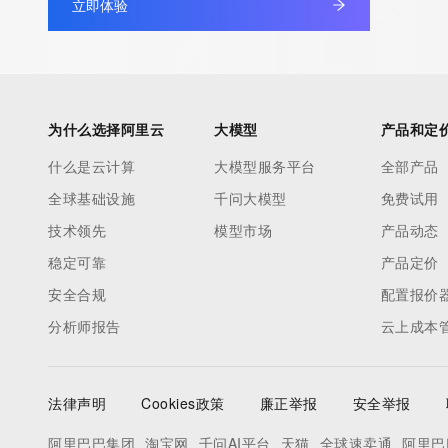
立即体验
non-public data may be provided, upon request, where it can be
legitimate interest and a proper legal basis for accessing the wi
can be requested by submitting a request via the form found at h
access/ Identity Digital Inc. and, if applicable, the primary Regi
any time. By submitting this query, you agree to abide by this pol
为什么选择阿里云
大模型
产品和定
      ],

什么是云计算
大模型服务平台
全部产品
      "links": [

全球基础设施
千问大模型
免费试用
        {

          "value": "https://rdap.identitydigital.services/rdap/domain/ejw.ltd",

技术领先
模型市场
产品动态
          "rel": "terms-of-service",

稳定可靠
产品定价
          "href": "https://www.identity.digital/policies/rdds-access-policy",

安全合规
配置报价
          "type": "text/html"

分析师报告
云上成本
        }

      ]

    },

法律声明
Cookies政策
廉正举报
安全举报
    {

      "title": "Status Codes",

阿里巴巴集团
淘宝网
千问AI平台
天猫
全球速卖通
阿里巴