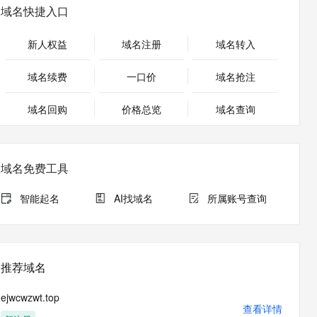
安全
畅自然，细节丰富
高表现力语音合成大模型，语音克隆听感自然
我要投诉
PolarDB
域名快捷入口
上云场景组合购
Milvus 弹性伸缩功能新增节
伴
漫剧创作，剧本、分镜、视频高效生成
100%兼容MySQL、PostgreSQL，兼容Oracle，支持集中和分布式
覆盖90%+业务场景，专享组合折扣价
点支持范围
2V
VPN
Fun-ASR
新人权益
域名注册
域名转入
文戏情感细腻自然，动作戏激烈拳拳到肉，实现更强表演能力
支持中英文自由切换，具备更强的噪声鲁棒性
ernetes 版 ACK
云聚AI 严选权益
AI 原生数据库服务发布
SSL 证书
，一键激活高效办公新体验
理容器应用的 K8s 服务
精选AI产品，从模型到应用全链提效
Agent 数据网关
域名续费
一口价
域名抢注
堡垒机
AI 用量加速计划
云原生数据库 PolarDB
应用
域名回购
价格总览
防火墙
域名查询
、识别商机，让客服更高效、服务更出色。
新老同享，达量后返
Agentic Database 发布
千问办公
主机安全
NEW
的智能体编程平台
一站式AI生产力平台
域名免费工具
AI 应用及服务市场
伶鹊
企业级人与Agent协作平台，接入和调度多个数字员工
智能客服平台，对话机器人、对话分析、智能外呼
智能起名
AI找域名
所属账号查询
AI 应用
大模型服务平台百炼 - 全妙
大模型
应用创作平台
多模态内容创作工具，已接入 DeepSeek
自然语言处理
推荐域名
数据标注
ejwcwzwt.top
机器学习
查看详情