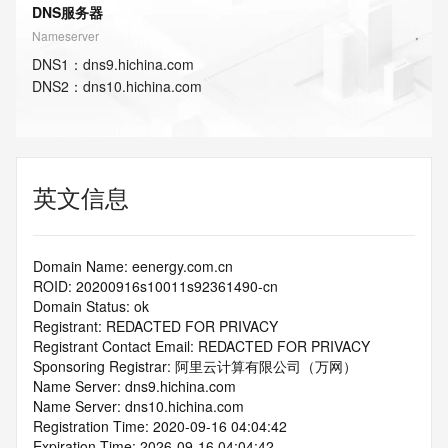
DNS服务器
Nameserver
DNS
1
：
dns9.hichina.com
DNS
2
：
dns10.hichina.com
英文信息
Domain Name: eenergy.com.cn
ROID: 20200916s10011s92361490-cn
Domain Status: ok
Registrant: REDACTED FOR PRIVACY
Registrant Contact Email: REDACTED FOR PRIVACY
Sponsoring Registrar: 阿里云计算有限公司（万网）
Name Server: dns9.hichina.com
Name Server: dns10.hichina.com
Registration Time: 2020-09-16 04:04:42
Expiration Time: 2026-09-16 04:04:42