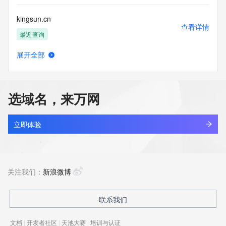
kingsun.cn
查看详情
最近查询
展开全部
ahsnli.cn
查看详情
最近查询
选域名，来万网
apsci.cn
查看详情
最近查询
立即体验
bmwev.cn
查看详情
最近查询
关注我们：
新浪微博
hctou.com.cn
联系我们
查看详情
最近查询
文档
|
开发者社区
|
天池大赛
|
培训与认证