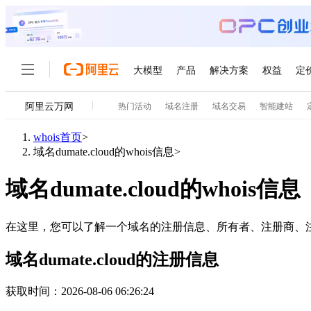
大模型
产品
解决方案
权益
定
阿里云万网
热门活动
域名注册
域名交易
智能建站
大模型
产品
解决方案
权益
定价
云市场
伙伴
服务
了解阿里云
精选产品
精选解决方案
普惠上云
产品定价
精选商城
成为销售伙伴
售前咨询
为什么选择阿里云
千问AI平台
whois首页
>
了解云产品的定价详情
大模型服务平台百炼
睿译宝，AI翻译排版一
普惠上云 官方力荐
分销伙伴
在线服务
网站建设
什么是云计算
大
域名dumate.cloud的whois信息
>
大模型服务与应用平台
上传文档即自动完成翻译和
云服务器38元/年起，超
咨询伙伴
多端小程序
技术领先
云上成本管理
域名dumate.cloud的whois信息
售后服务
轻量应用服务器
GLM-5.2：长任务时代
官方推荐返现计划
大模型
精选产品
精选解决方案
Salesforce 国际版订阅
稳定可靠
管理和优化成本
推荐新用户得奖励，单订单
销售伙伴合作计划
自助服务
友盟天域
安全合规
人工智能与机器学习
AI
文本生成
在这里，您可以了解一个域名的注册信息、所有者、注册商、
云数据库 RDS
Hermes Agent，打造
云工开物
无影生态合作计划
在线服务
观测云
分析师报告
自主进化，持久记忆，越用
高校专属算力普惠，学生认
计算
互联网应用开发
域名dumate.cloud的注册信息
Qwen3.8-Max
HOT
Salesforce On Alibaba C
工单服务
Tuya 物联网平台阿里云
研究报告与白皮书
人工智能平台 PAI
快速拥有专属 OpenClaw
大模
Consulting Partner 合
容器
大数据
免费试用
短信专区
获取时间
：
2026-08-06 06:26:24
一站式AI开发、训练和推
蓝凌 OA
智能体时代全能旗舰模型
AI 大模型销售与服务生
现代化应用