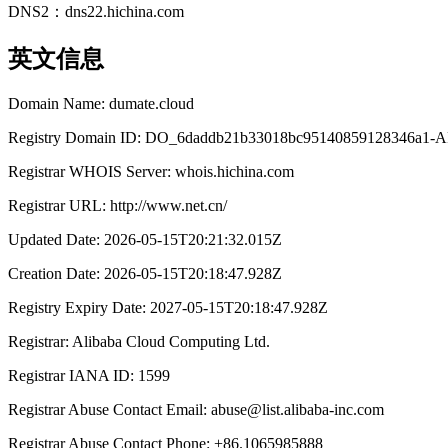
DNS
2
：
dns22.hichina.com
迁移与运维管理
英文信息
大模型解决方案
专有云
Domain Name: dumate.cloud
快速部署 Dify，高效搭建 
Registry Domain ID: DO_6daddb21b33018bc95140859128346a1
Registrar WHOIS Server: whois.hichina.com
10 分钟在聊天系统中增加
Registrar URL: http://www.net.cn/
Updated Date: 2026-05-15T20:21:32.015Z
Creation Date: 2026-05-15T20:18:47.928Z
Registry Expiry Date: 2027-05-15T20:18:47.928Z
Registrar: Alibaba Cloud Computing Ltd.
Registrar IANA ID: 1599
Registrar Abuse Contact Email: abuse@list.alibaba-inc.com
Registrar Abuse Contact Phone: +86.1065985888