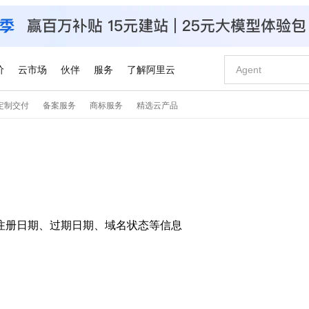
价
云市场
伙伴
服务
了解阿里云
定制交付
备案服务
商标服务
精选云产品
AI 特惠
数据与 API
成为产品伙伴
企业增值服务
最佳实践
价格计算器
AI 场景体
基础软件
产品伙伴合
阿里云认证
市场活动
配置报价
大模型
自助选配和估算价格
步到位
智启 AI 普惠权益
产品生态集成认证中心
企业支持计划
云上春晚
域名与网站
Qwen Audio：打造专属 AI 语音助手
千问官方 MaaS 平台，为开发者和 Agent 而生，新用户赠送 1 亿 + tokens 额度
一句话生成原生
AI Coding
阿里云Maa
2026 阿里云
云服务器 E
为企业打
数据集
Windows
大模型认证
模型
NEW
NEW
格式还原
值低价云产品抢先购
至高享 1亿+免费 tokens，加速 Al 应用落地
提供智能易用的域名与建站服务
Qwen-Audio-3.0-Realtime 端到端实时语音角色扮演
输入一句话想法,
智能编程，一键
安全可靠、
产品生态伙伴
专家技术服务
云上奥运之旅
弹性计算合作
阿里云中企出
手机三要素
宝塔 Linux
全部认证
价格优势
开源旗舰模型
即刻拥有 DeepSeek-V4-Pro
阿里云 OPC 创新助力计划
千问大模型
一键部署幻兽
AI 电商营销
对象存储 O
大模型
产品生态伙伴工作台
企业增值服务台
云栖战略参考
云存储合作计
云栖大会
身份实名认证
CentOS
训练营
推动算力普惠，释放技术红利
最高返9万
真正可用的 1M 上下文,一次完成代码全链路开发
快速构建应用程序和网站，即刻迈出上云第一步
轻松解锁专属 DeepSeek-V4-Pro
至高百万元 Token 补贴，加速一人公司成长
多元化、高性能、安全可靠的大模型服务
一键购买专属
从图文生成到
云上的中国
数据库合作计
活动全景
短信
Docker
图片和
注册日期、过期日期、域名状态等信息
自进化智能体
5 分钟轻松部署专属 QwenPaw
Token Plan 模型订阅计划
数字证书管理服务（原SSL证书）
高效搭建 AI
AI 广告创作
无影云电脑
企业成长
NEW
HOT
信息公告
看见新力量
云网络合作计
OCR 文字识别
JAVA
越聪明
证享300元代金券
全托管，含MySQL、PostgreSQL、SQL Server、MariaDB多引擎
Qwen3.8-Max 首发尝鲜，限时加量 10 倍，夜间低至2折
实现全站 HTTPS，呈现可信的 Web 访问
从聊天伙伴进化为能主动干活的本地数字员工
图文、视频一
随时随地安
魔搭 Mode
Kimi-K3
HappyHors
NEW
loud
服务实践
官网公告
金融模力时刻
Salesforce O
版
发票查验
全能环境
Claude Code + GStack 打造工程团队
千问办公，限时限量积分加倍
Qoder
低代码高效构
AI 建站
短信服务
型
NEW
作计划
计划
创新中心
魔搭 ModelSc
健康状态
理服务
让AI从“聊天伙伴”进化为能干活的“数字员工”
安装技能 GStack，拥有专属 AI 工程团队
你的AI工作搭子，覆盖日常办公高频场景
面向真实软件的智能体编程平台
0 代码专业建
客户案例
天气预报查询
操作系统
Kimi 最新旗舰模型，长程编程与推理利器
让文字生成流
态合作计划