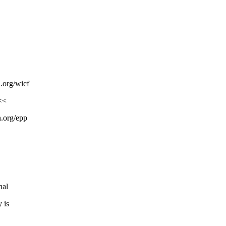
.org/wicf
<<
n.org/epp
nal
 is