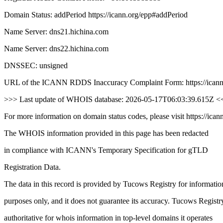
Domain Status: addPeriod https://icann.org/epp#addPeriod
Name Server: dns21.hichina.com
Name Server: dns22.hichina.com
DNSSEC: unsigned
URL of the ICANN RDDS Inaccuracy Complaint Form: https://icann
>>> Last update of WHOIS database: 2026-05-17T06:03:39.615Z <
For more information on domain status codes, please visit https://ican
The WHOIS information provided in this page has been redacted
in compliance with ICANN's Temporary Specification for gTLD
Registration Data.
The data in this record is provided by Tucows Registry for informatio
purposes only, and it does not guarantee its accuracy. Tucows Registry
authoritative for whois information in top-level domains it operates