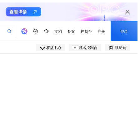
文档
备案
控制台
注册
登录
权益中心
域名控制台
移动端
验
作计划
器
AI 活动
专业服务
服务伙伴合作计划
开发者社区
加入我们
产品动态
服务平台百炼
阿里云 OPC 创新助力计划
一站式生成采购清单，支持单品或批量购买
可编辑精美 PPT 文稿
S产品伙伴计划（繁花）
峰会
CS
造的大模型服务与应用开发平台
Agency Agents：拥有专属领域专家
AI 生产力先锋
Al MaaS 服务伙伴赋能合作
域名
博文
Careers
PolarDB Agentic Database
至高可申请百万元
 轻松生成专业的 PPT
开启高性价比 AI 编程新体验
弹性可伸缩的云计算服务
先锋实践拓展 AI 生产力的边界
发布
多领域专家智能体,一键组建 AI 虚拟交付团队
Token 补贴，五大权
计划
海大会
伙伴信用分合作计划
商标
问答
社会招聘
益加速 OPC 成功
帕鲁游戏服务器
SS
HappyHorse 打造一站式影视创作平台
飞天发布时刻
HOT
秒悟 Meoo CLI 支持一键部
划
备案
电子书
校园招聘
联机服务器，轻松开启游戏
视频创作，一键激活电商全链路生产力
稳定、安全、高性价比、高性能的云存储服务
所见，即是所愿
署项目至阿里云账号
可视化编排打通从文字构思到成片全链路闭环
更多支持
划
公司注册
镜像站
视频生成
语音识别与合成
 智能体与工作流应用
漫剧工坊：一站式动画创作平台
AI 实训营
Flink OSS 支持
合作伙伴培训与认证
划
上云迁移
站生成，高效打造优质广告素材
全接入的云上超级电脑
通过阿里云百炼高效搭建AI应用,助力高效开发
快速生产连贯的高质量长漫剧
从基础到进阶，Agent 创客手把手教你
AssumeRole 角色自定义
lScope
我要反馈
e-1.1-T2V
Qwen3-TTS-Flash
查询合作伙伴
n Alibaba Cloud ISV 合作
代维服务
建企业门户网站
10 分钟搭建微信、支付宝小程序
百炼 Qwen3.7-Flash 系列模
创新加速
ope
登录合作伙伴管理后台
我要建议
站，无忧落地极速上线
以可视化方式快速构建移动和 PC 门户网站
国内短信简单易用，安全可靠，秒级触达，全球覆盖200+国家和地区。
高效部署网站，快速应用到小程序
型发布
畅细腻的高质量视频
离线语音合成大模型，多语言方言自适应，低延迟高稳定