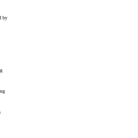
d by
l
ng
ing
s