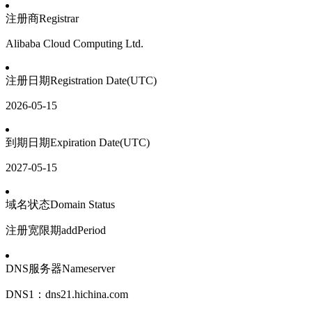
存储
天池大赛
云解析DNS
解决方案免费试用 新老
电子合同
注册商
Registrar
Qwen3.7-Plus
最高领取价值200元试用
安全
网络与CDN
AI 算法大赛
畅捷通
Alibaba Cloud Computing Ltd.
大数据开发治理平台 Data
AI 产品 免费试用
网络
安全
云开发大赛
能看、能想、能动手的多模
Tableau 订阅
1亿+ 大模型 tokens 和 
注册日期
Registration Date(UTC)
入门学习赛
可观测
中间件
AI空中课堂在线直播课
Qwen3-VL-Plus
云防火墙
140+云产品 免费试用
2026-05-15
上云与迁云
云原生的云上边界网络安全
产品新客免费试用，最长1
数据库
生态解决方案
企业出海
大模型ACA认证体验
大数据计算
到期日期
Expiration Date(UTC)
助力企业全员 AI 认知与能
行业生态解决方案
政企业务
2027-05-15
媒体服务
大模型服务
开发者生态解决方案
企业服务与云通信
域名状态
Domain Status
AI 开发和 AI 应用解决
千问AI平台-Token Plan
域名与网站
注册宽限期
addPeriod
千问AI平台-模型体验
终端用户计算
DNS服务器
Nameserver
在线体验全尺寸、多种模态
Serverless
DNS
1
：
dns21.hichina.com
Happy 系列大模型
开发工具