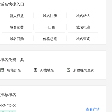
安全
畅自然，细节丰富
高表现力语音合成大模型，语音克隆听感自然
我要投诉
PolarDB
域名快捷入口
上云场景组合购
Milvus 弹性伸缩功能新增节
伴
漫剧创作，剧本、分镜、视频高效生成
100%兼容MySQL、PostgreSQL，兼容Oracle，支持集中和分布式
覆盖90%+业务场景，专享组合折扣价
点支持范围
2V
VPN
Fun-ASR
新人权益
域名注册
域名转入
文戏情感细腻自然，动作戏激烈拳拳到肉，实现更强表演能力
支持中英文自由切换，具备更强的噪声鲁棒性
ernetes 版 ACK
云聚AI 严选权益
AI 原生数据库服务发布
SSL 证书
，一键激活高效办公新体验
理容器应用的 K8s 服务
精选AI产品，从模型到应用全链提效
Agent 数据网关
域名续费
一口价
域名抢注
堡垒机
AI 用量加速计划
云原生数据库 PolarDB
应用
域名回购
价格总览
防火墙
域名查询
、识别商机，让客服更高效、服务更出色。
新老同享，达量后返
Agentic Database 发布
千问办公
主机安全
NEW
的智能体编程平台
一站式AI生产力平台
域名免费工具
AI 应用及服务市场
伶鹊
企业级人与Agent协作平台，接入和调度多个数字员工
智能客服平台，对话机器人、对话分析、智能外呼
智能起名
AI找域名
所属账号查询
AI 应用
大模型服务平台百炼 - 全妙
大模型
应用创作平台
多模态内容创作工具，已接入 DeepSeek
自然语言处理
推荐域名
数据标注
dot-htb.cc
机器学习
查看详情