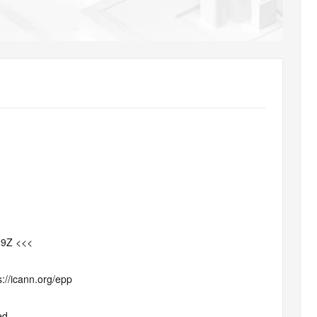
AI 应用
10分钟微调：让0.6B模型媲美235B模
多模态数据信
型
依托云原生高可用架构,实现Dify私有化部署
用1%尺寸在特定领域达到大模型90%以上效果
一个 AI 助手
超强辅助，Bol
即刻拥有 DeepSeek-R1 满血版
在企业官网、通讯软件中为客户提供 AI 客服
多种方案随心选，轻松解锁专属 DeepSeek
09Z <<<
s://icann.org/epp
ed