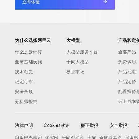
立即体验
(b) this service to enable high volume, automated, electronic 
that send queries or data to the systems of any Registrar or an
Registry except as reasonably necessary to register domain n
modify existing domain name registrations.
为什么选择阿里云
大模型
产品和定
Tucows Registry reserves the right to modify these terms at an
什么是云计算
大模型服务平台
全部产品
submitting this query, you agree to abide by this policy. All right
全球基础设施
千问大模型
免费试用
reserved.
技术领先
模型市场
产品动态
稳定可靠
产品定价
安全合规
配置报价
分析师报告
云上成本
法律声明
Cookies政策
廉正举报
安全举报
阿里巴巴集团
淘宝网
千问AI平台
天猫
全球速卖通
阿里巴