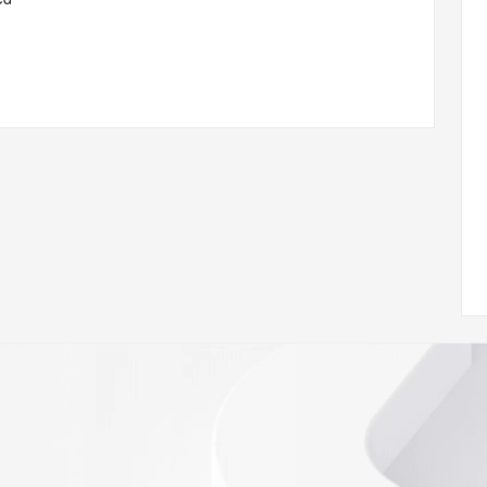
rmational
Registry is
tes
es and
rovided by
this
 lawful
ta
pporting
dvertising
r