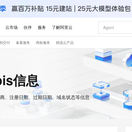
云市场
伙伴
服务
了解阿里云
制交付
备案服务
商标服务
精选云产品
AI 特惠
数据与 API
成为产品伙伴
企业增值服务
最佳实践
价格计算器
AI 场景体
基础软件
产品伙伴合
阿里云认证
市场活动
配置报价
大模型
自助选配和估算价格
新方式
睿译宝，AI翻译排版一步到位
智启 AI 普惠权益
产品生态集成认证中心
企业支持计划
云上春晚
域名与网站
千问官方 MaaS 平台，为开发者和 Agent 而生，新用户赠送 1 亿 + tokens 额度
Qwen Aud
AI Coding
阿里云Maa
2026 阿里云
云服务器 E
为企业打
数据集
Windows
大模型认证
模型
NEW
NEW
交付可用成果
值低价云产品抢先购
上传文档即自动完成翻译和格式还原
至高享 1亿+免费 tokens，加速 Al 应用落地
提供智能易用的域名与建站服务
智能编程，一键
安全可靠、
ois信息
产品生态伙伴
专家技术服务
云上奥运之旅
弹性计算合作
阿里云中企出
手机三要素
宝塔 Linux
全部认证
价格优势
有专属领域专家
GLM-5.2：长任务时代开源旗舰模型
阿里云 OPC 创新助力计划
千问大模型
即刻拥有 DeepS
AI 电商营销
对象存储 O
大模型
产品生态伙伴工作台
企业增值服务台
云栖战略参考
云存储合作计
云栖大会
身份实名认证
CentOS
训练营
推动算力普惠，释放技术红利
最高返9万
多领域专家智能体,一键组建 AI 虚拟交付团队
快速构建应用程序和网站，即刻迈出上云第一步
至高百万元 Token 补贴，加速一人公司成长
多元化、高性能、安全可靠的大模型服务
真正可用的 1M 上下文,一次完成代码全链路开发
轻松解锁专属 Dee
从图文生成到
云上的中国
数据库合作计
活动全景
短信
Docker
图片和
商、注册日期、过期日期、域名状态等信息
站式影视创作平台
Hermes Agent，打造自进化智能体
Token Plan 模型订阅计划
数字证书管理服务（原SSL证书）
5 分钟轻松部署
AI 广告创作
无影云电脑
企业成长
NEW
信息公告
看见新力量
云网络合作计
OCR 文字识别
JAVA
证享300元代金券
可视化编排打通从文字构思到成片全链路闭环
全托管，含MySQL、PostgreSQL、SQL Server、MariaDB多引擎
自主进化，持久记忆，越用越聪明
Qwen3.8-Max 首发尝鲜，限时加量 10 倍，夜间低至2折
实现全站HTTPS，呈现可信的WEB访问
图文、视频一
随时随地安
Kimi-K3
HappyHors
NEW
魔搭 Mode
loud
服务实践
官网公告
Kimi 最新旗舰模型，长程编程与推理利器
让文字生成流
金融模力时刻
Salesforce O
版
发票查验
全能环境
Claude Code + GStack 打造工程团队
千问办公，限时限量积分加倍
Qoder
低代码高效构
AI 建站
短信服务
型
NEW
作计划
计划
创新中心
魔搭 ModelSc
健康状态
理服务
让AI从“聊天伙伴”进化为能干活的“数字员工”
安装技能 GStack，拥有专属 AI 工程团队
你的AI工作搭子，覆盖日常办公高频场景
面向真实软件的智能体编程平台
0 代码专业建
客户案例
天气预报查询
操作系统
Deepseek-v4-pro
HappyHors
态合作计划