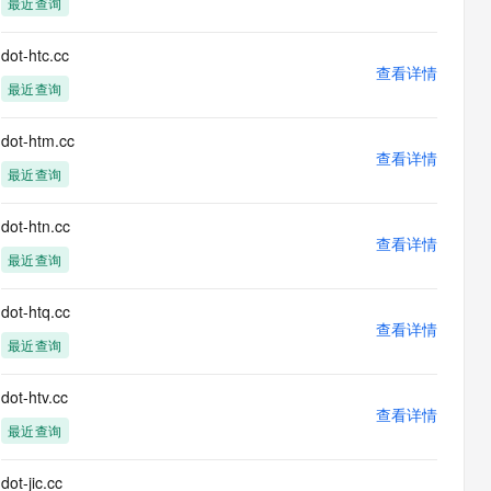
最近查询
息提取
与 AI 智能体进行实时音视频通话
从文本、图片、视频中提取结构化的属性信息
构建支持视频理解的 AI 音视频实时通话应用
dot-htc.cc
查看详情
t.diy 一步搞定创意建站
构建大模型应用的安全防护体系
最近查询
通过自然语言交互简化开发流程,全栈开发支持
通过阿里云安全产品对 AI 应用进行安全防护
dot-htm.cc
查看详情
最近查询
dot-htn.cc
查看详情
最近查询
dot-htq.cc
查看详情
最近查询
dot-htv.cc
查看详情
最近查询
dot-jic.cc