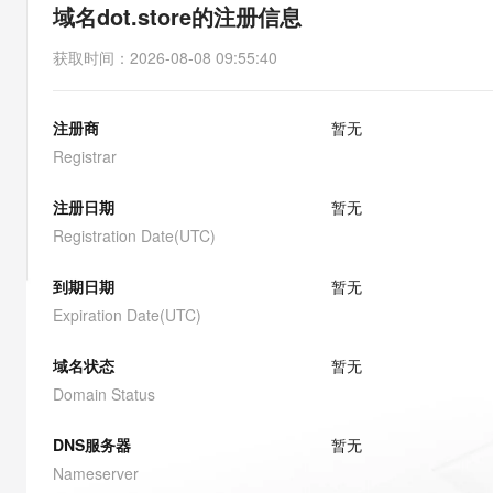
存储
天池大赛
能看、能想、能动手的多模
域名dot.store的注册信息
云解析DNS
解决方案免费试用 新老
电子合同
最高领取价值200元试用
安全
网络与CDN
AI 算法大赛
Qwen3-VL-Plus
获取时间
：
2026-08-08 09:55:40
畅捷通
大数据开发治理平台 Data
AI 产品 免费试用
网络
安全
云开发大赛
Tableau 订阅
1亿+ 大模型 tokens 和 
注册商
暂无
可观测
入门学习赛
中间件
AI空中课堂在线直播课
云防火墙
140+云产品 免费试用
Registrar
大模型服务
上云与迁云
云原生的云上边界网络安全
产品新客免费试用，最长1
数据库
生态解决方案
注册日期
暂无
千问AI平台-Token Plan
企业出海
大模型ACA认证体验
大数据计算
Registration Date(UTC)
助力企业全员 AI 认知与能
行业生态解决方案
政企业务
媒体服务
千问AI平台-模型体验
到期日期
暂无
开发者生态解决方案
在线体验全尺寸、多种模态
Expiration Date(UTC)
企业服务与云通信
AI 开发和 AI 应用解决
Happy 系列大模型
域名与网站
域名状态
暂无
Domain Status
终端用户计算
DNS服务器
暂无
Serverless
大模型解决方案
Nameserver
开发工具