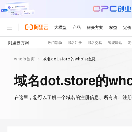
大模型
产品
解决方案
权益
定价
阿里云万网
热门活动
域名注册
域名交易
智能建站
定
大模型
产品
解决方案
权益
定价
云市场
伙伴
服务
了解阿里云
精选产品
精选解决方案
普惠上云
产品定价
精选商城
成为销售伙伴
售前咨询
为什么选择阿里云
千问AI平台
whois首页
>
域名dot.store的whois信息
了解云产品的定价详情
大模型服务平台百炼
千问办公，解锁你的工作
普惠上云 官方力荐
分销伙伴
在线服务
网站建设
什么是云计算
大
大模型服务与应用平台
企业级Agent产品，直接
云服务器38元/年起，超
域名dot.store的wh
咨询伙伴
多端小程序
技术领先
云上成本管理
售后服务
轻量应用服务器
Agency Agents：拥
官方推荐返现计划
大模型
精选产品
精选解决方案
Salesforce 国际版订阅
稳定可靠
管理和优化成本
推荐新用户得奖励，单订单
销售伙伴合作计划
自助服务
友盟天域
安全合规
人工智能与机器学习
AI
文本生成
在这里，您可以了解一个域名的注册信息、所有者、注册
云数据库 RDS
HappyHorse 打造一
云工开物
无影生态合作计划
在线服务
观测云
分析师报告
高校专属算力普惠，学生认
计算
互联网应用开发
Qwen3.8-Max
HOT
Salesforce On Alibaba C
工单服务
智能体时代全能旗舰模型
Tuya 物联网平台阿里云
研究报告与白皮书
人工智能平台 PAI
快速拥有专属 OpenClaw
大模
Consulting Partner 合
大数据
容器
免费试用
短信专区
一站式AI开发、训练和推
蓝凌 OA
Qwen3.7-Plus
AI 大模型销售与服务生
现代化应用