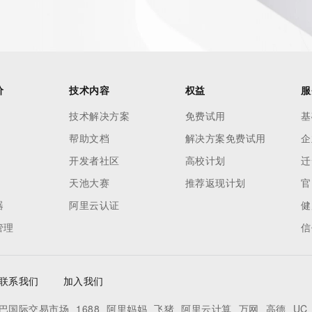
processes
y
ames or
价
技术内容
权益
服
y time. By
技术解决方案
免费试用
基
s
帮助文档
解决方案免费试用
企
开发者社区
高校计划
迁
天池大赛
推荐返现计划
官
器
阿里云认证
健
管理
信
联系我们
加入我们
巴国际交易市场
1688
阿里妈妈
飞猪
阿里云计算
万网
高德
UC