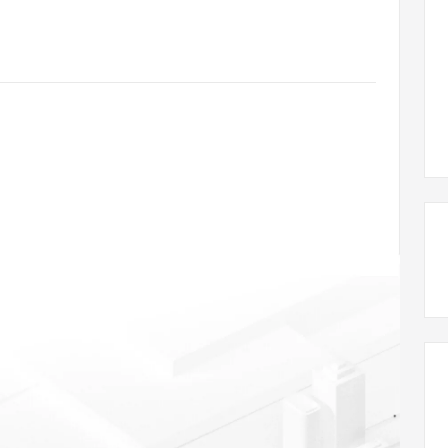
态智能体模型
旗舰 MoE 大模型，百万上下文与顶尖推理能力
图生视频，流
同享
万小智 AI 建站低至 15元/月
Qoder CN
AI 短剧/漫剧
云原生数据库 
快递物流查询
WordPress
成为服务伙
高校合作
点，立即开启云上创新
覆盖公网/内网、递归/权威、移动APP等全场景解析服务
送.CN域名，送备案服务码
基于千问大模型等，支持代码智能生成、研发智能问答
AI助力短剧
GLM-5.2
Wan2.7-T
Ubuntu
服务生态伙伴
视觉 Coding、空间感知、多模态思考等全面升级
1M上下文，专为长程任务能力而生
云工开物
企业应用
Works
Night Plan 支持 Qwen 3.8-Max
云原生大数据计算服务 MaxCompute
AI 办公
容器服务 Kub
NEW
Red Hat
30+ 款产品免费体验
Data Agent 驱动的一站式 Data+AI 开发治理平台
夜间 5 折，Qwen/Meoo/TokenPlan 客户专享
面向分析的企业级SaaS模式云数据仓库
AI智能应用
提供一站式管
科研合作
ERP
堂（旗舰版）
SUSE
智能客服
AI 应用构建
大模型原生
CRM
防护产品
2个月
自动承接线索
建站小程序
Qoder
大模型服务平台百炼-应用模版
OA 办公系统
HOT
NEW
面向真实软件
个人版上线、团队版降价；千问3.8-Max首发发尝鲜
丰富多元化的应用模版和解决方案
力提升
财税管理
模板建站
万有无界
大模型服务平台百炼-智能体
400电话
定制建站
的模型效果
灵活可视化地构建企业级 Agent
方案
广告营销
模板小程序
秒悟
人工智能平台 PAI
定制小程序
云端极速 AI 
新一代 AI 视频生成模型，深度适配广告营销等场景
AI Native 的算法工程平台，一站式完成建模、训练、推理服务部署
APP 开发
建站系统