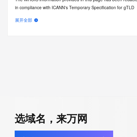
in compliance with ICANN's Temporary Specification for gTLD
Registration Data.
展开全部
The data in this record is provided by Tucows Registry for info
purposes only, and it does not guarantee its accuracy. Tucows 
authoritative for whois information in top-level domains it opera
under contract with the Internet Corporation for Assigned Nam
Numbers. Whois information from other top-level domains is p
a third-party under license to Tucows Registry.
This service is intended only for query-based access. By using 
service, you agree that you will use any data presented only for
purposes and that, under no circumstances will you use (a) da
acquired for the purpose of allowing, enabling, or otherwise su
选域名，来万网
the transmission by e-mail, telephone, facsimile or other
communications mechanism of mass  unsolicited, commercial a
or solicitations to entities other than your existing  customers; o