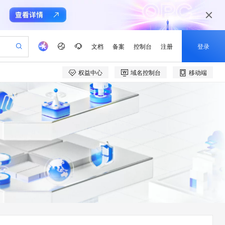
文档
备案
控制台
注册
登录
权益中心
域名控制台
移动端
验
作计划
器
AI 活动
专业服务
服务伙伴合作计划
开发者社区
加入我们
产品动态
服务平台百炼
阿里云 OPC 创新助力计划
一站式生成采购清单，支持单品或批量购买
io：打造专属 AI 语音助手
S产品伙伴计划（繁花）
峰会
CS
造的大模型服务与应用开发平台
一句话生成原生可编辑精美 PPT 文稿
AI 生产力先锋
Al MaaS 服务伙伴赋能合作
域名
博文
Careers
至高可申请百万元
Qwen3.8-Max 模型上线
开启高性价比 AI 编程新体验
弹性可伸缩的云计算服务
Qwen-Audio-3.0-Realtime 端到端实时语音角色扮演
输入一句话想法, 轻松生成专业的 PPT
先锋实践拓展 AI 生产力的边界
Token 补贴，五大权
计划
海大会
伙伴信用分合作计划
商标
问答
社会招聘
益加速 OPC 成功
eek-V4-Pro
SS
一键部署幻兽帕鲁游戏服务器
飞天发布时刻
HOT
Open Search 向量检索版支
划
备案
电子书
校园招聘
pSeek-V4-Pro
视频创作，一键激活电商全链路生产力
稳定、安全、高性价比、高性能的云存储服务
一键购买专属联机服务器，轻松开启游戏
所见，即是所愿
持视频检索 Pipeline 功能
更多支持
划
公司注册
镜像站
视频生成
语音识别与合成
专属 QwenPaw
漫剧工坊：一站式动画创作平台
AI 实训营
HOT
应用身份服务 (IDaaS)
合作伙伴培训与认证
划
上云迁移
站生成，高效打造优质广告素材
全接入的云上超级电脑
从聊天伙伴进化为能主动干活的本地数字员工
快速生产连贯的高质量长漫剧
从基础到进阶，Agent 创客手把手教你
OpenClaw 管理能力上线
e-1.1-T2V
Qwen3-TTS-Flash
lScope
我要反馈
查询合作伙伴
畅细腻的高质量视频
离线语音合成大模型，多语言方言自适应，低延迟高稳定
n Alibaba Cloud ISV 合作
代维服务
建企业门户网站
10 分钟搭建微信、支付宝小程序
MaxCompute MaxFrame 提
创新加速
ope
登录合作伙伴管理后台
我要建议
站，无忧落地极速上线
以可视化方式快速构建移动和 PC 门户网站
国内短信简单易用，安全可靠，秒级触达，全球覆盖200+国家和地区。
高效部署网站，快速应用到小程序
供自动弹性内存功能
e-1.1-I2V
Cosyvoice-V3-Flash