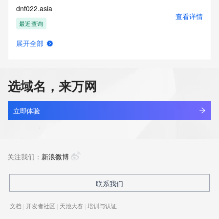
dnf022.asia
查看详情
最近查询
展开全部
dnf033.asia
查看详情
最近查询
选域名，来万网
dnf044.asia
查看详情
最近查询
立即体验
dnf055.asia
查看详情
最近查询
关注我们：
新浪微博
dnf111.asia
联系我们
查看详情
最近查询
文档
|
开发者社区
|
天池大赛
|
培训与认证