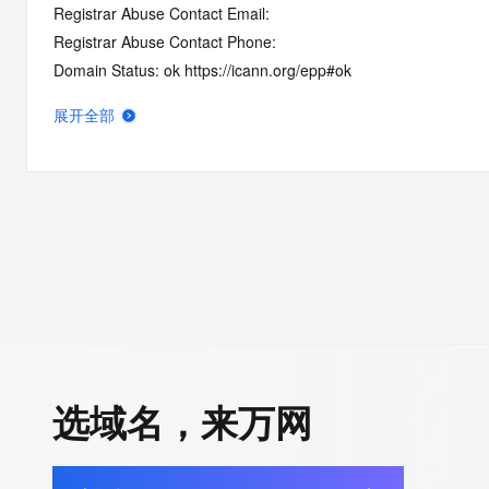
Registrar Abuse Contact Email:
Registrar Abuse Contact Phone:
Domain Status: ok https://icann.org/epp#ok
Registry Registrant ID: REDACTED FOR PRIVACY
展开全部
Registrant Name: REDACTED FOR PRIVACY
Registrant Organization: He Bei Chen Guang Wang Luo Ke Ji 
Registrant Street: REDACTED FOR PRIVACY
Registrant Street: REDACTED FOR PRIVACY
Registrant Street: REDACTED FOR PRIVACY
Registrant City: REDACTED FOR PRIVACY
Registrant State/Province: He Bei Sheng
Registrant Postal Code: REDACTED FOR PRIVACY
Registrant Country: CC
Registrant Phone: REDACTED FOR PRIVACY
选域名，来万网
Registrant Phone Ext: REDACTED FOR PRIVACY
Registrant Fax: REDACTED FOR PRIVACY
Registrant Fax Ext: REDACTED FOR PRIVACY