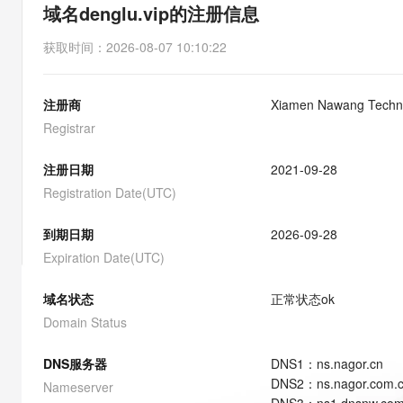
存储
天池大赛
能看、能想、能动手的多模
域名denglu.vip的注册信息
云解析DNS
解决方案免费试用 新老
电子合同
最高领取价值200元试用
安全
网络与CDN
AI 算法大赛
Qwen3-VL-Plus
获取时间
：
2026-08-07 10:10:22
畅捷通
大数据开发治理平台 Data
AI 产品 免费试用
网络
安全
云开发大赛
Tableau 订阅
1亿+ 大模型 tokens 和 
注册商
Xiamen Nawang Techno
可观测
入门学习赛
中间件
AI空中课堂在线直播课
云防火墙
140+云产品 免费试用
Registrar
大模型服务
上云与迁云
云原生的云上边界网络安全
产品新客免费试用，最长1
数据库
生态解决方案
注册日期
2021-09-28
千问AI平台-Token Plan
企业出海
大模型ACA认证体验
大数据计算
Registration Date(UTC)
助力企业全员 AI 认知与能
行业生态解决方案
政企业务
媒体服务
千问AI平台-模型体验
到期日期
2026-09-28
开发者生态解决方案
在线体验全尺寸、多种模态
Expiration Date(UTC)
企业服务与云通信
AI 开发和 AI 应用解决
Happy 系列大模型
域名与网站
域名状态
正常状态
ok
Domain Status
终端用户计算
DNS服务器
DNS
1
：
ns.nagor.cn
Serverless
大模型解决方案
DNS
2
：
ns.nagor.com.
Nameserver
开发工具