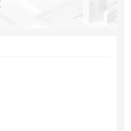
m
AI 应用
10分钟微调：让0.6B模型媲美235B模
多模态数据信
m
型
依托云原生高可用架构,实现Dify私有化部署
用1%尺寸在特定领域达到大模型90%以上效果
一个 AI 助手
超强辅助，Bol
即刻拥有 DeepSeek-R1 满血版
在企业官网、通讯软件中为客户提供 AI 客服
多种方案随心选，轻松解锁专属 DeepSeek