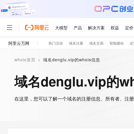
大模型
产品
解决方案
权益
定价
阿里云万网
热门活动
域名注册
域名交易
智能建站
定
大模型
产品
解决方案
权益
定价
云市场
伙伴
服务
了解阿里云
精选产品
精选解决方案
普惠上云
产品定价
精选商城
成为销售伙伴
售前咨询
为什么选择阿里云
千问AI平台
whois首页
>
域名denglu.vip的whois信息
了解云产品的定价详情
大模型服务平台百炼
千问办公，解锁你的工作
普惠上云 官方力荐
分销伙伴
在线服务
网站建设
什么是云计算
大
大模型服务与应用平台
企业级Agent产品，直接
云服务器38元/年起，超
域名denglu.vip的w
咨询伙伴
多端小程序
技术领先
云上成本管理
售后服务
轻量应用服务器
Agency Agents：拥
官方推荐返现计划
大模型
精选产品
精选解决方案
Salesforce 国际版订阅
稳定可靠
管理和优化成本
推荐新用户得奖励，单订单
销售伙伴合作计划
自助服务
友盟天域
安全合规
人工智能与机器学习
AI
文本生成
在这里，您可以了解一个域名的注册信息、所有者、注册
云数据库 RDS
HappyHorse 打造一
云工开物
无影生态合作计划
在线服务
观测云
分析师报告
高校专属算力普惠，学生认
计算
互联网应用开发
Qwen3.8-Max
HOT
Salesforce On Alibaba C
工单服务
智能体时代全能旗舰模型
Tuya 物联网平台阿里云
研究报告与白皮书
人工智能平台 PAI
快速拥有专属 OpenClaw
大模
Consulting Partner 合
大数据
容器
免费试用
短信专区
一站式AI开发、训练和推
蓝凌 OA
Qwen3.7-Plus
AI 大模型销售与服务生
现代化应用