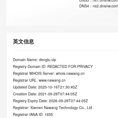
DNS
3
：
ns1.dnsnw.co
快速部署 Dify，高效搭建 
DNS
4
：
ns2.dnsnw.co
迁移与运维管理
10 分钟在聊天系统中增加
专有云
英文信息
Domain Name: denglu.vip
Registry Domain ID: REDACTED FOR PRIVACY
Registrar WHOIS Server: whois.nawang.cn
Registrar URL: www.nawang.cn
Updated Date: 2025-10-16T21:30:40Z
Creation Date: 2021-09-28T07:44:05Z
Registry Expiry Date: 2026-09-28T07:44:05Z
Registrar: Xiamen Nawang Technology Co., Ltd
Registrar IANA ID: 1655