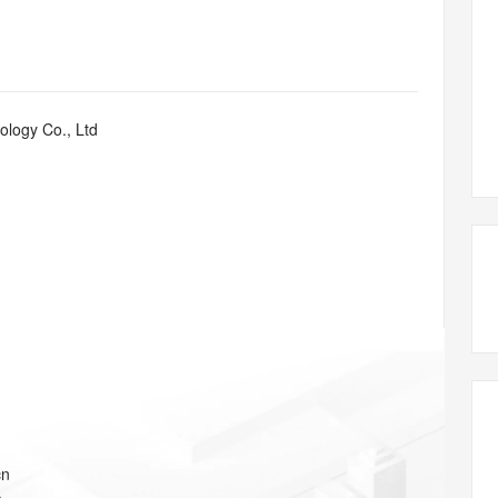
态智能体模型
旗舰 MoE 大模型，百万上下文与顶尖推理能力
图生视频，流
同享
万小智 AI 建站低至 15元/月
Qoder CN
AI 短剧/漫剧
云原生数据库 
快递物流查询
WordPress
成为服务伙
高校合作
点，立即开启云上创新
覆盖公网/内网、递归/权威、移动APP等全场景解析服务
送.CN域名，送备案服务码
基于千问大模型等，支持代码智能生成、研发智能问答
AI助力短剧
GLM-5.2
Wan2.7-T
Ubuntu
服务生态伙伴
视觉 Coding、空间感知、多模态思考等全面升级
1M上下文，专为长程任务能力而生
云工开物
企业应用
Works
Night Plan 支持 Qwen 3.8-Max
云原生大数据计算服务 MaxCompute
AI 办公
容器服务 Kub
NEW
Red Hat
30+ 款产品免费体验
Data Agent 驱动的一站式 Data+AI 开发治理平台
夜间 5 折，Qwen/Meoo/TokenPlan 客户专享
面向分析的企业级SaaS模式云数据仓库
AI智能应用
提供一站式管
科研合作
logy Co., Ltd
ERP
堂（旗舰版）
SUSE
智能客服
AI 应用构建
大模型原生
CRM
防护产品
2个月
自动承接线索
建站小程序
Qoder
大模型服务平台百炼-应用模版
OA 办公系统
HOT
NEW
面向真实软件
个人版上线、团队版降价；千问3.8-Max首发发尝鲜
丰富多元化的应用模版和解决方案
力提升
财税管理
模板建站
万有无界
大模型服务平台百炼-智能体
400电话
定制建站
的模型效果
灵活可视化地构建企业级 Agent
方案
广告营销
模板小程序
秒悟
人工智能平台 PAI
定制小程序
云端极速 AI 
新一代 AI 视频生成模型，深度适配广告营销等场景
AI Native 的算法工程平台，一站式完成建模、训练、推理服务部署
APP 开发
建站系统
cn