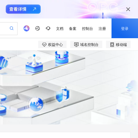
文档
备案
控制台
注册
登录
权益中心
域名控制台
移动端
验
作计划
器
AI 活动
专业服务
服务伙伴合作计划
开发者社区
加入我们
产品动态
服务平台百炼
阿里云 OPC 创新助力计划
一站式生成采购清单，支持单品或批量购买
io：打造专属 AI 语音助手
S产品伙伴计划（繁花）
峰会
CS
造的大模型服务与应用开发平台
一句话生成原生可编辑精美 PPT 文稿
AI 生产力先锋
Al MaaS 服务伙伴赋能合作
域名
博文
Careers
至高可申请百万元
Qwen3.8-Max 模型上线
开启高性价比 AI 编程新体验
弹性可伸缩的云计算服务
Qwen-Audio-3.0-Realtime 端到端实时语音角色扮演
输入一句话想法, 轻松生成专业的 PPT
先锋实践拓展 AI 生产力的边界
Token 补贴，五大权
计划
海大会
伙伴信用分合作计划
商标
问答
社会招聘
益加速 OPC 成功
eek-V4-Pro
SS
一键部署幻兽帕鲁游戏服务器
飞天发布时刻
HOT
Open Search 向量检索版支
划
备案
电子书
校园招聘
pSeek-V4-Pro
视频创作，一键激活电商全链路生产力
稳定、安全、高性价比、高性能的云存储服务
一键购买专属联机服务器，轻松开启游戏
所见，即是所愿
持视频检索 Pipeline 功能
更多支持
划
公司注册
镜像站
视频生成
语音识别与合成
专属 QwenPaw
漫剧工坊：一站式动画创作平台
AI 实训营
HOT
应用身份服务 (IDaaS)
合作伙伴培训与认证
划
上云迁移
站生成，高效打造优质广告素材
全接入的云上超级电脑
从聊天伙伴进化为能主动干活的本地数字员工
快速生产连贯的高质量长漫剧
从基础到进阶，Agent 创客手把手教你
OpenClaw 管理能力上线
e-1.1-T2V
Qwen3-TTS-Flash
lScope
我要反馈
查询合作伙伴
畅细腻的高质量视频
离线语音合成大模型，多语言方言自适应，低延迟高稳定
n Alibaba Cloud ISV 合作
代维服务
建企业门户网站
10 分钟搭建微信、支付宝小程序
MaxCompute MaxFrame 提
创新加速
ope
登录合作伙伴管理后台
我要建议
站，无忧落地极速上线
以可视化方式快速构建移动和 PC 门户网站
国内短信简单易用，安全可靠，秒级触达，全球覆盖200+国家和地区。
高效部署网站，快速应用到小程序
供自动弹性内存功能
e-1.1-I2V
Cosyvoice-V3-Flash