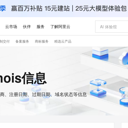
云市场
伙伴
服务
了解阿里云
制交付
备案服务
商标服务
精选云产品
AI 特惠
数据与 API
成为产品伙伴
企业增值服务
最佳实践
价格计算器
AI 场景体
基础软件
产品伙伴合
阿里云认证
市场活动
配置报价
大模型
自助选配和估算价格
新方式
睿译宝，AI翻译排版一步到位
智启 AI 普惠权益
产品生态集成认证中心
企业支持计划
云上春晚
域名与网站
千问官方 MaaS 平台，为开发者和 Agent 而生，新用户赠送 1 亿 + tokens 额度
Qwen Aud
AI Coding
阿里云Maa
2026 阿里云
云服务器 E
为企业打
数据集
Windows
大模型认证
模型
NEW
NEW
交付可用成果
值低价云产品抢先购
上传文档即自动完成翻译和格式还原
至高享 1亿+免费 tokens，加速 Al 应用落地
提供智能易用的域名与建站服务
智能编程，一键
安全可靠、
hois信息
产品生态伙伴
专家技术服务
云上奥运之旅
弹性计算合作
阿里云中企出
手机三要素
宝塔 Linux
全部认证
价格优势
有专属领域专家
GLM-5.2：长任务时代开源旗舰模型
阿里云 OPC 创新助力计划
千问大模型
即刻拥有 DeepS
AI 电商营销
对象存储 O
大模型
产品生态伙伴工作台
企业增值服务台
云栖战略参考
云存储合作计
云栖大会
身份实名认证
CentOS
训练营
推动算力普惠，释放技术红利
最高返9万
多领域专家智能体,一键组建 AI 虚拟交付团队
快速构建应用程序和网站，即刻迈出上云第一步
至高百万元 Token 补贴，加速一人公司成长
多元化、高性能、安全可靠的大模型服务
真正可用的 1M 上下文,一次完成代码全链路开发
轻松解锁专属 Dee
从图文生成到
云上的中国
数据库合作计
活动全景
短信
Docker
图片和
商、注册日期、过期日期、域名状态等信息
站式影视创作平台
Hermes Agent，打造自进化智能体
Token Plan 模型订阅计划
数字证书管理服务（原SSL证书）
5 分钟轻松部署
AI 广告创作
无影云电脑
企业成长
NEW
信息公告
看见新力量
云网络合作计
OCR 文字识别
JAVA
证享300元代金券
可视化编排打通从文字构思到成片全链路闭环
全托管，含MySQL、PostgreSQL、SQL Server、MariaDB多引擎
自主进化，持久记忆，越用越聪明
Qwen3.8-Max 首发尝鲜，限时加量 10 倍，夜间低至2折
实现全站HTTPS，呈现可信的WEB访问
图文、视频一
随时随地安
Kimi-K3
HappyHors
NEW
魔搭 Mode
loud
服务实践
官网公告
Kimi 最新旗舰模型，长程编程与推理利器
让文字生成流
金融模力时刻
Salesforce O
版
发票查验
全能环境
Claude Code + GStack 打造工程团队
千问办公，限时限量积分加倍
Qoder
低代码高效构
AI 建站
短信服务
型
NEW
作计划
计划
创新中心
魔搭 ModelSc
健康状态
理服务
让AI从“聊天伙伴”进化为能干活的“数字员工”
安装技能 GStack，拥有专属 AI 工程团队
你的AI工作搭子，覆盖日常办公高频场景
面向真实软件的智能体编程平台
0 代码专业建
客户案例
天气预报查询
操作系统
Deepseek-v4-pro
HappyHors
态合作计划