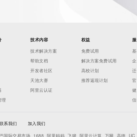
 of Record identified in this output for information on how 
ied domain name.
价
技术内容
权益
服
技术解决方案
免费试用
基
帮助文档
解决方案免费试用
企
开发者社区
高校计划
迁
天池大赛
推荐返现计划
官
器
阿里云认证
健
管理
信
联系我们
加入我们
巴国际交易市场
1688
阿里妈妈
飞猪
阿里云计算
万网
高德
UC