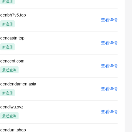
新注册
息提取
与 AI 智能体进行实时音视频通话
从文本、图片、视频中提取结构化的属性信息
构建支持视频理解的 AI 音视频实时通话应用
denbh7v5.top
查看详情
t.diy 一步搞定创意建站
构建大模型应用的安全防护体系
新注册
通过自然语言交互简化开发流程,全栈开发支持
通过阿里云安全产品对 AI 应用进行安全防护
dencastn.top
查看详情
新注册
dencent.com
查看详情
最近查询
dendendamen.asia
查看详情
新注册
dendiwu.xyz
查看详情
最近查询
dendum.shop