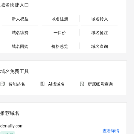
安全
畅自然，细节丰富
高表现力语音合成大模型，语音克隆听感自然
我要投诉
PolarDB
域名快捷入口
上云场景组合购
Milvus 弹性伸缩功能新增节
伴
漫剧创作，剧本、分镜、视频高效生成
100%兼容MySQL、PostgreSQL，兼容Oracle，支持集中和分布式
覆盖90%+业务场景，专享组合折扣价
点支持范围
2V
VPN
Fun-ASR
新人权益
域名注册
域名转入
文戏情感细腻自然，动作戏激烈拳拳到肉，实现更强表演能力
支持中英文自由切换，具备更强的噪声鲁棒性
ernetes 版 ACK
云聚AI 严选权益
AI 原生数据库服务发布
SSL 证书
，一键激活高效办公新体验
理容器应用的 K8s 服务
精选AI产品，从模型到应用全链提效
Agent 数据网关
域名续费
一口价
域名抢注
堡垒机
AI 用量加速计划
云原生数据库 PolarDB
应用
域名回购
价格总览
防火墙
域名查询
、识别商机，让客服更高效、服务更出色。
新老同享，达量后返
Agentic Database 发布
千问办公
主机安全
NEW
的智能体编程平台
一站式AI生产力平台
域名免费工具
AI 应用及服务市场
伶鹊
企业级人与Agent协作平台，接入和调度多个数字员工
智能客服平台，对话机器人、对话分析、智能外呼
智能起名
AI找域名
所属账号查询
AI 应用
大模型服务平台百炼 - 全妙
大模型
应用创作平台
多模态内容创作工具，已接入 DeepSeek
自然语言处理
推荐域名
数据标注
denalily.com
机器学习
查看详情