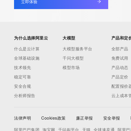
立即体验
Registrant Email: Please query the RDDS service of the Registrar
to contact the Registrant, Admin, or Tech contact of the quer
Registry Admin ID:
Admin Name:
Admin Organization:
为什么选择阿里云
大模型
产品和定
Admin Street:
Admin Street:
什么是云计算
大模型服务平台
全部产品
Admin Street:
全球基础设施
千问大模型
免费试用
Admin City:
技术领先
模型市场
产品动态
Admin State/Province:
稳定可靠
产品定价
Admin Postal Code:
Admin Country:
安全合规
配置报价
Admin Phone:
分析师报告
云上成本
Admin Phone Ext:
Admin Fax:
Admin Fax Ext:
法律声明
Cookies政策
廉正举报
安全举报
Admin Email:
阿里巴巴集团
淘宝网
千问AI平台
天猫
全球速卖通
阿里巴