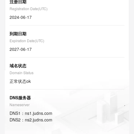
注册日期
Registration Date(UTC)
2024-06-17
到期日期
Expiration Date(UTC)
2027-06-17
域名状态
Domain Status
正常状态
ok
DNS服务器
Nameserver
DNS
1
：
ns1.judns.com
DNS
2
：
ns2.judns.com