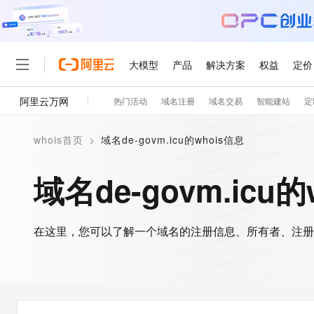
大模型
产品
解决方案
权益
定价
阿里云万网
热门活动
域名注册
域名交易
智能建站
定
大模型
产品
解决方案
权益
定价
云市场
伙伴
服务
了解阿里云
精选产品
精选解决方案
普惠上云
产品定价
精选商城
成为销售伙伴
售前咨询
为什么选择阿里云
千问AI平台
whois首页
>
域名de-govm.icu的whois信息
了解云产品的定价详情
大模型服务平台百炼
千问办公，解锁你的工作
普惠上云 官方力荐
分销伙伴
在线服务
网站建设
什么是云计算
大
大模型服务与应用平台
企业级Agent产品，直接
云服务器38元/年起，超
域名de-govm.icu
咨询伙伴
多端小程序
技术领先
云上成本管理
售后服务
轻量应用服务器
Agency Agents：拥
官方推荐返现计划
大模型
精选产品
精选解决方案
Salesforce 国际版订阅
稳定可靠
管理和优化成本
推荐新用户得奖励，单订单
销售伙伴合作计划
自助服务
友盟天域
安全合规
人工智能与机器学习
AI
文本生成
在这里，您可以了解一个域名的注册信息、所有者、注册
云数据库 RDS
HappyHorse 打造一
云工开物
无影生态合作计划
在线服务
观测云
分析师报告
高校专属算力普惠，学生认
计算
互联网应用开发
Qwen3.8-Max
HOT
Salesforce On Alibaba C
工单服务
智能体时代全能旗舰模型
Tuya 物联网平台阿里云
研究报告与白皮书
人工智能平台 PAI
快速拥有专属 OpenClaw
大模
Consulting Partner 合
大数据
容器
免费试用
短信专区
一站式AI开发、训练和推
蓝凌 OA
Qwen3.7-Plus
AI 大模型销售与服务生
现代化应用