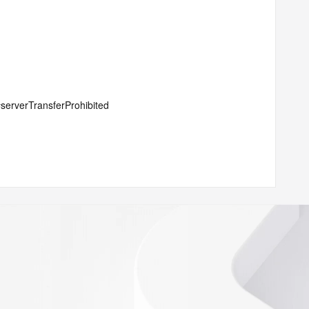
#serverTransferProhibited
lientTransferProhibited
lientUpdateProhibited
elete
ptionPeriod
.com
w.icann.org/wicf/