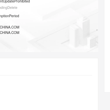
entUpdateProhibited
AI 应用
10分钟微调：让0.6B模型媲美235B模
多模态数据信
型
ndingDelete
依托云原生高可用架构,实现Dify私有化部署
用1%尺寸在特定领域达到大模型90%以上效果
mptionPeriod
一个 AI 助手
超强辅助，Bol
即刻拥有 DeepSeek-R1 满血版
在企业官网、通讯软件中为客户提供 AI 客服
ICHINA.COM
多种方案随心选，轻松解锁专属 DeepSeek
ICHINA.COM