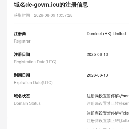
存储
天池大赛
能看、能想、能动手的多模
域名de-govm.icu的注册信息
云解析DNS
解决方案免费试用 新老
电子合同
最高领取价值200元试用
安全
网络与CDN
AI 算法大赛
Qwen3-VL-Plus
获取时间
：
2026-08-09 10:57:28
畅捷通
大数据开发治理平台 Data
AI 产品 免费试用
网络
安全
云开发大赛
Tableau 订阅
1亿+ 大模型 tokens 和 
注册商
Dominet (HK) Limited
可观测
入门学习赛
中间件
AI空中课堂在线直播课
云防火墙
140+云产品 免费试用
Registrar
大模型服务
上云与迁云
云原生的云上边界网络安全
产品新客免费试用，最长1
数据库
生态解决方案
注册日期
2025-06-13
千问AI平台-Token Plan
企业出海
大模型ACA认证体验
大数据计算
Registration Date(UTC)
助力企业全员 AI 认知与能
行业生态解决方案
政企业务
媒体服务
千问AI平台-模型体验
到期日期
2026-06-13
开发者生态解决方案
在线体验全尺寸、多种模态
Expiration Date(UTC)
企业服务与云通信
AI 开发和 AI 应用解决
Happy 系列大模型
域名与网站
域名状态
注册局设置暂停解析
ser
Domain Status
注册局设置禁止转移
ser
终端用户计算
注册商设置暂停解析
cli
Serverless
大模型解决方案
注册商设置禁止转移
cli
开发工具