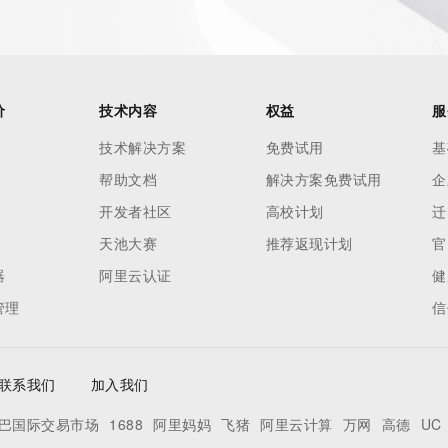
Z <<<
//icann.org/epp
价
技术内容
权益
服
RDAP: please visit
<
技术解决方案
免费试用
基
帮助文档
解决方案免费试用
企
nal
开发者社区
高校计划
迁
天池大赛
推荐返现计划
官
器
阿里云认证
健
 contain
our
管理
信
o use any
ning
data in
联系我们
加入我们
c processes
巴国际交易市场
1688
阿里妈妈
飞猪
阿里云计算
万网
高德
UC
ored and