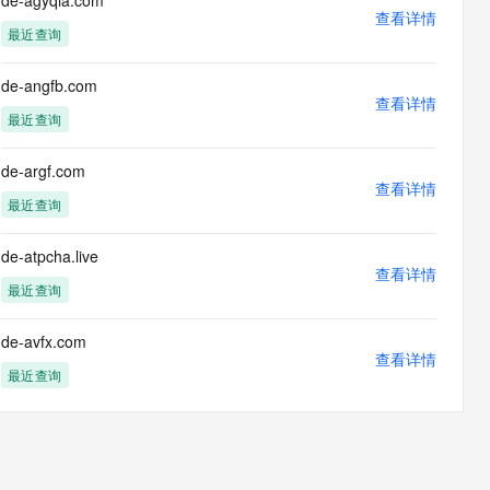
de-agyqia.com
息提取
与 AI 智能体进行实时音视频通话
查看详情
最近查询
从文本、图片、视频中提取结构化的属性信息
构建支持视频理解的 AI 音视频实时通话应用
t.diy 一步搞定创意建站
构建大模型应用的安全防护体系
de-angfb.com
通过自然语言交互简化开发流程,全栈开发支持
查看详情
通过阿里云安全产品对 AI 应用进行安全防护
最近查询
de-argf.com
查看详情
最近查询
de-atpcha.live
查看详情
最近查询
de-avfx.com
查看详情
最近查询