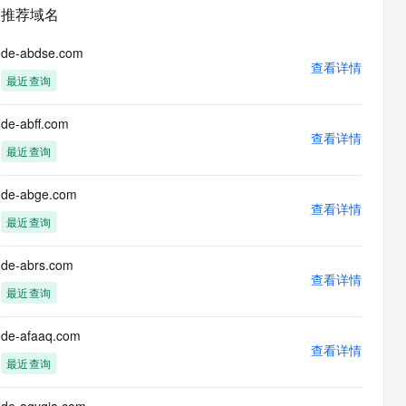
安全
畅自然，细节丰富
高表现力语音合成大模型，语音克隆听感自然
我要投诉
PolarDB
推荐域名
上云场景组合购
Milvus 弹性伸缩功能新增节
伴
漫剧创作，剧本、分镜、视频高效生成
100%兼容MySQL、PostgreSQL，兼容Oracle，支持集中和分布式
覆盖90%+业务场景，专享组合折扣价
点支持范围
2V
VPN
Fun-ASR
de-abdse.com
文戏情感细腻自然，动作戏激烈拳拳到肉，实现更强表演能力
支持中英文自由切换，具备更强的噪声鲁棒性
查看详情
ernetes 版 ACK
云聚AI 严选权益
AI 原生数据库服务发布
SSL 证书
最近查询
，一键激活高效办公新体验
理容器应用的 K8s 服务
精选AI产品，从模型到应用全链提效
Agent 数据网关
堡垒机
de-abff.com
AI 用量加速计划
云原生数据库 PolarDB
应用
查看详情
防火墙
、识别商机，让客服更高效、服务更出色。
新老同享，达量后返
Agentic Database 发布
最近查询
千问办公
主机安全
NEW
的智能体编程平台
一站式AI生产力平台
de-abge.com
查看详情
AI 应用及服务市场
最近查询
伶鹊
企业级人与Agent协作平台，接入和调度多个数字员工
智能客服平台，对话机器人、对话分析、智能外呼
AI 应用
de-abrs.com
查看详情
大模型服务平台百炼 - 全妙
最近查询
大模型
应用创作平台
多模态内容创作工具，已接入 DeepSeek
自然语言处理
de-afaaq.com
查看详情
数据标注
最近查询
机器学习