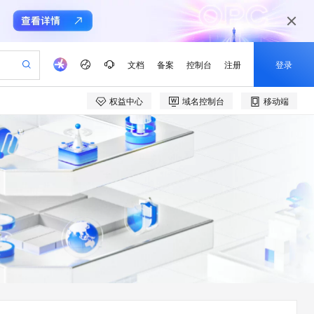
文档
备案
控制台
注册
登录
权益中心
域名控制台
移动端
验
作计划
器
AI 活动
专业服务
服务伙伴合作计划
开发者社区
加入我们
产品动态
服务平台百炼
阿里云 OPC 创新助力计划
一站式生成采购清单，支持单品或批量购买
io：打造专属 AI 语音助手
S产品伙伴计划（繁花）
峰会
CS
造的大模型服务与应用开发平台
一句话生成原生可编辑精美 PPT 文稿
AI 生产力先锋
Al MaaS 服务伙伴赋能合作
域名
博文
Careers
至高可申请百万元
Qwen3.8-Max 模型上线
开启高性价比 AI 编程新体验
弹性可伸缩的云计算服务
Qwen-Audio-3.0-Realtime 端到端实时语音角色扮演
输入一句话想法, 轻松生成专业的 PPT
先锋实践拓展 AI 生产力的边界
Token 补贴，五大权
计划
海大会
伙伴信用分合作计划
商标
问答
社会招聘
益加速 OPC 成功
eek-V4-Pro
SS
一键部署幻兽帕鲁游戏服务器
飞天发布时刻
HOT
Open Search 向量检索版支
划
备案
电子书
校园招聘
pSeek-V4-Pro
视频创作，一键激活电商全链路生产力
稳定、安全、高性价比、高性能的云存储服务
一键购买专属联机服务器，轻松开启游戏
所见，即是所愿
持视频检索 Pipeline 功能
更多支持
划
公司注册
镜像站
视频生成
语音识别与合成
专属 QwenPaw
漫剧工坊：一站式动画创作平台
AI 实训营
HOT
应用身份服务 (IDaaS)
合作伙伴培训与认证
划
上云迁移
站生成，高效打造优质广告素材
全接入的云上超级电脑
从聊天伙伴进化为能主动干活的本地数字员工
快速生产连贯的高质量长漫剧
从基础到进阶，Agent 创客手把手教你
OpenClaw 管理能力上线
e-1.1-T2V
Qwen3-TTS-Flash
lScope
我要反馈
查询合作伙伴
畅细腻的高质量视频
离线语音合成大模型，多语言方言自适应，低延迟高稳定
n Alibaba Cloud ISV 合作
代维服务
建企业门户网站
10 分钟搭建微信、支付宝小程序
MaxCompute MaxFrame 提
创新加速
ope
登录合作伙伴管理后台
我要建议
站，无忧落地极速上线
以可视化方式快速构建移动和 PC 门户网站
国内短信简单易用，安全可靠，秒级触达，全球覆盖200+国家和地区。
高效部署网站，快速应用到小程序
供自动弹性内存功能
e-1.1-I2V
Cosyvoice-V3-Flash