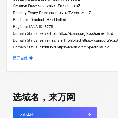
Creation Date: 2025-06-13T07:03:53.0Z
Registry Expiry Date: 2026-06-13T23:59:59.0Z
Registrar: Dominet (HK) Limited
Registrar IANA ID: 3775
Domain Status: serverHold https://icann.org/epp#serverHold
Domain Status: serverTransferProhibited https://icann.org/epp
Domain Status: clientHold https://icann.org/epp#clientHold
Domain Status: clientTransferProhibited https://icann.org/epp#c
展开全部
Domain Status: clientUpdateProhibited https://icann.org/epp#c
Domain Status: pendingDelete https://icann.org/epp#pendingD
Domain Status: redemptionPeriod https://icann.org/epp#redem
Name Server: EXPIRENS3.HICHINA.COM
Name Server: EXPIRENS4.HICHINA.COM
选域名，来万网
DNSSEC: unsigned
Registrar Abuse Contact Email: DomainAbuse@service.aliyun
Registrar Abuse Contact Phone: +86.95187
立即体验
URL of the ICANN Whois Inaccuracy Complaint Form: https://ww