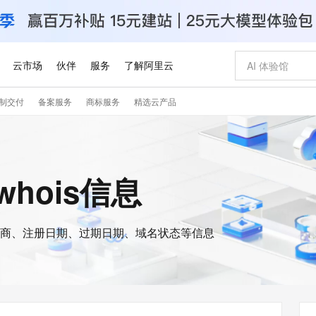
云市场
伙伴
服务
了解阿里云
制交付
备案服务
商标服务
精选云产品
AI 特惠
数据与 API
成为产品伙伴
企业增值服务
最佳实践
价格计算器
AI 场景体
基础软件
产品伙伴合
阿里云认证
市场活动
配置报价
大模型
自助选配和估算价格
新方式
睿译宝，AI翻译排版一步到位
智启 AI 普惠权益
产品生态集成认证中心
企业支持计划
云上春晚
域名与网站
千问官方 MaaS 平台，为开发者和 Agent 而生，新用户赠送 1 亿 + tokens 额度
Qwen Aud
AI Coding
阿里云Maa
2026 阿里云
云服务器 E
为企业打
数据集
Windows
大模型认证
模型
NEW
NEW
交付可用成果
值低价云产品抢先购
上传文档即自动完成翻译和格式还原
至高享 1亿+免费 tokens，加速 Al 应用落地
提供智能易用的域名与建站服务
智能编程，一键
安全可靠、
的whois信息
产品生态伙伴
专家技术服务
云上奥运之旅
弹性计算合作
阿里云中企出
手机三要素
宝塔 Linux
全部认证
价格优势
有专属领域专家
GLM-5.2：长任务时代开源旗舰模型
阿里云 OPC 创新助力计划
千问大模型
即刻拥有 DeepS
AI 电商营销
对象存储 O
大模型
产品生态伙伴工作台
企业增值服务台
云栖战略参考
云存储合作计
云栖大会
身份实名认证
CentOS
训练营
推动算力普惠，释放技术红利
最高返9万
多领域专家智能体,一键组建 AI 虚拟交付团队
快速构建应用程序和网站，即刻迈出上云第一步
至高百万元 Token 补贴，加速一人公司成长
多元化、高性能、安全可靠的大模型服务
真正可用的 1M 上下文,一次完成代码全链路开发
轻松解锁专属 Dee
从图文生成到
云上的中国
数据库合作计
活动全景
短信
Docker
图片和
商、注册日期、过期日期、域名状态等信息
站式影视创作平台
Hermes Agent，打造自进化智能体
Token Plan 模型订阅计划
数字证书管理服务（原SSL证书）
5 分钟轻松部署
AI 广告创作
无影云电脑
企业成长
NEW
信息公告
看见新力量
云网络合作计
OCR 文字识别
JAVA
证享300元代金券
可视化编排打通从文字构思到成片全链路闭环
全托管，含MySQL、PostgreSQL、SQL Server、MariaDB多引擎
自主进化，持久记忆，越用越聪明
Qwen3.8-Max 首发尝鲜，限时加量 10 倍，夜间低至2折
实现全站HTTPS，呈现可信的WEB访问
图文、视频一
随时随地安
Kimi-K3
HappyHors
NEW
魔搭 Mode
loud
服务实践
官网公告
Kimi 最新旗舰模型，长程编程与推理利器
让文字生成流
金融模力时刻
Salesforce O
版
发票查验
全能环境
Claude Code + GStack 打造工程团队
千问办公，限时限量积分加倍
Qoder
低代码高效构
AI 建站
短信服务
型
NEW
作计划
计划
创新中心
魔搭 ModelSc
健康状态
理服务
让AI从“聊天伙伴”进化为能干活的“数字员工”
安装技能 GStack，拥有专属 AI 工程团队
你的AI工作搭子，覆盖日常办公高频场景
面向真实软件的智能体编程平台
0 代码专业建
客户案例
天气预报查询
操作系统
Deepseek-v4-pro
HappyHors
态合作计划