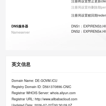
注册商设置禁止更新
cli
快速部署 Dify，高效搭建 
注册局设置待删除期
pe
迁移与运维管理
注册局设置赎回期
rede
10 分钟在聊天系统中增加
专有云
DNS服务器
DNS
1
：
EXPIRENS3.H
DNS
2
：
EXPIRENS4.H
Nameserver
英文信息
Domain Name: DE-GOVM.ICU
Registry Domain ID: D561370896-CNIC
Registrar WHOIS Server: whois.aliyun.com
Registrar URL: http://www.alibabacloud.com
Updated Date: 2026-07-22T00:30:09.0Z