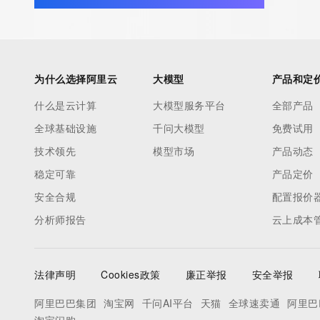
>>> Last update of WHOIS database: 2026-07-22T00:30:22.0
For more information on Whois status codes, please visit https:
为什么选择阿里云
大模型
产品和定
>>> IMPORTANT INFORMATION ABOUT THE DEPLOYMENT OF 
https://www.centralnicregistry.com/support/information/rdap <<
什么是云计算
大模型服务平台
全部产品
全球基础设施
千问大模型
免费试用
The registration data available in this service is limited. Additio
技术领先
模型市场
产品动态
data may be available at https://lookup.icann.org
稳定可靠
产品定价
安全合规
配置报价
The Whois and RDAP services are provided by CentralNic, and
information pertaining to Internet domain names registered by 
分析师报告
云上成本
our customers. By using this service you are agreeing (1) not t
information presented here for any purpose other than determi
ownership of domain names, (2) not to store or reproduce this 
法律声明
Cookies政策
廉正举报
安全举报
any way, (3) not to use any high-volume, automated, electroni
阿里巴巴集团
淘宝网
千问AI平台
天猫
全球速卖通
阿里巴
to obtain data from this service. Abuse of this service is monit