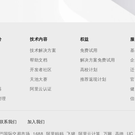
价
技术内容
权益
服
技术解决方案
免费试用
基
帮助文档
解决方案免费试用
企
开发者社区
高校计划
迁
天池大赛
推荐返现计划
官
器
阿里云认证
健
管理
信
联系我们
加入我们
巴国际交易市场
1688
阿里妈妈
飞猪
阿里云计算
万网
高德
UC