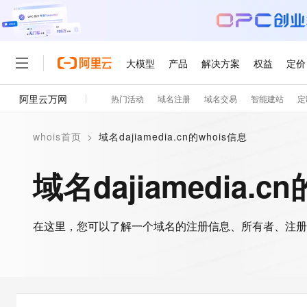
大模型
产品
解决方案
权益
定价
阿里云万网
热门活动
域名注册
域名交易
智能建站
定
大模型
产品
解决方案
权益
定价
云市场
伙伴
服务
了解阿里云
精选产品
精选解决方案
普惠上云
产品定价
精选商城
成为销售伙伴
售前咨询
为什么选择阿里云
千问AI平台
whois首页
>
域名dajiamedia.cn的whois信息
了解云产品的定价详情
大模型服务平台百炼
千问办公，解锁你的工作
普惠上云 官方力荐
分销伙伴
在线服务
网站建设
什么是云计算
大
大模型服务与应用平台
企业级Agent产品，直接
云服务器38元/年起，超
域名dajiamedia.c
咨询伙伴
多端小程序
技术领先
云上成本管理
售后服务
轻量应用服务器
Agency Agents：拥
官方推荐返现计划
大模型
精选产品
精选解决方案
Salesforce 国际版订阅
稳定可靠
管理和优化成本
推荐新用户得奖励，单订单
销售伙伴合作计划
自助服务
友盟天域
安全合规
人工智能与机器学习
AI
文本生成
在这里，您可以了解一个域名的注册信息、所有者、注册
云数据库 RDS
HappyHorse 打造一
云工开物
无影生态合作计划
在线服务
观测云
分析师报告
高校专属算力普惠，学生认
计算
互联网应用开发
Qwen3.8-Max
HOT
Salesforce On Alibaba C
工单服务
智能体时代全能旗舰模型
Tuya 物联网平台阿里云
研究报告与白皮书
人工智能平台 PAI
快速拥有专属 OpenClaw
大模
Consulting Partner 合
大数据
容器
免费试用
短信专区
一站式AI开发、训练和推
蓝凌 OA
Qwen3.7-Plus
AI 大模型销售与服务生
现代化应用