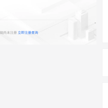
态智能体模型
旗舰 MoE 大模型，百万上下文与顶尖推理能力
图生视频，流
同享
万小智 AI 建站低至 15元/月
Qoder CN
AI 短剧/漫剧
云原生数据库 
快递物流查询
WordPress
成为服务伙
高校合作
点，立即开启云上创新
覆盖公网/内网、递归/权威、移动APP等全场景解析服务
送.CN域名，送备案服务码
基于千问大模型等，支持代码智能生成、研发智能问答
AI助力短剧
GLM-5.2
Wan2.7-T
Ubuntu
服务生态伙伴
视觉 Coding、空间感知、多模态思考等全面升级
1M上下文，专为长程任务能力而生
云工开物
企业应用
Works
Night Plan 支持 Qwen 3.8-Max
云原生大数据计算服务 MaxCompute
AI 办公
容器服务 Kub
NEW
Red Hat
30+ 款产品免费体验
Data Agent 驱动的一站式 Data+AI 开发治理平台
夜间 5 折，Qwen/Meoo/TokenPlan 客户专享
面向分析的企业级SaaS模式云数据仓库
AI智能应用
提供一站式管
科研合作
ERP
堂（旗舰版）
SUSE
能尚未注册
立即注册查询
智能客服
AI 应用构建
大模型原生
CRM
防护产品
2个月
自动承接线索
建站小程序
Qoder
大模型服务平台百炼-应用模版
OA 办公系统
HOT
NEW
面向真实软件
个人版上线、团队版降价；千问3.8-Max首发发尝鲜
丰富多元化的应用模版和解决方案
力提升
财税管理
模板建站
万有无界
大模型服务平台百炼-智能体
400电话
定制建站
的模型效果
灵活可视化地构建企业级 Agent
方案
广告营销
模板小程序
秒悟
人工智能平台 PAI
定制小程序
云端极速 AI 
新一代 AI 视频生成模型，深度适配广告营销等场景
AI Native 的算法工程平台，一站式完成建模、训练、推理服务部署
APP 开发
建站系统