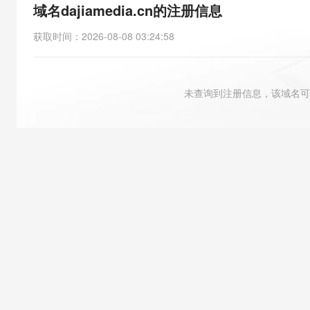
存储
天池大赛
能看、能想、能动手的多模
域名dajiamedia.cn的注册信息
云解析DNS
解决方案免费试用 新老
电子合同
最高领取价值200元试用
安全
网络与CDN
AI 算法大赛
Qwen3-VL-Plus
获取时间
：
2026-08-08 03:24:58
畅捷通
大数据开发治理平台 Data
AI 产品 免费试用
网络
安全
云开发大赛
Tableau 订阅
1亿+ 大模型 tokens 和 
可观测
入门学习赛
中间件
AI空中课堂在线直播课
未查询到注册信息，该域名可
云防火墙
140+云产品 免费试用
大模型服务
上云与迁云
云原生的云上边界网络安全
产品新客免费试用，最长1
数据库
生态解决方案
千问AI平台-Token Plan
企业出海
大模型ACA认证体验
大数据计算
助力企业全员 AI 认知与能
行业生态解决方案
政企业务
媒体服务
千问AI平台-模型体验
开发者生态解决方案
在线体验全尺寸、多种模态
企业服务与云通信
AI 开发和 AI 应用解决
Happy 系列大模型
域名与网站
终端用户计算
Serverless
大模型解决方案
开发工具