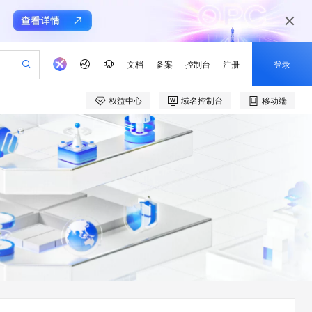
文档
备案
控制台
注册
登录
权益中心
域名控制台
移动端
验
作计划
器
AI 活动
专业服务
服务伙伴合作计划
开发者社区
加入我们
产品动态
服务平台百炼
阿里云 OPC 创新助力计划
一站式生成采购清单，支持单品或批量购买
io：打造专属 AI 语音助手
S产品伙伴计划（繁花）
峰会
CS
造的大模型服务与应用开发平台
一句话生成原生可编辑精美 PPT 文稿
AI 生产力先锋
Al MaaS 服务伙伴赋能合作
域名
博文
Careers
至高可申请百万元
Qwen3.8-Max 模型上线
开启高性价比 AI 编程新体验
弹性可伸缩的云计算服务
Qwen-Audio-3.0-Realtime 端到端实时语音角色扮演
输入一句话想法, 轻松生成专业的 PPT
先锋实践拓展 AI 生产力的边界
Token 补贴，五大权
计划
海大会
伙伴信用分合作计划
商标
问答
社会招聘
益加速 OPC 成功
eek-V4-Pro
SS
一键部署幻兽帕鲁游戏服务器
飞天发布时刻
HOT
Open Search 向量检索版支
划
备案
电子书
校园招聘
pSeek-V4-Pro
视频创作，一键激活电商全链路生产力
稳定、安全、高性价比、高性能的云存储服务
一键购买专属联机服务器，轻松开启游戏
所见，即是所愿
持视频检索 Pipeline 功能
更多支持
划
公司注册
镜像站
视频生成
语音识别与合成
专属 QwenPaw
漫剧工坊：一站式动画创作平台
AI 实训营
HOT
应用身份服务 (IDaaS)
合作伙伴培训与认证
划
上云迁移
站生成，高效打造优质广告素材
全接入的云上超级电脑
从聊天伙伴进化为能主动干活的本地数字员工
快速生产连贯的高质量长漫剧
从基础到进阶，Agent 创客手把手教你
OpenClaw 管理能力上线
e-1.1-T2V
Qwen3-TTS-Flash
lScope
我要反馈
查询合作伙伴
畅细腻的高质量视频
离线语音合成大模型，多语言方言自适应，低延迟高稳定
n Alibaba Cloud ISV 合作
代维服务
建企业门户网站
10 分钟搭建微信、支付宝小程序
MaxCompute MaxFrame 提
创新加速
ope
登录合作伙伴管理后台
我要建议
站，无忧落地极速上线
以可视化方式快速构建移动和 PC 门户网站
国内短信简单易用，安全可靠，秒级触达，全球覆盖200+国家和地区。
高效部署网站，快速应用到小程序
供自动弹性内存功能
e-1.1-I2V
Cosyvoice-V3-Flash