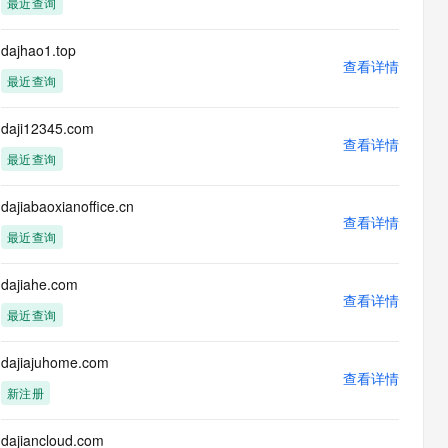
最近查询
息提取
与 AI 智能体进行实时音视频通话
从文本、图片、视频中提取结构化的属性信息
构建支持视频理解的 AI 音视频实时通话应用
dajhao1.top
查看详情
t.diy 一步搞定创意建站
构建大模型应用的安全防护体系
最近查询
通过自然语言交互简化开发流程,全栈开发支持
通过阿里云安全产品对 AI 应用进行安全防护
daji12345.com
查看详情
最近查询
dajiabaoxianoffice.cn
查看详情
最近查询
dajiahe.com
查看详情
最近查询
dajiajuhome.com
查看详情
新注册
dajiancloud.com