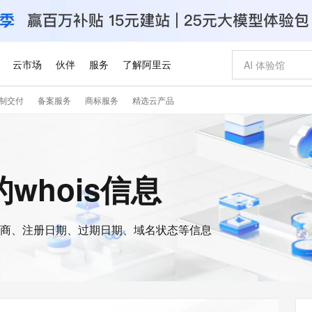
云市场
伙伴
服务
了解阿里云
制交付
备案服务
商标服务
精选云产品
AI 特惠
数据与 API
成为产品伙伴
企业增值服务
最佳实践
价格计算器
AI 场景体
基础软件
产品伙伴合
阿里云认证
市场活动
配置报价
大模型
自助选配和估算价格
新方式
睿译宝，AI翻译排版一步到位
智启 AI 普惠权益
产品生态集成认证中心
企业支持计划
云上春晚
域名与网站
千问官方 MaaS 平台，为开发者和 Agent 而生，新用户赠送 1 亿 + tokens 额度
Qwen Aud
AI Coding
阿里云Maa
2026 阿里云
云服务器 E
为企业打
数据集
Windows
大模型认证
模型
NEW
NEW
交付可用成果
值低价云产品抢先购
上传文档即自动完成翻译和格式还原
至高享 1亿+免费 tokens，加速 Al 应用落地
提供智能易用的域名与建站服务
智能编程，一键
安全可靠、
n的whois信息
产品生态伙伴
专家技术服务
云上奥运之旅
弹性计算合作
阿里云中企出
手机三要素
宝塔 Linux
全部认证
价格优势
有专属领域专家
GLM-5.2：长任务时代开源旗舰模型
阿里云 OPC 创新助力计划
千问大模型
即刻拥有 DeepS
AI 电商营销
对象存储 O
大模型
产品生态伙伴工作台
企业增值服务台
云栖战略参考
云存储合作计
云栖大会
身份实名认证
CentOS
训练营
推动算力普惠，释放技术红利
最高返9万
多领域专家智能体,一键组建 AI 虚拟交付团队
快速构建应用程序和网站，即刻迈出上云第一步
至高百万元 Token 补贴，加速一人公司成长
多元化、高性能、安全可靠的大模型服务
真正可用的 1M 上下文,一次完成代码全链路开发
轻松解锁专属 Dee
从图文生成到
云上的中国
数据库合作计
活动全景
短信
Docker
图片和
商、注册日期、过期日期、域名状态等信息
站式影视创作平台
Hermes Agent，打造自进化智能体
Token Plan 模型订阅计划
数字证书管理服务（原SSL证书）
5 分钟轻松部署
AI 广告创作
无影云电脑
企业成长
NEW
信息公告
看见新力量
云网络合作计
OCR 文字识别
JAVA
证享300元代金券
可视化编排打通从文字构思到成片全链路闭环
全托管，含MySQL、PostgreSQL、SQL Server、MariaDB多引擎
自主进化，持久记忆，越用越聪明
Qwen3.8-Max 首发尝鲜，限时加量 10 倍，夜间低至2折
实现全站HTTPS，呈现可信的WEB访问
图文、视频一
随时随地安
Kimi-K3
HappyHors
NEW
魔搭 Mode
loud
服务实践
官网公告
Kimi 最新旗舰模型，长程编程与推理利器
让文字生成流
金融模力时刻
Salesforce O
版
发票查验
全能环境
Claude Code + GStack 打造工程团队
千问办公，限时限量积分加倍
Qoder
低代码高效构
AI 建站
短信服务
型
NEW
作计划
计划
创新中心
魔搭 ModelSc
健康状态
理服务
让AI从“聊天伙伴”进化为能干活的“数字员工”
安装技能 GStack，拥有专属 AI 工程团队
你的AI工作搭子，覆盖日常办公高频场景
面向真实软件的智能体编程平台
0 代码专业建
客户案例
天气预报查询
操作系统
Deepseek-v4-pro
HappyHors
态合作计划