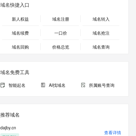
安全
畅自然，细节丰富
高表现力语音合成大模型，语音克隆听感自然
我要投诉
PolarDB
域名快捷入口
上云场景组合购
Milvus 弹性伸缩功能新增节
伴
漫剧创作，剧本、分镜、视频高效生成
100%兼容MySQL、PostgreSQL，兼容Oracle，支持集中和分布式
覆盖90%+业务场景，专享组合折扣价
点支持范围
2V
VPN
Fun-ASR
新人权益
域名注册
域名转入
文戏情感细腻自然，动作戏激烈拳拳到肉，实现更强表演能力
支持中英文自由切换，具备更强的噪声鲁棒性
ernetes 版 ACK
云聚AI 严选权益
AI 原生数据库服务发布
SSL 证书
，一键激活高效办公新体验
理容器应用的 K8s 服务
精选AI产品，从模型到应用全链提效
Agent 数据网关
域名续费
一口价
域名抢注
堡垒机
AI 用量加速计划
云原生数据库 PolarDB
应用
域名回购
价格总览
防火墙
域名查询
、识别商机，让客服更高效、服务更出色。
新老同享，达量后返
Agentic Database 发布
千问办公
主机安全
NEW
的智能体编程平台
一站式AI生产力平台
域名免费工具
AI 应用及服务市场
伶鹊
企业级人与Agent协作平台，接入和调度多个数字员工
智能客服平台，对话机器人、对话分析、智能外呼
智能起名
AI找域名
所属账号查询
AI 应用
大模型服务平台百炼 - 全妙
大模型
应用创作平台
多模态内容创作工具，已接入 DeepSeek
自然语言处理
推荐域名
数据标注
dajby.cn
机器学习
查看详情