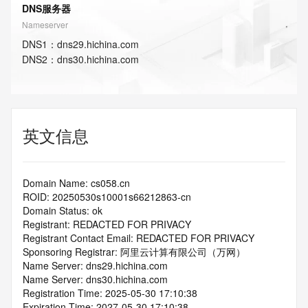
DNS服务器
Nameserver
DNS
1
：
dns29.hichina.com
DNS
2
：
dns30.hichina.com
英文信息
Domain Name: cs058.cn
ROID: 20250530s10001s66212863-cn
Domain Status: ok
Registrant: REDACTED FOR PRIVACY
Registrant Contact Email: REDACTED FOR PRIVACY
Sponsoring Registrar: 阿里云计算有限公司（万网）
Name Server: dns29.hichina.com
Name Server: dns30.hichina.com
Registration Time: 2025-05-30 17:10:38
Expiration Time: 2027-05-30 17:10:38