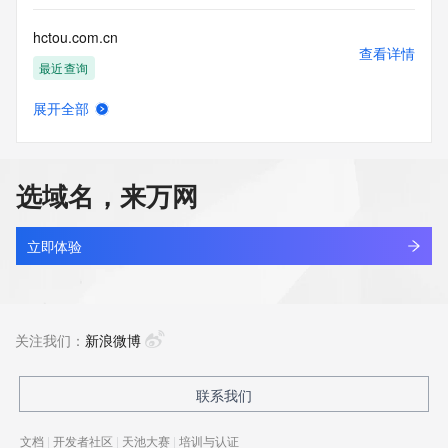
hctou.com.cn
查看详情
最近查询
展开全部
bbdc.cn
查看详情
最近查询
选域名，来万网
huanzhit.cn
查看详情
最近查询
立即体验
cyne.cn
查看详情
最近查询
关注我们：
新浪微博
aeonchina.com.cn
联系我们
查看详情
最近查询
文档
|
开发者社区
|
天池大赛
|
培训与认证