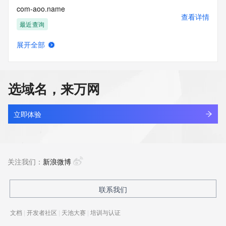
com-aoo.name
查看详情
最近查询
展开全部
com-aop.name
查看详情
最近查询
选域名，来万网
com-aou.wang
查看详情
最近查询
立即体验
com-aoy.wang
查看详情
最近查询
关注我们：
新浪微博
com-apt.live
联系我们
查看详情
最近查询
文档
|
开发者社区
|
天池大赛
|
培训与认证