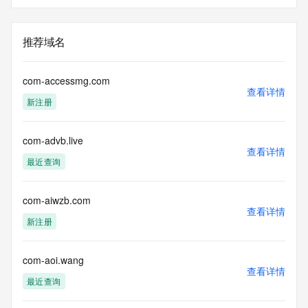
推荐域名
com-accessmg.com
查看详情
新注册
com-advb.live
查看详情
最近查询
com-aiwzb.com
查看详情
新注册
com-aoi.wang
查看详情
最近查询