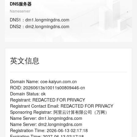
DNS服务器
Nameserver
DNS
1
：
dm1.longmingdns.com
DNS
2
：
dm2.longmingdns.com
英文信息
Domain Name: coe-kaiyun.com.cn
ROID: 20260613s10011s00809446-cn
Domain Status: ok
Registrant: REDACTED FOR PRIVACY
Registrant Contact Email: REDACTED FOR PRIVACY
Sponsoring Registrar: 阿里云计算有限公司（万网）
Name Server: dm1.longmingdns.com
Name Server: dm2.longmingdns.com
Registration Time: 2026-06-13 02:17:18
Expiration Time: 2027-06-13 02:17:18