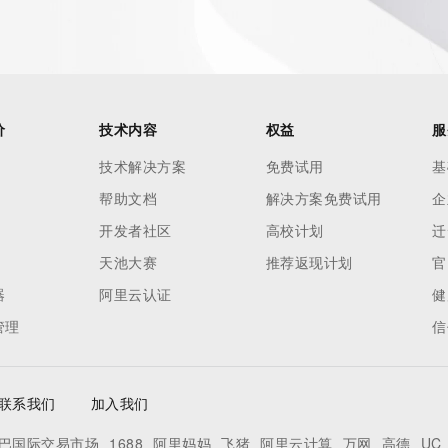
价
技术内容
权益
服
技术解决方案
免费试用
基
帮助文档
解决方案免费试用
企
开发者社区
高校计划
迁
天池大赛
推荐返现计划
官
器
阿里云认证
健
管理
信
联系我们
加入我们
巴国际交易市场
1688
阿里妈妈
飞猪
阿里云计算
万网
高德
UC