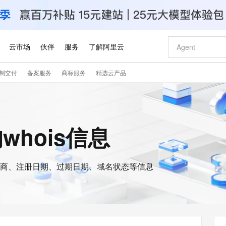
云市场
伙伴
服务
了解阿里云
制交付
备案服务
商标服务
精选云产品
AI 特惠
数据与 API
成为产品伙伴
企业增值服务
最佳实践
价格计算器
AI 场景体
基础软件
产品伙伴合
阿里云认证
市场活动
配置报价
大模型
自助选配和估算价格
步到位
智启 AI 普惠权益
产品生态集成认证中心
企业支持计划
云上春晚
域名与网站
Qwen Audio：打造专属 AI 语音助手
千问官方 MaaS 平台，为开发者和 Agent 而生，新用户赠送 1 亿 + tokens 额度
一句话生成原生
AI Coding
阿里云Maa
2026 阿里云
云服务器 E
为企业打
数据集
Windows
大模型认证
模型
NEW
NEW
格式还原
值低价云产品抢先购
至高享 1亿+免费 tokens，加速 Al 应用落地
提供智能易用的域名与建站服务
Qwen-Audio-3.0-Realtime 端到端实时语音角色扮演
输入一句话想法,
智能编程，一键
安全可靠、
的whois信息
产品生态伙伴
专家技术服务
云上奥运之旅
弹性计算合作
阿里云中企出
手机三要素
宝塔 Linux
全部认证
价格优势
开源旗舰模型
即刻拥有 DeepSeek-V4-Pro
阿里云 OPC 创新助力计划
千问大模型
一键部署幻兽
AI 电商营销
对象存储 O
大模型
产品生态伙伴工作台
企业增值服务台
云栖战略参考
云存储合作计
云栖大会
身份实名认证
CentOS
训练营
推动算力普惠，释放技术红利
最高返9万
真正可用的 1M 上下文,一次完成代码全链路开发
快速构建应用程序和网站，即刻迈出上云第一步
轻松解锁专属 DeepSeek-V4-Pro
至高百万元 Token 补贴，加速一人公司成长
多元化、高性能、安全可靠的大模型服务
一键购买专属
从图文生成到
云上的中国
数据库合作计
活动全景
短信
Docker
图片和
商、注册日期、过期日期、域名状态等信息
自进化智能体
5 分钟轻松部署专属 QwenPaw
Token Plan 模型订阅计划
数字证书管理服务（原SSL证书）
高效搭建 AI
AI 广告创作
无影云电脑
企业成长
NEW
HOT
信息公告
看见新力量
云网络合作计
OCR 文字识别
JAVA
越聪明
证享300元代金券
全托管，含MySQL、PostgreSQL、SQL Server、MariaDB多引擎
Qwen3.8-Max 首发尝鲜，限时加量 10 倍，夜间低至2折
实现全站HTTPS，呈现可信的WEB访问
从聊天伙伴进化为能主动干活的本地数字员工
图文、视频一
随时随地安
Kimi-K3
HappyHors
NEW
魔搭 Mode
loud
服务实践
官网公告
Kimi 最新旗舰模型，长程编程与推理利器
让文字生成流
金融模力时刻
Salesforce O
版
发票查验
全能环境
Claude Code + GStack 打造工程团队
千问办公，限时限量积分加倍
Qoder
低代码高效构
AI 建站
短信服务
型
NEW
作计划
计划
创新中心
魔搭 ModelSc
健康状态
理服务
让AI从“聊天伙伴”进化为能干活的“数字员工”
安装技能 GStack，拥有专属 AI 工程团队
你的AI工作搭子，覆盖日常办公高频场景
面向真实软件的智能体编程平台
0 代码专业建
客户案例
天气预报查询
操作系统
Deepseek-v4-pro
HappyHors
态合作计划