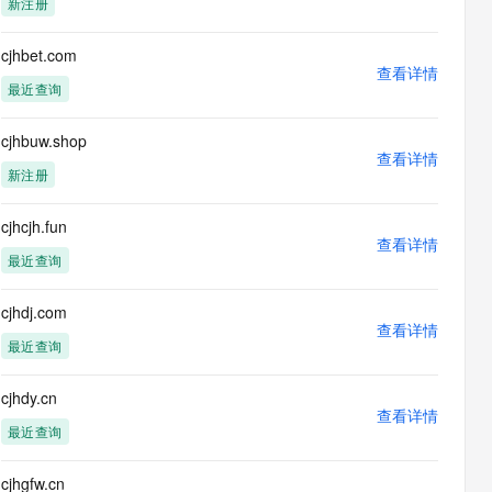
新注册
息提取
与 AI 智能体进行实时音视频通话
从文本、图片、视频中提取结构化的属性信息
构建支持视频理解的 AI 音视频实时通话应用
cjhbet.com
查看详情
t.diy 一步搞定创意建站
构建大模型应用的安全防护体系
最近查询
通过自然语言交互简化开发流程,全栈开发支持
通过阿里云安全产品对 AI 应用进行安全防护
cjhbuw.shop
查看详情
新注册
cjhcjh.fun
查看详情
最近查询
cjhdj.com
查看详情
最近查询
cjhdy.cn
查看详情
最近查询
cjhgfw.cn