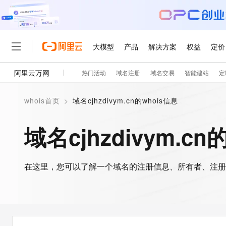
大模型
产品
解决方案
权益
定价
阿里云万网
热门活动
域名注册
域名交易
智能建站
定
大模型
产品
解决方案
权益
定价
云市场
伙伴
服务
了解阿里云
精选产品
精选解决方案
普惠上云
产品定价
精选商城
成为销售伙伴
售前咨询
为什么选择阿里云
千问AI平台
whois首页
>
域名cjhzdivym.cn的whois信息
了解云产品的定价详情
大模型服务平台百炼
睿译宝，AI翻译排版一
普惠上云 官方力荐
分销伙伴
在线服务
网站建设
什么是云计算
大
大模型服务与应用平台
上传文档即自动完成翻译和
云服务器38元/年起，超
域名cjhzdivym.cn
咨询伙伴
多端小程序
技术领先
云上成本管理
售后服务
轻量应用服务器
GLM-5.2：长任务时代
官方推荐返现计划
大模型
精选产品
精选解决方案
Salesforce 国际版订阅
稳定可靠
管理和优化成本
推荐新用户得奖励，单订单
销售伙伴合作计划
自助服务
友盟天域
安全合规
人工智能与机器学习
AI
文本生成
在这里，您可以了解一个域名的注册信息、所有者、注册
云数据库 RDS
Hermes Agent，打造
云工开物
无影生态合作计划
在线服务
观测云
分析师报告
自主进化，持久记忆，越用
高校专属算力普惠，学生认
计算
互联网应用开发
Qwen3.8-Max
HOT
Salesforce On Alibaba C
工单服务
智能体时代全能旗舰模型
Tuya 物联网平台阿里云
研究报告与白皮书
人工智能平台 PAI
快速拥有专属 OpenClaw
大模
Consulting Partner 合
大数据
容器
免费试用
短信专区
一站式AI开发、训练和推
蓝凌 OA
Qwen3.7-Plus
AI 大模型销售与服务生
现代化应用