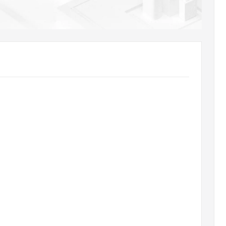
AI 应用
10分钟微调：让0.6B模型媲美235B模
多模态数据信
型
依托云原生高可用架构,实现Dify私有化部署
用1%尺寸在特定领域达到大模型90%以上效果
一个 AI 助手
超强辅助，Bol
即刻拥有 DeepSeek-R1 满血版
在企业官网、通讯软件中为客户提供 AI 客服
多种方案随心选，轻松解锁专属 DeepSeek