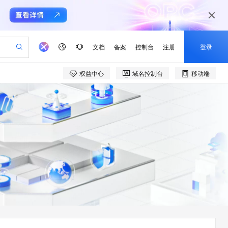
文档
备案
控制台
注册
登录
权益中心
域名控制台
移动端
验
作计划
器
AI 活动
专业服务
服务伙伴合作计划
开发者社区
加入我们
产品动态
服务平台百炼
阿里云 OPC 创新助力计划
一站式生成采购清单，支持单品或批量购买
可编辑精美 PPT 文稿
S产品伙伴计划（繁花）
峰会
CS
造的大模型服务与应用开发平台
Agency Agents：拥有专属领域专家
AI 生产力先锋
Al MaaS 服务伙伴赋能合作
域名
博文
Careers
至高可申请百万元
Qwen3.8-Max 模型上线
 轻松生成专业的 PPT
开启高性价比 AI 编程新体验
弹性可伸缩的云计算服务
先锋实践拓展 AI 生产力的边界
多领域专家智能体,一键组建 AI 虚拟交付团队
Token 补贴，五大权
计划
海大会
伙伴信用分合作计划
商标
问答
社会招聘
益加速 OPC 成功
帕鲁游戏服务器
SS
HappyHorse 打造一站式影视创作平台
飞天发布时刻
HOT
Open Search 向量检索版支
划
备案
电子书
校园招聘
联机服务器，轻松开启游戏
视频创作，一键激活电商全链路生产力
稳定、安全、高性价比、高性能的云存储服务
所见，即是所愿
持视频检索 Pipeline 功能
可视化编排打通从文字构思到成片全链路闭环
更多支持
划
公司注册
镜像站
视频生成
语音识别与合成
 智能体与工作流应用
漫剧工坊：一站式动画创作平台
AI 实训营
应用身份服务 (IDaaS)
合作伙伴培训与认证
划
上云迁移
站生成，高效打造优质广告素材
全接入的云上超级电脑
通过阿里云百炼高效搭建AI应用,助力高效开发
快速生产连贯的高质量长漫剧
从基础到进阶，Agent 创客手把手教你
OpenClaw 管理能力上线
e-1.1-T2V
Qwen3-TTS-Flash
lScope
我要反馈
查询合作伙伴
畅细腻的高质量视频
离线语音合成大模型，多语言方言自适应，低延迟高稳定
n Alibaba Cloud ISV 合作
代维服务
建企业门户网站
10 分钟搭建微信、支付宝小程序
MaxCompute MaxFrame 提
创新加速
ope
登录合作伙伴管理后台
我要建议
站，无忧落地极速上线
以可视化方式快速构建移动和 PC 门户网站
国内短信简单易用，安全可靠，秒级触达，全球覆盖200+国家和地区。
高效部署网站，快速应用到小程序
供自动弹性内存功能
e-1.1-I2V
Cosyvoice-V3-Flash