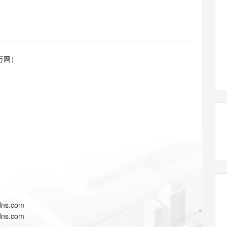
态智能体模型
旗舰 MoE 大模型，百万上下文与顶尖推理能力
图生视频，流
同享
万小智 AI 建站低至 15元/月
Qoder CN
AI 短剧/漫剧
云原生数据库 
快递物流查询
WordPress
成为服务伙
高校合作
点，立即开启云上创新
覆盖公网/内网、递归/权威、移动APP等全场景解析服务
送.CN域名，送备案服务码
基于千问大模型等，支持代码智能生成、研发智能问答
AI助力短剧
GLM-5.2
Wan2.7-T
Ubuntu
服务生态伙伴
视觉 Coding、空间感知、多模态思考等全面升级
1M上下文，专为长程任务能力而生
云工开物
企业应用
Works
Night Plan 支持 Qwen 3.8-Max
云原生大数据计算服务 MaxCompute
AI 办公
容器服务 Kub
NEW
Red Hat
30+ 款产品免费体验
Data Agent 驱动的一站式 Data+AI 开发治理平台
夜间 5 折，Qwen/Meoo/TokenPlan 客户专享
面向分析的企业级SaaS模式云数据仓库
AI智能应用
提供一站式管
科研合作
万网）
ERP
堂（旗舰版）
SUSE
智能客服
AI 应用构建
大模型原生
CRM
防护产品
2个月
自动承接线索
建站小程序
Qoder
大模型服务平台百炼-应用模版
OA 办公系统
HOT
NEW
面向真实软件
个人版上线、团队版降价；千问3.8-Max首发发尝鲜
丰富多元化的应用模版和解决方案
力提升
财税管理
模板建站
万有无界
大模型服务平台百炼-智能体
400电话
定制建站
的模型效果
灵活可视化地构建企业级 Agent
方案
广告营销
模板小程序
秒悟
人工智能平台 PAI
定制小程序
云端极速 AI 
新一代 AI 视频生成模型，深度适配广告营销等场景
AI Native 的算法工程平台，一站式完成建模、训练、推理服务部署
APP 开发
dns.com
建站系统
dns.com