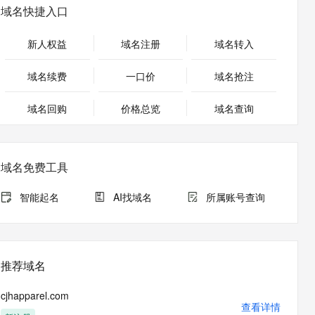
安全
畅自然，细节丰富
高表现力语音合成大模型，语音克隆听感自然
我要投诉
PolarDB
域名快捷入口
上云场景组合购
Milvus 弹性伸缩功能新增节
伴
漫剧创作，剧本、分镜、视频高效生成
100%兼容MySQL、PostgreSQL，兼容Oracle，支持集中和分布式
覆盖90%+业务场景，专享组合折扣价
点支持范围
2V
VPN
Fun-ASR
新人权益
域名注册
域名转入
文戏情感细腻自然，动作戏激烈拳拳到肉，实现更强表演能力
支持中英文自由切换，具备更强的噪声鲁棒性
ernetes 版 ACK
云聚AI 严选权益
AI 原生数据库服务发布
SSL 证书
，一键激活高效办公新体验
理容器应用的 K8s 服务
精选AI产品，从模型到应用全链提效
Agent 数据网关
域名续费
一口价
域名抢注
堡垒机
AI 用量加速计划
云原生数据库 PolarDB
应用
域名回购
价格总览
防火墙
域名查询
、识别商机，让客服更高效、服务更出色。
新老同享，达量后返
Agentic Database 发布
千问办公
主机安全
NEW
的智能体编程平台
一站式AI生产力平台
域名免费工具
AI 应用及服务市场
伶鹊
企业级人与Agent协作平台，接入和调度多个数字员工
智能客服平台，对话机器人、对话分析、智能外呼
智能起名
AI找域名
所属账号查询
AI 应用
大模型服务平台百炼 - 全妙
大模型
应用创作平台
多模态内容创作工具，已接入 DeepSeek
自然语言处理
推荐域名
数据标注
cjhapparel.com
机器学习
查看详情