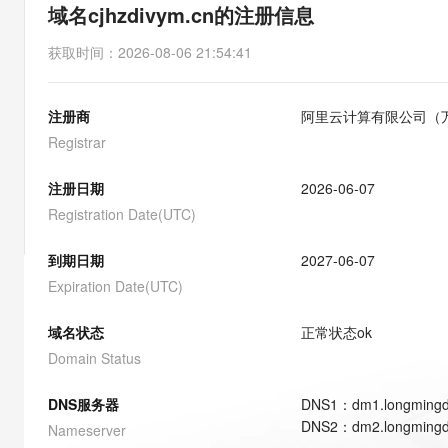
存储
天池大赛
能看、能想、能动手的多模
域名cjhzdivym.cn的注册信息
云解析DNS
解决方案免费试用 新老
电子合同
最高领取价值200元试用
安全
网络与CDN
AI 算法大赛
Qwen3-VL-Plus
获取时间
：
2026-08-06 21:54:41
畅捷通
大数据开发治理平台 Data
AI 产品 免费试用
网络
安全
云开发大赛
Tableau 订阅
1亿+ 大模型 tokens 和 
注册商
阿里云计算有限公司（
可观测
入门学习赛
中间件
AI空中课堂在线直播课
云防火墙
140+云产品 免费试用
Registrar
大模型服务
上云与迁云
云原生的云上边界网络安全
产品新客免费试用，最长1
数据库
生态解决方案
注册日期
2026-06-07
千问AI平台-Token Plan
企业出海
大模型ACA认证体验
大数据计算
Registration Date(UTC)
助力企业全员 AI 认知与能
行业生态解决方案
政企业务
媒体服务
千问AI平台-模型体验
到期日期
2027-06-07
开发者生态解决方案
在线体验全尺寸、多种模态
Expiration Date(UTC)
企业服务与云通信
AI 开发和 AI 应用解决
Happy 系列大模型
域名与网站
域名状态
正常状态
ok
Domain Status
终端用户计算
DNS服务器
DNS
1
：
dm1.longming
Serverless
大模型解决方案
DNS
2
：
dm2.longming
Nameserver
开发工具