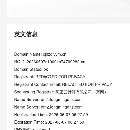
快速部署 Dify，高效搭建 
迁移与运维管理
10 分钟在聊天系统中增加
专有云
英文信息
Domain Name: cjhzdivym.cn
ROID: 20260607s10001s74799282-cn
Domain Status: ok
Registrant: REDACTED FOR PRIVACY
Registrant Contact Email: REDACTED FOR PRIVACY
Sponsoring Registrar: 阿里云计算有限公司（万网）
Name Server: dm1.longmingdns.com
Name Server: dm2.longmingdns.com
Registration Time: 2026-06-07 06:27:59
Expiration Time: 2027-06-07 06:27:59
DNSSEC: unsigned