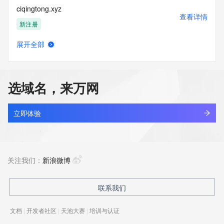
ciqingtong.xyz
查看详情
新注册
展开全部
ciqiwang.com
查看详情
最近查询
选域名，来万网
ciqomdz.cn
查看详情
最近查询
立即体验
ciqozb.cn
查看详情
最近查询
关注我们：
新浪微博
heitu.wang
联系我们
查看详情
最近查询
文档
|
开发者社区
|
天池大赛
|
培训与认证