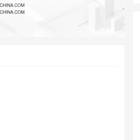
AI 应用
10分钟微调：让0.6B模型媲美235B模
多模态数据信
ICHINA.COM
型
依托云原生高可用架构,实现Dify私有化部署
ICHINA.COM
用1%尺寸在特定领域达到大模型90%以上效果
一个 AI 助手
超强辅助，Bol
即刻拥有 DeepSeek-R1 满血版
在企业官网、通讯软件中为客户提供 AI 客服
多种方案随心选，轻松解锁专属 DeepSeek