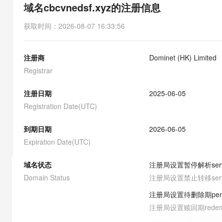
存储
天池大赛
能看、能想、能动手的多模
域名cbcvnedsf.xyz的注册信息
云解析DNS
解决方案免费试用 新老
电子合同
最高领取价值200元试用
安全
网络与CDN
AI 算法大赛
Qwen3-VL-Plus
获取时间
：
2026-08-07 16:33:56
畅捷通
大数据开发治理平台 Data
AI 产品 免费试用
网络
安全
云开发大赛
Tableau 订阅
1亿+ 大模型 tokens 和 
注册商
Dominet (HK) Limited
可观测
入门学习赛
中间件
AI空中课堂在线直播课
云防火墙
140+云产品 免费试用
Registrar
大模型服务
上云与迁云
云原生的云上边界网络安全
产品新客免费试用，最长1
数据库
生态解决方案
注册日期
2025-06-05
千问AI平台-Token Plan
企业出海
大模型ACA认证体验
大数据计算
Registration Date(UTC)
助力企业全员 AI 认知与能
行业生态解决方案
政企业务
媒体服务
千问AI平台-模型体验
到期日期
2026-06-05
开发者生态解决方案
在线体验全尺寸、多种模态
Expiration Date(UTC)
企业服务与云通信
AI 开发和 AI 应用解决
Happy 系列大模型
域名与网站
域名状态
注册局设置暂停解析
ser
Domain Status
注册局设置禁止转移
ser
终端用户计算
注册局设置待删除期
pe
Serverless
大模型解决方案
注册局设置赎回期
rede
开发工具