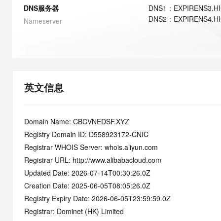
快速部署 Dify，高效搭建 
DNS服务器
DNS
1
：
EXPIRENS3.H
DNS
2
：
EXPIRENS4.H
迁移与运维管理
Nameserver
10 分钟在聊天系统中增加
专有云
英文信息
Domain Name: CBCVNEDSF.XYZ
Registry Domain ID: D558923172-CNIC
Registrar WHOIS Server: whois.aliyun.com
Registrar URL: http://www.alibabacloud.com
Updated Date: 2026-07-14T00:30:26.0Z
Creation Date: 2025-06-05T08:05:26.0Z
Registry Expiry Date: 2026-06-05T23:59:59.0Z
Registrar: Dominet (HK) Limited