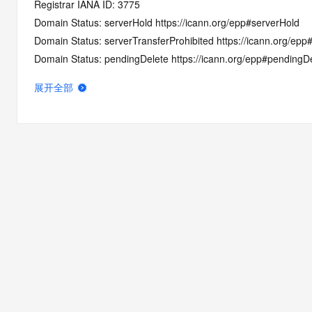
Registrar IANA ID: 3775
Domain Status: serverHold https://icann.org/epp#serverHold
Domain Status: serverTransferProhibited https://icann.org/epp
Domain Status: pendingDelete https://icann.org/epp#pendingD
Domain Status: redemptionPeriod https://icann.org/epp#redem
展开全部
Name Server: EXPIRENS3.HICHINA.COM
Name Server: EXPIRENS4.HICHINA.COM
DNSSEC: unsigned
Registrar Abuse Contact Email: DomainAbuse@service.aliyun
Registrar Abuse Contact Phone: +86.95187
URL of the ICANN Whois Inaccuracy Complaint Form: https://ww
>>> Last update of WHOIS database: 2026-08-04T19:34:55.0
For more information on Whois status codes, please visit https:
The registration data available in this service is limited. Additio
data may be available at https://lookup.icann.org