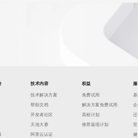
 contain
our
o use any
ning
data in
c processes
ored and
manently
cregistry.com)
价
技术内容
权益
服
re
技术解决方案
免费试用
基
uidance.
帮助文档
解决方案免费试用
企
开发者社区
高校计划
迁
天池大赛
推荐返现计划
官
器
阿里云认证
健