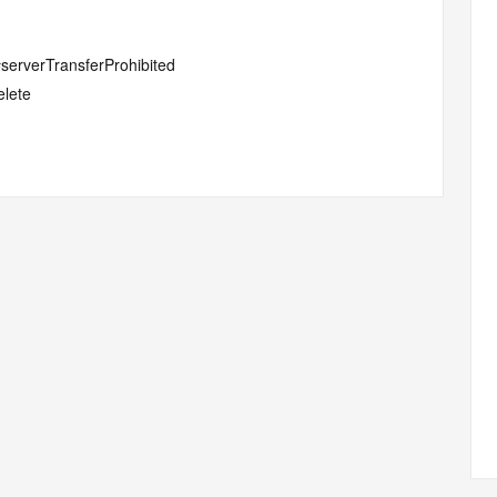
#serverTransferProhibited
elete
ptionPeriod
.com
w.icann.org/wicf/
Z <<<
//icann.org/epp
nal