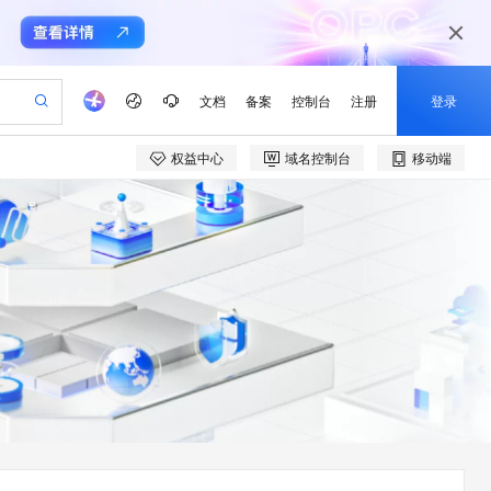
文档
备案
控制台
注册
登录
权益中心
域名控制台
移动端
验
作计划
器
AI 活动
专业服务
服务伙伴合作计划
开发者社区
加入我们
产品动态
服务平台百炼
阿里云 OPC 创新助力计划
一站式生成采购清单，支持单品或批量购买
io：打造专属 AI 语音助手
S产品伙伴计划（繁花）
峰会
CS
造的大模型服务与应用开发平台
一句话生成原生可编辑精美 PPT 文稿
AI 生产力先锋
Al MaaS 服务伙伴赋能合作
域名
博文
Careers
至高可申请百万元
Qwen3.8-Max 模型上线
开启高性价比 AI 编程新体验
弹性可伸缩的云计算服务
Qwen-Audio-3.0-Realtime 端到端实时语音角色扮演
输入一句话想法, 轻松生成专业的 PPT
先锋实践拓展 AI 生产力的边界
Token 补贴，五大权
计划
海大会
伙伴信用分合作计划
商标
问答
社会招聘
益加速 OPC 成功
eek-V4-Pro
SS
一键部署幻兽帕鲁游戏服务器
飞天发布时刻
HOT
Open Search 向量检索版支
划
备案
电子书
校园招聘
pSeek-V4-Pro
视频创作，一键激活电商全链路生产力
稳定、安全、高性价比、高性能的云存储服务
一键购买专属联机服务器，轻松开启游戏
所见，即是所愿
持视频检索 Pipeline 功能
更多支持
划
公司注册
镜像站
视频生成
语音识别与合成
专属 QwenPaw
漫剧工坊：一站式动画创作平台
AI 实训营
HOT
应用身份服务 (IDaaS)
合作伙伴培训与认证
划
上云迁移
站生成，高效打造优质广告素材
全接入的云上超级电脑
从聊天伙伴进化为能主动干活的本地数字员工
快速生产连贯的高质量长漫剧
从基础到进阶，Agent 创客手把手教你
OpenClaw 管理能力上线
e-1.1-T2V
Qwen3-TTS-Flash
lScope
我要反馈
查询合作伙伴
畅细腻的高质量视频
离线语音合成大模型，多语言方言自适应，低延迟高稳定
n Alibaba Cloud ISV 合作
代维服务
建企业门户网站
10 分钟搭建微信、支付宝小程序
MaxCompute MaxFrame 提
创新加速
ope
登录合作伙伴管理后台
我要建议
站，无忧落地极速上线
以可视化方式快速构建移动和 PC 门户网站
国内短信简单易用，安全可靠，秒级触达，全球覆盖200+国家和地区。
高效部署网站，快速应用到小程序
供自动弹性内存功能
e-1.1-I2V
Cosyvoice-V3-Flash