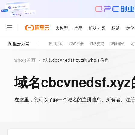
大模型
产品
解决方案
权益
定价
阿里云万网
热门活动
域名注册
域名交易
智能建站
定
大模型
产品
解决方案
权益
定价
云市场
伙伴
服务
了解阿里云
精选产品
精选解决方案
普惠上云
产品定价
精选商城
成为销售伙伴
售前咨询
为什么选择阿里云
千问AI平台
whois首页
>
域名cbcvnedsf.xyz的whois信息
了解云产品的定价详情
大模型服务平台百炼
千问办公，解锁你的工作
普惠上云 官方力荐
分销伙伴
在线服务
网站建设
什么是云计算
大
大模型服务与应用平台
企业级Agent产品，直接
云服务器38元/年起，超
域名cbcvnedsf.xy
咨询伙伴
多端小程序
技术领先
云上成本管理
售后服务
轻量应用服务器
Agency Agents：拥
官方推荐返现计划
大模型
精选产品
精选解决方案
Salesforce 国际版订阅
稳定可靠
管理和优化成本
推荐新用户得奖励，单订单
销售伙伴合作计划
自助服务
友盟天域
安全合规
人工智能与机器学习
AI
文本生成
在这里，您可以了解一个域名的注册信息、所有者、注册
云数据库 RDS
HappyHorse 打造一
云工开物
无影生态合作计划
在线服务
观测云
分析师报告
高校专属算力普惠，学生认
计算
互联网应用开发
Qwen3.8-Max
HOT
Salesforce On Alibaba C
工单服务
智能体时代全能旗舰模型
Tuya 物联网平台阿里云
研究报告与白皮书
人工智能平台 PAI
快速拥有专属 OpenClaw
大模
Consulting Partner 合
大数据
容器
免费试用
短信专区
一站式AI开发、训练和推
蓝凌 OA
Qwen3.7-Plus
AI 大模型销售与服务生
现代化应用