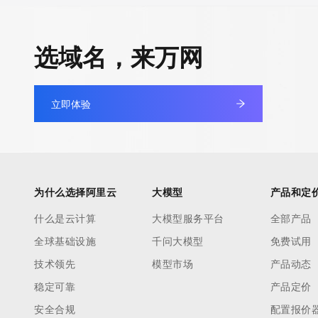
The Whois and RDAP services are provided by CentralNic, and
information pertaining to Internet domain names registered by 
选域名，来万网
our customers. By using this service you are agreeing (1) not t
information presented here for any purpose other than determi
ownership of domain names, (2) not to store or reproduce this 
立即体验
any way, (3) not to use any high-volume, automated, electroni
to obtain data from this service. Abuse of this service is monit
actions in contravention of these terms will result in being per
blacklisted. All data is (c) CentralNic Ltd (https://www.centralni
为什么选择阿里云
大模型
产品和定
Access to the Whois and RDAP services is rate limited. For mo
什么是云计算
大模型服务平台
全部产品
information, visit https://centralnicregistry.com/policies/whois-g
全球基础设施
千问大模型
免费试用
技术领先
模型市场
产品动态
稳定可靠
产品定价
安全合规
配置报价