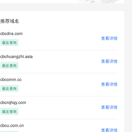
息提取
与 AI 智能体进行实时音视频通话
从文本、图片、视频中提取结构化的属性信息
构建支持视频理解的 AI 音视频实时通话应用
推荐域名
t.diy 一步搞定创意建站
构建大模型应用的安全防护体系
通过自然语言交互简化开发流程,全栈开发支持
通过阿里云安全产品对 AI 应用进行安全防护
cbcdns.com
查看详情
最近查询
cbchuangzhi.asia
查看详情
最近查询
cbcomm.cc
查看详情
最近查询
cbcrqhqy.com
查看详情
最近查询
cbcu.com.cn
查看详情