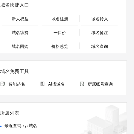
安全
畅自然，细节丰富
高表现力语音合成大模型，语音克隆听感自然
我要投诉
PolarDB
域名快捷入口
上云场景组合购
Milvus 弹性伸缩功能新增节
伴
漫剧创作，剧本、分镜、视频高效生成
100%兼容MySQL、PostgreSQL，兼容Oracle，支持集中和分布式
覆盖90%+业务场景，专享组合折扣价
点支持范围
2V
VPN
Fun-ASR
新人权益
域名注册
域名转入
文戏情感细腻自然，动作戏激烈拳拳到肉，实现更强表演能力
支持中英文自由切换，具备更强的噪声鲁棒性
ernetes 版 ACK
云聚AI 严选权益
AI 原生数据库服务发布
SSL 证书
，一键激活高效办公新体验
理容器应用的 K8s 服务
精选AI产品，从模型到应用全链提效
Agent 数据网关
域名续费
一口价
域名抢注
堡垒机
AI 用量加速计划
云原生数据库 PolarDB
应用
域名回购
价格总览
防火墙
域名查询
、识别商机，让客服更高效、服务更出色。
新老同享，达量后返
Agentic Database 发布
千问办公
主机安全
NEW
的智能体编程平台
一站式AI生产力平台
域名免费工具
AI 应用及服务市场
伶鹊
企业级人与Agent协作平台，接入和调度多个数字员工
智能客服平台，对话机器人、对话分析、智能外呼
智能起名
AI找域名
所属账号查询
AI 应用
大模型服务平台百炼 - 全妙
大模型
应用创作平台
多模态内容创作工具，已接入 DeepSeek
自然语言处理
所属列表
数据标注
最近查询.xyz域名
机器学习