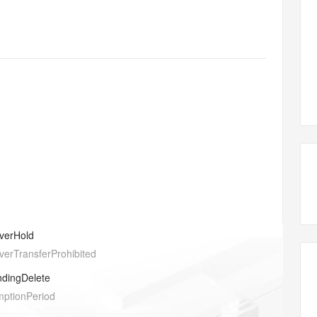
态智能体模型
旗舰 MoE 大模型，百万上下文与顶尖推理能力
图生视频，流
同享
万小智 AI 建站低至 15元/月
Qoder CN
AI 短剧/漫剧
云原生数据库 
快递物流查询
WordPress
成为服务伙
高校合作
点，立即开启云上创新
覆盖公网/内网、递归/权威、移动APP等全场景解析服务
送.CN域名，送备案服务码
基于千问大模型等，支持代码智能生成、研发智能问答
AI助力短剧
GLM-5.2
Wan2.7-T
Ubuntu
服务生态伙伴
视觉 Coding、空间感知、多模态思考等全面升级
1M上下文，专为长程任务能力而生
云工开物
企业应用
Works
Night Plan 支持 Qwen 3.8-Max
云原生大数据计算服务 MaxCompute
AI 办公
容器服务 Kub
NEW
Red Hat
30+ 款产品免费体验
Data Agent 驱动的一站式 Data+AI 开发治理平台
夜间 5 折，Qwen/Meoo/TokenPlan 客户专享
面向分析的企业级SaaS模式云数据仓库
AI智能应用
提供一站式管
科研合作
ERP
堂（旗舰版）
SUSE
智能客服
AI 应用构建
大模型原生
CRM
防护产品
2个月
自动承接线索
建站小程序
Qoder
大模型服务平台百炼-应用模版
OA 办公系统
HOT
NEW
面向真实软件
个人版上线、团队版降价；千问3.8-Max首发发尝鲜
丰富多元化的应用模版和解决方案
力提升
财税管理
模板建站
万有无界
大模型服务平台百炼-智能体
400电话
定制建站
的模型效果
灵活可视化地构建企业级 Agent
方案
广告营销
模板小程序
秒悟
人工智能平台 PAI
verHold
定制小程序
云端极速 AI 
新一代 AI 视频生成模型，深度适配广告营销等场景
AI Native 的算法工程平台，一站式完成建模、训练、推理服务部署
verTransferProhibited
APP 开发
ndingDelete
建站系统
mptionPeriod