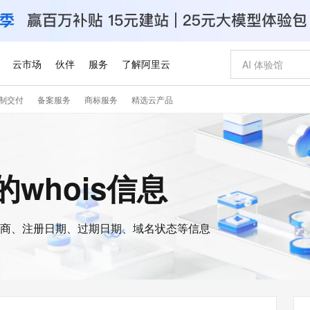
云市场
伙伴
服务
了解阿里云
制交付
备案服务
商标服务
精选云产品
AI 特惠
数据与 API
成为产品伙伴
企业增值服务
最佳实践
价格计算器
AI 场景体
基础软件
产品伙伴合
阿里云认证
市场活动
配置报价
大模型
自助选配和估算价格
新方式
睿译宝，AI翻译排版一步到位
智启 AI 普惠权益
产品生态集成认证中心
企业支持计划
云上春晚
域名与网站
千问官方 MaaS 平台，为开发者和 Agent 而生，新用户赠送 1 亿 + tokens 额度
Qwen Aud
AI Coding
阿里云Maa
2026 阿里云
云服务器 E
为企业打
数据集
Windows
大模型认证
模型
NEW
NEW
交付可用成果
值低价云产品抢先购
上传文档即自动完成翻译和格式还原
至高享 1亿+免费 tokens，加速 Al 应用落地
提供智能易用的域名与建站服务
智能编程，一键
安全可靠、
z的whois信息
产品生态伙伴
专家技术服务
云上奥运之旅
弹性计算合作
阿里云中企出
手机三要素
宝塔 Linux
全部认证
价格优势
有专属领域专家
GLM-5.2：长任务时代开源旗舰模型
阿里云 OPC 创新助力计划
千问大模型
即刻拥有 DeepS
AI 电商营销
对象存储 O
大模型
产品生态伙伴工作台
企业增值服务台
云栖战略参考
云存储合作计
云栖大会
身份实名认证
CentOS
训练营
推动算力普惠，释放技术红利
最高返9万
多领域专家智能体,一键组建 AI 虚拟交付团队
快速构建应用程序和网站，即刻迈出上云第一步
至高百万元 Token 补贴，加速一人公司成长
多元化、高性能、安全可靠的大模型服务
真正可用的 1M 上下文,一次完成代码全链路开发
轻松解锁专属 Dee
从图文生成到
云上的中国
数据库合作计
活动全景
短信
Docker
图片和
商、注册日期、过期日期、域名状态等信息
站式影视创作平台
Hermes Agent，打造自进化智能体
Token Plan 模型订阅计划
数字证书管理服务（原SSL证书）
5 分钟轻松部署
AI 广告创作
无影云电脑
企业成长
NEW
信息公告
看见新力量
云网络合作计
OCR 文字识别
JAVA
证享300元代金券
可视化编排打通从文字构思到成片全链路闭环
全托管，含MySQL、PostgreSQL、SQL Server、MariaDB多引擎
自主进化，持久记忆，越用越聪明
Qwen3.8-Max 首发尝鲜，限时加量 10 倍，夜间低至2折
实现全站HTTPS，呈现可信的WEB访问
图文、视频一
随时随地安
Kimi-K3
HappyHors
NEW
魔搭 Mode
loud
服务实践
官网公告
Kimi 最新旗舰模型，长程编程与推理利器
让文字生成流
金融模力时刻
Salesforce O
版
发票查验
全能环境
Claude Code + GStack 打造工程团队
千问办公，限时限量积分加倍
Qoder
低代码高效构
AI 建站
短信服务
型
NEW
作计划
计划
创新中心
魔搭 ModelSc
健康状态
理服务
让AI从“聊天伙伴”进化为能干活的“数字员工”
安装技能 GStack，拥有专属 AI 工程团队
你的AI工作搭子，覆盖日常办公高频场景
面向真实软件的智能体编程平台
0 代码专业建
客户案例
天气预报查询
操作系统
Deepseek-v4-pro
HappyHors
态合作计划