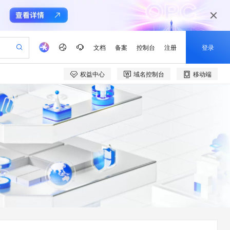
文档
备案
控制台
注册
登录
权益中心
域名控制台
移动端
验
作计划
器
AI 活动
专业服务
服务伙伴合作计划
开发者社区
加入我们
产品动态
服务平台百炼
阿里云 OPC 创新助力计划
一站式生成采购清单，支持单品或批量购买
可编辑精美 PPT 文稿
S产品伙伴计划（繁花）
峰会
CS
造的大模型服务与应用开发平台
Agency Agents：拥有专属领域专家
AI 生产力先锋
Al MaaS 服务伙伴赋能合作
域名
博文
Careers
至高可申请百万元
Qwen3.8-Max 模型上线
 轻松生成专业的 PPT
开启高性价比 AI 编程新体验
弹性可伸缩的云计算服务
先锋实践拓展 AI 生产力的边界
多领域专家智能体,一键组建 AI 虚拟交付团队
Token 补贴，五大权
计划
海大会
伙伴信用分合作计划
商标
问答
社会招聘
益加速 OPC 成功
帕鲁游戏服务器
SS
HappyHorse 打造一站式影视创作平台
飞天发布时刻
HOT
Open Search 向量检索版支
划
备案
电子书
校园招聘
联机服务器，轻松开启游戏
视频创作，一键激活电商全链路生产力
稳定、安全、高性价比、高性能的云存储服务
所见，即是所愿
持视频检索 Pipeline 功能
可视化编排打通从文字构思到成片全链路闭环
更多支持
划
公司注册
镜像站
视频生成
语音识别与合成
 智能体与工作流应用
漫剧工坊：一站式动画创作平台
AI 实训营
应用身份服务 (IDaaS)
合作伙伴培训与认证
划
上云迁移
站生成，高效打造优质广告素材
全接入的云上超级电脑
通过阿里云百炼高效搭建AI应用,助力高效开发
快速生产连贯的高质量长漫剧
从基础到进阶，Agent 创客手把手教你
OpenClaw 管理能力上线
e-1.1-T2V
Qwen3-TTS-Flash
lScope
我要反馈
查询合作伙伴
畅细腻的高质量视频
离线语音合成大模型，多语言方言自适应，低延迟高稳定
n Alibaba Cloud ISV 合作
代维服务
建企业门户网站
10 分钟搭建微信、支付宝小程序
MaxCompute MaxFrame 提
创新加速
ope
登录合作伙伴管理后台
我要建议
站，无忧落地极速上线
以可视化方式快速构建移动和 PC 门户网站
国内短信简单易用，安全可靠，秒级触达，全球覆盖200+国家和地区。
高效部署网站，快速应用到小程序
供自动弹性内存功能
e-1.1-I2V
Cosyvoice-V3-Flash