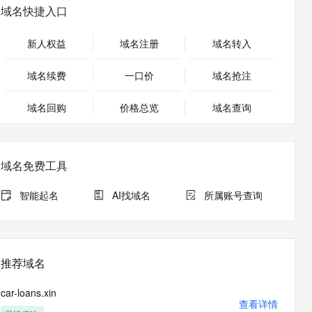
安全
畅自然，细节丰富
高表现力语音合成大模型，语音克隆听感自然
我要投诉
PolarDB
域名快捷入口
上云场景组合购
Milvus 弹性伸缩功能新增节
伴
漫剧创作，剧本、分镜、视频高效生成
100%兼容MySQL、PostgreSQL，兼容Oracle，支持集中和分布式
覆盖90%+业务场景，专享组合折扣价
点支持范围
2V
VPN
Fun-ASR
新人权益
域名注册
域名转入
文戏情感细腻自然，动作戏激烈拳拳到肉，实现更强表演能力
支持中英文自由切换，具备更强的噪声鲁棒性
ernetes 版 ACK
云聚AI 严选权益
AI 原生数据库服务发布
SSL 证书
，一键激活高效办公新体验
理容器应用的 K8s 服务
精选AI产品，从模型到应用全链提效
Agent 数据网关
域名续费
一口价
域名抢注
堡垒机
AI 用量加速计划
云原生数据库 PolarDB
应用
域名回购
价格总览
防火墙
域名查询
、识别商机，让客服更高效、服务更出色。
新老同享，达量后返
Agentic Database 发布
千问办公
主机安全
NEW
的智能体编程平台
一站式AI生产力平台
域名免费工具
AI 应用及服务市场
伶鹊
企业级人与Agent协作平台，接入和调度多个数字员工
智能客服平台，对话机器人、对话分析、智能外呼
智能起名
AI找域名
所属账号查询
AI 应用
大模型服务平台百炼 - 全妙
大模型
应用创作平台
多模态内容创作工具，已接入 DeepSeek
自然语言处理
推荐域名
数据标注
car-loans.xin
机器学习
查看详情