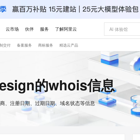
云市场
伙伴
服务
了解阿里云
制交付
备案服务
商标服务
精选云产品
AI 特惠
数据与 API
成为产品伙伴
企业增值服务
最佳实践
价格计算器
AI 场景体
基础软件
产品伙伴合
阿里云认证
市场活动
配置报价
大模型
自助选配和估算价格
步到位
智启 AI 普惠权益
产品生态集成认证中心
企业支持计划
云上春晚
域名与网站
Qwen Audio：打造专属 AI 语音助手
千问官方 MaaS 平台，为开发者和 Agent 而生，新用户赠送 1 亿 + tokens 额度
一句话生成原生
AI Coding
阿里云Maa
2026 阿里云
云服务器 E
为企业打
数据集
Windows
大模型认证
模型
NEW
NEW
格式还原
值低价云产品抢先购
至高享 1亿+免费 tokens，加速 Al 应用落地
提供智能易用的域名与建站服务
Qwen-Audio-3.0-Realtime 端到端实时语音角色扮演
输入一句话想法,
智能编程，一键
安全可靠、
esign的whois信息
产品生态伙伴
专家技术服务
云上奥运之旅
弹性计算合作
阿里云中企出
手机三要素
宝塔 Linux
全部认证
价格优势
开源旗舰模型
即刻拥有 DeepSeek-V4-Pro
阿里云 OPC 创新助力计划
千问大模型
一键部署幻兽
AI 电商营销
对象存储 O
大模型
产品生态伙伴工作台
企业增值服务台
云栖战略参考
云存储合作计
云栖大会
身份实名认证
CentOS
训练营
推动算力普惠，释放技术红利
最高返9万
真正可用的 1M 上下文,一次完成代码全链路开发
快速构建应用程序和网站，即刻迈出上云第一步
轻松解锁专属 DeepSeek-V4-Pro
至高百万元 Token 补贴，加速一人公司成长
多元化、高性能、安全可靠的大模型服务
一键购买专属
从图文生成到
云上的中国
数据库合作计
活动全景
短信
Docker
图片和
商、注册日期、过期日期、域名状态等信息
自进化智能体
5 分钟轻松部署专属 QwenPaw
Token Plan 模型订阅计划
数字证书管理服务（原SSL证书）
高效搭建 AI
AI 广告创作
无影云电脑
企业成长
NEW
HOT
信息公告
看见新力量
云网络合作计
OCR 文字识别
JAVA
越聪明
证享300元代金券
全托管，含MySQL、PostgreSQL、SQL Server、MariaDB多引擎
Qwen3.8-Max 首发尝鲜，限时加量 10 倍，夜间低至2折
实现全站HTTPS，呈现可信的WEB访问
从聊天伙伴进化为能主动干活的本地数字员工
图文、视频一
随时随地安
Kimi-K3
HappyHors
NEW
魔搭 Mode
loud
服务实践
官网公告
Kimi 最新旗舰模型，长程编程与推理利器
让文字生成流
金融模力时刻
Salesforce O
版
发票查验
全能环境
Claude Code + GStack 打造工程团队
千问办公，限时限量积分加倍
Qoder
低代码高效构
AI 建站
短信服务
型
NEW
作计划
计划
创新中心
魔搭 ModelSc
健康状态
理服务
让AI从“聊天伙伴”进化为能干活的“数字员工”
安装技能 GStack，拥有专属 AI 工程团队
你的AI工作搭子，覆盖日常办公高频场景
面向真实软件的智能体编程平台
0 代码专业建
客户案例
天气预报查询
操作系统
Deepseek-v4-pro
HappyHors
态合作计划