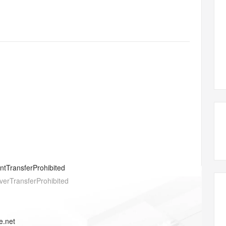
态智能体模型
旗舰 MoE 大模型，百万上下文与顶尖推理能力
图生视频，流
同享
万小智 AI 建站低至 15元/月
Qoder CN
AI 短剧/漫剧
云原生数据库 
快递物流查询
WordPress
成为服务伙
高校合作
点，立即开启云上创新
覆盖公网/内网、递归/权威、移动APP等全场景解析服务
送.CN域名，送备案服务码
基于千问大模型等，支持代码智能生成、研发智能问答
AI助力短剧
GLM-5.2
Wan2.7-T
Ubuntu
服务生态伙伴
视觉 Coding、空间感知、多模态思考等全面升级
1M上下文，专为长程任务能力而生
云工开物
企业应用
Works
Night Plan 支持 Qwen 3.8-Max
云原生大数据计算服务 MaxCompute
AI 办公
容器服务 Kub
NEW
Red Hat
30+ 款产品免费体验
Data Agent 驱动的一站式 Data+AI 开发治理平台
夜间 5 折，Qwen/Meoo/TokenPlan 客户专享
面向分析的企业级SaaS模式云数据仓库
AI智能应用
提供一站式管
科研合作
ERP
堂（旗舰版）
SUSE
智能客服
AI 应用构建
大模型原生
CRM
防护产品
2个月
自动承接线索
建站小程序
Qoder
大模型服务平台百炼-应用模版
OA 办公系统
HOT
NEW
面向真实软件
个人版上线、团队版降价；千问3.8-Max首发发尝鲜
丰富多元化的应用模版和解决方案
力提升
财税管理
模板建站
万有无界
大模型服务平台百炼-智能体
400电话
定制建站
的模型效果
灵活可视化地构建企业级 Agent
方案
广告营销
模板小程序
秒悟
人工智能平台 PAI
entTransferProhibited
定制小程序
云端极速 AI 
新一代 AI 视频生成模型，深度适配广告营销等场景
AI Native 的算法工程平台，一站式完成建模、训练、推理服务部署
verTransferProhibited
APP 开发
建站系统
e.net