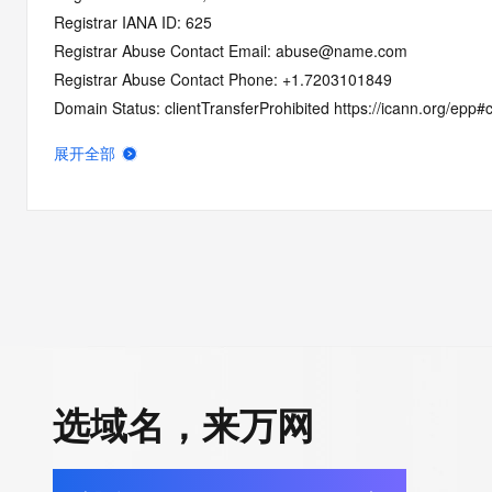
Registrar IANA ID: 625
Registrar Abuse Contact Email: abuse@name.com
Registrar Abuse Contact Phone: +1.7203101849
Domain Status: clientTransferProhibited https://icann.org/epp#c
Domain Status: serverTransferProhibited https://icann.org/epp
展开全部
Domain Status: addPeriod https://icann.org/epp#addPeriod
Registry Registrant ID: REDACTED FOR PRIVACY
Registrant Name: REDACTED FOR PRIVACY
Registrant Organization: Domain Protection Services, Inc.
Registrant Street: REDACTED FOR PRIVACY
Registrant Street: REDACTED FOR PRIVACY
Registrant Street: REDACTED FOR PRIVACY
Registrant City: REDACTED FOR PRIVACY
Registrant State/Province: CO
选域名，来万网
Registrant Postal Code: REDACTED FOR PRIVACY
Registrant Country: US
Registrant Phone: REDACTED FOR PRIVACY