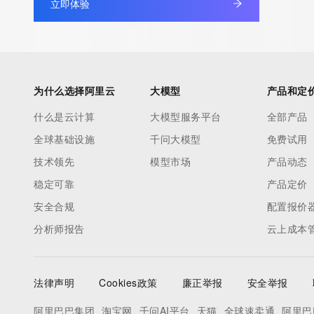
立即体验
Registrant Phone Ext: REDACTED FOR PRIVACY
Registrant Fax: REDACTED FOR PRIVACY
Registrant Fax Ext: REDACTED FOR PRIVACY
Registrant Email: Please query the RDDS service of the Registrar
to contact the Registrant, Admin, or Tech contact of the quer
为什么选择阿里云
大模型
产品和定
Registry Admin ID:
什么是云计算
大模型服务平台
全部产品
Admin Name:
Admin Organization:
全球基础设施
千问大模型
免费试用
Admin Street:
技术领先
模型市场
产品动态
Admin Street:
稳定可靠
产品定价
Admin Street:
安全合规
配置报价
Admin City:
分析师报告
Admin State/Province:
云上成本
Admin Postal Code:
Admin Country:
法律声明
Cookies政策
廉正举报
安全举报
Admin Phone:
Admin Phone Ext:
阿里巴巴集团
淘宝网
千问AI平台
天猫
全球速卖通
阿里巴