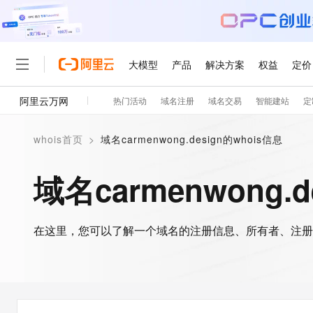
大模型
产品
解决方案
权益
定价
阿里云万网
热门活动
域名注册
域名交易
智能建站
定
大模型
产品
解决方案
权益
定价
云市场
伙伴
服务
了解阿里云
精选产品
精选解决方案
普惠上云
产品定价
精选商城
成为销售伙伴
售前咨询
为什么选择阿里云
千问AI平台
whois首页
>
域名carmenwong.design的whois信息
了解云产品的定价详情
大模型服务平台百炼
睿译宝，AI翻译排版一
普惠上云 官方力荐
分销伙伴
在线服务
网站建设
什么是云计算
大
大模型服务与应用平台
上传文档即自动完成翻译和
云服务器38元/年起，超
域名carmenwong.d
咨询伙伴
多端小程序
技术领先
云上成本管理
售后服务
轻量应用服务器
GLM-5.2：长任务时代
官方推荐返现计划
大模型
精选产品
精选解决方案
Salesforce 国际版订阅
稳定可靠
管理和优化成本
推荐新用户得奖励，单订单
销售伙伴合作计划
自助服务
友盟天域
安全合规
人工智能与机器学习
AI
文本生成
在这里，您可以了解一个域名的注册信息、所有者、注册
云数据库 RDS
Hermes Agent，打造
云工开物
无影生态合作计划
在线服务
观测云
分析师报告
自主进化，持久记忆，越用
高校专属算力普惠，学生认
计算
互联网应用开发
Qwen3.8-Max
HOT
Salesforce On Alibaba C
工单服务
智能体时代全能旗舰模型
Tuya 物联网平台阿里云
研究报告与白皮书
人工智能平台 PAI
快速拥有专属 OpenClaw
大模
Consulting Partner 合
大数据
容器
免费试用
短信专区
一站式AI开发、训练和推
蓝凌 OA
Qwen3.7-Plus
AI 大模型销售与服务生
现代化应用