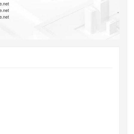
AI 应用
10分钟微调：让0.6B模型媲美235B模
多模态数据信
e.net
型
依托云原生高可用架构,实现Dify私有化部署
e.net
用1%尺寸在特定领域达到大模型90%以上效果
e.net
一个 AI 助手
超强辅助，Bol
即刻拥有 DeepSeek-R1 满血版
在企业官网、通讯软件中为客户提供 AI 客服
多种方案随心选，轻松解锁专属 DeepSeek