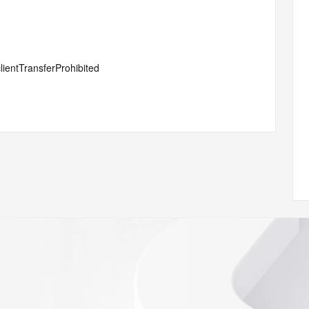
lientTransferProhibited
#serverTransferProhibited