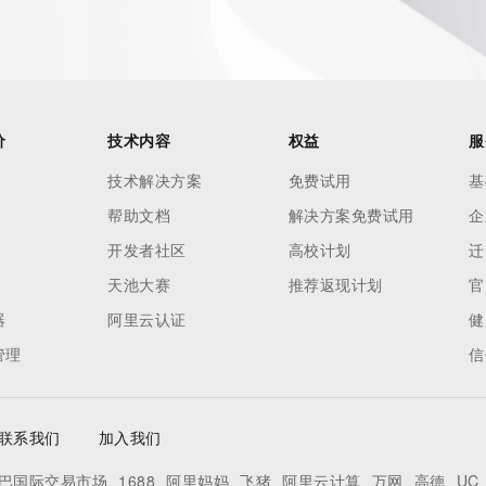
 of Record identified in this output for information on how 
ied domain name.
价
技术内容
权益
服
技术解决方案
免费试用
基
帮助文档
解决方案免费试用
企
开发者社区
高校计划
迁
天池大赛
推荐返现计划
官
器
阿里云认证
健
管理
信
联系我们
加入我们
巴国际交易市场
1688
阿里妈妈
飞猪
阿里云计算
万网
高德
UC