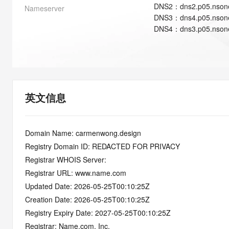
快速部署 Dify，高效搭建 
DNS
2
：
dns2.p05.nson
Nameserver
DNS
3
：
dns4.p05.nson
迁移与运维管理
DNS
4
：
dns3.p05.nson
10 分钟在聊天系统中增加
专有云
英文信息
Domain Name: carmenwong.design
Registry Domain ID: REDACTED FOR PRIVACY
Registrar WHOIS Server:
Registrar URL: www.name.com
Updated Date: 2026-05-25T00:10:25Z
Creation Date: 2026-05-25T00:10:25Z
Registry Expiry Date: 2027-05-25T00:10:25Z
Registrar: Name.com, Inc.