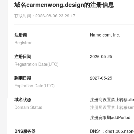
存储
天池大赛
能看、能想、能动手的多模
域名carmenwong.design的注册信息
云解析DNS
解决方案免费试用 新老
电子合同
最高领取价值200元试用
安全
网络与CDN
AI 算法大赛
Qwen3-VL-Plus
获取时间
：
2026-08-06 23:29:17
畅捷通
大数据开发治理平台 Data
AI 产品 免费试用
网络
安全
云开发大赛
Tableau 订阅
1亿+ 大模型 tokens 和 
注册商
Name.com, Inc.
可观测
入门学习赛
中间件
AI空中课堂在线直播课
云防火墙
140+云产品 免费试用
Registrar
大模型服务
上云与迁云
云原生的云上边界网络安全
产品新客免费试用，最长1
数据库
生态解决方案
注册日期
2026-05-25
千问AI平台-Token Plan
企业出海
大模型ACA认证体验
大数据计算
Registration Date(UTC)
助力企业全员 AI 认知与能
行业生态解决方案
政企业务
媒体服务
千问AI平台-模型体验
到期日期
2027-05-25
开发者生态解决方案
在线体验全尺寸、多种模态
Expiration Date(UTC)
企业服务与云通信
AI 开发和 AI 应用解决
Happy 系列大模型
域名与网站
域名状态
注册商设置禁止转移
cli
Domain Status
注册局设置禁止转移
ser
终端用户计算
注册宽限期
addPeriod
Serverless
大模型解决方案
DNS服务器
DNS
1
：
dns1.p05.nson
开发工具