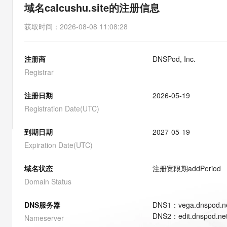
存储
天池大赛
能看、能想、能动手的多模
域名calcushu.site的注册信息
云解析DNS
解决方案免费试用 新老
电子合同
最高领取价值200元试用
安全
网络与CDN
AI 算法大赛
Qwen3-VL-Plus
获取时间
：
2026-08-08 11:08:28
畅捷通
大数据开发治理平台 Data
AI 产品 免费试用
网络
安全
云开发大赛
Tableau 订阅
1亿+ 大模型 tokens 和 
注册商
DNSPod, Inc.
可观测
入门学习赛
中间件
AI空中课堂在线直播课
云防火墙
140+云产品 免费试用
Registrar
大模型服务
上云与迁云
云原生的云上边界网络安全
产品新客免费试用，最长1
数据库
生态解决方案
注册日期
2026-05-19
千问AI平台-Token Plan
企业出海
大模型ACA认证体验
大数据计算
Registration Date(UTC)
助力企业全员 AI 认知与能
行业生态解决方案
政企业务
媒体服务
千问AI平台-模型体验
到期日期
2027-05-19
开发者生态解决方案
在线体验全尺寸、多种模态
Expiration Date(UTC)
企业服务与云通信
AI 开发和 AI 应用解决
Happy 系列大模型
域名与网站
域名状态
注册宽限期
addPeriod
Domain Status
终端用户计算
DNS服务器
DNS
1
：
vega.dnspod.n
Serverless
大模型解决方案
DNS
2
：
edit.dnspod.ne
Nameserver
开发工具