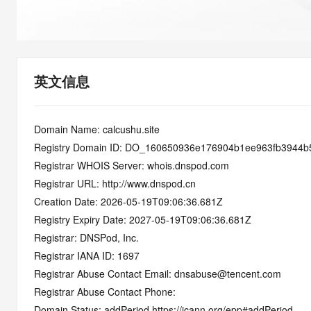
快速部署 Dify，高效搭建 
迁移与运维管理
10 分钟在聊天系统中增加
专有云
英文信息
Domain Name: calcushu.site
Registry Domain ID: DO_160650936e176904b1ee963fb3944b
Registrar WHOIS Server: whois.dnspod.com
Registrar URL: http://www.dnspod.cn
Creation Date: 2026-05-19T09:06:36.681Z
Registry Expiry Date: 2027-05-19T09:06:36.681Z
Registrar: DNSPod, Inc.
Registrar IANA ID: 1697
Registrar Abuse Contact Email: dnsabuse@tencent.com
Registrar Abuse Contact Phone: 
Domain Status: addPeriod https://icann.org/epp#addPeriod