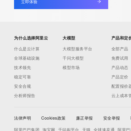
立即体验
Numbers. Whois information from other top-level domains is p
a third-party under license to Tucows Registry.
This service is intended only for query-based access. By using 
service, you agree that you will use any data presented only for
为什么选择阿里云
大模型
产品和定
purposes and that, under no circumstances will you use (a) da
什么是云计算
大模型服务平台
全部产品
acquired for the purpose of allowing, enabling, or otherwise su
全球基础设施
千问大模型
免费试用
the transmission by e-mail, telephone, facsimile or other
communications mechanism of mass  unsolicited, commercial a
技术领先
模型市场
产品动态
or solicitations to entities other than your existing  customers; o
稳定可靠
产品定价
(b) this service to enable high volume, automated, electronic 
安全合规
配置报价
that send queries or data to the systems of any Registrar or an
分析师报告
云上成本
Registry except as reasonably necessary to register domain n
modify existing domain name registrations.
法律声明
Cookies政策
廉正举报
安全举报
Tucows Registry reserves the right to modify these terms at an
submitting this query, you agree to abide by this policy. All right
阿里巴巴集团
淘宝网
千问AI平台
天猫
全球速卖通
阿里巴