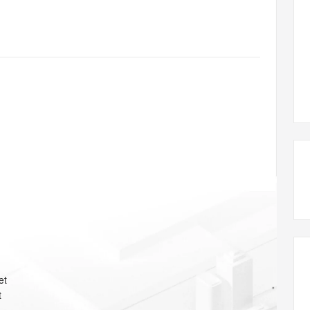
态智能体模型
旗舰 MoE 大模型，百万上下文与顶尖推理能力
图生视频，流
同享
万小智 AI 建站低至 15元/月
Qoder CN
AI 短剧/漫剧
云原生数据库 
快递物流查询
WordPress
成为服务伙
高校合作
点，立即开启云上创新
覆盖公网/内网、递归/权威、移动APP等全场景解析服务
送.CN域名，送备案服务码
基于千问大模型等，支持代码智能生成、研发智能问答
AI助力短剧
GLM-5.2
Wan2.7-T
Ubuntu
服务生态伙伴
视觉 Coding、空间感知、多模态思考等全面升级
1M上下文，专为长程任务能力而生
云工开物
企业应用
Works
Night Plan 支持 Qwen 3.8-Max
云原生大数据计算服务 MaxCompute
AI 办公
容器服务 Kub
NEW
Red Hat
30+ 款产品免费体验
Data Agent 驱动的一站式 Data+AI 开发治理平台
夜间 5 折，Qwen/Meoo/TokenPlan 客户专享
面向分析的企业级SaaS模式云数据仓库
AI智能应用
提供一站式管
科研合作
ERP
堂（旗舰版）
SUSE
智能客服
AI 应用构建
大模型原生
CRM
防护产品
2个月
自动承接线索
建站小程序
Qoder
大模型服务平台百炼-应用模版
OA 办公系统
HOT
NEW
面向真实软件
个人版上线、团队版降价；千问3.8-Max首发发尝鲜
丰富多元化的应用模版和解决方案
力提升
财税管理
模板建站
万有无界
大模型服务平台百炼-智能体
400电话
定制建站
的模型效果
灵活可视化地构建企业级 Agent
方案
广告营销
模板小程序
秒悟
人工智能平台 PAI
定制小程序
云端极速 AI 
新一代 AI 视频生成模型，深度适配广告营销等场景
AI Native 的算法工程平台，一站式完成建模、训练、推理服务部署
APP 开发
et
建站系统
t