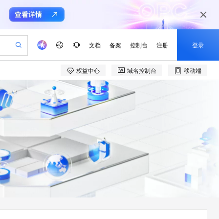
文档
备案
控制台
注册
登录
权益中心
域名控制台
移动端
验
作计划
器
AI 活动
专业服务
服务伙伴合作计划
开发者社区
加入我们
产品动态
服务平台百炼
阿里云 OPC 创新助力计划
一站式生成采购清单，支持单品或批量购买
io：打造专属 AI 语音助手
S产品伙伴计划（繁花）
峰会
CS
造的大模型服务与应用开发平台
一句话生成原生可编辑精美 PPT 文稿
AI 生产力先锋
Al MaaS 服务伙伴赋能合作
域名
博文
Careers
至高可申请百万元
Qwen3.8-Max 模型上线
开启高性价比 AI 编程新体验
弹性可伸缩的云计算服务
Qwen-Audio-3.0-Realtime 端到端实时语音角色扮演
输入一句话想法, 轻松生成专业的 PPT
先锋实践拓展 AI 生产力的边界
Token 补贴，五大权
计划
海大会
伙伴信用分合作计划
商标
问答
社会招聘
益加速 OPC 成功
eek-V4-Pro
SS
一键部署幻兽帕鲁游戏服务器
飞天发布时刻
HOT
Open Search 向量检索版支
划
备案
电子书
校园招聘
pSeek-V4-Pro
视频创作，一键激活电商全链路生产力
稳定、安全、高性价比、高性能的云存储服务
一键购买专属联机服务器，轻松开启游戏
所见，即是所愿
持视频检索 Pipeline 功能
更多支持
划
公司注册
镜像站
视频生成
语音识别与合成
专属 QwenPaw
漫剧工坊：一站式动画创作平台
AI 实训营
HOT
应用身份服务 (IDaaS)
合作伙伴培训与认证
划
上云迁移
站生成，高效打造优质广告素材
全接入的云上超级电脑
从聊天伙伴进化为能主动干活的本地数字员工
快速生产连贯的高质量长漫剧
从基础到进阶，Agent 创客手把手教你
OpenClaw 管理能力上线
e-1.1-T2V
Qwen3-TTS-Flash
lScope
我要反馈
查询合作伙伴
畅细腻的高质量视频
离线语音合成大模型，多语言方言自适应，低延迟高稳定
n Alibaba Cloud ISV 合作
代维服务
建企业门户网站
10 分钟搭建微信、支付宝小程序
MaxCompute MaxFrame 提
创新加速
ope
登录合作伙伴管理后台
我要建议
站，无忧落地极速上线
以可视化方式快速构建移动和 PC 门户网站
国内短信简单易用，安全可靠，秒级触达，全球覆盖200+国家和地区。
高效部署网站，快速应用到小程序
供自动弹性内存功能
e-1.1-I2V
Cosyvoice-V3-Flash