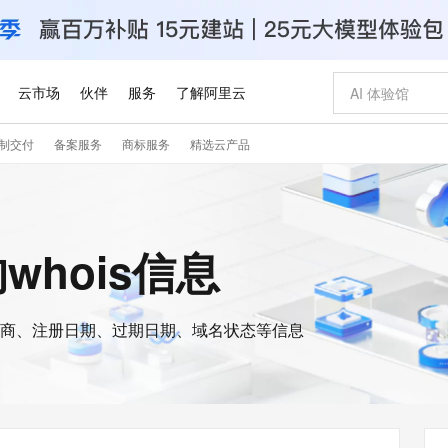
云市场
伙伴
服务
了解阿里云
制交付
备案服务
商标服务
精选云产品
AI 特惠
数据与 API
成为产品伙伴
企业增值服务
最佳实践
价格计算器
AI 场景体
基础软件
产品伙伴合
阿里云认证
市场活动
配置报价
大模型
自助选配和估算价格
新方式
睿译宝，AI翻译排版一步到位
智启 AI 普惠权益
产品生态集成认证中心
企业支持计划
云上春晚
域名与网站
千问官方 MaaS 平台，为开发者和 Agent 而生，新用户赠送 1 亿 + tokens 额度
Qwen Aud
AI Coding
阿里云Maa
2026 阿里云
云服务器 E
为企业打
数据集
Windows
大模型认证
模型
NEW
NEW
交付可用成果
值低价云产品抢先购
上传文档即自动完成翻译和格式还原
至高享 1亿+免费 tokens，加速 Al 应用落地
提供智能易用的域名与建站服务
智能编程，一键
安全可靠、
e的whois信息
产品生态伙伴
专家技术服务
云上奥运之旅
弹性计算合作
阿里云中企出
手机三要素
宝塔 Linux
全部认证
价格优势
有专属领域专家
GLM-5.2：长任务时代开源旗舰模型
阿里云 OPC 创新助力计划
千问大模型
即刻拥有 DeepS
AI 电商营销
对象存储 O
大模型
产品生态伙伴工作台
企业增值服务台
云栖战略参考
云存储合作计
云栖大会
身份实名认证
CentOS
训练营
推动算力普惠，释放技术红利
最高返9万
多领域专家智能体,一键组建 AI 虚拟交付团队
快速构建应用程序和网站，即刻迈出上云第一步
至高百万元 Token 补贴，加速一人公司成长
多元化、高性能、安全可靠的大模型服务
真正可用的 1M 上下文,一次完成代码全链路开发
轻松解锁专属 Dee
从图文生成到
云上的中国
数据库合作计
活动全景
短信
Docker
图片和
商、注册日期、过期日期、域名状态等信息
站式影视创作平台
Hermes Agent，打造自进化智能体
Token Plan 模型订阅计划
数字证书管理服务（原SSL证书）
5 分钟轻松部署
AI 广告创作
无影云电脑
企业成长
NEW
信息公告
看见新力量
云网络合作计
OCR 文字识别
JAVA
证享300元代金券
可视化编排打通从文字构思到成片全链路闭环
全托管，含MySQL、PostgreSQL、SQL Server、MariaDB多引擎
自主进化，持久记忆，越用越聪明
Qwen3.8-Max 首发尝鲜，限时加量 10 倍，夜间低至2折
实现全站HTTPS，呈现可信的WEB访问
图文、视频一
随时随地安
Kimi-K3
HappyHors
NEW
魔搭 Mode
loud
服务实践
官网公告
Kimi 最新旗舰模型，长程编程与推理利器
让文字生成流
金融模力时刻
Salesforce O
版
发票查验
全能环境
Claude Code + GStack 打造工程团队
千问办公，限时限量积分加倍
Qoder
低代码高效构
AI 建站
短信服务
型
NEW
作计划
计划
创新中心
魔搭 ModelSc
健康状态
理服务
让AI从“聊天伙伴”进化为能干活的“数字员工”
安装技能 GStack，拥有专属 AI 工程团队
你的AI工作搭子，覆盖日常办公高频场景
面向真实软件的智能体编程平台
0 代码专业建
客户案例
天气预报查询
操作系统
Deepseek-v4-pro
HappyHors
态合作计划