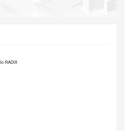
AI 应用
10分钟微调：让0.6B模型媲美235B模
多模态数据信
型
依托云原生高可用架构,实现Dify私有化部署
用1%尺寸在特定领域达到大模型90%以上效果
一个 AI 助手
超强辅助，Bol
即刻拥有 DeepSeek-R1 满血版
在企业官网、通讯软件中为客户提供 AI 客服
多种方案随心选，轻松解锁专属 DeepSeek
5c-RADIX