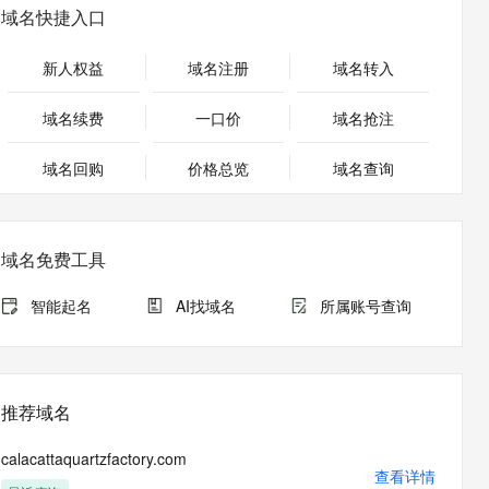
安全
畅自然，细节丰富
高表现力语音合成大模型，语音克隆听感自然
我要投诉
PolarDB
域名快捷入口
上云场景组合购
Milvus 弹性伸缩功能新增节
伴
漫剧创作，剧本、分镜、视频高效生成
100%兼容MySQL、PostgreSQL，兼容Oracle，支持集中和分布式
覆盖90%+业务场景，专享组合折扣价
点支持范围
2V
VPN
Fun-ASR
新人权益
域名注册
域名转入
文戏情感细腻自然，动作戏激烈拳拳到肉，实现更强表演能力
支持中英文自由切换，具备更强的噪声鲁棒性
ernetes 版 ACK
云聚AI 严选权益
AI 原生数据库服务发布
SSL 证书
，一键激活高效办公新体验
理容器应用的 K8s 服务
精选AI产品，从模型到应用全链提效
Agent 数据网关
域名续费
一口价
域名抢注
堡垒机
AI 用量加速计划
云原生数据库 PolarDB
应用
域名回购
价格总览
防火墙
域名查询
、识别商机，让客服更高效、服务更出色。
新老同享，达量后返
Agentic Database 发布
千问办公
主机安全
NEW
的智能体编程平台
一站式AI生产力平台
域名免费工具
AI 应用及服务市场
伶鹊
企业级人与Agent协作平台，接入和调度多个数字员工
智能客服平台，对话机器人、对话分析、智能外呼
智能起名
AI找域名
所属账号查询
AI 应用
大模型服务平台百炼 - 全妙
大模型
应用创作平台
多模态内容创作工具，已接入 DeepSeek
自然语言处理
推荐域名
数据标注
calacattaquartzfactory.com
机器学习
查看详情