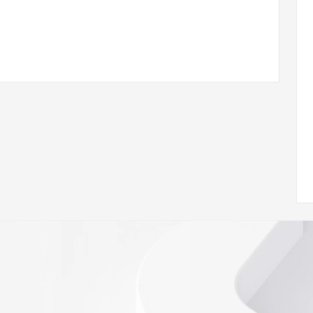
ann.org/wicf
27Z <<<
s://icann.org/epp
ed
rmational
Registry is
tes
es and