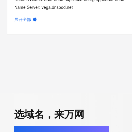
Name Server: vega.dnspod.net
Name Server: edit.dnspod.net
展开全部
DNSSEC: unsigned
URL of the ICANN RDDS Inaccuracy Complaint Form: https://ic
>>> Last update of WHOIS database: 2026-05-22T07:05:31.0
For more information on domain status codes, please visit http
The WHOIS information provided in this page has been redact
in compliance with ICANN's Temporary Specification for gTLD
Registration Data.
The data in this record is provided by Tucows Registry for info
选域名，来万网
purposes only, and it does not guarantee its accuracy. Tucows 
authoritative for whois information in top-level domains it opera
under contract with the Internet Corporation for Assigned Nam