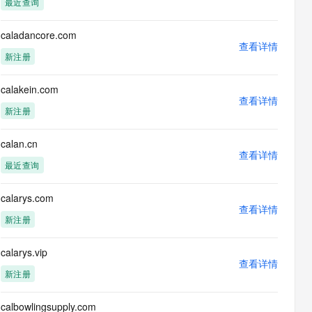
最近查询
息提取
与 AI 智能体进行实时音视频通话
从文本、图片、视频中提取结构化的属性信息
构建支持视频理解的 AI 音视频实时通话应用
caladancore.com
查看详情
t.diy 一步搞定创意建站
构建大模型应用的安全防护体系
新注册
通过自然语言交互简化开发流程,全栈开发支持
通过阿里云安全产品对 AI 应用进行安全防护
calakein.com
查看详情
新注册
calan.cn
查看详情
最近查询
calarys.com
查看详情
新注册
calarys.vip
查看详情
新注册
calbowlingsupply.com