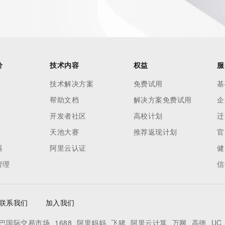
rovided by
this
 lawful
价
技术内容
权益
服
ta
技术解决方案
免费试用
基
pporting
帮助文档
解决方案免费试用
企
dvertising
开发者社区
高校计划
迁
r
天池大赛
推荐返现计划
官
processes
器
阿里云认证
健
y
管理
信
ames or
联系我们
加入我们
y time. By
s
巴国际交易市场
1688
阿里妈妈
飞猪
阿里云计算
万网
高德
UC