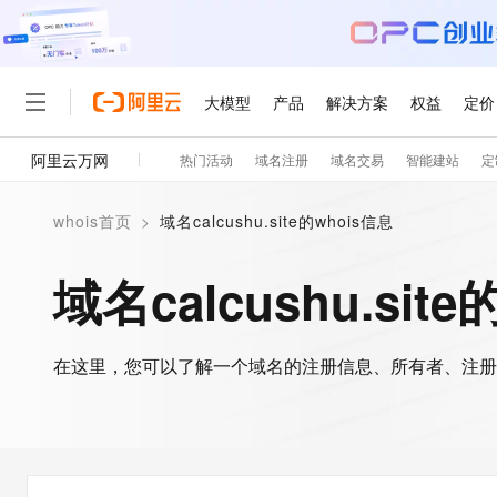
大模型
产品
解决方案
权益
定价
阿里云万网
热门活动
域名注册
域名交易
智能建站
定
大模型
产品
解决方案
权益
定价
云市场
伙伴
服务
了解阿里云
精选产品
精选解决方案
普惠上云
产品定价
精选商城
成为销售伙伴
售前咨询
为什么选择阿里云
千问AI平台
whois首页
>
域名calcushu.site的whois信息
了解云产品的定价详情
大模型服务平台百炼
千问办公，解锁你的工作
普惠上云 官方力荐
分销伙伴
在线服务
网站建设
什么是云计算
大
大模型服务与应用平台
企业级Agent产品，直接
云服务器38元/年起，超
域名calcushu.sit
咨询伙伴
多端小程序
技术领先
云上成本管理
售后服务
轻量应用服务器
Agency Agents：拥
官方推荐返现计划
大模型
精选产品
精选解决方案
Salesforce 国际版订阅
稳定可靠
管理和优化成本
推荐新用户得奖励，单订单
销售伙伴合作计划
自助服务
友盟天域
安全合规
人工智能与机器学习
AI
文本生成
在这里，您可以了解一个域名的注册信息、所有者、注册
云数据库 RDS
HappyHorse 打造一
云工开物
无影生态合作计划
在线服务
观测云
分析师报告
高校专属算力普惠，学生认
计算
互联网应用开发
Qwen3.8-Max
HOT
Salesforce On Alibaba C
工单服务
智能体时代全能旗舰模型
Tuya 物联网平台阿里云
研究报告与白皮书
人工智能平台 PAI
快速拥有专属 OpenClaw
大模
Consulting Partner 合
大数据
容器
免费试用
短信专区
一站式AI开发、训练和推
蓝凌 OA
Qwen3.7-Plus
AI 大模型销售与服务生
现代化应用