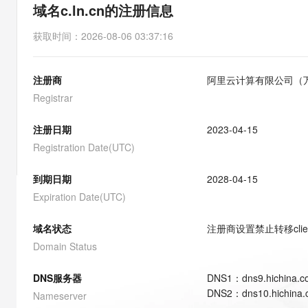
存储
天池大赛
能看、能想、能动手的多模
域名c.ln.cn的注册信息
云解析DNS
解决方案免费试用 新老
电子合同
最高领取价值200元试用
安全
网络与CDN
AI 算法大赛
Qwen3-VL-Plus
获取时间
：
2026-08-06 03:37:16
畅捷通
大数据开发治理平台 Data
AI 产品 免费试用
网络
安全
云开发大赛
Tableau 订阅
1亿+ 大模型 tokens 和 
注册商
阿里云计算有限公司（
可观测
入门学习赛
中间件
AI空中课堂在线直播课
云防火墙
140+云产品 免费试用
Registrar
大模型服务
上云与迁云
云原生的云上边界网络安全
产品新客免费试用，最长1
数据库
生态解决方案
注册日期
2023-04-15
千问AI平台-Token Plan
企业出海
大模型ACA认证体验
大数据计算
Registration Date(UTC)
助力企业全员 AI 认知与能
行业生态解决方案
政企业务
媒体服务
千问AI平台-模型体验
到期日期
2028-04-15
开发者生态解决方案
在线体验全尺寸、多种模态
Expiration Date(UTC)
企业服务与云通信
AI 开发和 AI 应用解决
Happy 系列大模型
域名与网站
域名状态
注册商设置禁止转移
cli
Domain Status
终端用户计算
DNS服务器
DNS
1
：
dns9.hichina.
Serverless
大模型解决方案
DNS
2
：
dns10.hichina
Nameserver
开发工具