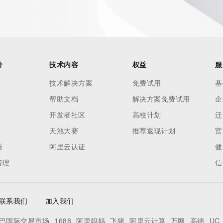
价
技术内容
权益
服
技术解决方案
免费试用
基
帮助文档
解决方案免费试用
企
开发者社区
高校计划
迁
天池大赛
推荐返现计划
官
器
阿里云认证
健
管理
信
联系我们
加入我们
巴国际交易市场
1688
阿里妈妈
飞猪
阿里云计算
万网
高德
UC