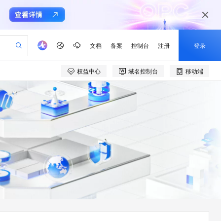
文档
备案
控制台
注册
登录
权益中心
域名控制台
移动端
验
作计划
器
AI 活动
专业服务
服务伙伴合作计划
开发者社区
加入我们
产品动态
服务平台百炼
阿里云 OPC 创新助力计划
一站式生成采购清单，支持单品或批量购买
可编辑精美 PPT 文稿
S产品伙伴计划（繁花）
峰会
CS
造的大模型服务与应用开发平台
Agency Agents：拥有专属领域专家
AI 生产力先锋
Al MaaS 服务伙伴赋能合作
域名
博文
Careers
PolarDB Agentic Database
至高可申请百万元
 轻松生成专业的 PPT
开启高性价比 AI 编程新体验
弹性可伸缩的云计算服务
先锋实践拓展 AI 生产力的边界
发布
多领域专家智能体,一键组建 AI 虚拟交付团队
Token 补贴，五大权
计划
海大会
伙伴信用分合作计划
商标
问答
社会招聘
益加速 OPC 成功
帕鲁游戏服务器
SS
HappyHorse 打造一站式影视创作平台
飞天发布时刻
HOT
秒悟 Meoo CLI 支持一键部
划
备案
电子书
校园招聘
联机服务器，轻松开启游戏
视频创作，一键激活电商全链路生产力
稳定、安全、高性价比、高性能的云存储服务
所见，即是所愿
署项目至阿里云账号
可视化编排打通从文字构思到成片全链路闭环
更多支持
划
公司注册
镜像站
视频生成
语音识别与合成
 智能体与工作流应用
漫剧工坊：一站式动画创作平台
AI 实训营
Flink OSS 支持
合作伙伴培训与认证
划
上云迁移
站生成，高效打造优质广告素材
全接入的云上超级电脑
通过阿里云百炼高效搭建AI应用,助力高效开发
快速生产连贯的高质量长漫剧
从基础到进阶，Agent 创客手把手教你
AssumeRole 角色自定义
e-1.1-T2V
Qwen3-TTS-Flash
lScope
我要反馈
查询合作伙伴
畅细腻的高质量视频
离线语音合成大模型，多语言方言自适应，低延迟高稳定
n Alibaba Cloud ISV 合作
代维服务
建企业门户网站
10 分钟搭建微信、支付宝小程序
百炼 Qwen3.7-Flash 系列模
创新加速
ope
登录合作伙伴管理后台
我要建议
站，无忧落地极速上线
以可视化方式快速构建移动和 PC 门户网站
国内短信简单易用，安全可靠，秒级触达，全球覆盖200+国家和地区。
高效部署网站，快速应用到小程序
型发布
e-1.1-I2V
Cosyvoice-V3-Flash