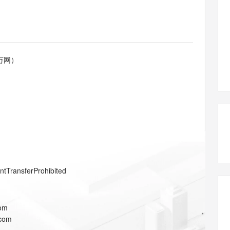
态智能体模型
旗舰 MoE 大模型，百万上下文与顶尖推理能力
图生视频，流
同享
万小智 AI 建站低至 15元/月
Qoder CN
AI 短剧/漫剧
云原生数据库 
快递物流查询
WordPress
成为服务伙
高校合作
点，立即开启云上创新
覆盖公网/内网、递归/权威、移动APP等全场景解析服务
送.CN域名，送备案服务码
基于千问大模型等，支持代码智能生成、研发智能问答
AI助力短剧
GLM-5.2
Wan2.7-T
Ubuntu
服务生态伙伴
视觉 Coding、空间感知、多模态思考等全面升级
1M上下文，专为长程任务能力而生
云工开物
企业应用
Works
Night Plan 支持 Qwen 3.8-Max
云原生大数据计算服务 MaxCompute
AI 办公
容器服务 Kub
NEW
Red Hat
30+ 款产品免费体验
Data Agent 驱动的一站式 Data+AI 开发治理平台
夜间 5 折，Qwen/Meoo/TokenPlan 客户专享
面向分析的企业级SaaS模式云数据仓库
AI智能应用
提供一站式管
科研合作
万网）
ERP
堂（旗舰版）
SUSE
智能客服
AI 应用构建
大模型原生
CRM
防护产品
2个月
自动承接线索
建站小程序
Qoder
大模型服务平台百炼-应用模版
OA 办公系统
HOT
NEW
面向真实软件
个人版上线、团队版降价；千问3.8-Max首发发尝鲜
丰富多元化的应用模版和解决方案
力提升
财税管理
模板建站
万有无界
大模型服务平台百炼-智能体
400电话
定制建站
的模型效果
灵活可视化地构建企业级 Agent
方案
广告营销
模板小程序
秒悟
人工智能平台 PAI
entTransferProhibited
定制小程序
云端极速 AI 
新一代 AI 视频生成模型，深度适配广告营销等场景
AI Native 的算法工程平台，一站式完成建模、训练、推理服务部署
APP 开发
com
建站系统
.com