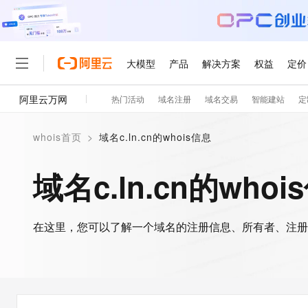
大模型
产品
解决方案
权益
定价
阿里云万网
热门活动
域名注册
域名交易
智能建站
定
大模型
产品
解决方案
权益
定价
云市场
伙伴
服务
了解阿里云
精选产品
精选解决方案
普惠上云
产品定价
精选商城
成为销售伙伴
售前咨询
为什么选择阿里云
千问AI平台
whois首页
>
域名c.ln.cn的whois信息
了解云产品的定价详情
大模型服务平台百炼
睿译宝，AI翻译排版一
普惠上云 官方力荐
分销伙伴
在线服务
网站建设
什么是云计算
大
大模型服务与应用平台
上传文档即自动完成翻译和
云服务器38元/年起，超
域名c.ln.cn的whoi
咨询伙伴
多端小程序
技术领先
云上成本管理
售后服务
轻量应用服务器
GLM-5.2：长任务时代
官方推荐返现计划
大模型
精选产品
精选解决方案
Salesforce 国际版订阅
稳定可靠
管理和优化成本
推荐新用户得奖励，单订单
销售伙伴合作计划
自助服务
友盟天域
安全合规
人工智能与机器学习
AI
文本生成
在这里，您可以了解一个域名的注册信息、所有者、注册
云数据库 RDS
Hermes Agent，打造
云工开物
无影生态合作计划
在线服务
观测云
分析师报告
自主进化，持久记忆，越用
高校专属算力普惠，学生认
计算
互联网应用开发
Qwen3.8-Max
HOT
Salesforce On Alibaba C
工单服务
智能体时代全能旗舰模型
Tuya 物联网平台阿里云
研究报告与白皮书
人工智能平台 PAI
快速拥有专属 OpenClaw
大模
Consulting Partner 合
大数据
容器
免费试用
短信专区
一站式AI开发、训练和推
蓝凌 OA
Qwen3.7-Plus
AI 大模型销售与服务生
现代化应用