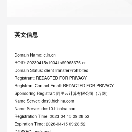
快速部署 Dify，高效搭建 
迁移与运维管理
10 分钟在聊天系统中增加
专有云
英文信息
Domain Name: c.ln.cn
ROID: 20230415s10041s69968676-cn
Domain Status: clientTransferProhibited
Registrant: REDACTED FOR PRIVACY
Registrant Contact Email: REDACTED FOR PRIVACY
Sponsoring Registrar: 阿里云计算有限公司（万网）
Name Server: dns9.hichina.com
Name Server: dns10.hichina.com
Registration Time: 2023-04-15 09:28:52
Expiration Time: 2028-04-15 09:28:52
DNSSEC: unsigned