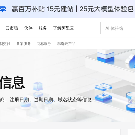
云市场
伙伴
服务
了解阿里云
制交付
备案服务
商标服务
精选云产品
AI 特惠
数据与 API
成为产品伙伴
企业增值服务
最佳实践
价格计算器
AI 场景体
基础软件
产品伙伴合
阿里云认证
市场活动
配置报价
大模型
自助选配和估算价格
步到位
智启 AI 普惠权益
产品生态集成认证中心
企业支持计划
云上春晚
域名与网站
Qwen Audio：打造专属 AI 语音助手
千问官方 MaaS 平台，为开发者和 Agent 而生，新用户赠送 1 亿 + tokens 额度
一句话生成原生
AI Coding
阿里云Maa
2026 阿里云
云服务器 E
为企业打
数据集
Windows
大模型认证
模型
NEW
NEW
格式还原
值低价云产品抢先购
至高享 1亿+免费 tokens，加速 Al 应用落地
提供智能易用的域名与建站服务
Qwen-Audio-3.0-Realtime 端到端实时语音角色扮演
输入一句话想法,
智能编程，一键
安全可靠、
s信息
产品生态伙伴
专家技术服务
云上奥运之旅
弹性计算合作
阿里云中企出
手机三要素
宝塔 Linux
全部认证
价格优势
开源旗舰模型
即刻拥有 DeepSeek-V4-Pro
阿里云 OPC 创新助力计划
千问大模型
一键部署幻兽
AI 电商营销
对象存储 O
大模型
产品生态伙伴工作台
企业增值服务台
云栖战略参考
云存储合作计
云栖大会
身份实名认证
CentOS
训练营
推动算力普惠，释放技术红利
最高返9万
真正可用的 1M 上下文,一次完成代码全链路开发
快速构建应用程序和网站，即刻迈出上云第一步
轻松解锁专属 DeepSeek-V4-Pro
至高百万元 Token 补贴，加速一人公司成长
多元化、高性能、安全可靠的大模型服务
一键购买专属
从图文生成到
云上的中国
数据库合作计
活动全景
短信
Docker
图片和
商、注册日期、过期日期、域名状态等信息
自进化智能体
5 分钟轻松部署专属 QwenPaw
Token Plan 模型订阅计划
数字证书管理服务（原SSL证书）
高效搭建 AI
AI 广告创作
无影云电脑
企业成长
NEW
HOT
信息公告
看见新力量
云网络合作计
OCR 文字识别
JAVA
越聪明
证享300元代金券
全托管，含MySQL、PostgreSQL、SQL Server、MariaDB多引擎
Qwen3.8-Max 首发尝鲜，限时加量 10 倍，夜间低至2折
实现全站 HTTPS，呈现可信的 Web 访问
从聊天伙伴进化为能主动干活的本地数字员工
图文、视频一
随时随地安
Kimi-K3
HappyHors
NEW
魔搭 Mode
loud
服务实践
官网公告
Kimi 最新旗舰模型，长程编程与推理利器
让文字生成流
金融模力时刻
Salesforce O
版
发票查验
全能环境
Claude Code + GStack 打造工程团队
千问办公，限时限量积分加倍
Qoder
低代码高效构
AI 建站
短信服务
型
NEW
作计划
计划
创新中心
魔搭 ModelSc
健康状态
理服务
让AI从“聊天伙伴”进化为能干活的“数字员工”
安装技能 GStack，拥有专属 AI 工程团队
你的AI工作搭子，覆盖日常办公高频场景
面向真实软件的智能体编程平台
0 代码专业建
客户案例
天气预报查询
操作系统
Deepseek-v4-pro
HappyHors
态合作计划