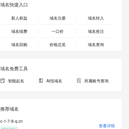
安全
畅自然，细节丰富
高表现力语音合成大模型，语音克隆听感自然
我要投诉
PolarDB
域名快捷入口
上云场景组合购
伴
Qoder CN V1.7.0 发布
漫剧创作，剧本、分镜、视频高效生成
100%兼容MySQL、PostgreSQL，兼容Oracle，支持集中和分布式
覆盖90%+业务场景，专享组合折扣价
2V
VPN
Fun-ASR
新人权益
域名注册
域名转入
文戏情感细腻自然，动作戏激烈拳拳到肉，实现更强表演能力
支持中英文自由切换，具备更强的噪声鲁棒性
ernetes 版 ACK
云聚AI 严选权益
云安全中心 AI BAS 智能自动
SSL 证书
，一键激活高效办公新体验
理容器应用的 K8s 服务
精选AI产品，从模型到应用全链提效
化模拟渗透攻击产品发布
域名续费
一口价
域名抢注
堡垒机
AI 用量加速计划
DataWorks ChatBI 会话支持
应用
域名回购
价格总览
防火墙
域名查询
、识别商机，让客服更高效、服务更出色。
新老同享，达量后返
上传临时文件分析
千问办公
主机安全
NEW
的智能体编程平台
一站式AI生产力平台
域名免费工具
AI 应用及服务市场
伶鹊
企业级人与Agent协作平台，接入和调度多个数字员工
智能客服平台，对话机器人、对话分析、智能外呼
智能起名
AI找域名
所属账号查询
AI 应用
大模型服务平台百炼 - 全妙
大模型
应用创作平台
多模态内容创作工具，已接入 DeepSeek
自然语言处理
推荐域名
数据标注
c-1-7-8-q.cn
机器学习
查看详情