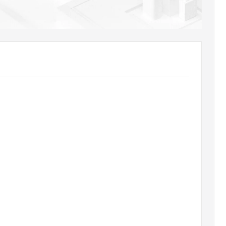
AI 应用
10分钟微调：让0.6B模型媲美235B模
多模态数据信
型
依托云原生高可用架构,实现Dify私有化部署
用1%尺寸在特定领域达到大模型90%以上效果
一个 AI 助手
超强辅助，Bol
即刻拥有 DeepSeek-R1 满血版
在企业官网、通讯软件中为客户提供 AI 客服
多种方案随心选，轻松解锁专属 DeepSeek