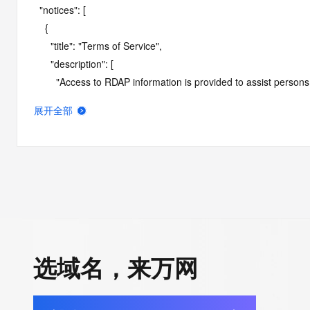
  "notices": [

    {

      "title": "Terms of Service",

      "description": [

        "Access to RDAP information is provided to assist persons in determining the contents of a domain name registration 
record in the registry database. The data in this record is provide
展开全部
operated by Identity Digital, then the corresponding primary Reg
Identity Digital nor the Registry Operator guarantee its accurac
agree that you will use this data only for lawful purposes and th
allow, enable, or otherwise support the transmission by e-mail, 
advertising or solicitations to entities other than the data recip
automated, electronic processes that send queries or data to the 
Operator except as reasonably necessary to register domain na
RDAP service, please consider the following: the RDAP service
选域名，来万网
SRS service. RDAP is not considered authoritative for registe
downtime during production or OT&E maintenance periods. Queri
queries are received from a single IP address within a specified t