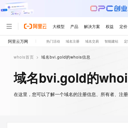
大模型
产品
解决方案
权益
定价
阿里云万网
热门活动
域名注册
域名交易
智能建站
定
大模型
产品
解决方案
权益
定价
云市场
伙伴
服务
了解阿里云
精选产品
精选解决方案
普惠上云
产品定价
精选商城
成为销售伙伴
售前咨询
为什么选择阿里云
千问AI平台
whois首页
>
域名bvi.gold的whois信息
了解云产品的定价详情
大模型服务平台百炼
千问办公，解锁你的工作
普惠上云 官方力荐
分销伙伴
在线服务
网站建设
什么是云计算
大
大模型服务与应用平台
企业级Agent产品，直接
云服务器38元/年起，超
域名bvi.gold的who
咨询伙伴
多端小程序
技术领先
云上成本管理
售后服务
轻量应用服务器
Agency Agents：拥
官方推荐返现计划
大模型
精选产品
精选解决方案
Salesforce 国际版订阅
稳定可靠
管理和优化成本
推荐新用户得奖励，单订单
销售伙伴合作计划
自助服务
友盟天域
安全合规
人工智能与机器学习
AI
文本生成
在这里，您可以了解一个域名的注册信息、所有者、注册
云数据库 RDS
HappyHorse 打造一
云工开物
无影生态合作计划
在线服务
观测云
分析师报告
高校专属算力普惠，学生认
计算
互联网应用开发
Qwen3.8-Max
HOT
Salesforce On Alibaba C
工单服务
智能体时代全能旗舰模型
Tuya 物联网平台阿里云
研究报告与白皮书
人工智能平台 PAI
快速拥有专属 OpenClaw
大模
Consulting Partner 合
大数据
容器
免费试用
短信专区
一站式AI开发、训练和推
蓝凌 OA
Qwen3.7-Plus
AI 大模型销售与服务生
现代化应用