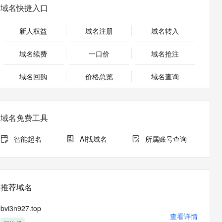
安全
畅自然，细节丰富
高表现力语音合成大模型，语音克隆听感自然
我要投诉
PolarDB
域名快捷入口
上云场景组合购
Milvus 弹性伸缩功能新增节
伴
漫剧创作，剧本、分镜、视频高效生成
100%兼容MySQL、PostgreSQL，兼容Oracle，支持集中和分布式
覆盖90%+业务场景，专享组合折扣价
点支持范围
2V
VPN
Fun-ASR
新人权益
域名注册
域名转入
文戏情感细腻自然，动作戏激烈拳拳到肉，实现更强表演能力
支持中英文自由切换，具备更强的噪声鲁棒性
ernetes 版 ACK
云聚AI 严选权益
AI 原生数据库服务发布
SSL 证书
，一键激活高效办公新体验
理容器应用的 K8s 服务
精选AI产品，从模型到应用全链提效
Agent 数据网关
域名续费
一口价
域名抢注
堡垒机
AI 用量加速计划
云原生数据库 PolarDB
应用
域名回购
价格总览
防火墙
域名查询
、识别商机，让客服更高效、服务更出色。
新老同享，达量后返
Agentic Database 发布
千问办公
主机安全
NEW
的智能体编程平台
一站式AI生产力平台
域名免费工具
AI 应用及服务市场
伶鹊
企业级人与Agent协作平台，接入和调度多个数字员工
智能客服平台，对话机器人、对话分析、智能外呼
智能起名
AI找域名
所属账号查询
AI 应用
大模型服务平台百炼 - 全妙
大模型
应用创作平台
多模态内容创作工具，已接入 DeepSeek
自然语言处理
推荐域名
数据标注
bvi3n927.top
机器学习
查看详情