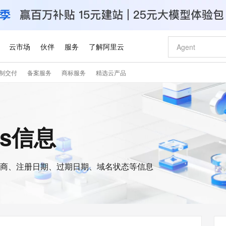
云市场
伙伴
服务
了解阿里云
制交付
备案服务
商标服务
精选云产品
AI 特惠
数据与 API
成为产品伙伴
企业增值服务
最佳实践
价格计算器
AI 场景体
基础软件
产品伙伴合
阿里云认证
市场活动
配置报价
大模型
自助选配和估算价格
新方式
睿译宝，AI翻译排版一步到位
智启 AI 普惠权益
产品生态集成认证中心
企业支持计划
云上春晚
域名与网站
千问官方 MaaS 平台，为开发者和 Agent 而生，新用户赠送 1 亿 + tokens 额度
Qwen Aud
AI Coding
阿里云Maa
2026 阿里云
云服务器 E
为企业打
数据集
Windows
大模型认证
模型
NEW
NEW
交付可用成果
值低价云产品抢先购
上传文档即自动完成翻译和格式还原
至高享 1亿+免费 tokens，加速 Al 应用落地
提供智能易用的域名与建站服务
智能编程，一键
安全可靠、
is信息
产品生态伙伴
专家技术服务
云上奥运之旅
弹性计算合作
阿里云中企出
手机三要素
宝塔 Linux
全部认证
价格优势
有专属领域专家
GLM-5.2：长任务时代开源旗舰模型
阿里云 OPC 创新助力计划
千问大模型
即刻拥有 DeepS
AI 电商营销
对象存储 O
大模型
产品生态伙伴工作台
企业增值服务台
云栖战略参考
云存储合作计
云栖大会
身份实名认证
CentOS
训练营
推动算力普惠，释放技术红利
最高返9万
多领域专家智能体,一键组建 AI 虚拟交付团队
快速构建应用程序和网站，即刻迈出上云第一步
至高百万元 Token 补贴，加速一人公司成长
多元化、高性能、安全可靠的大模型服务
真正可用的 1M 上下文,一次完成代码全链路开发
轻松解锁专属 Dee
从图文生成到
云上的中国
数据库合作计
活动全景
短信
Docker
图片和
商、注册日期、过期日期、域名状态等信息
站式影视创作平台
Hermes Agent，打造自进化智能体
Token Plan 模型订阅计划
数字证书管理服务（原SSL证书）
5 分钟轻松部署
AI 广告创作
无影云电脑
企业成长
NEW
信息公告
看见新力量
云网络合作计
OCR 文字识别
JAVA
证享300元代金券
可视化编排打通从文字构思到成片全链路闭环
全托管，含MySQL、PostgreSQL、SQL Server、MariaDB多引擎
自主进化，持久记忆，越用越聪明
Qwen3.8-Max 首发尝鲜，限时加量 10 倍，夜间低至2折
实现全站HTTPS，呈现可信的WEB访问
图文、视频一
随时随地安
Kimi-K3
HappyHors
NEW
魔搭 Mode
loud
服务实践
官网公告
Kimi 最新旗舰模型，长程编程与推理利器
让文字生成流
金融模力时刻
Salesforce O
版
发票查验
全能环境
Claude Code + GStack 打造工程团队
千问办公，限时限量积分加倍
Qoder
低代码高效构
AI 建站
短信服务
型
NEW
作计划
计划
创新中心
魔搭 ModelSc
健康状态
理服务
让AI从“聊天伙伴”进化为能干活的“数字员工”
安装技能 GStack，拥有专属 AI 工程团队
你的AI工作搭子，覆盖日常办公高频场景
面向真实软件的智能体编程平台
0 代码专业建
客户案例
天气预报查询
操作系统
Deepseek-v4-pro
HappyHors
态合作计划