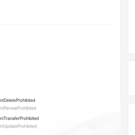
态智能体模型
旗舰 MoE 大模型，百万上下文与顶尖推理能力
图生视频，流
同享
万小智 AI 建站低至 15元/月
Qoder CN
AI 短剧/漫剧
云原生数据库 
快递物流查询
WordPress
成为服务伙
高校合作
点，立即开启云上创新
覆盖公网/内网、递归/权威、移动APP等全场景解析服务
送.CN域名，送备案服务码
基于千问大模型等，支持代码智能生成、研发智能问答
AI助力短剧
GLM-5.2
Wan2.7-T
Ubuntu
服务生态伙伴
视觉 Coding、空间感知、多模态思考等全面升级
1M上下文，专为长程任务能力而生
云工开物
企业应用
Works
Night Plan 支持 Qwen 3.8-Max
云原生大数据计算服务 MaxCompute
AI 办公
容器服务 Kub
NEW
Red Hat
30+ 款产品免费体验
Data Agent 驱动的一站式 Data+AI 开发治理平台
夜间 5 折，Qwen/Meoo/TokenPlan 客户专享
面向分析的企业级SaaS模式云数据仓库
AI智能应用
提供一站式管
科研合作
ERP
堂（旗舰版）
SUSE
智能客服
AI 应用构建
大模型原生
CRM
防护产品
2个月
自动承接线索
建站小程序
Qoder
大模型服务平台百炼-应用模版
OA 办公系统
HOT
NEW
面向真实软件
个人版上线、团队版降价；千问3.8-Max首发发尝鲜
丰富多元化的应用模版和解决方案
力提升
财税管理
模板建站
万有无界
大模型服务平台百炼-智能体
400电话
定制建站
的模型效果
灵活可视化地构建企业级 Agent
方案
广告营销
模板小程序
秒悟
人工智能平台 PAI
entDeleteProhibited
定制小程序
云端极速 AI 
新一代 AI 视频生成模型，深度适配广告营销等场景
AI Native 的算法工程平台，一站式完成建模、训练、推理服务部署
entRenewProhibited
APP 开发
entTransferProhibited
建站系统
entUpdateProhibited