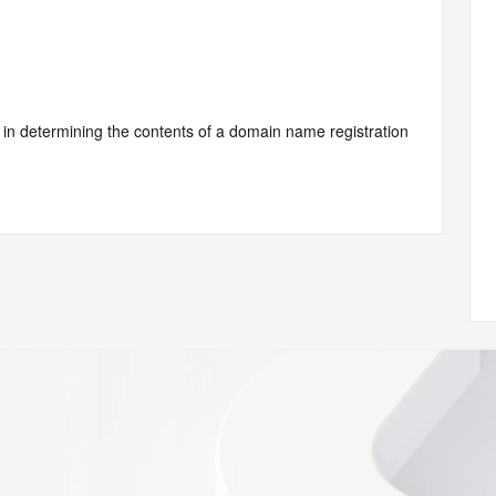
d by Identity Digital or, if the record pertains to a TLD not 
istry Operator for informational purposes only, and neither 
y. This service is intended only for query-based access. You 
at, under no circumstances will you use this data to (a) 
telephone, or facsimile of mass unsolicited, commercial 
ient's own existing customers; or (b) enable high volume, 
systems of Identity Digital, a Registrar, or Registry 
mes or modify existing registrations. When using the 
 is not a replacement for standard EPP commands to the 
red domain objects. The RDAP service may be scheduled for 
es to the RDAP services are throttled. If too many 
ime, the service will begin to reject further queries for a 