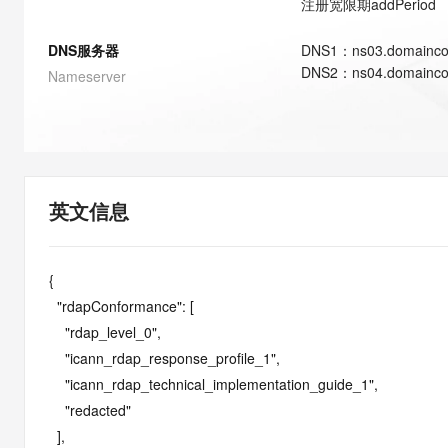
注册宽限期
addPeriod
快速部署 Dify，高效搭建 
迁移与运维管理
DNS服务器
DNS
1
：
ns03.domainco
10 分钟在聊天系统中增加
DNS
2
：
ns04.domainco
Nameserver
专有云
英文信息
{

  "rdapConformance": [

    "rdap_level_0",

    "icann_rdap_response_profile_1",

    "icann_rdap_technical_implementation_guide_1",

    "redacted"

  ],
