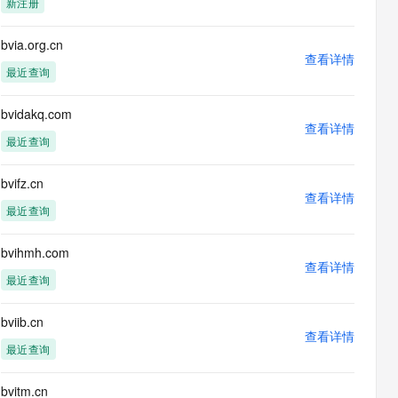
新注册
息提取
与 AI 智能体进行实时音视频通话
从文本、图片、视频中提取结构化的属性信息
构建支持视频理解的 AI 音视频实时通话应用
bvia.org.cn
查看详情
t.diy 一步搞定创意建站
构建大模型应用的安全防护体系
最近查询
通过自然语言交互简化开发流程,全栈开发支持
通过阿里云安全产品对 AI 应用进行安全防护
bvidakq.com
查看详情
最近查询
bvifz.cn
查看详情
最近查询
bvihmh.com
查看详情
最近查询
bviib.cn
查看详情
最近查询
bvitm.cn