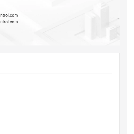
AI 应用
10分钟微调：让0.6B模型媲美235B模
多模态数据信
型
依托云原生高可用架构,实现Dify私有化部署
ntrol.com
用1%尺寸在特定领域达到大模型90%以上效果
一个 AI 助手
超强辅助，Bol
ntrol.com
即刻拥有 DeepSeek-R1 满血版
在企业官网、通讯软件中为客户提供 AI 客服
多种方案随心选，轻松解锁专属 DeepSeek