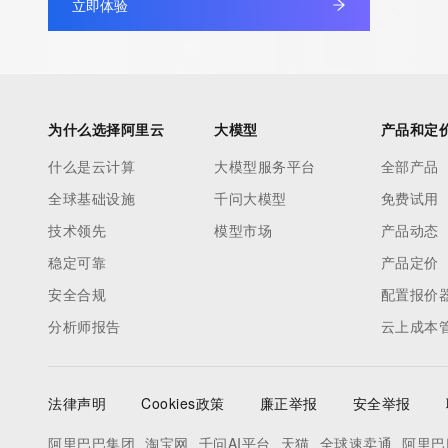
立即体验
period of time to prevent disruption of RDAP service access. A
by detecting and limiting bulk query access from single sources
tag indicates that such data is not made publicly available due 
wish to contact the registrant, please refer to the RDAP records
non-public data may be provided, upon request, where it can be
为什么选择阿里云
大模型
产品和定
legitimate interest and a proper legal basis for accessing the wi
can be requested by submitting a request via the form found at h
什么是云计算
大模型服务平台
全部产品
access/ Identity Digital Inc. and, if applicable, the primary Regi
全球基础设施
千问大模型
免费试用
any time. By submitting this query, you agree to abide by this pol
技术领先
模型市场
产品动态
      ],

稳定可靠
产品定价
      "links": [

安全合规
        {

配置报价
          "value": "https://rdap.identitydigital.services/rdap/domain/bvi.gold",

分析师报告
云上成本
          "rel": "terms-of-service",

          "href": "https://www.identity.digital/policies/rdds-access-policy",

          "type": "text/html"

法律声明
Cookies政策
廉正举报
安全举报
        }

阿里巴巴集团
淘宝网
千问AI平台
天猫
全球速卖通
阿里巴