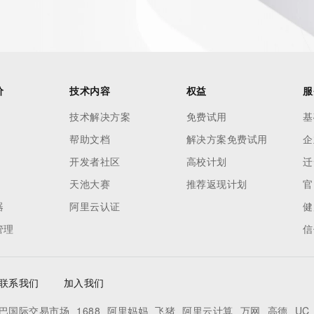
buse of the RDAP system through data mining is mitigated 
. Where applicable, the presence of a [Non-Public Data] 
to applicable data privacy laws or requirements. Should you 
 available through the registrar URL listed above. Access to 
 reasonably confirmed that the requester holds a specific 
价
技术内容
权益
服
thheld data. Access to the data provided by Identity Digital 
ttps://www.identity.digital/about/policies/whois-layered-
技术解决方案
免费试用
基
stry Operators reserve the right to modify these terms at 
帮助文档
解决方案免费试用
企
icy."

开发者社区
高校计划
迁
天池大赛
推荐返现计划
官
器
阿里云认证
健
管理
信
联系我们
加入我们
巴国际交易市场
1688
阿里妈妈
飞猪
阿里云计算
万网
高德
UC