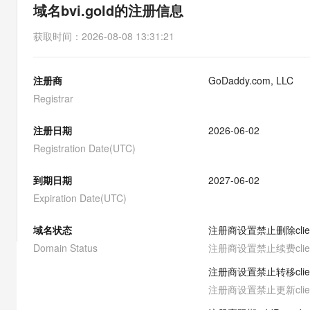
存储
天池大赛
能看、能想、能动手的多模
域名bvi.gold的注册信息
云解析DNS
解决方案免费试用 新老
电子合同
最高领取价值200元试用
安全
网络与CDN
AI 算法大赛
Qwen3-VL-Plus
获取时间
：
2026-08-08 13:31:21
畅捷通
大数据开发治理平台 Data
AI 产品 免费试用
网络
安全
云开发大赛
Tableau 订阅
1亿+ 大模型 tokens 和 
注册商
GoDaddy.com, LLC
可观测
入门学习赛
中间件
AI空中课堂在线直播课
云防火墙
140+云产品 免费试用
Registrar
大模型服务
上云与迁云
云原生的云上边界网络安全
产品新客免费试用，最长1
数据库
生态解决方案
注册日期
2026-06-02
千问AI平台-Token Plan
企业出海
大模型ACA认证体验
大数据计算
Registration Date(UTC)
助力企业全员 AI 认知与能
行业生态解决方案
政企业务
媒体服务
千问AI平台-模型体验
到期日期
2027-06-02
开发者生态解决方案
在线体验全尺寸、多种模态
Expiration Date(UTC)
企业服务与云通信
AI 开发和 AI 应用解决
Happy 系列大模型
域名与网站
域名状态
注册商设置禁止删除
cli
Domain Status
注册商设置禁止续费
cli
终端用户计算
注册商设置禁止转移
cli
Serverless
大模型解决方案
注册商设置禁止更新
cli
开发工具