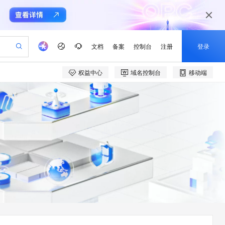
文档
备案
控制台
注册
登录
权益中心
域名控制台
移动端
验
作计划
器
AI 活动
专业服务
服务伙伴合作计划
开发者社区
加入我们
产品动态
服务平台百炼
阿里云 OPC 创新助力计划
一站式生成采购清单，支持单品或批量购买
io：打造专属 AI 语音助手
S产品伙伴计划（繁花）
峰会
CS
造的大模型服务与应用开发平台
一句话生成原生可编辑精美 PPT 文稿
AI 生产力先锋
Al MaaS 服务伙伴赋能合作
域名
博文
Careers
至高可申请百万元
Qwen3.8-Max 模型上线
开启高性价比 AI 编程新体验
弹性可伸缩的云计算服务
Qwen-Audio-3.0-Realtime 端到端实时语音角色扮演
输入一句话想法, 轻松生成专业的 PPT
先锋实践拓展 AI 生产力的边界
Token 补贴，五大权
计划
海大会
伙伴信用分合作计划
商标
问答
社会招聘
益加速 OPC 成功
eek-V4-Pro
SS
一键部署幻兽帕鲁游戏服务器
飞天发布时刻
HOT
Open Search 向量检索版支
划
备案
电子书
校园招聘
pSeek-V4-Pro
视频创作，一键激活电商全链路生产力
稳定、安全、高性价比、高性能的云存储服务
一键购买专属联机服务器，轻松开启游戏
所见，即是所愿
持视频检索 Pipeline 功能
更多支持
划
公司注册
镜像站
视频生成
语音识别与合成
专属 QwenPaw
漫剧工坊：一站式动画创作平台
AI 实训营
HOT
应用身份服务 (IDaaS)
合作伙伴培训与认证
划
上云迁移
站生成，高效打造优质广告素材
全接入的云上超级电脑
从聊天伙伴进化为能主动干活的本地数字员工
快速生产连贯的高质量长漫剧
从基础到进阶，Agent 创客手把手教你
OpenClaw 管理能力上线
e-1.1-T2V
Qwen3-TTS-Flash
lScope
我要反馈
查询合作伙伴
畅细腻的高质量视频
离线语音合成大模型，多语言方言自适应，低延迟高稳定
n Alibaba Cloud ISV 合作
代维服务
建企业门户网站
10 分钟搭建微信、支付宝小程序
MaxCompute MaxFrame 提
创新加速
ope
登录合作伙伴管理后台
我要建议
站，无忧落地极速上线
以可视化方式快速构建移动和 PC 门户网站
国内短信简单易用，安全可靠，秒级触达，全球覆盖200+国家和地区。
高效部署网站，快速应用到小程序
供自动弹性内存功能
e-1.1-I2V
Cosyvoice-V3-Flash