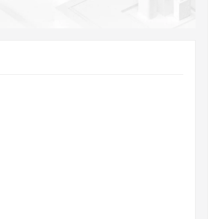
AI 应用
10分钟微调：让0.6B模型媲美235B模
多模态数据信
型
依托云原生高可用架构,实现Dify私有化部署
用1%尺寸在特定领域达到大模型90%以上效果
一个 AI 助手
超强辅助，Bol
即刻拥有 DeepSeek-R1 满血版
在企业官网、通讯软件中为客户提供 AI 客服
多种方案随心选，轻松解锁专属 DeepSeek