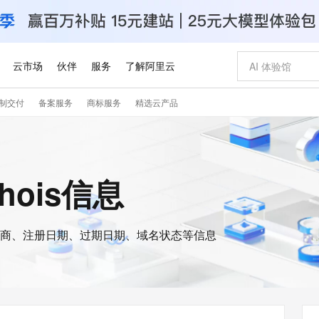
云市场
伙伴
服务
了解阿里云
制交付
备案服务
商标服务
精选云产品
AI 特惠
数据与 API
成为产品伙伴
企业增值服务
最佳实践
价格计算器
AI 场景体
基础软件
产品伙伴合
阿里云认证
市场活动
配置报价
大模型
自助选配和估算价格
步到位
智启 AI 普惠权益
产品生态集成认证中心
企业支持计划
云上春晚
域名与网站
Qwen Audio：打造专属 AI 语音助手
千问官方 MaaS 平台，为开发者和 Agent 而生，新用户赠送 1 亿 + tokens 额度
一句话生成原生
AI Coding
阿里云Maa
2026 阿里云
云服务器 E
为企业打
数据集
Windows
大模型认证
模型
NEW
NEW
格式还原
值低价云产品抢先购
至高享 1亿+免费 tokens，加速 Al 应用落地
提供智能易用的域名与建站服务
Qwen-Audio-3.0-Realtime 端到端实时语音角色扮演
输入一句话想法,
智能编程，一键
安全可靠、
whois信息
产品生态伙伴
专家技术服务
云上奥运之旅
弹性计算合作
阿里云中企出
手机三要素
宝塔 Linux
全部认证
价格优势
开源旗舰模型
即刻拥有 DeepSeek-V4-Pro
阿里云 OPC 创新助力计划
千问大模型
一键部署幻兽
AI 电商营销
对象存储 O
大模型
产品生态伙伴工作台
企业增值服务台
云栖战略参考
云存储合作计
云栖大会
身份实名认证
CentOS
训练营
推动算力普惠，释放技术红利
最高返9万
真正可用的 1M 上下文,一次完成代码全链路开发
快速构建应用程序和网站，即刻迈出上云第一步
轻松解锁专属 DeepSeek-V4-Pro
至高百万元 Token 补贴，加速一人公司成长
多元化、高性能、安全可靠的大模型服务
一键购买专属
从图文生成到
云上的中国
数据库合作计
活动全景
短信
Docker
图片和
商、注册日期、过期日期、域名状态等信息
自进化智能体
5 分钟轻松部署专属 QwenPaw
Token Plan 模型订阅计划
数字证书管理服务（原SSL证书）
高效搭建 AI
AI 广告创作
无影云电脑
企业成长
NEW
HOT
信息公告
看见新力量
云网络合作计
OCR 文字识别
JAVA
越聪明
证享300元代金券
全托管，含MySQL、PostgreSQL、SQL Server、MariaDB多引擎
Qwen3.8-Max 首发尝鲜，限时加量 10 倍，夜间低至2折
实现全站HTTPS，呈现可信的WEB访问
从聊天伙伴进化为能主动干活的本地数字员工
图文、视频一
随时随地安
Kimi-K3
HappyHors
NEW
魔搭 Mode
loud
服务实践
官网公告
Kimi 最新旗舰模型，长程编程与推理利器
让文字生成流
金融模力时刻
Salesforce O
版
发票查验
全能环境
Claude Code + GStack 打造工程团队
千问办公，限时限量积分加倍
Qoder
低代码高效构
AI 建站
短信服务
型
NEW
作计划
计划
创新中心
魔搭 ModelSc
健康状态
理服务
让AI从“聊天伙伴”进化为能干活的“数字员工”
安装技能 GStack，拥有专属 AI 工程团队
你的AI工作搭子，覆盖日常办公高频场景
面向真实软件的智能体编程平台
0 代码专业建
客户案例
天气预报查询
操作系统
Deepseek-v4-pro
HappyHors
态合作计划