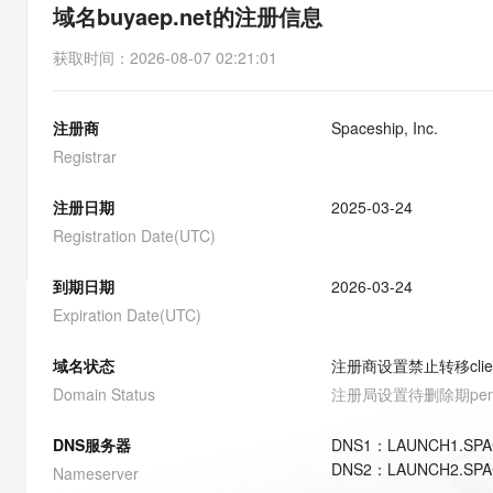
存储
天池大赛
能看、能想、能动手的多模
域名buyaep.net的注册信息
云解析DNS
解决方案免费试用 新老
电子合同
最高领取价值200元试用
安全
网络与CDN
AI 算法大赛
Qwen3-VL-Plus
获取时间
：
2026-08-07 02:21:01
畅捷通
大数据开发治理平台 Data
AI 产品 免费试用
网络
安全
云开发大赛
Tableau 订阅
1亿+ 大模型 tokens 和 
注册商
Spaceship, Inc.
可观测
入门学习赛
中间件
AI空中课堂在线直播课
云防火墙
140+云产品 免费试用
Registrar
大模型服务
上云与迁云
云原生的云上边界网络安全
产品新客免费试用，最长1
数据库
生态解决方案
注册日期
2025-03-24
千问AI平台-Token Plan
企业出海
大模型ACA认证体验
大数据计算
Registration Date(UTC)
助力企业全员 AI 认知与能
行业生态解决方案
政企业务
媒体服务
千问AI平台-模型体验
到期日期
2026-03-24
开发者生态解决方案
在线体验全尺寸、多种模态
Expiration Date(UTC)
企业服务与云通信
AI 开发和 AI 应用解决
Happy 系列大模型
域名与网站
域名状态
注册商设置禁止转移
cli
Domain Status
注册局设置待删除期
pe
终端用户计算
DNS服务器
DNS
1
：
LAUNCH1.SPA
Serverless
大模型解决方案
DNS
2
：
LAUNCH2.SPA
Nameserver
开发工具