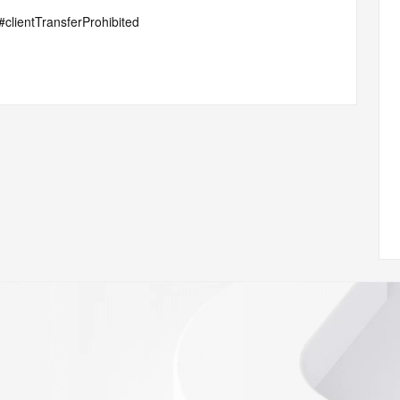
p#clientTransferProhibited
gDelete
229611E8F66C456159064F02077DD59A2F5A9A49CE95E
/www.icann.org/wicf/
<<
//icann.org/epp
e the
gistry is
e expiration
soring
database to
ion.