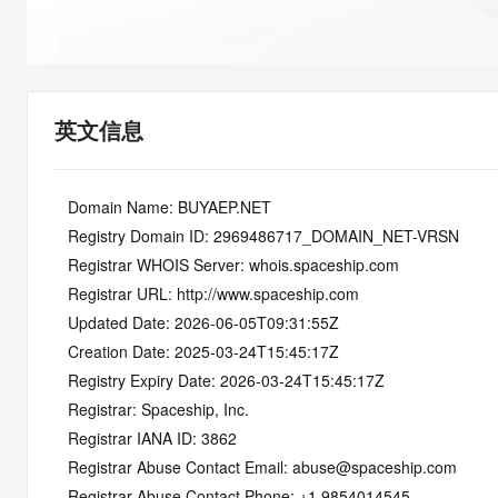
快速部署 Dify，高效搭建 
迁移与运维管理
10 分钟在聊天系统中增加
专有云
英文信息
   Domain Name: BUYAEP.NET
   Registry Domain ID: 2969486717_DOMAIN_NET-VRSN
   Registrar WHOIS Server: whois.spaceship.com
   Registrar URL: http://www.spaceship.com
   Updated Date: 2026-06-05T09:31:55Z
   Creation Date: 2025-03-24T15:45:17Z
   Registry Expiry Date: 2026-03-24T15:45:17Z
   Registrar: Spaceship, Inc.
   Registrar IANA ID: 3862
   Registrar Abuse Contact Email: abuse@spaceship.com
   Registrar Abuse Contact Phone: +1.9854014545