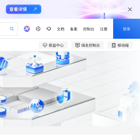
文档
备案
控制台
注册
登录
权益中心
域名控制台
移动端
验
作计划
器
AI 活动
专业服务
服务伙伴合作计划
开发者社区
加入我们
产品动态
服务平台百炼
阿里云 OPC 创新助力计划
一站式生成采购清单，支持单品或批量购买
可编辑精美 PPT 文稿
S产品伙伴计划（繁花）
峰会
CS
造的大模型服务与应用开发平台
Agency Agents：拥有专属领域专家
AI 生产力先锋
Al MaaS 服务伙伴赋能合作
域名
博文
Careers
至高可申请百万元
Qwen3.8-Max 模型上线
 轻松生成专业的 PPT
开启高性价比 AI 编程新体验
弹性可伸缩的云计算服务
先锋实践拓展 AI 生产力的边界
多领域专家智能体,一键组建 AI 虚拟交付团队
Token 补贴，五大权
计划
海大会
伙伴信用分合作计划
商标
问答
社会招聘
益加速 OPC 成功
帕鲁游戏服务器
SS
HappyHorse 打造一站式影视创作平台
飞天发布时刻
HOT
Open Search 向量检索版支
划
备案
电子书
校园招聘
联机服务器，轻松开启游戏
视频创作，一键激活电商全链路生产力
稳定、安全、高性价比、高性能的云存储服务
所见，即是所愿
持视频检索 Pipeline 功能
可视化编排打通从文字构思到成片全链路闭环
更多支持
划
公司注册
镜像站
视频生成
语音识别与合成
 智能体与工作流应用
漫剧工坊：一站式动画创作平台
AI 实训营
应用身份服务 (IDaaS)
合作伙伴培训与认证
划
上云迁移
站生成，高效打造优质广告素材
全接入的云上超级电脑
通过阿里云百炼高效搭建AI应用,助力高效开发
快速生产连贯的高质量长漫剧
从基础到进阶，Agent 创客手把手教你
OpenClaw 管理能力上线
e-1.1-T2V
Qwen3-TTS-Flash
lScope
我要反馈
查询合作伙伴
畅细腻的高质量视频
离线语音合成大模型，多语言方言自适应，低延迟高稳定
n Alibaba Cloud ISV 合作
代维服务
建企业门户网站
10 分钟搭建微信、支付宝小程序
MaxCompute MaxFrame 提
创新加速
ope
登录合作伙伴管理后台
我要建议
站，无忧落地极速上线
以可视化方式快速构建移动和 PC 门户网站
国内短信简单易用，安全可靠，秒级触达，全球覆盖200+国家和地区。
高效部署网站，快速应用到小程序
供自动弹性内存功能
e-1.1-I2V
Cosyvoice-V3-Flash