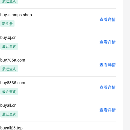
最近查询
息提取
与 AI 智能体进行实时音视频通话
从文本、图片、视频中提取结构化的属性信息
构建支持视频理解的 AI 音视频实时通话应用
buy-stamps.shop
查看详情
t.diy 一步搞定创意建站
构建大模型应用的安全防护体系
新注册
通过自然语言交互简化开发流程,全栈开发支持
通过阿里云安全产品对 AI 应用进行安全防护
buy.bj.cn
查看详情
最近查询
buy765a.com
查看详情
最近查询
buy8866.com
查看详情
最近查询
buyall.cn
查看详情
最近查询
buyall25.top