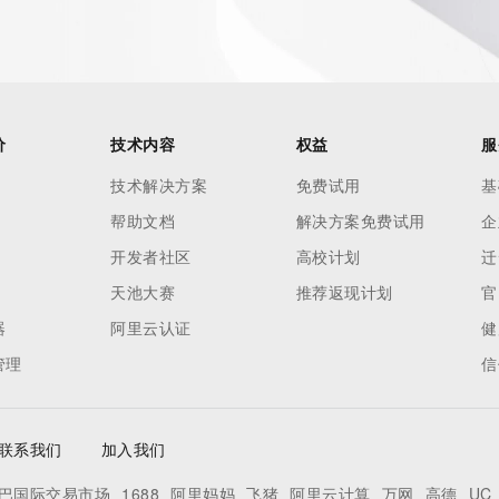
r Whois
h-volume and
 names or
ry
价
技术内容
权益
服
or
技术解决方案
免费试用
基
nformation
帮助文档
解决方案免费试用
企
n does not
e to abide
开发者社区
高校计划
迁
 Data only
天池大赛
推荐返现计划
官
se this Data
器
阿里云认证
健
 mass
管理
信
telephone,
 processes
on,
联系我们
加入我们
ly
ee not to
巴国际交易市场
1688
阿里妈妈
飞猪
阿里云计算
万网
高德
UC