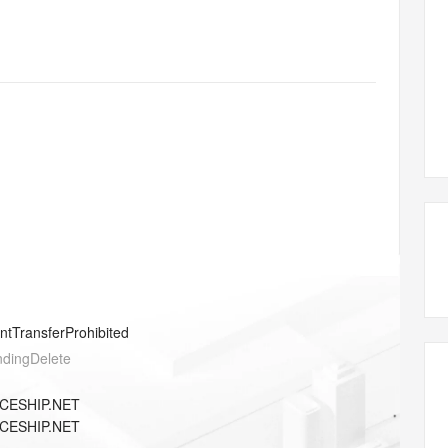
态智能体模型
旗舰 MoE 大模型，百万上下文与顶尖推理能力
图生视频，流
同享
万小智 AI 建站低至 15元/月
Qoder CN
AI 短剧/漫剧
云原生数据库 
快递物流查询
WordPress
成为服务伙
高校合作
点，立即开启云上创新
覆盖公网/内网、递归/权威、移动APP等全场景解析服务
送.CN域名，送备案服务码
基于千问大模型等，支持代码智能生成、研发智能问答
AI助力短剧
GLM-5.2
Wan2.7-T
Ubuntu
服务生态伙伴
视觉 Coding、空间感知、多模态思考等全面升级
1M上下文，专为长程任务能力而生
云工开物
企业应用
Works
Night Plan 支持 Qwen 3.8-Max
云原生大数据计算服务 MaxCompute
AI 办公
容器服务 Kub
NEW
Red Hat
30+ 款产品免费体验
Data Agent 驱动的一站式 Data+AI 开发治理平台
夜间 5 折，Qwen/Meoo/TokenPlan 客户专享
面向分析的企业级SaaS模式云数据仓库
AI智能应用
提供一站式管
科研合作
ERP
堂（旗舰版）
SUSE
智能客服
AI 应用构建
大模型原生
CRM
防护产品
2个月
自动承接线索
建站小程序
Qoder
大模型服务平台百炼-应用模版
OA 办公系统
HOT
NEW
面向真实软件
个人版上线、团队版降价；千问3.8-Max首发发尝鲜
丰富多元化的应用模版和解决方案
力提升
财税管理
模板建站
万有无界
大模型服务平台百炼-智能体
400电话
定制建站
的模型效果
灵活可视化地构建企业级 Agent
方案
广告营销
模板小程序
秒悟
人工智能平台 PAI
entTransferProhibited
定制小程序
云端极速 AI 
新一代 AI 视频生成模型，深度适配广告营销等场景
AI Native 的算法工程平台，一站式完成建模、训练、推理服务部署
ndingDelete
APP 开发
CESHIP.NET
建站系统
CESHIP.NET