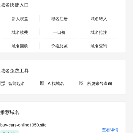
安全
畅自然，细节丰富
高表现力语音合成大模型，语音克隆听感自然
我要投诉
PolarDB
域名快捷入口
上云场景组合购
Milvus 弹性伸缩功能新增节
伴
漫剧创作，剧本、分镜、视频高效生成
100%兼容MySQL、PostgreSQL，兼容Oracle，支持集中和分布式
覆盖90%+业务场景，专享组合折扣价
点支持范围
2V
VPN
Fun-ASR
新人权益
域名注册
域名转入
文戏情感细腻自然，动作戏激烈拳拳到肉，实现更强表演能力
支持中英文自由切换，具备更强的噪声鲁棒性
ernetes 版 ACK
云聚AI 严选权益
AI 原生数据库服务发布
SSL 证书
，一键激活高效办公新体验
理容器应用的 K8s 服务
精选AI产品，从模型到应用全链提效
Agent 数据网关
域名续费
一口价
域名抢注
堡垒机
AI 用量加速计划
云原生数据库 PolarDB
应用
域名回购
价格总览
防火墙
域名查询
、识别商机，让客服更高效、服务更出色。
新老同享，达量后返
Agentic Database 发布
千问办公
主机安全
NEW
的智能体编程平台
一站式AI生产力平台
域名免费工具
AI 应用及服务市场
伶鹊
企业级人与Agent协作平台，接入和调度多个数字员工
智能客服平台，对话机器人、对话分析、智能外呼
智能起名
AI找域名
所属账号查询
AI 应用
大模型服务平台百炼 - 全妙
大模型
应用创作平台
多模态内容创作工具，已接入 DeepSeek
自然语言处理
推荐域名
数据标注
buy-cars-online1950.site
机器学习
查看详情