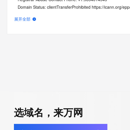
   Domain Status: clientTransferProhibited https://icann.org/ep
   Domain Status: pendingDelete https://icann.org/epp#pendin
展开全部
   Name Server: LAUNCH1.SPACESHIP.NET
   Name Server: LAUNCH2.SPACESHIP.NET
   DNSSEC: signedDelegation
   DNSSEC DS Data: 29573 13 2 C7697D44D3B5506F4F1
   URL of the ICANN Whois Inaccuracy Complaint Form: https:/
>>> Last update of whois database: 2026-06-07T02:33:50Z <
For more information on Whois status codes, please visit https:
NOTICE: The expiration date displayed in this record is the dat
registrar's sponsorship of the domain name registration in the re
currently set to expire. This date does not necessarily reflect th
选域名，来万网
date of the domain name registrant's agreement with the spon
registrar.  Users may consult the sponsoring registrar's Whois 
view the registrar's reported date of expiration for this registrat