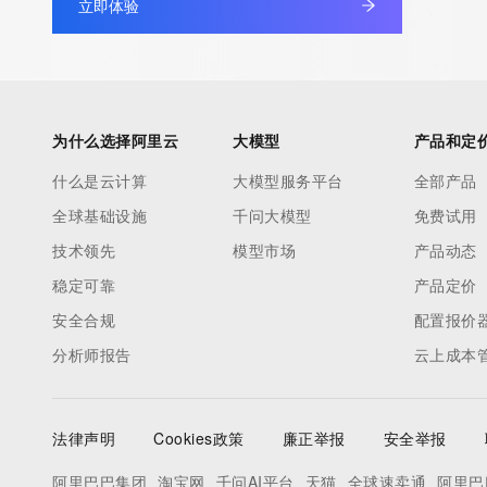
立即体验
TERMS OF USE: You are not authorized to access or query ou
database through the use of electronic processes that are hig
automated except as reasonably necessary to register domain
modify existing registrations; the Data in VeriSign Global Regist
为什么选择阿里云
大模型
产品和定
Services' ("VeriSign") Whois database is provided by VeriSign f
什么是云计算
大模型服务平台
全部产品
information purposes only, and to assist persons in obtaining i
全球基础设施
千问大模型
免费试用
about or related to a domain name registration record. VeriSig
guarantee its accuracy. By submitting a Whois query, you agre
技术领先
模型市场
产品动态
by the following terms of use: You agree that you may use this
稳定可靠
产品定价
for lawful purposes and that under no circumstances will you u
安全合规
配置报价
to: (1) allow, enable, or otherwise support the transmission of
分析师报告
云上成本
unsolicited, commercial advertising or solicitations via e-mail, 
or facsimile; or (2) enable high volume, automated, electronic
that apply to VeriSign (or its computer systems). The compilati
法律声明
Cookies政策
廉正举报
安全举报
repackaging, dissemination or other use of this Data is express
prohibited without the prior written consent of VeriSign. You agr
阿里巴巴集团
淘宝网
千问AI平台
天猫
全球速卖通
阿里巴