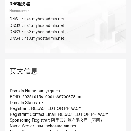
DNS服务器
Nameserver
DNS
1
：
ns4.myhostadmin.net
DNS
2
：
ns1.myhostadmin.net
DNS
3
：
ns2.myhostadmin.net
DNS
4
：
ns3.myhostadmin.net
英文信息
Domain Name: amtyxqa.cn
ROID: 20251015s10001s69700678-cn
Domain Status: ok
Registrant: REDACTED FOR PRIVACY
Registrant Contact Email: REDACTED FOR PRIVACY
Sponsoring Registrar: 阿里云计算有限公司（万网）
Name Server: ns4.myhostadmin.net