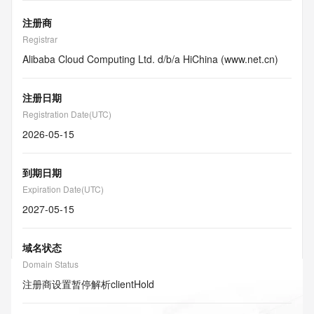
注册商
Registrar
Alibaba Cloud Computing Ltd. d/b/a HiChina (www.net.cn)
注册日期
Registration Date(UTC)
2026-05-15
到期日期
Expiration Date(UTC)
2027-05-15
域名状态
Domain Status
注册商设置暂停解析
clientHold