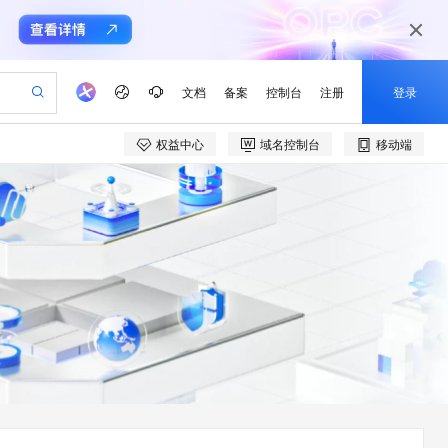
文档
备案
控制台
注册
登录
权益中心
域名控制台
移动端
验
作计划
器
AI 活动
专业服务
服务伙伴合作计划
开发者社区
加入我们
产品动态
服务平台百炼
阿里云 OPC 创新助力计划
一站式生成采购清单，支持单品或批量购买
io：打造专属 AI 语音助手
S产品伙伴计划（繁花）
峰会
CS
造的大模型服务与应用开发平台
一句话生成原生可编辑精美 PPT 文稿
AI 生产力先锋
Al MaaS 服务伙伴赋能合作
域名
博文
Careers
至高可申请百万元
Qwen3.8-Max 模型上线
开启高性价比 AI 编程新体验
弹性可伸缩的云计算服务
Qwen-Audio-3.0-Realtime 端到端实时语音角色扮演
输入一句话想法, 轻松生成专业的 PPT
先锋实践拓展 AI 生产力的边界
Token 补贴，五大权
计划
海大会
伙伴信用分合作计划
商标
问答
社会招聘
益加速 OPC 成功
eek-V4-Pro
SS
一键部署幻兽帕鲁游戏服务器
飞天发布时刻
HOT
Open Search 向量检索版支
划
备案
电子书
校园招聘
pSeek-V4-Pro
视频创作，一键激活电商全链路生产力
稳定、安全、高性价比、高性能的云存储服务
一键购买专属联机服务器，轻松开启游戏
所见，即是所愿
持视频检索 Pipeline 功能
更多支持
划
公司注册
镜像站
视频生成
语音识别与合成
专属 QwenPaw
漫剧工坊：一站式动画创作平台
AI 实训营
HOT
应用身份服务 (IDaaS)
合作伙伴培训与认证
划
上云迁移
站生成，高效打造优质广告素材
全接入的云上超级电脑
从聊天伙伴进化为能主动干活的本地数字员工
快速生产连贯的高质量长漫剧
从基础到进阶，Agent 创客手把手教你
OpenClaw 管理能力上线
e-1.1-T2V
Qwen3-TTS-Flash
lScope
我要反馈
查询合作伙伴
畅细腻的高质量视频
离线语音合成大模型，多语言方言自适应，低延迟高稳定
n Alibaba Cloud ISV 合作
代维服务
建企业门户网站
10 分钟搭建微信、支付宝小程序
MaxCompute MaxFrame 提
创新加速
ope
登录合作伙伴管理后台
我要建议
站，无忧落地极速上线
以可视化方式快速构建移动和 PC 门户网站
国内短信简单易用，安全可靠，秒级触达，全球覆盖200+国家和地区。
高效部署网站，快速应用到小程序
供自动弹性内存功能
e-1.1-I2V
Cosyvoice-V3-Flash