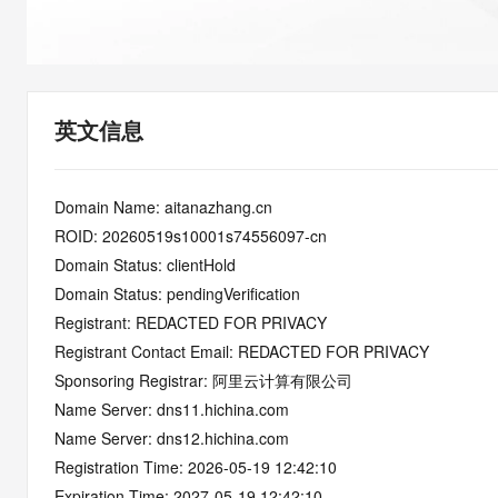
快速部署 Dify，高效搭建 
迁移与运维管理
10 分钟在聊天系统中增加
专有云
英文信息
Domain Name: aitanazhang.cn
ROID: 20260519s10001s74556097-cn
Domain Status: clientHold
Domain Status: pendingVerification
Registrant: REDACTED FOR PRIVACY
Registrant Contact Email: REDACTED FOR PRIVACY
Sponsoring Registrar: 阿里云计算有限公司
Name Server: dns11.hichina.com
Name Server: dns12.hichina.com
Registration Time: 2026-05-19 12:42:10
Expiration Time: 2027-05-19 12:42:10