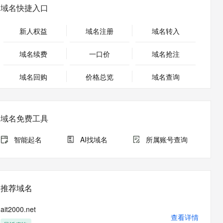
安全
畅自然，细节丰富
高表现力语音合成大模型，语音克隆听感自然
我要投诉
PolarDB
域名快捷入口
上云场景组合购
Milvus 弹性伸缩功能新增节
伴
漫剧创作，剧本、分镜、视频高效生成
100%兼容MySQL、PostgreSQL，兼容Oracle，支持集中和分布式
覆盖90%+业务场景，专享组合折扣价
点支持范围
2V
VPN
Fun-ASR
新人权益
域名注册
域名转入
文戏情感细腻自然，动作戏激烈拳拳到肉，实现更强表演能力
支持中英文自由切换，具备更强的噪声鲁棒性
ernetes 版 ACK
云聚AI 严选权益
AI 原生数据库服务发布
SSL 证书
，一键激活高效办公新体验
理容器应用的 K8s 服务
精选AI产品，从模型到应用全链提效
Agent 数据网关
域名续费
一口价
域名抢注
堡垒机
AI 用量加速计划
云原生数据库 PolarDB
应用
域名回购
价格总览
防火墙
域名查询
、识别商机，让客服更高效、服务更出色。
新老同享，达量后返
Agentic Database 发布
千问办公
主机安全
NEW
的智能体编程平台
一站式AI生产力平台
域名免费工具
AI 应用及服务市场
伶鹊
企业级人与Agent协作平台，接入和调度多个数字员工
智能客服平台，对话机器人、对话分析、智能外呼
智能起名
AI找域名
所属账号查询
AI 应用
大模型服务平台百炼 - 全妙
大模型
应用创作平台
多模态内容创作工具，已接入 DeepSeek
自然语言处理
推荐域名
数据标注
ait2000.net
机器学习
查看详情