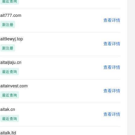
最近查询
息提取
与 AI 智能体进行实时音视频通话
从文本、图片、视频中提取结构化的属性信息
构建支持视频理解的 AI 音视频实时通话应用
ait777.com
查看详情
t.diy 一步搞定创意建站
构建大模型应用的安全防护体系
新注册
通过自然语言交互简化开发流程,全栈开发支持
通过阿里云安全产品对 AI 应用进行安全防护
ait9ewyj.top
查看详情
新注册
aitaijiaju.cn
查看详情
最近查询
aitainvest.com
查看详情
最近查询
aitak.cn
查看详情
最近查询
aitalk.ltd