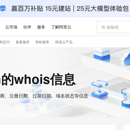
云市场
伙伴
服务
了解阿里云
制交付
备案服务
商标服务
精选云产品
AI 特惠
数据与 API
成为产品伙伴
企业增值服务
最佳实践
价格计算器
AI 场景体
基础软件
产品伙伴合
阿里云认证
市场活动
配置报价
大模型
自助选配和估算价格
新方式
睿译宝，AI翻译排版一步到位
智启 AI 普惠权益
产品生态集成认证中心
企业支持计划
云上春晚
域名与网站
千问官方 MaaS 平台，为开发者和 Agent 而生，新用户赠送 1 亿 + tokens 额度
Qwen Aud
AI Coding
阿里云Maa
2026 阿里云
云服务器 E
为企业打
数据集
Windows
大模型认证
模型
NEW
NEW
交付可用成果
值低价云产品抢先购
上传文档即自动完成翻译和格式还原
至高享 1亿+免费 tokens，加速 Al 应用落地
提供智能易用的域名与建站服务
智能编程，一键
安全可靠、
cn的whois信息
产品生态伙伴
专家技术服务
云上奥运之旅
弹性计算合作
阿里云中企出
手机三要素
宝塔 Linux
全部认证
价格优势
有专属领域专家
GLM-5.2：长任务时代开源旗舰模型
阿里云 OPC 创新助力计划
千问大模型
即刻拥有 DeepS
AI 电商营销
对象存储 O
大模型
产品生态伙伴工作台
企业增值服务台
云栖战略参考
云存储合作计
云栖大会
身份实名认证
CentOS
训练营
推动算力普惠，释放技术红利
最高返9万
多领域专家智能体,一键组建 AI 虚拟交付团队
快速构建应用程序和网站，即刻迈出上云第一步
至高百万元 Token 补贴，加速一人公司成长
多元化、高性能、安全可靠的大模型服务
真正可用的 1M 上下文,一次完成代码全链路开发
轻松解锁专属 Dee
从图文生成到
云上的中国
数据库合作计
活动全景
短信
Docker
图片和
商、注册日期、过期日期、域名状态等信息
站式影视创作平台
Hermes Agent，打造自进化智能体
Token Plan 模型订阅计划
数字证书管理服务（原SSL证书）
5 分钟轻松部署
AI 广告创作
无影云电脑
企业成长
NEW
信息公告
看见新力量
云网络合作计
OCR 文字识别
JAVA
证享300元代金券
可视化编排打通从文字构思到成片全链路闭环
全托管，含MySQL、PostgreSQL、SQL Server、MariaDB多引擎
自主进化，持久记忆，越用越聪明
Qwen3.8-Max 首发尝鲜，限时加量 10 倍，夜间低至2折
实现全站HTTPS，呈现可信的WEB访问
图文、视频一
随时随地安
Kimi-K3
HappyHors
NEW
魔搭 Mode
loud
服务实践
官网公告
Kimi 最新旗舰模型，长程编程与推理利器
让文字生成流
金融模力时刻
Salesforce O
版
发票查验
全能环境
Claude Code + GStack 打造工程团队
千问办公，限时限量积分加倍
Qoder
低代码高效构
AI 建站
短信服务
型
NEW
作计划
计划
创新中心
魔搭 ModelSc
健康状态
理服务
让AI从“聊天伙伴”进化为能干活的“数字员工”
安装技能 GStack，拥有专属 AI 工程团队
你的AI工作搭子，覆盖日常办公高频场景
面向真实软件的智能体编程平台
0 代码专业建
客户案例
天气预报查询
操作系统
Deepseek-v4-pro
HappyHors
态合作计划