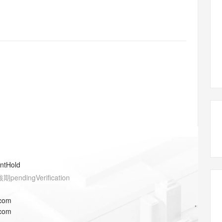
态智能体模型
旗舰 MoE 大模型，百万上下文与顶尖推理能力
图生视频，流
同享
万小智 AI 建站低至 15元/月
Qoder CN
AI 短剧/漫剧
云原生数据库 
快递物流查询
WordPress
成为服务伙
高校合作
点，立即开启云上创新
覆盖公网/内网、递归/权威、移动APP等全场景解析服务
送.CN域名，送备案服务码
基于千问大模型等，支持代码智能生成、研发智能问答
AI助力短剧
GLM-5.2
Wan2.7-T
Ubuntu
服务生态伙伴
视觉 Coding、空间感知、多模态思考等全面升级
1M上下文，专为长程任务能力而生
云工开物
企业应用
Works
Night Plan 支持 Qwen 3.8-Max
云原生大数据计算服务 MaxCompute
AI 办公
容器服务 Kub
NEW
Red Hat
30+ 款产品免费体验
Data Agent 驱动的一站式 Data+AI 开发治理平台
夜间 5 折，Qwen/Meoo/TokenPlan 客户专享
面向分析的企业级SaaS模式云数据仓库
AI智能应用
提供一站式管
科研合作
ERP
堂（旗舰版）
SUSE
智能客服
AI 应用构建
大模型原生
CRM
防护产品
2个月
自动承接线索
建站小程序
Qoder
大模型服务平台百炼-应用模版
OA 办公系统
HOT
NEW
面向真实软件
个人版上线、团队版降价；千问3.8-Max首发发尝鲜
丰富多元化的应用模版和解决方案
力提升
财税管理
模板建站
万有无界
大模型服务平台百炼-智能体
400电话
定制建站
的模型效果
灵活可视化地构建企业级 Agent
方案
广告营销
模板小程序
秒悟
人工智能平台 PAI
entHold
定制小程序
云端极速 AI 
新一代 AI 视频生成模型，深度适配广告营销等场景
AI Native 的算法工程平台，一站式完成建模、训练、推理服务部署
核期
pendingVerification
APP 开发
.com
建站系统
.com