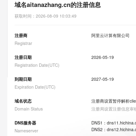
存储
天池大赛
能看、能想、能动手的多模
域名aitanazhang.cn的注册信息
云解析DNS
解决方案免费试用 新老
电子合同
最高领取价值200元试用
安全
网络与CDN
AI 算法大赛
Qwen3-VL-Plus
获取时间
：
2026-08-09 10:03:49
畅捷通
大数据开发治理平台 Data
AI 产品 免费试用
网络
安全
云开发大赛
Tableau 订阅
1亿+ 大模型 tokens 和 
注册商
阿里云计算有限公司
可观测
入门学习赛
中间件
AI空中课堂在线直播课
云防火墙
140+云产品 免费试用
Registrar
大模型服务
上云与迁云
云原生的云上边界网络安全
产品新客免费试用，最长1
数据库
生态解决方案
注册日期
2026-05-19
千问AI平台-Token Plan
企业出海
大模型ACA认证体验
大数据计算
Registration Date(UTC)
助力企业全员 AI 认知与能
行业生态解决方案
政企业务
媒体服务
千问AI平台-模型体验
到期日期
2027-05-19
开发者生态解决方案
在线体验全尺寸、多种模态
Expiration Date(UTC)
企业服务与云通信
AI 开发和 AI 应用解决
Happy 系列大模型
域名与网站
域名状态
注册商设置暂停解析
cli
Domain Status
注册局设置注册信息审
终端用户计算
DNS服务器
DNS
1
：
dns11.hichina
Serverless
大模型解决方案
DNS
2
：
dns12.hichina
Nameserver
开发工具