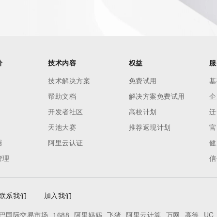
价
技术内容
权益
服
技术解决方案
免费试用
基
帮助文档
解决方案免费试用
企
开发者社区
高校计划
迁
天池大赛
推荐返现计划
官
器
阿里云认证
健
管理
信
联系我们
加入我们
巴国际交易市场
1688
阿里妈妈
飞猪
阿里云计算
万网
高德
UC