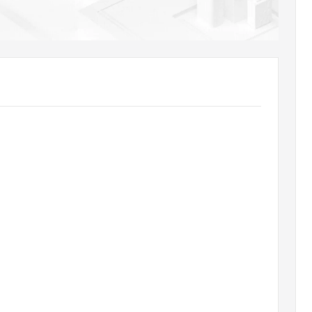
AI 应用
10分钟微调：让0.6B模型媲美235B模
多模态数据信
型
依托云原生高可用架构,实现Dify私有化部署
用1%尺寸在特定领域达到大模型90%以上效果
一个 AI 助手
超强辅助，Bol
即刻拥有 DeepSeek-R1 满血版
在企业官网、通讯软件中为客户提供 AI 客服
多种方案随心选，轻松解锁专属 DeepSeek