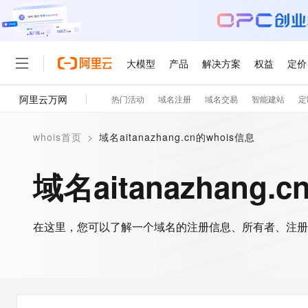
大模型
产品
解决方案
权益
定价
阿里云万网
热门活动
域名注册
域名交易
智能建站
定
大模型
产品
解决方案
权益
定价
云市场
伙伴
服务
了解阿里云
精选产品
精选解决方案
普惠上云
产品定价
精选商城
成为销售伙伴
售前咨询
为什么选择阿里云
千问AI平台
whois首页
>
域名aitanazhang.cn的whois信息
了解云产品的定价详情
大模型服务平台百炼
千问办公，解锁你的工作
普惠上云 官方力荐
分销伙伴
在线服务
网站建设
什么是云计算
大
大模型服务与应用平台
企业级Agent产品，直接
云服务器38元/年起，超
域名aitanazhang.
咨询伙伴
多端小程序
技术领先
云上成本管理
售后服务
轻量应用服务器
Agency Agents：拥
官方推荐返现计划
大模型
精选产品
精选解决方案
Salesforce 国际版订阅
稳定可靠
管理和优化成本
推荐新用户得奖励，单订单
销售伙伴合作计划
自助服务
友盟天域
安全合规
人工智能与机器学习
AI
文本生成
在这里，您可以了解一个域名的注册信息、所有者、注册
云数据库 RDS
HappyHorse 打造一
云工开物
无影生态合作计划
在线服务
观测云
分析师报告
高校专属算力普惠，学生认
计算
互联网应用开发
Qwen3.8-Max
HOT
Salesforce On Alibaba C
工单服务
智能体时代全能旗舰模型
Tuya 物联网平台阿里云
研究报告与白皮书
人工智能平台 PAI
快速拥有专属 OpenClaw
大模
Consulting Partner 合
大数据
容器
免费试用
短信专区
一站式AI开发、训练和推
蓝凌 OA
Qwen3.7-Plus
AI 大模型销售与服务生
现代化应用