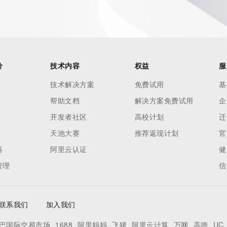
es and
rovided by
this
价
技术内容
权益
服
 lawful
技术解决方案
免费试用
基
ta
帮助文档
解决方案免费试用
企
pporting
开发者社区
高校计划
迁
dvertising
天池大赛
推荐返现计划
官
r
器
阿里云认证
健
processes
管理
信
y
ames or
联系我们
加入我们
y time. By
巴国际交易市场
1688
阿里妈妈
飞猪
阿里云计算
万网
高德
UC