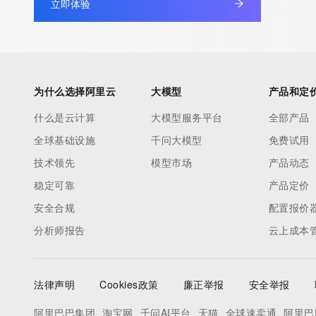
立即体验
under contract with the Internet Corporation for Assigned Nam
Numbers. Whois information from other top-level domains is p
a third-party under license to Tucows Registry.
This service is intended only for query-based access. By using 
为什么选择阿里云
大模型
产品和定
service, you agree that you will use any data presented only for
什么是云计算
大模型服务平台
全部产品
purposes and that, under no circumstances will you use (a) da
全球基础设施
千问大模型
免费试用
acquired for the purpose of allowing, enabling, or otherwise su
the transmission by e-mail, telephone, facsimile or other
技术领先
模型市场
产品动态
communications mechanism of mass  unsolicited, commercial a
稳定可靠
产品定价
or solicitations to entities other than your existing  customers; o
安全合规
配置报价
(b) this service to enable high volume, automated, electronic 
分析师报告
云上成本
that send queries or data to the systems of any Registrar or an
Registry except as reasonably necessary to register domain n
modify existing domain name registrations.
法律声明
Cookies政策
廉正举报
安全举报
Tucows Registry reserves the right to modify these terms at an
阿里巴巴集团
淘宝网
千问AI平台
天猫
全球速卖通
阿里巴