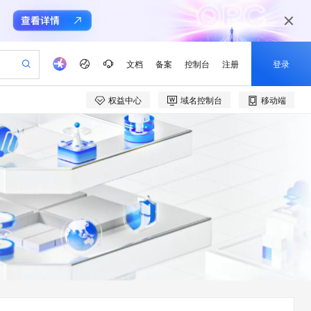
文档
备案
控制台
注册
登录
权益中心
域名控制台
移动端
验
作计划
器
AI 活动
专业服务
服务伙伴合作计划
开发者社区
加入我们
产品动态
服务平台百炼
阿里云 OPC 创新助力计划
一站式生成采购清单，支持单品或批量购买
io：打造专属 AI 语音助手
S产品伙伴计划（繁花）
峰会
CS
造的大模型服务与应用开发平台
一句话生成原生可编辑精美 PPT 文稿
AI 生产力先锋
Al MaaS 服务伙伴赋能合作
域名
博文
Careers
至高可申请百万元
Qwen3.8-Max 模型上线
开启高性价比 AI 编程新体验
弹性可伸缩的云计算服务
Qwen-Audio-3.0-Realtime 端到端实时语音角色扮演
输入一句话想法, 轻松生成专业的 PPT
先锋实践拓展 AI 生产力的边界
Token 补贴，五大权
计划
海大会
伙伴信用分合作计划
商标
问答
社会招聘
益加速 OPC 成功
eek-V4-Pro
SS
一键部署幻兽帕鲁游戏服务器
飞天发布时刻
HOT
Open Search 向量检索版支
划
备案
电子书
校园招聘
pSeek-V4-Pro
视频创作，一键激活电商全链路生产力
稳定、安全、高性价比、高性能的云存储服务
一键购买专属联机服务器，轻松开启游戏
所见，即是所愿
持视频检索 Pipeline 功能
更多支持
划
公司注册
镜像站
视频生成
语音识别与合成
专属 QwenPaw
漫剧工坊：一站式动画创作平台
AI 实训营
HOT
应用身份服务 (IDaaS)
合作伙伴培训与认证
划
上云迁移
站生成，高效打造优质广告素材
全接入的云上超级电脑
从聊天伙伴进化为能主动干活的本地数字员工
快速生产连贯的高质量长漫剧
从基础到进阶，Agent 创客手把手教你
OpenClaw 管理能力上线
e-1.1-T2V
Qwen3-TTS-Flash
lScope
我要反馈
查询合作伙伴
畅细腻的高质量视频
离线语音合成大模型，多语言方言自适应，低延迟高稳定
n Alibaba Cloud ISV 合作
代维服务
建企业门户网站
10 分钟搭建微信、支付宝小程序
MaxCompute MaxFrame 提
创新加速
ope
登录合作伙伴管理后台
我要建议
站，无忧落地极速上线
以可视化方式快速构建移动和 PC 门户网站
国内短信简单易用，安全可靠，秒级触达，全球覆盖200+国家和地区。
高效部署网站，快速应用到小程序
供自动弹性内存功能
e-1.1-I2V
Cosyvoice-V3-Flash