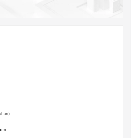
AI 应用
10分钟微调：让0.6B模型媲美235B模
多模态数据信
型
依托云原生高可用架构,实现Dify私有化部署
用1%尺寸在特定领域达到大模型90%以上效果
一个 AI 助手
超强辅助，Bol
即刻拥有 DeepSeek-R1 满血版
在企业官网、通讯软件中为客户提供 AI 客服
多种方案随心选，轻松解锁专属 DeepSeek
t.cn)
com