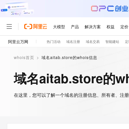
大模型
产品
解决方案
权益
定价
阿里云万网
热门活动
域名注册
域名交易
智能建站
定
大模型
产品
解决方案
权益
定价
云市场
伙伴
服务
了解阿里云
精选产品
精选解决方案
普惠上云
产品定价
精选商城
成为销售伙伴
售前咨询
为什么选择阿里云
千问AI平台
whois首页
>
域名aitab.store的whois信息
了解云产品的定价详情
大模型服务平台百炼
千问办公，解锁你的工作
普惠上云 官方力荐
分销伙伴
在线服务
网站建设
什么是云计算
大
大模型服务与应用平台
企业级Agent产品，直接
云服务器38元/年起，超
域名aitab.store的
咨询伙伴
多端小程序
技术领先
云上成本管理
售后服务
轻量应用服务器
Agency Agents：拥
官方推荐返现计划
大模型
精选产品
精选解决方案
Salesforce 国际版订阅
稳定可靠
管理和优化成本
推荐新用户得奖励，单订单
销售伙伴合作计划
自助服务
友盟天域
安全合规
人工智能与机器学习
AI
文本生成
在这里，您可以了解一个域名的注册信息、所有者、注册
云数据库 RDS
HappyHorse 打造一
云工开物
无影生态合作计划
在线服务
观测云
分析师报告
高校专属算力普惠，学生认
计算
互联网应用开发
Qwen3.8-Max
HOT
Salesforce On Alibaba C
工单服务
智能体时代全能旗舰模型
Tuya 物联网平台阿里云
研究报告与白皮书
人工智能平台 PAI
快速拥有专属 OpenClaw
大模
Consulting Partner 合
大数据
容器
免费试用
短信专区
一站式AI开发、训练和推
蓝凌 OA
Qwen3.7-Plus
AI 大模型销售与服务生
现代化应用