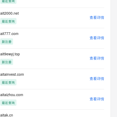
最近查询
息提取
与 AI 智能体进行实时音视频通话
从文本、图片、视频中提取结构化的属性信息
构建支持视频理解的 AI 音视频实时通话应用
ait2000.net
查看详情
t.diy 一步搞定创意建站
构建大模型应用的安全防护体系
最近查询
通过自然语言交互简化开发流程,全栈开发支持
通过阿里云安全产品对 AI 应用进行安全防护
ait777.com
查看详情
新注册
ait9ewyj.top
查看详情
新注册
aitainvest.com
查看详情
最近查询
aitaizhou.com
查看详情
最近查询
aitak.cn