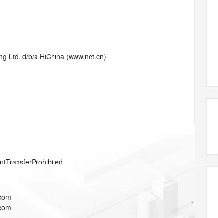
态智能体模型
旗舰 MoE 大模型，百万上下文与顶尖推理能力
图生视频，流
同享
万小智 AI 建站低至 15元/月
Qoder CN
AI 短剧/漫剧
云原生数据库 
快递物流查询
WordPress
成为服务伙
高校合作
点，立即开启云上创新
覆盖公网/内网、递归/权威、移动APP等全场景解析服务
送.CN域名，送备案服务码
基于千问大模型等，支持代码智能生成、研发智能问答
AI助力短剧
GLM-5.2
Wan2.7-T
Ubuntu
服务生态伙伴
视觉 Coding、空间感知、多模态思考等全面升级
1M上下文，专为长程任务能力而生
云工开物
企业应用
Works
Night Plan 支持 Qwen 3.8-Max
云原生大数据计算服务 MaxCompute
AI 办公
容器服务 Kub
NEW
Red Hat
30+ 款产品免费体验
Data Agent 驱动的一站式 Data+AI 开发治理平台
夜间 5 折，Qwen/Meoo/TokenPlan 客户专享
面向分析的企业级SaaS模式云数据仓库
AI智能应用
提供一站式管
科研合作
g Ltd. d/b/a HiChina (www.net.cn)
ERP
堂（旗舰版）
SUSE
智能客服
AI 应用构建
大模型原生
CRM
防护产品
2个月
自动承接线索
建站小程序
Qoder
大模型服务平台百炼-应用模版
OA 办公系统
HOT
NEW
面向真实软件
个人版上线、团队版降价；千问3.8-Max首发发尝鲜
丰富多元化的应用模版和解决方案
力提升
财税管理
模板建站
万有无界
大模型服务平台百炼-智能体
400电话
定制建站
的模型效果
灵活可视化地构建企业级 Agent
方案
广告营销
模板小程序
秒悟
人工智能平台 PAI
entTransferProhibited
定制小程序
云端极速 AI 
新一代 AI 视频生成模型，深度适配广告营销等场景
AI Native 的算法工程平台，一站式完成建模、训练、推理服务部署
APP 开发
.com
建站系统
.com