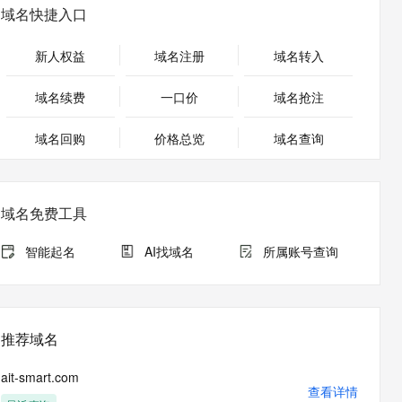
安全
畅自然，细节丰富
高表现力语音合成大模型，语音克隆听感自然
我要投诉
PolarDB
域名快捷入口
上云场景组合购
Milvus 弹性伸缩功能新增节
伴
漫剧创作，剧本、分镜、视频高效生成
100%兼容MySQL、PostgreSQL，兼容Oracle，支持集中和分布式
覆盖90%+业务场景，专享组合折扣价
点支持范围
2V
VPN
Fun-ASR
新人权益
域名注册
域名转入
文戏情感细腻自然，动作戏激烈拳拳到肉，实现更强表演能力
支持中英文自由切换，具备更强的噪声鲁棒性
ernetes 版 ACK
云聚AI 严选权益
AI 原生数据库服务发布
SSL 证书
，一键激活高效办公新体验
理容器应用的 K8s 服务
精选AI产品，从模型到应用全链提效
Agent 数据网关
域名续费
一口价
域名抢注
堡垒机
AI 用量加速计划
云原生数据库 PolarDB
应用
域名回购
价格总览
防火墙
域名查询
、识别商机，让客服更高效、服务更出色。
新老同享，达量后返
Agentic Database 发布
千问办公
主机安全
NEW
的智能体编程平台
一站式AI生产力平台
域名免费工具
AI 应用及服务市场
伶鹊
企业级人与Agent协作平台，接入和调度多个数字员工
智能客服平台，对话机器人、对话分析、智能外呼
智能起名
AI找域名
所属账号查询
AI 应用
大模型服务平台百炼 - 全妙
大模型
应用创作平台
多模态内容创作工具，已接入 DeepSeek
自然语言处理
推荐域名
数据标注
ait-smart.com
机器学习
查看详情