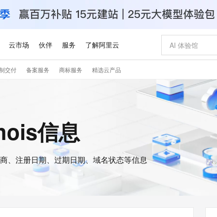
云市场
伙伴
服务
了解阿里云
制交付
备案服务
商标服务
精选云产品
AI 特惠
数据与 API
成为产品伙伴
企业增值服务
最佳实践
价格计算器
AI 场景体
基础软件
产品伙伴合
阿里云认证
市场活动
配置报价
大模型
自助选配和估算价格
新方式
睿译宝，AI翻译排版一步到位
智启 AI 普惠权益
产品生态集成认证中心
企业支持计划
云上春晚
域名与网站
千问官方 MaaS 平台，为开发者和 Agent 而生，新用户赠送 1 亿 + tokens 额度
Qwen Aud
AI Coding
阿里云Maa
2026 阿里云
云服务器 E
为企业打
数据集
Windows
大模型认证
模型
NEW
NEW
交付可用成果
值低价云产品抢先购
上传文档即自动完成翻译和格式还原
至高享 1亿+免费 tokens，加速 Al 应用落地
提供智能易用的域名与建站服务
智能编程，一键
安全可靠、
whois信息
产品生态伙伴
专家技术服务
云上奥运之旅
弹性计算合作
阿里云中企出
手机三要素
宝塔 Linux
全部认证
价格优势
有专属领域专家
GLM-5.2：长任务时代开源旗舰模型
阿里云 OPC 创新助力计划
千问大模型
即刻拥有 DeepS
AI 电商营销
对象存储 O
大模型
产品生态伙伴工作台
企业增值服务台
云栖战略参考
云存储合作计
云栖大会
身份实名认证
CentOS
训练营
推动算力普惠，释放技术红利
最高返9万
多领域专家智能体,一键组建 AI 虚拟交付团队
快速构建应用程序和网站，即刻迈出上云第一步
至高百万元 Token 补贴，加速一人公司成长
多元化、高性能、安全可靠的大模型服务
真正可用的 1M 上下文,一次完成代码全链路开发
轻松解锁专属 Dee
从图文生成到
云上的中国
数据库合作计
活动全景
短信
Docker
图片和
商、注册日期、过期日期、域名状态等信息
站式影视创作平台
Hermes Agent，打造自进化智能体
Token Plan 模型订阅计划
数字证书管理服务（原SSL证书）
5 分钟轻松部署
AI 广告创作
无影云电脑
企业成长
NEW
信息公告
看见新力量
云网络合作计
OCR 文字识别
JAVA
证享300元代金券
可视化编排打通从文字构思到成片全链路闭环
全托管，含MySQL、PostgreSQL、SQL Server、MariaDB多引擎
自主进化，持久记忆，越用越聪明
Qwen3.8-Max 首发尝鲜，限时加量 10 倍，夜间低至2折
实现全站HTTPS，呈现可信的WEB访问
图文、视频一
随时随地安
Kimi-K3
HappyHors
NEW
魔搭 Mode
loud
服务实践
官网公告
Kimi 最新旗舰模型，长程编程与推理利器
让文字生成流
金融模力时刻
Salesforce O
版
发票查验
全能环境
Claude Code + GStack 打造工程团队
千问办公，限时限量积分加倍
Qoder
低代码高效构
AI 建站
短信服务
型
NEW
作计划
计划
创新中心
魔搭 ModelSc
健康状态
理服务
让AI从“聊天伙伴”进化为能干活的“数字员工”
安装技能 GStack，拥有专属 AI 工程团队
你的AI工作搭子，覆盖日常办公高频场景
面向真实软件的智能体编程平台
0 代码专业建
客户案例
天气预报查询
操作系统
Deepseek-v4-pro
HappyHors
态合作计划