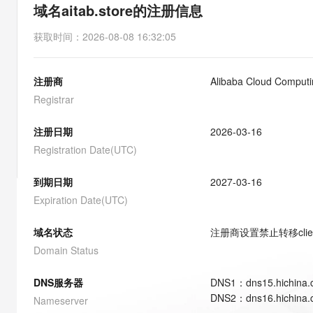
存储
天池大赛
能看、能想、能动手的多模
域名aitab.store的注册信息
云解析DNS
解决方案免费试用 新老
电子合同
最高领取价值200元试用
安全
网络与CDN
AI 算法大赛
Qwen3-VL-Plus
获取时间
：
2026-08-08 16:32:05
畅捷通
大数据开发治理平台 Data
AI 产品 免费试用
网络
安全
云开发大赛
Tableau 订阅
1亿+ 大模型 tokens 和 
注册商
Alibaba Cloud Computin
可观测
入门学习赛
中间件
AI空中课堂在线直播课
云防火墙
140+云产品 免费试用
Registrar
大模型服务
上云与迁云
云原生的云上边界网络安全
产品新客免费试用，最长1
数据库
生态解决方案
注册日期
2026-03-16
千问AI平台-Token Plan
企业出海
大模型ACA认证体验
大数据计算
Registration Date(UTC)
助力企业全员 AI 认知与能
行业生态解决方案
政企业务
媒体服务
千问AI平台-模型体验
到期日期
2027-03-16
开发者生态解决方案
在线体验全尺寸、多种模态
Expiration Date(UTC)
企业服务与云通信
AI 开发和 AI 应用解决
Happy 系列大模型
域名与网站
域名状态
注册商设置禁止转移
cli
Domain Status
终端用户计算
DNS服务器
DNS
1
：
dns15.hichina
Serverless
大模型解决方案
DNS
2
：
dns16.hichina
Nameserver
开发工具