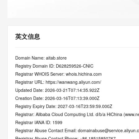
快速部署 Dify，高效搭建 
迁移与运维管理
10 分钟在聊天系统中增加
专有云
英文信息
Domain Name: aitab.store
Registry Domain ID: D628259526-CNIC
Registrar WHOIS Server: whois.hichina.com
Registrar URL: https://wanwang.aliyun.com/
Updated Date: 2026-03-21T07:14:35.922Z
Creation Date: 2026-03-16T07:13:39.000Z
Registry Expiry Date: 2027-03-16T23:59:59.000Z
Registrar: Alibaba Cloud Computing Ltd. d/b/a HiChina (www.ne
Registrar IANA ID: 1599
Registrar Abuse Contact Email: domainabuse@service.aliyun.
Registrar Abuse Contact Phone: +86.18515850767