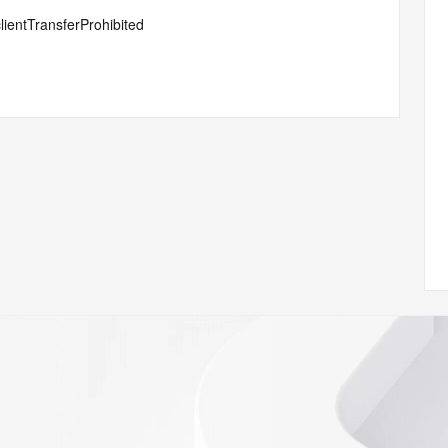
lientTransferProhibited
ann.org/wicf
89Z <<<
s://icann.org/epp
ed
rmational
Registry is
tes