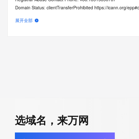
Domain Status: clientTransferProhibited https://icann.org/epp#c
Name Server: dns15.hichina.com
展开全部
Name Server: dns16.hichina.com
DNSSEC: unsigned
URL of the ICANN RDDS Inaccuracy Complaint Form: https://ic
>>> Last update of WHOIS database: 2026-05-19T08:32:13.6
For more information on domain status codes, please visit http
The WHOIS information provided in this page has been redact
in compliance with ICANN's Temporary Specification for gTLD
Registration Data.
选域名，来万网
The data in this record is provided by Tucows Registry for info
purposes only, and it does not guarantee its accuracy. Tucows 
authoritative for whois information in top-level domains it opera