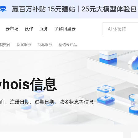
云市场
伙伴
服务
了解阿里云
制交付
备案服务
商标服务
精选云产品
AI 特惠
数据与 API
成为产品伙伴
企业增值服务
最佳实践
价格计算器
AI 场景体
基础软件
产品伙伴合
阿里云认证
市场活动
配置报价
大模型
自助选配和估算价格
步到位
智启 AI 普惠权益
产品生态集成认证中心
企业支持计划
云上春晚
域名与网站
Qwen Audio：打造专属 AI 语音助手
千问官方 MaaS 平台，为开发者和 Agent 而生，新用户赠送 1 亿 + tokens 额度
一句话生成原生
AI Coding
阿里云Maa
2026 阿里云
云服务器 E
为企业打
数据集
Windows
大模型认证
模型
NEW
NEW
格式还原
值低价云产品抢先购
至高享 1亿+免费 tokens，加速 Al 应用落地
提供智能易用的域名与建站服务
Qwen-Audio-3.0-Realtime 端到端实时语音角色扮演
输入一句话想法,
智能编程，一键
安全可靠、
whois信息
产品生态伙伴
专家技术服务
云上奥运之旅
弹性计算合作
阿里云中企出
手机三要素
宝塔 Linux
全部认证
价格优势
开源旗舰模型
即刻拥有 DeepSeek-V4-Pro
阿里云 OPC 创新助力计划
千问大模型
一键部署幻兽
AI 电商营销
对象存储 O
大模型
产品生态伙伴工作台
企业增值服务台
云栖战略参考
云存储合作计
云栖大会
身份实名认证
CentOS
训练营
推动算力普惠，释放技术红利
最高返9万
真正可用的 1M 上下文,一次完成代码全链路开发
快速构建应用程序和网站，即刻迈出上云第一步
轻松解锁专属 DeepSeek-V4-Pro
至高百万元 Token 补贴，加速一人公司成长
多元化、高性能、安全可靠的大模型服务
一键购买专属
从图文生成到
云上的中国
数据库合作计
活动全景
短信
Docker
图片和
商、注册日期、过期日期、域名状态等信息
自进化智能体
5 分钟轻松部署专属 QwenPaw
Token Plan 模型订阅计划
数字证书管理服务（原SSL证书）
高效搭建 AI
AI 广告创作
无影云电脑
企业成长
NEW
HOT
信息公告
看见新力量
云网络合作计
OCR 文字识别
JAVA
越聪明
证享300元代金券
全托管，含MySQL、PostgreSQL、SQL Server、MariaDB多引擎
Qwen3.8-Max 首发尝鲜，限时加量 10 倍，夜间低至2折
实现全站HTTPS，呈现可信的WEB访问
从聊天伙伴进化为能主动干活的本地数字员工
图文、视频一
随时随地安
Kimi-K3
HappyHors
NEW
魔搭 Mode
loud
服务实践
官网公告
Kimi 最新旗舰模型，长程编程与推理利器
让文字生成流
金融模力时刻
Salesforce O
版
发票查验
全能环境
Claude Code + GStack 打造工程团队
千问办公，限时限量积分加倍
Qoder
低代码高效构
AI 建站
短信服务
型
NEW
作计划
计划
创新中心
魔搭 ModelSc
健康状态
理服务
让AI从“聊天伙伴”进化为能干活的“数字员工”
安装技能 GStack，拥有专属 AI 工程团队
你的AI工作搭子，覆盖日常办公高频场景
面向真实软件的智能体编程平台
0 代码专业建
客户案例
天气预报查询
操作系统
Deepseek-v4-pro
HappyHors
态合作计划