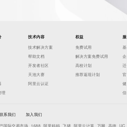
h-volume and
 names or
ry
or
nformation
价
技术内容
权益
服
n does not
技术解决方案
免费试用
基
e to abide
帮助文档
解决方案免费试用
企
 Data only
se this Data
开发者社区
高校计划
迁
 mass
天池大赛
推荐返现计划
官
telephone,
器
阿里云认证
健
 processes
管理
信
on,
ly
ee not to
联系我们
加入我们
to access or
egister
巴国际交易市场
1688
阿里妈妈
飞猪
阿里云计算
万网
高德
UC