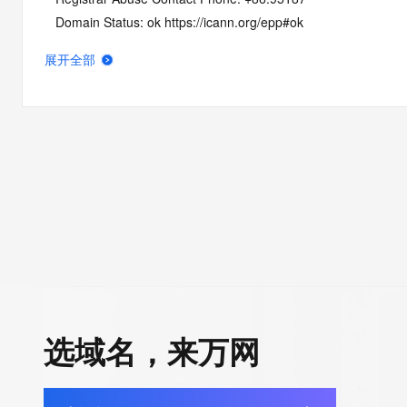
   Domain Status: ok https://icann.org/epp#ok
   Name Server: DNS7.HICHINA.COM
展开全部
   Name Server: DNS8.HICHINA.COM
   DNSSEC: unsigned
   URL of the ICANN Whois Inaccuracy Complaint Form: https:/
>>> Last update of whois database: 2026-05-13T06:04:15Z <
For more information on Whois status codes, please visit https:
NOTICE: The expiration date displayed in this record is the dat
registrar's sponsorship of the domain name registration in the re
currently set to expire. This date does not necessarily reflect th
date of the domain name registrant's agreement with the spon
registrar.  Users may consult the sponsoring registrar's Whois 
选域名，来万网
view the registrar's reported date of expiration for this registrat
TERMS OF USE: You are not authorized to access or query ou