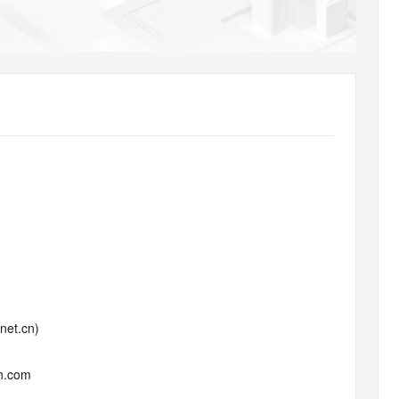
AI 应用
10分钟微调：让0.6B模型媲美235B模
多模态数据信
型
依托云原生高可用架构,实现Dify私有化部署
用1%尺寸在特定领域达到大模型90%以上效果
一个 AI 助手
超强辅助，Bol
即刻拥有 DeepSeek-R1 满血版
在企业官网、通讯软件中为客户提供 AI 客服
多种方案随心选，轻松解锁专属 DeepSeek
.net.cn)
un.com