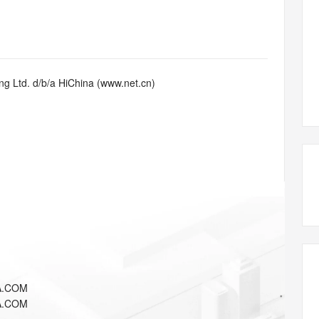
态智能体模型
旗舰 MoE 大模型，百万上下文与顶尖推理能力
图生视频，流
同享
万小智 AI 建站低至 15元/月
Qoder CN
AI 短剧/漫剧
云原生数据库 
快递物流查询
WordPress
成为服务伙
高校合作
点，立即开启云上创新
覆盖公网/内网、递归/权威、移动APP等全场景解析服务
送.CN域名，送备案服务码
基于千问大模型等，支持代码智能生成、研发智能问答
AI助力短剧
GLM-5.2
Wan2.7-T
Ubuntu
服务生态伙伴
视觉 Coding、空间感知、多模态思考等全面升级
1M上下文，专为长程任务能力而生
云工开物
企业应用
Works
Night Plan 支持 Qwen 3.8-Max
云原生大数据计算服务 MaxCompute
AI 办公
容器服务 Kub
NEW
Red Hat
30+ 款产品免费体验
Data Agent 驱动的一站式 Data+AI 开发治理平台
夜间 5 折，Qwen/Meoo/TokenPlan 客户专享
面向分析的企业级SaaS模式云数据仓库
AI智能应用
提供一站式管
科研合作
g Ltd. d/b/a HiChina (www.net.cn)
ERP
堂（旗舰版）
SUSE
智能客服
AI 应用构建
大模型原生
CRM
防护产品
2个月
自动承接线索
建站小程序
Qoder
大模型服务平台百炼-应用模版
OA 办公系统
HOT
NEW
面向真实软件
个人版上线、团队版降价；千问3.8-Max首发发尝鲜
丰富多元化的应用模版和解决方案
力提升
财税管理
模板建站
万有无界
大模型服务平台百炼-智能体
400电话
定制建站
的模型效果
灵活可视化地构建企业级 Agent
方案
广告营销
模板小程序
秒悟
人工智能平台 PAI
定制小程序
云端极速 AI 
新一代 AI 视频生成模型，深度适配广告营销等场景
AI Native 的算法工程平台，一站式完成建模、训练、推理服务部署
APP 开发
A.COM
建站系统
A.COM