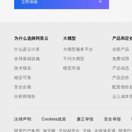
立即体验
database through the use of electronic processes that are hig
automated except as reasonably necessary to register domain
modify existing registrations; the Data in VeriSign Global Regist
Services' ("VeriSign") Whois database is provided by VeriSign f
information purposes only, and to assist persons in obtaining i
为什么选择阿里云
大模型
产品和定
about or related to a domain name registration record. VeriSig
什么是云计算
大模型服务平台
全部产品
guarantee its accuracy. By submitting a Whois query, you agre
全球基础设施
千问大模型
免费试用
by the following terms of use: You agree that you may use this
for lawful purposes and that under no circumstances will you u
技术领先
模型市场
产品动态
to: (1) allow, enable, or otherwise support the transmission of
稳定可靠
产品定价
unsolicited, commercial advertising or solicitations via e-mail, 
安全合规
配置报价
or facsimile; or (2) enable high volume, automated, electronic
分析师报告
云上成本
that apply to VeriSign (or its computer systems). The compilati
repackaging, dissemination or other use of this Data is express
prohibited without the prior written consent of VeriSign. You agr
法律声明
Cookies政策
廉正举报
安全举报
use electronic processes that are automated and high-volume 
query the Whois database except as reasonably necessary to r
阿里巴巴集团
淘宝网
千问AI平台
天猫
全球速卖通
阿里巴