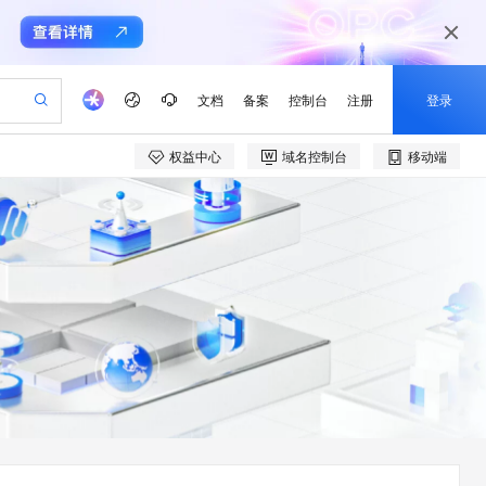
文档
备案
控制台
注册
登录
权益中心
域名控制台
移动端
验
作计划
器
AI 活动
专业服务
服务伙伴合作计划
开发者社区
加入我们
产品动态
服务平台百炼
阿里云 OPC 创新助力计划
一站式生成采购清单，支持单品或批量购买
可编辑精美 PPT 文稿
S产品伙伴计划（繁花）
峰会
CS
造的大模型服务与应用开发平台
Agency Agents：拥有专属领域专家
AI 生产力先锋
Al MaaS 服务伙伴赋能合作
域名
博文
Careers
至高可申请百万元
Qwen3.8-Max 模型上线
 轻松生成专业的 PPT
开启高性价比 AI 编程新体验
弹性可伸缩的云计算服务
先锋实践拓展 AI 生产力的边界
多领域专家智能体,一键组建 AI 虚拟交付团队
Token 补贴，五大权
计划
海大会
伙伴信用分合作计划
商标
问答
社会招聘
益加速 OPC 成功
帕鲁游戏服务器
SS
HappyHorse 打造一站式影视创作平台
飞天发布时刻
HOT
Open Search 向量检索版支
划
备案
电子书
校园招聘
联机服务器，轻松开启游戏
视频创作，一键激活电商全链路生产力
稳定、安全、高性价比、高性能的云存储服务
所见，即是所愿
持视频检索 Pipeline 功能
可视化编排打通从文字构思到成片全链路闭环
更多支持
划
公司注册
镜像站
视频生成
语音识别与合成
 智能体与工作流应用
漫剧工坊：一站式动画创作平台
AI 实训营
应用身份服务 (IDaaS)
合作伙伴培训与认证
划
上云迁移
站生成，高效打造优质广告素材
全接入的云上超级电脑
通过阿里云百炼高效搭建AI应用,助力高效开发
快速生产连贯的高质量长漫剧
从基础到进阶，Agent 创客手把手教你
OpenClaw 管理能力上线
e-1.1-T2V
Qwen3-TTS-Flash
lScope
我要反馈
查询合作伙伴
畅细腻的高质量视频
离线语音合成大模型，多语言方言自适应，低延迟高稳定
n Alibaba Cloud ISV 合作
代维服务
建企业门户网站
10 分钟搭建微信、支付宝小程序
MaxCompute MaxFrame 提
创新加速
ope
登录合作伙伴管理后台
我要建议
站，无忧落地极速上线
以可视化方式快速构建移动和 PC 门户网站
国内短信简单易用，安全可靠，秒级触达，全球覆盖200+国家和地区。
高效部署网站，快速应用到小程序
供自动弹性内存功能
e-1.1-I2V
Cosyvoice-V3-Flash