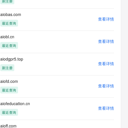
新注册
息提取
与 AI 智能体进行实时音视频通话
从文本、图片、视频中提取结构化的属性信息
构建支持视频理解的 AI 音视频实时通话应用
aiobas.com
查看详情
t.diy 一步搞定创意建站
构建大模型应用的安全防护体系
最近查询
通过自然语言交互简化开发流程,全栈开发支持
通过阿里云安全产品对 AI 应用进行安全防护
aiobl.cn
查看详情
最近查询
aiodgpr5.top
查看详情
新注册
aiofd.com
查看详情
最近查询
aiofeducation.cn
查看详情
最近查询
aioff.com