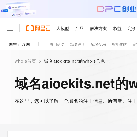
大模型
产品
解决方案
权益
定价
阿里云万网
热门活动
域名注册
域名交易
智能建站
定
大模型
产品
解决方案
权益
定价
云市场
伙伴
服务
了解阿里云
精选产品
精选解决方案
普惠上云
产品定价
精选商城
成为销售伙伴
售前咨询
为什么选择阿里云
千问AI平台
whois首页
>
域名aioekits.net的whois信息
了解云产品的定价详情
大模型服务平台百炼
睿译宝，AI翻译排版一
普惠上云 官方力荐
分销伙伴
在线服务
网站建设
什么是云计算
大
大模型服务与应用平台
上传文档即自动完成翻译和
云服务器38元/年起，超
域名aioekits.net的
咨询伙伴
多端小程序
技术领先
云上成本管理
售后服务
轻量应用服务器
GLM-5.2：长任务时代
官方推荐返现计划
大模型
精选产品
精选解决方案
Salesforce 国际版订阅
稳定可靠
管理和优化成本
推荐新用户得奖励，单订单
销售伙伴合作计划
自助服务
友盟天域
安全合规
人工智能与机器学习
AI
文本生成
在这里，您可以了解一个域名的注册信息、所有者、注册
云数据库 RDS
Hermes Agent，打造
云工开物
无影生态合作计划
在线服务
观测云
分析师报告
自主进化，持久记忆，越用
高校专属算力普惠，学生认
计算
互联网应用开发
Qwen3.8-Max
HOT
Salesforce On Alibaba C
工单服务
智能体时代全能旗舰模型
Tuya 物联网平台阿里云
研究报告与白皮书
人工智能平台 PAI
快速拥有专属 OpenClaw
大模
Consulting Partner 合
大数据
容器
免费试用
短信专区
一站式AI开发、训练和推
蓝凌 OA
Qwen3.7-Plus
AI 大模型销售与服务生
现代化应用