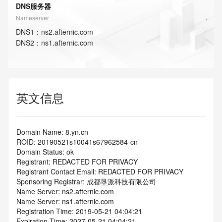
DNS服务器
Nameserver
DNS
1
：
ns2.afternic.com
DNS
2
：
ns1.afternic.com
英文信息
Domain Name: 8.yn.cn
ROID: 20190521s10041s67962584-cn
Domain Status: ok
Registrant: REDACTED FOR PRIVACY
Registrant Contact Email: REDACTED FOR PRIVACY
Sponsoring Registrar: 成都垦派科技有限公司
Name Server: ns2.afternic.com
Name Server: ns1.afternic.com
Registration Time: 2019-05-21 04:04:21
Expiration Time: 2027-05-21 04:04:21