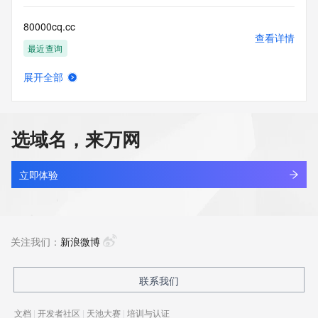
80000cq.cc
查看详情
最近查询
展开全部
8000dy.com
查看详情
最近查询
选域名，来万网
8000live.com
查看详情
最近查询
立即体验
800156156.com
查看详情
最近查询
关注我们：
新浪微博
8003ss.com
联系我们
查看详情
新注册
文档
|
开发者社区
|
天池大赛
|
培训与认证