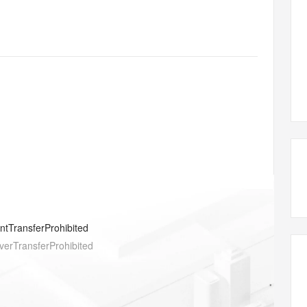
态智能体模型
旗舰 MoE 大模型，百万上下文与顶尖推理能力
图生视频，流
同享
万小智 AI 建站低至 15元/月
Qoder CN
AI 短剧/漫剧
云原生数据库 
快递物流查询
WordPress
成为服务伙
高校合作
点，立即开启云上创新
覆盖公网/内网、递归/权威、移动APP等全场景解析服务
送.CN域名，送备案服务码
基于千问大模型等，支持代码智能生成、研发智能问答
AI助力短剧
GLM-5.2
Wan2.7-T
Ubuntu
服务生态伙伴
视觉 Coding、空间感知、多模态思考等全面升级
1M上下文，专为长程任务能力而生
云工开物
企业应用
Works
Night Plan 支持 Qwen 3.8-Max
云原生大数据计算服务 MaxCompute
AI 办公
容器服务 Kub
NEW
Red Hat
30+ 款产品免费体验
Data Agent 驱动的一站式 Data+AI 开发治理平台
夜间 5 折，Qwen/Meoo/TokenPlan 客户专享
面向分析的企业级SaaS模式云数据仓库
AI智能应用
提供一站式管
科研合作
ERP
堂（旗舰版）
SUSE
智能客服
AI 应用构建
大模型原生
CRM
防护产品
2个月
自动承接线索
建站小程序
Qoder
大模型服务平台百炼-应用模版
OA 办公系统
HOT
NEW
面向真实软件
个人版上线、团队版降价；千问3.8-Max首发发尝鲜
丰富多元化的应用模版和解决方案
力提升
财税管理
模板建站
万有无界
大模型服务平台百炼-智能体
400电话
定制建站
的模型效果
灵活可视化地构建企业级 Agent
方案
广告营销
模板小程序
秒悟
人工智能平台 PAI
entTransferProhibited
定制小程序
云端极速 AI 
新一代 AI 视频生成模型，深度适配广告营销等场景
AI Native 的算法工程平台，一站式完成建模、训练、推理服务部署
verTransferProhibited
APP 开发
m
建站系统
m