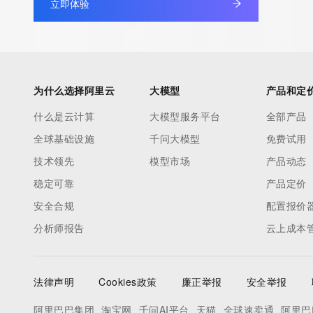
立即体验
to contact the Registrant, Admin, or Tech contact of the quer
Registry Admin ID: REDACTED FOR PRIVACY
Admin Name: REDACTED FOR PRIVACY
Admin Organization: REDACTED FOR PRIVACY
Admin Street: REDACTED FOR PRIVACY
为什么选择阿里云
大模型
产品和定
Admin Street: REDACTED FOR PRIVACY
什么是云计算
大模型服务平台
全部产品
Admin Street: REDACTED FOR PRIVACY
全球基础设施
千问大模型
免费试用
Admin City: REDACTED FOR PRIVACY
Admin State/Province: REDACTED FOR PRIVACY
技术领先
模型市场
产品动态
Admin Postal Code: REDACTED FOR PRIVACY
稳定可靠
产品定价
Admin Country: REDACTED FOR PRIVACY
安全合规
配置报价
Admin Phone: REDACTED FOR PRIVACY
分析师报告
云上成本
Admin Phone Ext: REDACTED FOR PRIVACY
Admin Fax: REDACTED FOR PRIVACY
Admin Fax Ext: REDACTED FOR PRIVACY
法律声明
Cookies政策
廉正举报
安全举报
Admin Email: Please query the RDDS service of the Registrar of 
contact the Registrant, Admin, or Tech contact of the queried
阿里巴巴集团
淘宝网
千问AI平台
天猫
全球速卖通
阿里巴