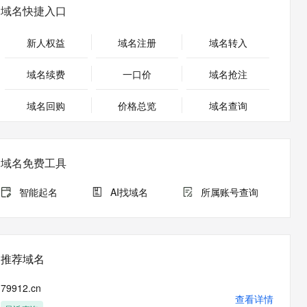
安全
畅自然，细节丰富
高表现力语音合成大模型，语音克隆听感自然
我要投诉
PolarDB
域名快捷入口
上云场景组合购
伴
Qoder CN V1.7.0 发布
漫剧创作，剧本、分镜、视频高效生成
100%兼容MySQL、PostgreSQL，兼容Oracle，支持集中和分布式
覆盖90%+业务场景，专享组合折扣价
2V
VPN
Fun-ASR
新人权益
域名注册
域名转入
文戏情感细腻自然，动作戏激烈拳拳到肉，实现更强表演能力
支持中英文自由切换，具备更强的噪声鲁棒性
ernetes 版 ACK
云聚AI 严选权益
云安全中心 AI BAS 智能自动
SSL 证书
，一键激活高效办公新体验
理容器应用的 K8s 服务
精选AI产品，从模型到应用全链提效
化模拟渗透攻击产品发布
域名续费
一口价
域名抢注
堡垒机
AI 用量加速计划
DataWorks ChatBI 会话支持
应用
域名回购
价格总览
防火墙
域名查询
、识别商机，让客服更高效、服务更出色。
新老同享，达量后返
上传临时文件分析
千问办公
主机安全
NEW
的智能体编程平台
一站式AI生产力平台
域名免费工具
AI 应用及服务市场
伶鹊
企业级人与Agent协作平台，接入和调度多个数字员工
智能客服平台，对话机器人、对话分析、智能外呼
智能起名
AI找域名
所属账号查询
AI 应用
大模型服务平台百炼 - 全妙
大模型
应用创作平台
多模态内容创作工具，已接入 DeepSeek
自然语言处理
推荐域名
数据标注
79912.cn
机器学习
查看详情