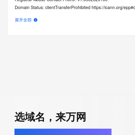
Domain Status: clientTransferProhibited https://icann.org/epp#c
Domain Status: serverTransferProhibited https://icann.org/epp
展开全部
Registry Registrant ID: REDACTED FOR PRIVACY
Registrant Name: REDACTED FOR PRIVACY
Registrant Organization: Super Privacy Service LTD c/o Dynad
Registrant Street: REDACTED FOR PRIVACY
Registrant Street: REDACTED FOR PRIVACY
Registrant Street: REDACTED FOR PRIVACY
Registrant City: REDACTED FOR PRIVACY
Registrant State/Province: California
Registrant Postal Code: REDACTED FOR PRIVACY
Registrant Country: US
Registrant Phone: REDACTED FOR PRIVACY
Registrant Phone Ext: REDACTED FOR PRIVACY
选域名，来万网
Registrant Fax: REDACTED FOR PRIVACY
Registrant Fax Ext: REDACTED FOR PRIVACY
Registrant Email: Please query the RDDS service of the Registrar