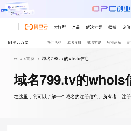
大模型
产品
解决方案
权益
定价
阿里云万网
热门活动
域名注册
域名交易
智能建站
定
大模型
产品
解决方案
权益
定价
云市场
伙伴
服务
了解阿里云
精选产品
精选解决方案
普惠上云
产品定价
精选商城
成为销售伙伴
售前咨询
为什么选择阿里云
千问AI平台
whois首页
>
域名799.tv的whois信息
了解云产品的定价详情
大模型服务平台百炼
睿译宝，AI翻译排版一
普惠上云 官方力荐
分销伙伴
在线服务
网站建设
什么是云计算
大
大模型服务与应用平台
上传文档即自动完成翻译和
云服务器38元/年起，超
域名799.tv的whoi
咨询伙伴
多端小程序
技术领先
云上成本管理
售后服务
轻量应用服务器
GLM-5.2：长任务时代
官方推荐返现计划
大模型
精选产品
精选解决方案
Salesforce 国际版订阅
稳定可靠
管理和优化成本
推荐新用户得奖励，单订单
销售伙伴合作计划
自助服务
友盟天域
安全合规
人工智能与机器学习
AI
文本生成
在这里，您可以了解一个域名的注册信息、所有者、注册
云数据库 RDS
Hermes Agent，打造
云工开物
无影生态合作计划
在线服务
观测云
分析师报告
自主进化，持久记忆，越用
高校专属算力普惠，学生认
计算
互联网应用开发
Qwen3.8-Max
HOT
Salesforce On Alibaba C
工单服务
智能体时代全能旗舰模型
Tuya 物联网平台阿里云
研究报告与白皮书
人工智能平台 PAI
快速拥有专属 OpenClaw
大模
Consulting Partner 合
大数据
容器
免费试用
短信专区
一站式AI开发、训练和推
蓝凌 OA
Qwen3.7-Plus
AI 大模型销售与服务生
现代化应用