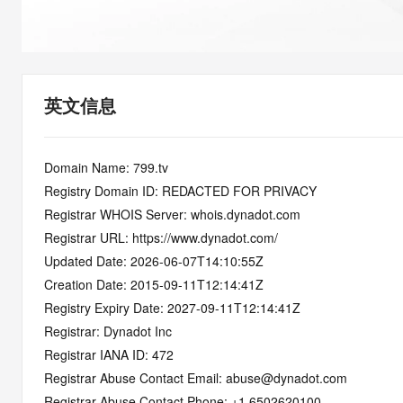
快速部署 Dify，高效搭建 
迁移与运维管理
10 分钟在聊天系统中增加
专有云
英文信息
Domain Name: 799.tv
Registry Domain ID: REDACTED FOR PRIVACY
Registrar WHOIS Server: whois.dynadot.com
Registrar URL: https://www.dynadot.com/
Updated Date: 2026-06-07T14:10:55Z
Creation Date: 2015-09-11T12:14:41Z
Registry Expiry Date: 2027-09-11T12:14:41Z
Registrar: Dynadot Inc
Registrar IANA ID: 472
Registrar Abuse Contact Email: abuse@dynadot.com
Registrar Abuse Contact Phone: +1.6502620100