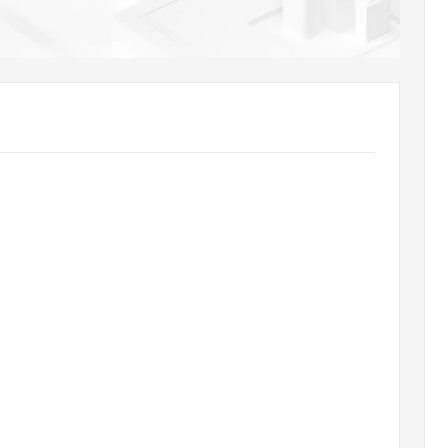
AI 应用
10分钟微调：让0.6B模型媲美235B模
多模态数据信
型
依托云原生高可用架构,实现Dify私有化部署
用1%尺寸在特定领域达到大模型90%以上效果
一个 AI 助手
超强辅助，Bol
即刻拥有 DeepSeek-R1 满血版
在企业官网、通讯软件中为客户提供 AI 客服
多种方案随心选，轻松解锁专属 DeepSeek