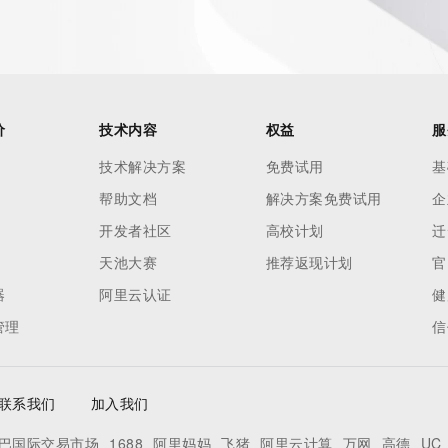
ied domain name.
价
技术内容
权益
服
技术解决方案
免费试用
基
帮助文档
解决方案免费试用
企
开发者社区
高校计划
迁
天池大赛
推荐返现计划
官
器
阿里云认证
健
管理
信
联系我们
加入我们
Record identified in this output for information on how to 
 domain name.
巴国际交易市场
1688
阿里妈妈
飞猪
阿里云计算
万网
高德
UC