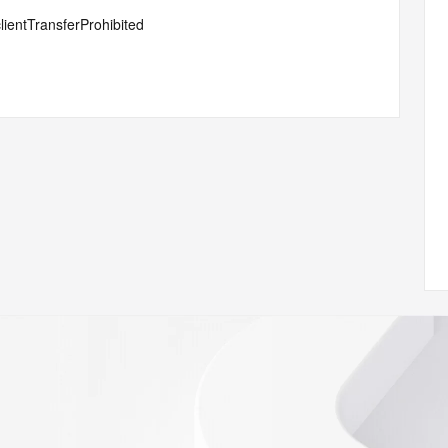
lientTransferProhibited
#serverTransferProhibited
ot
 of Record identified in this output for information on how 