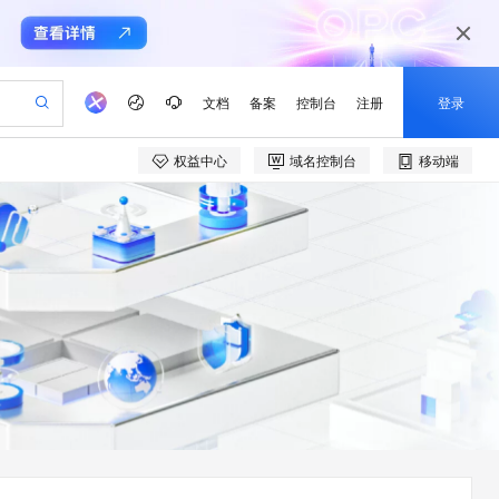
文档
备案
控制台
注册
登录
权益中心
域名控制台
移动端
验
作计划
器
AI 活动
专业服务
服务伙伴合作计划
开发者社区
加入我们
产品动态
服务平台百炼
阿里云 OPC 创新助力计划
一站式生成采购清单，支持单品或批量购买
可编辑精美 PPT 文稿
S产品伙伴计划（繁花）
峰会
CS
造的大模型服务与应用开发平台
Agency Agents：拥有专属领域专家
AI 生产力先锋
Al MaaS 服务伙伴赋能合作
域名
博文
Careers
PolarDB Agentic Database
至高可申请百万元
 轻松生成专业的 PPT
开启高性价比 AI 编程新体验
弹性可伸缩的云计算服务
先锋实践拓展 AI 生产力的边界
发布
多领域专家智能体,一键组建 AI 虚拟交付团队
Token 补贴，五大权
计划
海大会
伙伴信用分合作计划
商标
问答
社会招聘
益加速 OPC 成功
帕鲁游戏服务器
SS
HappyHorse 打造一站式影视创作平台
飞天发布时刻
HOT
秒悟 Meoo CLI 支持一键部
划
备案
电子书
校园招聘
联机服务器，轻松开启游戏
视频创作，一键激活电商全链路生产力
稳定、安全、高性价比、高性能的云存储服务
所见，即是所愿
署项目至阿里云账号
可视化编排打通从文字构思到成片全链路闭环
更多支持
划
公司注册
镜像站
视频生成
语音识别与合成
 智能体与工作流应用
漫剧工坊：一站式动画创作平台
AI 实训营
Flink OSS 支持
合作伙伴培训与认证
划
上云迁移
站生成，高效打造优质广告素材
全接入的云上超级电脑
通过阿里云百炼高效搭建AI应用,助力高效开发
快速生产连贯的高质量长漫剧
从基础到进阶，Agent 创客手把手教你
AssumeRole 角色自定义
e-1.1-T2V
Qwen3-TTS-Flash
lScope
我要反馈
查询合作伙伴
畅细腻的高质量视频
离线语音合成大模型，多语言方言自适应，低延迟高稳定
n Alibaba Cloud ISV 合作
代维服务
建企业门户网站
10 分钟搭建微信、支付宝小程序
百炼 Qwen3.7-Flash 系列模
创新加速
ope
登录合作伙伴管理后台
我要建议
站，无忧落地极速上线
以可视化方式快速构建移动和 PC 门户网站
国内短信简单易用，安全可靠，秒级触达，全球覆盖200+国家和地区。
高效部署网站，快速应用到小程序
型发布
e-1.1-I2V
Cosyvoice-V3-Flash