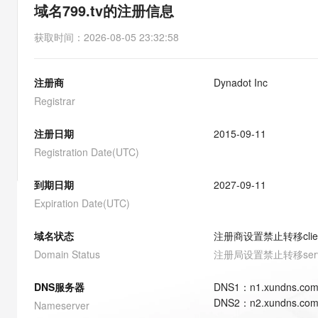
存储
天池大赛
能看、能想、能动手的多模
域名799.tv的注册信息
云解析DNS
解决方案免费试用 新老
电子合同
最高领取价值200元试用
安全
网络与CDN
AI 算法大赛
Qwen3-VL-Plus
获取时间
：
2026-08-05 23:32:58
畅捷通
大数据开发治理平台 Data
AI 产品 免费试用
网络
安全
云开发大赛
Tableau 订阅
1亿+ 大模型 tokens 和 
注册商
Dynadot Inc
可观测
入门学习赛
中间件
AI空中课堂在线直播课
云防火墙
140+云产品 免费试用
Registrar
大模型服务
上云与迁云
云原生的云上边界网络安全
产品新客免费试用，最长1
数据库
生态解决方案
注册日期
2015-09-11
千问AI平台-Token Plan
企业出海
大模型ACA认证体验
大数据计算
Registration Date(UTC)
助力企业全员 AI 认知与能
行业生态解决方案
政企业务
媒体服务
千问AI平台-模型体验
到期日期
2027-09-11
开发者生态解决方案
在线体验全尺寸、多种模态
Expiration Date(UTC)
企业服务与云通信
AI 开发和 AI 应用解决
Happy 系列大模型
域名与网站
域名状态
注册商设置禁止转移
cli
Domain Status
注册局设置禁止转移
ser
终端用户计算
DNS服务器
DNS
1
：
n1.xundns.co
Serverless
大模型解决方案
DNS
2
：
n2.xundns.co
Nameserver
开发工具