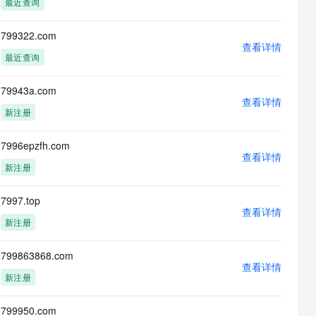
最近查询
息提取
与 AI 智能体进行实时音视频通话
从文本、图片、视频中提取结构化的属性信息
构建支持视频理解的 AI 音视频实时通话应用
799322.com
查看详情
t.diy 一步搞定创意建站
构建大模型应用的安全防护体系
最近查询
通过自然语言交互简化开发流程,全栈开发支持
通过阿里云安全产品对 AI 应用进行安全防护
79943a.com
查看详情
新注册
7996epzfh.com
查看详情
新注册
7997.top
查看详情
新注册
799863868.com
查看详情
新注册
799950.com