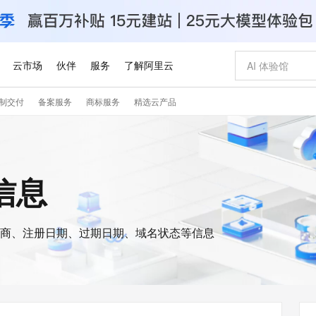
云市场
伙伴
服务
了解阿里云
制交付
备案服务
商标服务
精选云产品
AI 特惠
数据与 API
成为产品伙伴
企业增值服务
最佳实践
价格计算器
AI 场景体
基础软件
产品伙伴合
阿里云认证
市场活动
配置报价
大模型
自助选配和估算价格
步到位
智启 AI 普惠权益
产品生态集成认证中心
企业支持计划
云上春晚
域名与网站
Qwen Audio：打造专属 AI 语音助手
千问官方 MaaS 平台，为开发者和 Agent 而生，新用户赠送 1 亿 + tokens 额度
一句话生成原生
AI Coding
阿里云Maa
2026 阿里云
云服务器 E
为企业打
数据集
Windows
大模型认证
模型
NEW
NEW
格式还原
值低价云产品抢先购
至高享 1亿+免费 tokens，加速 Al 应用落地
提供智能易用的域名与建站服务
Qwen-Audio-3.0-Realtime 端到端实时语音角色扮演
输入一句话想法,
智能编程，一键
安全可靠、
s信息
产品生态伙伴
专家技术服务
云上奥运之旅
弹性计算合作
阿里云中企出
手机三要素
宝塔 Linux
全部认证
价格优势
开源旗舰模型
即刻拥有 DeepSeek-V4-Pro
阿里云 OPC 创新助力计划
千问大模型
一键部署幻兽
AI 电商营销
对象存储 O
大模型
产品生态伙伴工作台
企业增值服务台
云栖战略参考
云存储合作计
云栖大会
身份实名认证
CentOS
训练营
推动算力普惠，释放技术红利
最高返9万
真正可用的 1M 上下文,一次完成代码全链路开发
快速构建应用程序和网站，即刻迈出上云第一步
轻松解锁专属 DeepSeek-V4-Pro
至高百万元 Token 补贴，加速一人公司成长
多元化、高性能、安全可靠的大模型服务
一键购买专属
从图文生成到
云上的中国
数据库合作计
活动全景
短信
Docker
图片和
商、注册日期、过期日期、域名状态等信息
自进化智能体
5 分钟轻松部署专属 QwenPaw
Token Plan 模型订阅计划
数字证书管理服务（原SSL证书）
高效搭建 AI
AI 广告创作
无影云电脑
企业成长
NEW
HOT
信息公告
看见新力量
云网络合作计
OCR 文字识别
JAVA
越聪明
证享300元代金券
全托管，含MySQL、PostgreSQL、SQL Server、MariaDB多引擎
Qwen3.8-Max 首发尝鲜，限时加量 10 倍，夜间低至2折
实现全站 HTTPS，呈现可信的 Web 访问
从聊天伙伴进化为能主动干活的本地数字员工
图文、视频一
随时随地安
Kimi-K3
HappyHors
NEW
魔搭 Mode
loud
服务实践
官网公告
Kimi 最新旗舰模型，长程编程与推理利器
让文字生成流
金融模力时刻
Salesforce O
版
发票查验
全能环境
Claude Code + GStack 打造工程团队
千问办公，限时限量积分加倍
Qoder
低代码高效构
AI 建站
短信服务
型
NEW
作计划
计划
创新中心
魔搭 ModelSc
健康状态
理服务
让AI从“聊天伙伴”进化为能干活的“数字员工”
安装技能 GStack，拥有专属 AI 工程团队
你的AI工作搭子，覆盖日常办公高频场景
面向真实软件的智能体编程平台
0 代码专业建
客户案例
天气预报查询
操作系统
Deepseek-v4-pro
HappyHors
态合作计划