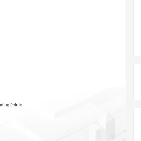
态智能体模型
旗舰 MoE 大模型，百万上下文与顶尖推理能力
图生视频，流
同享
万小智 AI 建站低至 15元/月
Qoder CN
AI 短剧/漫剧
云原生数据库 
快递物流查询
WordPress
成为服务伙
高校合作
点，立即开启云上创新
覆盖公网/内网、递归/权威、移动APP等全场景解析服务
送.CN域名，送备案服务码
基于千问大模型等，支持代码智能生成、研发智能问答
AI助力短剧
GLM-5.2
Wan2.7-T
Ubuntu
服务生态伙伴
视觉 Coding、空间感知、多模态思考等全面升级
1M上下文，专为长程任务能力而生
云工开物
企业应用
Works
Night Plan 支持 Qwen 3.8-Max
云原生大数据计算服务 MaxCompute
AI 办公
容器服务 Kub
NEW
Red Hat
30+ 款产品免费体验
Data Agent 驱动的一站式 Data+AI 开发治理平台
夜间 5 折，Qwen/Meoo/TokenPlan 客户专享
面向分析的企业级SaaS模式云数据仓库
AI智能应用
提供一站式管
科研合作
ERP
堂（旗舰版）
SUSE
智能客服
AI 应用构建
大模型原生
CRM
防护产品
2个月
自动承接线索
建站小程序
Qoder
大模型服务平台百炼-应用模版
OA 办公系统
HOT
NEW
面向真实软件
个人版上线、团队版降价；千问3.8-Max首发发尝鲜
丰富多元化的应用模版和解决方案
力提升
财税管理
模板建站
万有无界
大模型服务平台百炼-智能体
400电话
定制建站
的模型效果
灵活可视化地构建企业级 Agent
方案
广告营销
模板小程序
秒悟
人工智能平台 PAI
ndingDelete
定制小程序
云端极速 AI 
新一代 AI 视频生成模型，深度适配广告营销等场景
AI Native 的算法工程平台，一站式完成建模、训练、推理服务部署
APP 开发
建站系统