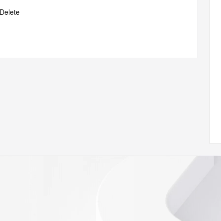
gDelete
/www.icann.org/wicf/
<<<
//icann.org/epp
e the
gistry is
e
h the
ar's
ion
r Whois
h-volume and