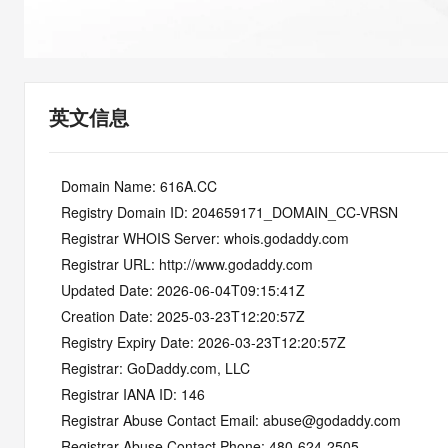
快速部署 Dify，高效搭建 
迁移与运维管理
10 分钟在聊天系统中增加
专有云
英文信息
   Domain Name: 616A.CC
   Registry Domain ID: 204659171_DOMAIN_CC-VRSN
   Registrar WHOIS Server: whois.godaddy.com
   Registrar URL: http://www.godaddy.com
   Updated Date: 2026-06-04T09:15:41Z
   Creation Date: 2025-03-23T12:20:57Z
   Registry Expiry Date: 2026-03-23T12:20:57Z
   Registrar: GoDaddy.com, LLC
   Registrar IANA ID: 146
   Registrar Abuse Contact Email: abuse@godaddy.com
   Registrar Abuse Contact Phone: 480-624-2505