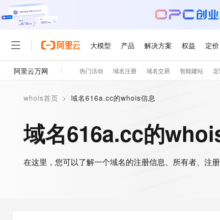
大模型
产品
解决方案
权益
定价
阿里云万网
热门活动
域名注册
域名交易
智能建站
定
大模型
产品
解决方案
权益
定价
云市场
伙伴
服务
了解阿里云
精选产品
精选解决方案
普惠上云
产品定价
精选商城
成为销售伙伴
售前咨询
为什么选择阿里云
千问AI平台
whois首页
>
域名616a.cc的whois信息
了解云产品的定价详情
大模型服务平台百炼
千问办公，解锁你的工作
普惠上云 官方力荐
分销伙伴
在线服务
网站建设
什么是云计算
大
大模型服务与应用平台
企业级Agent产品，直接
云服务器38元/年起，超
域名616a.cc的who
咨询伙伴
多端小程序
技术领先
云上成本管理
售后服务
轻量应用服务器
Agency Agents：拥
官方推荐返现计划
大模型
精选产品
精选解决方案
Salesforce 国际版订阅
稳定可靠
管理和优化成本
推荐新用户得奖励，单订单
销售伙伴合作计划
自助服务
友盟天域
安全合规
人工智能与机器学习
AI
文本生成
在这里，您可以了解一个域名的注册信息、所有者、注册
云数据库 RDS
HappyHorse 打造一
云工开物
无影生态合作计划
在线服务
观测云
分析师报告
高校专属算力普惠，学生认
计算
互联网应用开发
Qwen3.8-Max
HOT
Salesforce On Alibaba C
工单服务
智能体时代全能旗舰模型
Tuya 物联网平台阿里云
研究报告与白皮书
人工智能平台 PAI
快速拥有专属 OpenClaw
大模
Consulting Partner 合
大数据
容器
免费试用
短信专区
一站式AI开发、训练和推
蓝凌 OA
Qwen3.7-Plus
AI 大模型销售与服务生
现代化应用