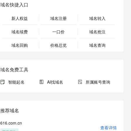
安全
畅自然，细节丰富
高表现力语音合成大模型，语音克隆听感自然
我要投诉
PolarDB
域名快捷入口
上云场景组合购
Milvus 弹性伸缩功能新增节
伴
漫剧创作，剧本、分镜、视频高效生成
100%兼容MySQL、PostgreSQL，兼容Oracle，支持集中和分布式
覆盖90%+业务场景，专享组合折扣价
点支持范围
2V
VPN
Fun-ASR
新人权益
域名注册
域名转入
文戏情感细腻自然，动作戏激烈拳拳到肉，实现更强表演能力
支持中英文自由切换，具备更强的噪声鲁棒性
ernetes 版 ACK
云聚AI 严选权益
AI 原生数据库服务发布
SSL 证书
，一键激活高效办公新体验
理容器应用的 K8s 服务
精选AI产品，从模型到应用全链提效
Agent 数据网关
域名续费
一口价
域名抢注
堡垒机
AI 用量加速计划
云原生数据库 PolarDB
应用
域名回购
价格总览
防火墙
域名查询
、识别商机，让客服更高效、服务更出色。
新老同享，达量后返
Agentic Database 发布
千问办公
主机安全
NEW
的智能体编程平台
一站式AI生产力平台
域名免费工具
AI 应用及服务市场
伶鹊
企业级人与Agent协作平台，接入和调度多个数字员工
智能客服平台，对话机器人、对话分析、智能外呼
智能起名
AI找域名
所属账号查询
AI 应用
大模型服务平台百炼 - 全妙
大模型
应用创作平台
多模态内容创作工具，已接入 DeepSeek
自然语言处理
推荐域名
数据标注
616.com.cn
机器学习
查看详情