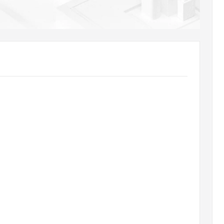
AI 应用
10分钟微调：让0.6B模型媲美235B模
多模态数据信
型
依托云原生高可用架构,实现Dify私有化部署
用1%尺寸在特定领域达到大模型90%以上效果
一个 AI 助手
超强辅助，Bol
即刻拥有 DeepSeek-R1 满血版
在企业官网、通讯软件中为客户提供 AI 客服
多种方案随心选，轻松解锁专属 DeepSeek