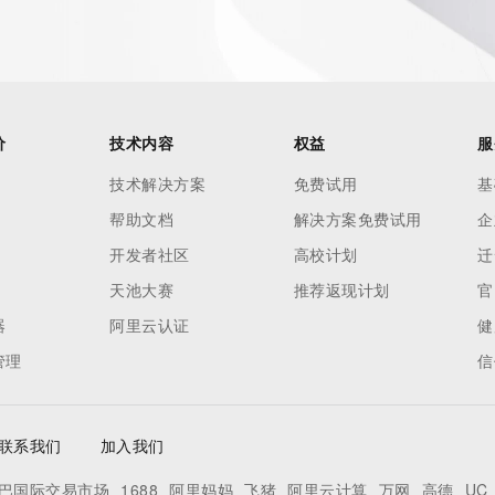
 names or
) Whois
 and to
domain name
价
技术内容
权益
服
ng terms of
技术解决方案
免费试用
基
oses and that
帮助文档
解决方案免费试用
企
ble, or
rcial
开发者社区
高校计划
迁
r
天池大赛
推荐返现计划
官
pply to
器
阿里云认证
健
ng,
管理
信
without
tronic
ery the
联系我们
加入我们
domain names
strict
巴国际交易市场
1688
阿里妈妈
飞猪
阿里云计算
万网
高德
UC