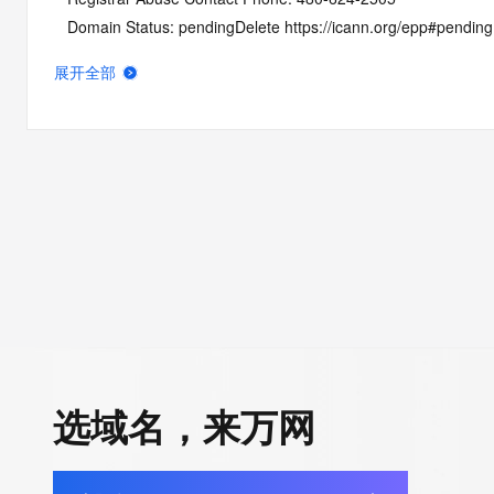
   Domain Status: pendingDelete https://icann.org/epp#pendin
   DNSSEC: unsigned
展开全部
   URL of the ICANN Whois Inaccuracy Complaint Form: https:/
>>> Last update of WHOIS database: 2026-06-06T01:46:29Z 
For more information on Whois status codes, please visit https:
NOTICE: The expiration date displayed in this record is the dat
registrar's sponsorship of the domain name registration in the re
currently set to expire. This date does not necessarily reflect th
expiration date of the domain name registrant's agreement wit
sponsoring registrar.  Users may consult the sponsoring registr
Whois database to view the registrar's reported date of expirat
for this registration.
选域名，来万网
TERMS OF USE: You are not authorized to access or query ou
database through the use of electronic processes that are hig