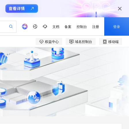
文档
备案
控制台
注册
登录
权益中心
域名控制台
移动端
验
作计划
器
AI 活动
专业服务
服务伙伴合作计划
开发者社区
加入我们
产品动态
服务平台百炼
阿里云 OPC 创新助力计划
一站式生成采购清单，支持单品或批量购买
S产品伙伴计划（繁花）
峰会
CS
造的大模型服务与应用开发平台
Qwen Audio：打造专属 AI 语音助手
一句话生成原生可编辑精美 PPT 文稿
AI 生产力先锋
Al MaaS 服务伙伴赋能合作
域名
博文
Careers
NEW
至高可申请百万元
Qwen3.8-Max 模型上线
开启高性价比 AI 编程新体验
弹性可伸缩的云计算服务
Qwen-Audio-3.0-Realtime 端到端实时语音角色扮演
输入一句话想法, 轻松生成专业的 PPT
先锋实践拓展 AI 生产力的边界
Token 补贴，五大权
计划
海大会
伙伴信用分合作计划
商标
问答
社会招聘
益加速 OPC 成功
eek-V4-Pro
SS
一键部署幻兽帕鲁游戏服务器
飞天发布时刻
HOT
Open Search 向量检索版支
划
备案
电子书
校园招聘
pSeek-V4-Pro
视频创作，一键激活电商全链路生产力
稳定、安全、高性价比、高性能的云存储服务
一键购买专属联机服务器，轻松开启游戏
所见，即是所愿
持视频检索 Pipeline 功能
更多支持
划
公司注册
镜像站
视频生成
语音识别与合成
专属 QwenPaw
漫剧工坊：一站式动画创作平台
AI 实训营
HOT
应用身份服务 (IDaaS)
合作伙伴培训与认证
划
上云迁移
站生成，高效打造优质广告素材
全接入的云上超级电脑
从聊天伙伴进化为能主动干活的本地数字员工
快速生产连贯的高质量长漫剧
从基础到进阶，Agent 创客手把手教你
OpenClaw 管理能力上线
e-1.1-T2V
Qwen3-TTS-Flash
lScope
我要反馈
查询合作伙伴
畅细腻的高质量视频
离线语音合成大模型，多语言方言自适应，低延迟高稳定
n Alibaba Cloud ISV 合作
代维服务
建企业门户网站
10 分钟搭建微信、支付宝小程序
MaxCompute MaxFrame 提
创新加速
ope
登录合作伙伴管理后台
我要建议
站，无忧落地极速上线
以可视化方式快速构建移动和 PC 门户网站
国内短信简单易用，安全可靠，秒级触达，全球覆盖200+国家和地区。
高效部署网站，快速应用到小程序
供自动弹性内存功能
e-1.1-I2V
Cosyvoice-V3-Flash