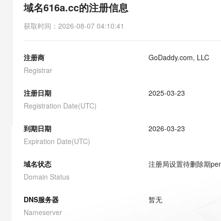
存储
天池大赛
能看、能想、能动手的多模
域名616a.cc的注册信息
云解析DNS
解决方案免费试用 新老
电子合同
最高领取价值200元试用
安全
网络与CDN
AI 算法大赛
Qwen3-VL-Plus
获取时间
：
2026-08-07 04:10:41
畅捷通
大数据开发治理平台 Data
AI 产品 免费试用
网络
安全
云开发大赛
Tableau 订阅
1亿+ 大模型 tokens 和 
注册商
GoDaddy.com, LLC
可观测
入门学习赛
中间件
AI空中课堂在线直播课
云防火墙
140+云产品 免费试用
Registrar
大模型服务
上云与迁云
云原生的云上边界网络安全
产品新客免费试用，最长1
数据库
生态解决方案
注册日期
2025-03-23
千问AI平台-Token Plan
企业出海
大模型ACA认证体验
大数据计算
Registration Date(UTC)
助力企业全员 AI 认知与能
行业生态解决方案
政企业务
媒体服务
千问AI平台-模型体验
到期日期
2026-03-23
开发者生态解决方案
在线体验全尺寸、多种模态
Expiration Date(UTC)
企业服务与云通信
AI 开发和 AI 应用解决
Happy 系列大模型
域名与网站
域名状态
注册局设置待删除期
pe
Domain Status
终端用户计算
DNS服务器
暂无
Serverless
大模型解决方案
Nameserver
开发工具