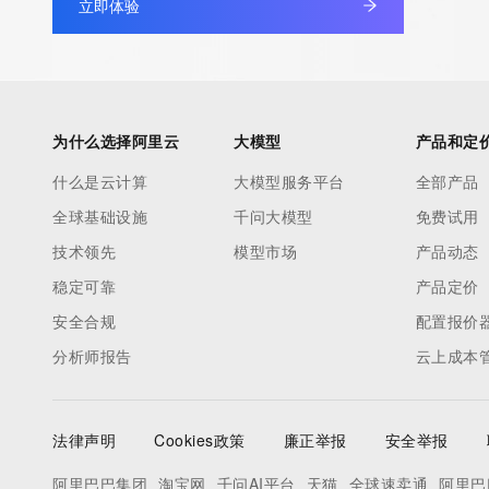
立即体验
automated except as reasonably necessary to register domain
modify existing registrations; the Data in VeriSign's ("VeriSign"
database is provided by VeriSign for information purposes only,
assist persons in obtaining information about or related to a 
registration record. VeriSign does not guarantee its accuracy.
为什么选择阿里云
大模型
产品和定
By submitting a Whois query, you agree to abide by the followi
什么是云计算
大模型服务平台
全部产品
use: You agree that you may use this Data only for lawful purp
全球基础设施
千问大模型
免费试用
under no circumstances will you use this Data to: (1) allow, ena
otherwise support the transmission of mass unsolicited, comme
技术领先
模型市场
产品动态
advertising or solicitations via e-mail, telephone, or facsimile; o
稳定可靠
产品定价
(2) enable high volume, automated, electronic processes that a
安全合规
配置报价
VeriSign (or its computer systems). The compilation, repackagi
分析师报告
云上成本
dissemination or other use of this Data is expressly prohibited 
the prior written consent of VeriSign. You agree not to use elec
processes that are automated and high-volume to access or qu
法律声明
Cookies政策
廉正举报
安全举报
Whois database except as reasonably necessary to register 
or modify existing registrations. VeriSign reserves the right to re
阿里巴巴集团
淘宝网
千问AI平台
天猫
全球速卖通
阿里巴