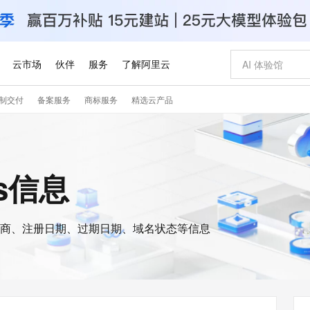
云市场
伙伴
服务
了解阿里云
制交付
备案服务
商标服务
精选云产品
AI 特惠
数据与 API
成为产品伙伴
企业增值服务
最佳实践
价格计算器
AI 场景体
基础软件
产品伙伴合
阿里云认证
市场活动
配置报价
大模型
自助选配和估算价格
新方式
睿译宝，AI翻译排版一步到位
智启 AI 普惠权益
产品生态集成认证中心
企业支持计划
云上春晚
域名与网站
千问官方 MaaS 平台，为开发者和 Agent 而生，新用户赠送 1 亿 + tokens 额度
AI Coding
阿里云Maa
2026 阿里云
云服务器 E
为企业打
数据集
Windows
大模型认证
模型
NEW
交付可用成果
值低价云产品抢先购
上传文档即自动完成翻译和格式还原
至高享 1亿+免费 tokens，加速 Al 应用落地
提供智能易用的域名与建站服务
智能编程，一键
安全可靠、
is信息
产品生态伙伴
专家技术服务
云上奥运之旅
弹性计算合作
阿里云中企出
手机三要素
宝塔 Linux
全部认证
价格优势
有专属领域专家
GLM-5.2：长任务时代开源旗舰模型
阿里云 OPC 创新助力计划
千问大模型
即刻拥有 DeepS
AI 电商营销
对象存储 O
大模型
产品生态伙伴工作台
企业增值服务台
云栖战略参考
云存储合作计
云栖大会
身份实名认证
CentOS
训练营
推动算力普惠，释放技术红利
最高返9万
多领域专家智能体,一键组建 AI 虚拟交付团队
快速构建应用程序和网站，即刻迈出上云第一步
至高百万元 Token 补贴，加速一人公司成长
多元化、高性能、安全可靠的大模型服务
真正可用的 1M 上下文,一次完成代码全链路开发
轻松解锁专属 Dee
从图文生成到
云上的中国
数据库合作计
活动全景
短信
Docker
图片和
商、注册日期、过期日期、域名状态等信息
站式影视创作平台
Hermes Agent，打造自进化智能体
Token Plan 模型订阅计划
数字证书管理服务（原SSL证书）
5 分钟轻松部署
AI 广告创作
无影云电脑
企业成长
NEW
信息公告
看见新力量
云网络合作计
OCR 文字识别
JAVA
证享300元代金券
可视化编排打通从文字构思到成片全链路闭环
全托管，含MySQL、PostgreSQL、SQL Server、MariaDB多引擎
自主进化，持久记忆，越用越聪明
Qwen3.8-Max 首发尝鲜，限时加量 10 倍，夜间低至2折
实现全站HTTPS，呈现可信的WEB访问
图文、视频一
随时随地安
Kimi-K3
HappyHors
NEW
魔搭 Mode
loud
服务实践
官网公告
Kimi 最新旗舰模型，长程编程与推理利器
让文字生成流
金融模力时刻
Salesforce O
版
发票查验
全能环境
Claude Code + GStack 打造工程团队
千问办公，限时限量积分加倍
Qoder
低代码高效构
AI 建站
短信服务
型
NEW
作计划
计划
创新中心
魔搭 ModelSc
健康状态
理服务
让AI从“聊天伙伴”进化为能干活的“数字员工”
安装技能 GStack，拥有专属 AI 工程团队
你的AI工作搭子，覆盖日常办公高频场景
面向真实软件的智能体编程平台
0 代码专业建
客户案例
天气预报查询
操作系统
Deepseek-v4-pro
HappyHors
态合作计划