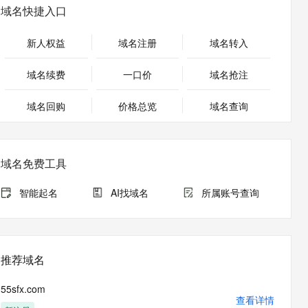
安全
畅自然，细节丰富
高表现力语音合成大模型，语音克隆听感自然
我要投诉
PolarDB
域名快捷入口
上云场景组合购
Milvus 弹性伸缩功能新增节
伴
漫剧创作，剧本、分镜、视频高效生成
100%兼容MySQL、PostgreSQL，兼容Oracle，支持集中和分布式
覆盖90%+业务场景，专享组合折扣价
点支持范围
2V
VPN
Fun-ASR
新人权益
域名注册
域名转入
文戏情感细腻自然，动作戏激烈拳拳到肉，实现更强表演能力
支持中英文自由切换，具备更强的噪声鲁棒性
ernetes 版 ACK
云聚AI 严选权益
AI 原生数据库服务发布
SSL 证书
，一键激活高效办公新体验
理容器应用的 K8s 服务
精选AI产品，从模型到应用全链提效
Agent 数据网关
域名续费
一口价
域名抢注
堡垒机
AI 用量加速计划
云原生数据库 PolarDB
应用
域名回购
价格总览
防火墙
域名查询
、识别商机，让客服更高效、服务更出色。
新老同享，达量后返
Agentic Database 发布
千问办公
主机安全
NEW
的智能体编程平台
一站式AI生产力平台
域名免费工具
AI 应用及服务市场
伶鹊
企业级人与Agent协作平台，接入和调度多个数字员工
智能客服平台，对话机器人、对话分析、智能外呼
智能起名
AI找域名
所属账号查询
AI 应用
大模型服务平台百炼 - 全妙
大模型
应用创作平台
多模态内容创作工具，已接入 DeepSeek
自然语言处理
推荐域名
数据标注
55sfx.com
机器学习
查看详情