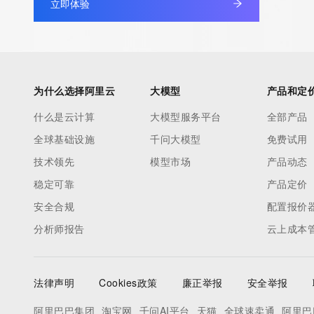
立即体验
authoritative for whois information in top-level domains it opera
under contract with the Internet Corporation for Assigned Nam
Numbers. Whois information from other top-level domains is p
a third-party under license to Tucows Registry.
为什么选择阿里云
大模型
产品和定
This service is intended only for query-based access. By using 
什么是云计算
大模型服务平台
全部产品
service, you agree that you will use any data presented only for
全球基础设施
千问大模型
免费试用
purposes and that, under no circumstances will you use (a) da
acquired for the purpose of allowing, enabling, or otherwise su
技术领先
模型市场
产品动态
the transmission by e-mail, telephone, facsimile or other
稳定可靠
产品定价
communications mechanism of mass  unsolicited, commercial a
安全合规
配置报价
or solicitations to entities other than your existing  customers; o
分析师报告
云上成本
(b) this service to enable high volume, automated, electronic 
that send queries or data to the systems of any Registrar or an
Registry except as reasonably necessary to register domain n
法律声明
Cookies政策
廉正举报
安全举报
modify existing domain name registrations.
阿里巴巴集团
淘宝网
千问AI平台
天猫
全球速卖通
阿里巴