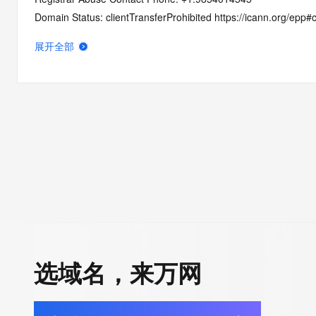
Domain Status: clientTransferProhibited https://icann.org/epp#c
Domain Status: addPeriod https://icann.org/epp#addPeriod
展开全部
Name Server: dns1.registrar-servers.com
Name Server: dns2.registrar-servers.com
DNSSEC: unsigned
URL of the ICANN RDDS Inaccuracy Complaint Form: https://ic
>>> Last update of WHOIS database: 2026-06-01T06:39:46.9
For more information on domain status codes, please visit http
The WHOIS information provided in this page has been redact
in compliance with ICANN's Temporary Specification for gTLD
Registration Data.
选域名，来万网
The data in this record is provided by Tucows Registry for info
purposes only, and it does not guarantee its accuracy. Tucows 