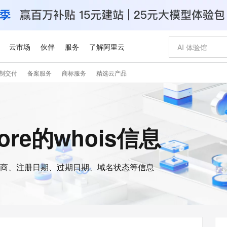
云市场
伙伴
服务
了解阿里云
制交付
备案服务
商标服务
精选云产品
AI 特惠
数据与 API
成为产品伙伴
企业增值服务
最佳实践
价格计算器
AI 场景体
基础软件
产品伙伴合
阿里云认证
市场活动
配置报价
大模型
自助选配和估算价格
新方式
睿译宝，AI翻译排版一步到位
智启 AI 普惠权益
产品生态集成认证中心
企业支持计划
云上春晚
域名与网站
千问官方 MaaS 平台，为开发者和 Agent 而生，新用户赠送 1 亿 + tokens 额度
Qwen Aud
AI Coding
阿里云Maa
2026 阿里云
云服务器 E
为企业打
数据集
Windows
大模型认证
模型
NEW
NEW
交付可用成果
值低价云产品抢先购
上传文档即自动完成翻译和格式还原
至高享 1亿+免费 tokens，加速 Al 应用落地
提供智能易用的域名与建站服务
智能编程，一键
安全可靠、
tore的whois信息
产品生态伙伴
专家技术服务
云上奥运之旅
弹性计算合作
阿里云中企出
手机三要素
宝塔 Linux
全部认证
价格优势
有专属领域专家
GLM-5.2：长任务时代开源旗舰模型
阿里云 OPC 创新助力计划
千问大模型
即刻拥有 DeepS
AI 电商营销
对象存储 O
大模型
产品生态伙伴工作台
企业增值服务台
云栖战略参考
云存储合作计
云栖大会
身份实名认证
CentOS
训练营
推动算力普惠，释放技术红利
最高返9万
多领域专家智能体,一键组建 AI 虚拟交付团队
快速构建应用程序和网站，即刻迈出上云第一步
至高百万元 Token 补贴，加速一人公司成长
多元化、高性能、安全可靠的大模型服务
真正可用的 1M 上下文,一次完成代码全链路开发
轻松解锁专属 Dee
从图文生成到
云上的中国
数据库合作计
活动全景
短信
Docker
图片和
商、注册日期、过期日期、域名状态等信息
站式影视创作平台
Hermes Agent，打造自进化智能体
Token Plan 模型订阅计划
数字证书管理服务（原SSL证书）
5 分钟轻松部署
AI 广告创作
无影云电脑
企业成长
NEW
信息公告
看见新力量
云网络合作计
OCR 文字识别
JAVA
证享300元代金券
可视化编排打通从文字构思到成片全链路闭环
全托管，含MySQL、PostgreSQL、SQL Server、MariaDB多引擎
自主进化，持久记忆，越用越聪明
Qwen3.8-Max 首发尝鲜，限时加量 10 倍，夜间低至2折
实现全站HTTPS，呈现可信的WEB访问
图文、视频一
随时随地安
Kimi-K3
HappyHors
NEW
魔搭 Mode
loud
服务实践
官网公告
Kimi 最新旗舰模型，长程编程与推理利器
让文字生成流
金融模力时刻
Salesforce O
版
发票查验
全能环境
Claude Code + GStack 打造工程团队
千问办公，限时限量积分加倍
Qoder
低代码高效构
AI 建站
短信服务
型
NEW
作计划
计划
创新中心
魔搭 ModelSc
健康状态
理服务
让AI从“聊天伙伴”进化为能干活的“数字员工”
安装技能 GStack，拥有专属 AI 工程团队
你的AI工作搭子，覆盖日常办公高频场景
面向真实软件的智能体编程平台
0 代码专业建
客户案例
天气预报查询
操作系统
Deepseek-v4-pro
HappyHors
态合作计划