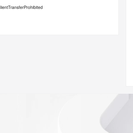
lientTransferProhibited
ann.org/wicf
85Z <<<
s://icann.org/epp
ed
rmational
Registry is