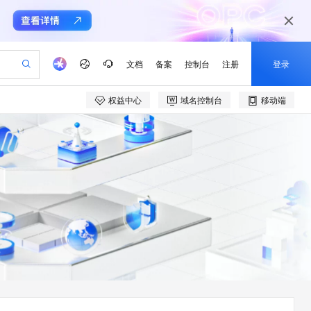
文档
备案
控制台
注册
登录
权益中心
域名控制台
移动端
验
作计划
器
AI 活动
专业服务
服务伙伴合作计划
开发者社区
加入我们
产品动态
服务平台百炼
阿里云 OPC 创新助力计划
一站式生成采购清单，支持单品或批量购买
io：打造专属 AI 语音助手
S产品伙伴计划（繁花）
峰会
CS
造的大模型服务与应用开发平台
一句话生成原生可编辑精美 PPT 文稿
AI 生产力先锋
Al MaaS 服务伙伴赋能合作
域名
博文
Careers
至高可申请百万元
Qwen3.8-Max 模型上线
开启高性价比 AI 编程新体验
弹性可伸缩的云计算服务
Qwen-Audio-3.0-Realtime 端到端实时语音角色扮演
输入一句话想法, 轻松生成专业的 PPT
先锋实践拓展 AI 生产力的边界
Token 补贴，五大权
计划
海大会
伙伴信用分合作计划
商标
问答
社会招聘
益加速 OPC 成功
eek-V4-Pro
SS
一键部署幻兽帕鲁游戏服务器
飞天发布时刻
HOT
Open Search 向量检索版支
划
备案
电子书
校园招聘
pSeek-V4-Pro
视频创作，一键激活电商全链路生产力
稳定、安全、高性价比、高性能的云存储服务
一键购买专属联机服务器，轻松开启游戏
所见，即是所愿
持视频检索 Pipeline 功能
更多支持
划
公司注册
镜像站
视频生成
语音识别与合成
专属 QwenPaw
漫剧工坊：一站式动画创作平台
AI 实训营
HOT
应用身份服务 (IDaaS)
合作伙伴培训与认证
划
上云迁移
站生成，高效打造优质广告素材
全接入的云上超级电脑
从聊天伙伴进化为能主动干活的本地数字员工
快速生产连贯的高质量长漫剧
从基础到进阶，Agent 创客手把手教你
OpenClaw 管理能力上线
e-1.1-T2V
Qwen3-TTS-Flash
lScope
我要反馈
查询合作伙伴
畅细腻的高质量视频
离线语音合成大模型，多语言方言自适应，低延迟高稳定
n Alibaba Cloud ISV 合作
代维服务
建企业门户网站
10 分钟搭建微信、支付宝小程序
MaxCompute MaxFrame 提
创新加速
ope
登录合作伙伴管理后台
我要建议
站，无忧落地极速上线
以可视化方式快速构建移动和 PC 门户网站
国内短信简单易用，安全可靠，秒级触达，全球覆盖200+国家和地区。
高效部署网站，快速应用到小程序
供自动弹性内存功能
e-1.1-I2V
Cosyvoice-V3-Flash