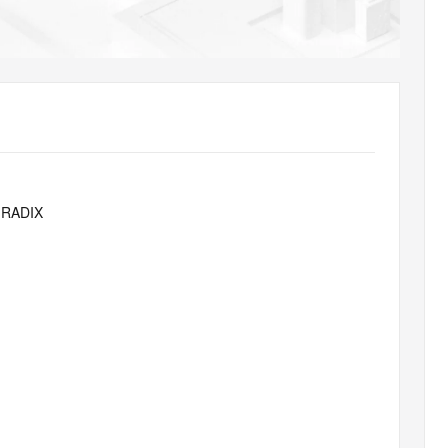
AI 应用
10分钟微调：让0.6B模型媲美235B模
多模态数据信
型
依托云原生高可用架构,实现Dify私有化部署
用1%尺寸在特定领域达到大模型90%以上效果
一个 AI 助手
超强辅助，Bol
即刻拥有 DeepSeek-R1 满血版
在企业官网、通讯软件中为客户提供 AI 客服
多种方案随心选，轻松解锁专属 DeepSeek
-RADIX