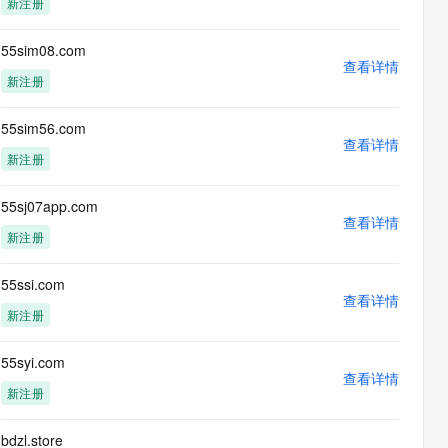
新注册
息提取
与 AI 智能体进行实时音视频通话
从文本、图片、视频中提取结构化的属性信息
构建支持视频理解的 AI 音视频实时通话应用
55sim08.com
查看详情
t.diy 一步搞定创意建站
构建大模型应用的安全防护体系
新注册
通过自然语言交互简化开发流程,全栈开发支持
通过阿里云安全产品对 AI 应用进行安全防护
55sim56.com
查看详情
新注册
55sj07app.com
查看详情
新注册
55ssi.com
查看详情
新注册
55syi.com
查看详情
新注册
bdzl.store