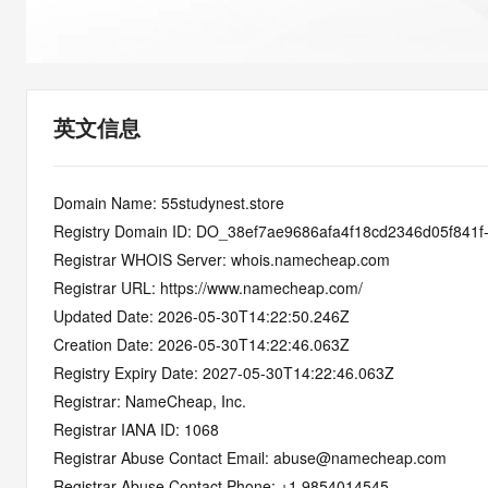
快速部署 Dify，高效搭建 
迁移与运维管理
10 分钟在聊天系统中增加
专有云
英文信息
Domain Name: 55studynest.store
Registry Domain ID: DO_38ef7ae9686afa4f18cd2346d05f841f
Registrar WHOIS Server: whois.namecheap.com
Registrar URL: https://www.namecheap.com/
Updated Date: 2026-05-30T14:22:50.246Z
Creation Date: 2026-05-30T14:22:46.063Z
Registry Expiry Date: 2027-05-30T14:22:46.063Z
Registrar: NameCheap, Inc.
Registrar IANA ID: 1068
Registrar Abuse Contact Email: abuse@namecheap.com
Registrar Abuse Contact Phone: +1.9854014545