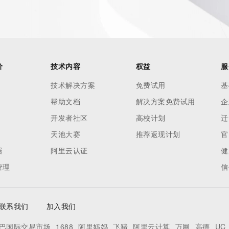
tes
es and
rovided by
价
技术内容
权益
服
this
技术解决方案
免费试用
基
 lawful
帮助文档
解决方案免费试用
企
ta
pporting
开发者社区
高校计划
迁
天池大赛
推荐返现计划
官
dvertising
器
阿里云认证
健
r
管理
信
processes
y
ames or
联系我们
加入我们
巴国际交易市场
1688
阿里妈妈
飞猪
阿里云计算
万网
高德
UC