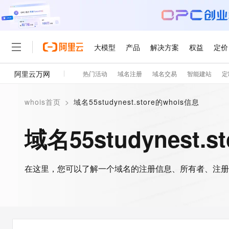
大模型
产品
解决方案
权益
定价
阿里云万网
热门活动
域名注册
域名交易
智能建站
定
大模型
产品
解决方案
权益
定价
云市场
伙伴
服务
了解阿里云
精选产品
精选解决方案
普惠上云
产品定价
精选商城
成为销售伙伴
售前咨询
为什么选择阿里云
千问AI平台
whois首页
>
域名55studynest.store的whois信息
了解云产品的定价详情
大模型服务平台百炼
千问办公，解锁你的工作
普惠上云 官方力荐
分销伙伴
在线服务
网站建设
什么是云计算
大
大模型服务与应用平台
企业级Agent产品，直接
云服务器38元/年起，超
域名55studynest.s
咨询伙伴
多端小程序
技术领先
云上成本管理
售后服务
轻量应用服务器
Agency Agents：拥
官方推荐返现计划
大模型
精选产品
精选解决方案
Salesforce 国际版订阅
稳定可靠
管理和优化成本
推荐新用户得奖励，单订单
销售伙伴合作计划
自助服务
友盟天域
安全合规
人工智能与机器学习
AI
文本生成
在这里，您可以了解一个域名的注册信息、所有者、注册
云数据库 RDS
HappyHorse 打造一
云工开物
无影生态合作计划
在线服务
观测云
分析师报告
高校专属算力普惠，学生认
计算
互联网应用开发
Qwen3.8-Max
HOT
Salesforce On Alibaba C
工单服务
智能体时代全能旗舰模型
Tuya 物联网平台阿里云
研究报告与白皮书
人工智能平台 PAI
快速拥有专属 OpenClaw
大模
Consulting Partner 合
大数据
容器
免费试用
短信专区
一站式AI开发、训练和推
蓝凌 OA
Qwen3.7-Plus
AI 大模型销售与服务生
现代化应用