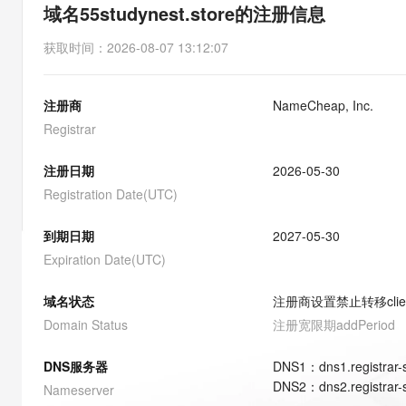
存储
天池大赛
能看、能想、能动手的多模
域名55studynest.store的注册信息
云解析DNS
解决方案免费试用 新老
电子合同
最高领取价值200元试用
安全
网络与CDN
AI 算法大赛
Qwen3-VL-Plus
获取时间
：
2026-08-07 13:12:07
畅捷通
大数据开发治理平台 Data
AI 产品 免费试用
网络
安全
云开发大赛
Tableau 订阅
1亿+ 大模型 tokens 和 
注册商
NameCheap, Inc.
可观测
入门学习赛
中间件
AI空中课堂在线直播课
云防火墙
140+云产品 免费试用
Registrar
大模型服务
上云与迁云
云原生的云上边界网络安全
产品新客免费试用，最长1
数据库
生态解决方案
注册日期
2026-05-30
千问AI平台-Token Plan
企业出海
大模型ACA认证体验
大数据计算
Registration Date(UTC)
助力企业全员 AI 认知与能
行业生态解决方案
政企业务
媒体服务
千问AI平台-模型体验
到期日期
2027-05-30
开发者生态解决方案
在线体验全尺寸、多种模态
Expiration Date(UTC)
企业服务与云通信
AI 开发和 AI 应用解决
Happy 系列大模型
域名与网站
域名状态
注册商设置禁止转移
cli
Domain Status
注册宽限期
addPeriod
终端用户计算
DNS服务器
DNS
1
：
dns1.registrar
Serverless
大模型解决方案
DNS
2
：
dns2.registrar
Nameserver
开发工具