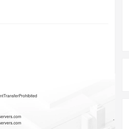
态智能体模型
旗舰 MoE 大模型，百万上下文与顶尖推理能力
图生视频，流
同享
万小智 AI 建站低至 15元/月
Qoder CN
AI 短剧/漫剧
云原生数据库 
快递物流查询
WordPress
成为服务伙
高校合作
点，立即开启云上创新
覆盖公网/内网、递归/权威、移动APP等全场景解析服务
送.CN域名，送备案服务码
基于千问大模型等，支持代码智能生成、研发智能问答
AI助力短剧
GLM-5.2
Wan2.7-T
Ubuntu
服务生态伙伴
视觉 Coding、空间感知、多模态思考等全面升级
1M上下文，专为长程任务能力而生
云工开物
企业应用
Works
Night Plan 支持 Qwen 3.8-Max
云原生大数据计算服务 MaxCompute
AI 办公
容器服务 Kub
NEW
Red Hat
30+ 款产品免费体验
Data Agent 驱动的一站式 Data+AI 开发治理平台
夜间 5 折，Qwen/Meoo/TokenPlan 客户专享
面向分析的企业级SaaS模式云数据仓库
AI智能应用
提供一站式管
科研合作
ERP
堂（旗舰版）
SUSE
智能客服
AI 应用构建
大模型原生
CRM
防护产品
2个月
自动承接线索
建站小程序
Qoder
大模型服务平台百炼-应用模版
OA 办公系统
HOT
NEW
面向真实软件
个人版上线、团队版降价；千问3.8-Max首发发尝鲜
丰富多元化的应用模版和解决方案
力提升
财税管理
模板建站
万有无界
大模型服务平台百炼-智能体
400电话
定制建站
的模型效果
灵活可视化地构建企业级 Agent
方案
广告营销
模板小程序
秒悟
人工智能平台 PAI
entTransferProhibited
定制小程序
云端极速 AI 
新一代 AI 视频生成模型，深度适配广告营销等场景
AI Native 的算法工程平台，一站式完成建模、训练、推理服务部署
APP 开发
-servers.com
建站系统
-servers.com