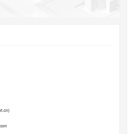
AI 应用
10分钟微调：让0.6B模型媲美235B模
多模态数据信
型
依托云原生高可用架构,实现Dify私有化部署
用1%尺寸在特定领域达到大模型90%以上效果
一个 AI 助手
超强辅助，Bol
即刻拥有 DeepSeek-R1 满血版
在企业官网、通讯软件中为客户提供 AI 客服
多种方案随心选，轻松解锁专属 DeepSeek
t.cn)
.com