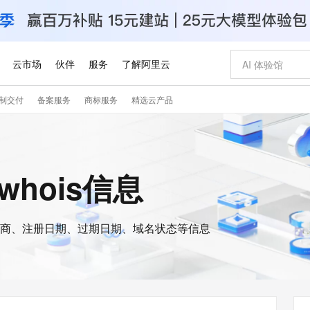
云市场
伙伴
服务
了解阿里云
制交付
备案服务
商标服务
精选云产品
AI 特惠
数据与 API
成为产品伙伴
企业增值服务
最佳实践
价格计算器
AI 场景体
基础软件
产品伙伴合
阿里云认证
市场活动
配置报价
大模型
自助选配和估算价格
步到位
智启 AI 普惠权益
产品生态集成认证中心
企业支持计划
云上春晚
域名与网站
Qwen Audio：打造专属 AI 语音助手
千问官方 MaaS 平台，为开发者和 Agent 而生，新用户赠送 1 亿 + tokens 额度
一句话生成原生
AI Coding
阿里云Maa
2026 阿里云
云服务器 E
为企业打
数据集
Windows
大模型认证
模型
NEW
NEW
格式还原
值低价云产品抢先购
至高享 1亿+免费 tokens，加速 Al 应用落地
提供智能易用的域名与建站服务
Qwen-Audio-3.0-Realtime 端到端实时语音角色扮演
输入一句话想法,
智能编程，一键
安全可靠、
的whois信息
产品生态伙伴
专家技术服务
云上奥运之旅
弹性计算合作
阿里云中企出
手机三要素
宝塔 Linux
全部认证
价格优势
开源旗舰模型
即刻拥有 DeepSeek-V4-Pro
阿里云 OPC 创新助力计划
千问大模型
一键部署幻兽
AI 电商营销
对象存储 O
大模型
产品生态伙伴工作台
企业增值服务台
云栖战略参考
云存储合作计
云栖大会
身份实名认证
CentOS
训练营
推动算力普惠，释放技术红利
最高返9万
真正可用的 1M 上下文,一次完成代码全链路开发
快速构建应用程序和网站，即刻迈出上云第一步
轻松解锁专属 DeepSeek-V4-Pro
至高百万元 Token 补贴，加速一人公司成长
多元化、高性能、安全可靠的大模型服务
一键购买专属
从图文生成到
云上的中国
数据库合作计
活动全景
短信
Docker
图片和
商、注册日期、过期日期、域名状态等信息
自进化智能体
5 分钟轻松部署专属 QwenPaw
Token Plan 模型订阅计划
数字证书管理服务（原SSL证书）
高效搭建 AI
AI 广告创作
无影云电脑
企业成长
NEW
HOT
信息公告
看见新力量
云网络合作计
OCR 文字识别
JAVA
越聪明
证享300元代金券
全托管，含MySQL、PostgreSQL、SQL Server、MariaDB多引擎
Qwen3.8-Max 首发尝鲜，限时加量 10 倍，夜间低至2折
实现全站HTTPS，呈现可信的WEB访问
从聊天伙伴进化为能主动干活的本地数字员工
图文、视频一
随时随地安
Kimi-K3
HappyHors
NEW
魔搭 Mode
loud
服务实践
官网公告
Kimi 最新旗舰模型，长程编程与推理利器
让文字生成流
金融模力时刻
Salesforce O
版
发票查验
全能环境
Claude Code + GStack 打造工程团队
千问办公，限时限量积分加倍
Qoder
低代码高效构
AI 建站
短信服务
型
NEW
作计划
计划
创新中心
魔搭 ModelSc
健康状态
理服务
让AI从“聊天伙伴”进化为能干活的“数字员工”
安装技能 GStack，拥有专属 AI 工程团队
你的AI工作搭子，覆盖日常办公高频场景
面向真实软件的智能体编程平台
0 代码专业建
客户案例
天气预报查询
操作系统
Deepseek-v4-pro
HappyHors
态合作计划