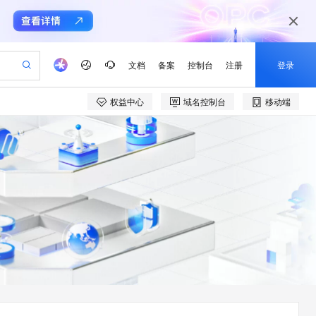
文档
备案
控制台
注册
登录
权益中心
域名控制台
移动端
验
作计划
器
AI 活动
专业服务
服务伙伴合作计划
开发者社区
加入我们
产品动态
服务平台百炼
阿里云 OPC 创新助力计划
一站式生成采购清单，支持单品或批量购买
可编辑精美 PPT 文稿
S产品伙伴计划（繁花）
峰会
CS
造的大模型服务与应用开发平台
Agency Agents：拥有专属领域专家
AI 生产力先锋
Al MaaS 服务伙伴赋能合作
域名
博文
Careers
至高可申请百万元
Qwen3.8-Max 模型上线
 轻松生成专业的 PPT
开启高性价比 AI 编程新体验
弹性可伸缩的云计算服务
先锋实践拓展 AI 生产力的边界
多领域专家智能体,一键组建 AI 虚拟交付团队
Token 补贴，五大权
计划
海大会
伙伴信用分合作计划
商标
问答
社会招聘
益加速 OPC 成功
帕鲁游戏服务器
SS
HappyHorse 打造一站式影视创作平台
飞天发布时刻
HOT
Open Search 向量检索版支
划
备案
电子书
校园招聘
联机服务器，轻松开启游戏
视频创作，一键激活电商全链路生产力
稳定、安全、高性价比、高性能的云存储服务
所见，即是所愿
持视频检索 Pipeline 功能
可视化编排打通从文字构思到成片全链路闭环
更多支持
划
公司注册
镜像站
视频生成
语音识别与合成
 智能体与工作流应用
漫剧工坊：一站式动画创作平台
AI 实训营
应用身份服务 (IDaaS)
合作伙伴培训与认证
划
上云迁移
站生成，高效打造优质广告素材
全接入的云上超级电脑
通过阿里云百炼高效搭建AI应用,助力高效开发
快速生产连贯的高质量长漫剧
从基础到进阶，Agent 创客手把手教你
OpenClaw 管理能力上线
e-1.1-T2V
Qwen3-TTS-Flash
lScope
我要反馈
查询合作伙伴
畅细腻的高质量视频
离线语音合成大模型，多语言方言自适应，低延迟高稳定
n Alibaba Cloud ISV 合作
代维服务
建企业门户网站
10 分钟搭建微信、支付宝小程序
MaxCompute MaxFrame 提
创新加速
ope
登录合作伙伴管理后台
我要建议
站，无忧落地极速上线
以可视化方式快速构建移动和 PC 门户网站
国内短信简单易用，安全可靠，秒级触达，全球覆盖200+国家和地区。
高效部署网站，快速应用到小程序
供自动弹性内存功能
e-1.1-I2V
Cosyvoice-V3-Flash