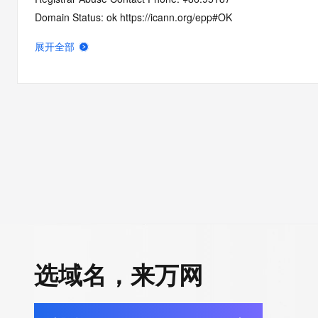
Domain Status: ok https://icann.org/epp#OK
Domain Status: addPeriod https://icann.org/epp#addPeriod
展开全部
Registry Registrant ID: REDACTED FOR PRIVACY
Registrant Name: REDACTED FOR PRIVACY
Registrant Organization: REDACTED FOR PRIVACY
Registrant Street:  REDACTED FOR PRIVACY
Registrant City: REDACTED FOR PRIVACY
Registrant State/Province: an hui
Registrant Postal Code: REDACTED FOR PRIVACY
Registrant Country: CN
Registrant Phone: REDACTED FOR PRIVACY
Registrant Phone Ext: REDACTED FOR PRIVACY
Registrant Fax: REDACTED FOR PRIVACY
Registrant Fax Ext: REDACTED FOR PRIVACY
选域名，来万网
Registrant Email: Please query the RDDS service of the Registrar
how to contact the Registrant, Admin, or Tech contact of the 
Registry Admin ID: REDACTED FOR PRIVACY