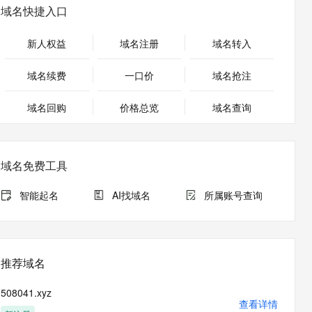
安全
畅自然，细节丰富
高表现力语音合成大模型，语音克隆听感自然
我要投诉
PolarDB
域名快捷入口
上云场景组合购
Milvus 弹性伸缩功能新增节
伴
漫剧创作，剧本、分镜、视频高效生成
100%兼容MySQL、PostgreSQL，兼容Oracle，支持集中和分布式
覆盖90%+业务场景，专享组合折扣价
点支持范围
2V
VPN
Fun-ASR
新人权益
域名注册
域名转入
文戏情感细腻自然，动作戏激烈拳拳到肉，实现更强表演能力
支持中英文自由切换，具备更强的噪声鲁棒性
ernetes 版 ACK
云聚AI 严选权益
AI 原生数据库服务发布
SSL 证书
，一键激活高效办公新体验
理容器应用的 K8s 服务
精选AI产品，从模型到应用全链提效
Agent 数据网关
域名续费
一口价
域名抢注
堡垒机
AI 用量加速计划
云原生数据库 PolarDB
应用
域名回购
价格总览
防火墙
域名查询
、识别商机，让客服更高效、服务更出色。
新老同享，达量后返
Agentic Database 发布
千问办公
主机安全
NEW
的智能体编程平台
一站式AI生产力平台
域名免费工具
AI 应用及服务市场
伶鹊
企业级人与Agent协作平台，接入和调度多个数字员工
智能客服平台，对话机器人、对话分析、智能外呼
智能起名
AI找域名
所属账号查询
AI 应用
大模型服务平台百炼 - 全妙
大模型
应用创作平台
多模态内容创作工具，已接入 DeepSeek
自然语言处理
推荐域名
数据标注
508041.xyz
机器学习
查看详情