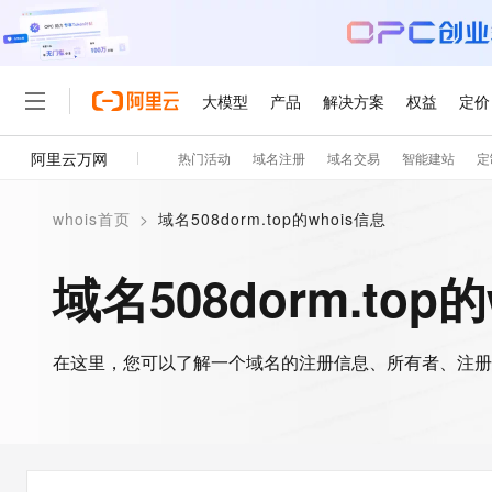
大模型
产品
解决方案
权益
定价
阿里云万网
热门活动
域名注册
域名交易
智能建站
定
大模型
产品
解决方案
权益
定价
云市场
伙伴
服务
了解阿里云
精选产品
精选解决方案
普惠上云
产品定价
精选商城
成为销售伙伴
售前咨询
为什么选择阿里云
千问AI平台
whois首页
>
域名508dorm.top的whois信息
了解云产品的定价详情
大模型服务平台百炼
睿译宝，AI翻译排版一
普惠上云 官方力荐
分销伙伴
在线服务
网站建设
什么是云计算
大
大模型服务与应用平台
上传文档即自动完成翻译和
云服务器38元/年起，超
域名508dorm.top
咨询伙伴
多端小程序
技术领先
云上成本管理
售后服务
轻量应用服务器
GLM-5.2：长任务时代
官方推荐返现计划
大模型
精选产品
精选解决方案
Salesforce 国际版订阅
稳定可靠
管理和优化成本
推荐新用户得奖励，单订单
销售伙伴合作计划
自助服务
友盟天域
安全合规
人工智能与机器学习
AI
文本生成
在这里，您可以了解一个域名的注册信息、所有者、注册
云数据库 RDS
Hermes Agent，打造
云工开物
无影生态合作计划
在线服务
观测云
分析师报告
自主进化，持久记忆，越用
高校专属算力普惠，学生认
计算
互联网应用开发
Qwen3.8-Max
HOT
Salesforce On Alibaba C
工单服务
智能体时代全能旗舰模型
Tuya 物联网平台阿里云
研究报告与白皮书
人工智能平台 PAI
快速拥有专属 OpenClaw
大模
Consulting Partner 合
大数据
容器
免费试用
短信专区
一站式AI开发、训练和推
蓝凌 OA
Qwen3.7-Plus
AI 大模型销售与服务生
现代化应用