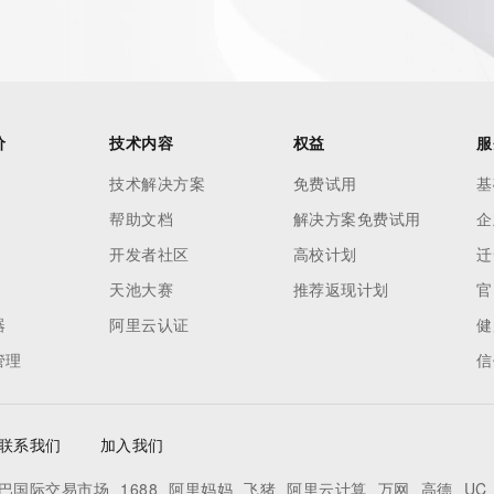
价
技术内容
权益
服
技术解决方案
免费试用
基
帮助文档
解决方案免费试用
企
开发者社区
高校计划
迁
天池大赛
推荐返现计划
官
器
阿里云认证
健
管理
信
联系我们
加入我们
巴国际交易市场
1688
阿里妈妈
飞猪
阿里云计算
万网
高德
UC