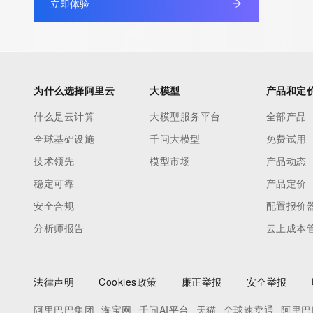
立即体验
Admin Name: 
Admin Organization: 
Admin Street: 
Admin City: 
Admin State/Province: 
为什么选择阿里云
大模型
产品和定
Admin Postal Code: 
什么是云计算
大模型服务平台
全部产品
Admin Country: 
全球基础设施
千问大模型
免费试用
Admin Phone: 
Admin Phone Ext: 
技术领先
模型市场
产品动态
Admin Fax: 
稳定可靠
产品定价
Admin Fax Ext: 
安全合规
配置报价
Admin Email: 
分析师报告
云上成本
Registry Tech ID: REDACTED FOR PRIVACY
Tech Name: 
Tech Organization: 
法律声明
Cookies政策
廉正举报
安全举报
Tech Street: 
Tech City: 
阿里巴巴集团
淘宝网
千问AI平台
天猫
全球速卖通
阿里巴