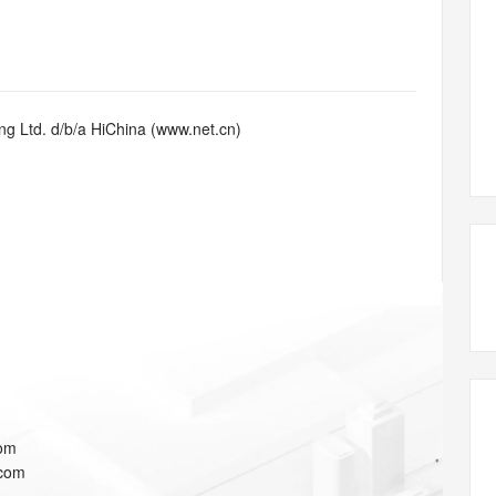
态智能体模型
旗舰 MoE 大模型，百万上下文与顶尖推理能力
图生视频，流
同享
万小智 AI 建站低至 15元/月
Qoder CN
AI 短剧/漫剧
云原生数据库 
快递物流查询
WordPress
成为服务伙
高校合作
点，立即开启云上创新
覆盖公网/内网、递归/权威、移动APP等全场景解析服务
送.CN域名，送备案服务码
基于千问大模型等，支持代码智能生成、研发智能问答
AI助力短剧
GLM-5.2
Wan2.7-T
Ubuntu
服务生态伙伴
视觉 Coding、空间感知、多模态思考等全面升级
1M上下文，专为长程任务能力而生
云工开物
企业应用
Works
Night Plan 支持 Qwen 3.8-Max
云原生大数据计算服务 MaxCompute
AI 办公
容器服务 Kub
NEW
Red Hat
30+ 款产品免费体验
Data Agent 驱动的一站式 Data+AI 开发治理平台
夜间 5 折，Qwen/Meoo/TokenPlan 客户专享
面向分析的企业级SaaS模式云数据仓库
AI智能应用
提供一站式管
科研合作
g Ltd. d/b/a HiChina (www.net.cn)
ERP
堂（旗舰版）
SUSE
智能客服
AI 应用构建
大模型原生
CRM
防护产品
2个月
自动承接线索
建站小程序
Qoder
大模型服务平台百炼-应用模版
OA 办公系统
HOT
NEW
面向真实软件
个人版上线、团队版降价；千问3.8-Max首发发尝鲜
丰富多元化的应用模版和解决方案
力提升
财税管理
模板建站
万有无界
大模型服务平台百炼-智能体
400电话
定制建站
的模型效果
灵活可视化地构建企业级 Agent
方案
广告营销
模板小程序
秒悟
人工智能平台 PAI
定制小程序
云端极速 AI 
新一代 AI 视频生成模型，深度适配广告营销等场景
AI Native 的算法工程平台，一站式完成建模、训练、推理服务部署
APP 开发
com
建站系统
.com