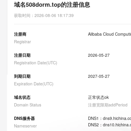
存储
天池大赛
能看、能想、能动手的多模
域名508dorm.top的注册信息
云解析DNS
解决方案免费试用 新老
电子合同
最高领取价值200元试用
安全
网络与CDN
AI 算法大赛
Qwen3-VL-Plus
获取时间
：
2026-08-06 18:17:39
畅捷通
大数据开发治理平台 Data
AI 产品 免费试用
网络
安全
云开发大赛
Tableau 订阅
1亿+ 大模型 tokens 和 
注册商
Alibaba Cloud Computin
可观测
入门学习赛
中间件
AI空中课堂在线直播课
云防火墙
140+云产品 免费试用
Registrar
大模型服务
上云与迁云
云原生的云上边界网络安全
产品新客免费试用，最长1
数据库
生态解决方案
注册日期
2026-05-27
千问AI平台-Token Plan
企业出海
大模型ACA认证体验
大数据计算
Registration Date(UTC)
助力企业全员 AI 认知与能
行业生态解决方案
政企业务
媒体服务
千问AI平台-模型体验
到期日期
2027-05-27
开发者生态解决方案
在线体验全尺寸、多种模态
Expiration Date(UTC)
企业服务与云通信
AI 开发和 AI 应用解决
Happy 系列大模型
域名与网站
域名状态
正常状态
ok
Domain Status
注册宽限期
addPeriod
终端用户计算
DNS服务器
DNS
1
：
dns9.hichina.
Serverless
大模型解决方案
DNS
2
：
dns10.hichina
Nameserver
开发工具