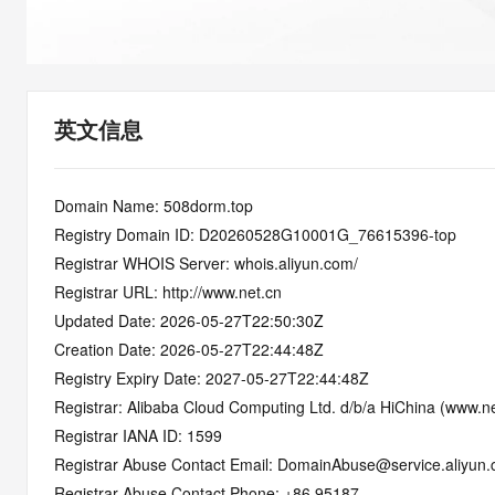
快速部署 Dify，高效搭建 
迁移与运维管理
10 分钟在聊天系统中增加
专有云
英文信息
Domain Name: 508dorm.top
Registry Domain ID: D20260528G10001G_76615396-top
Registrar WHOIS Server: whois.aliyun.com/
Registrar URL: http://www.net.cn
Updated Date: 2026-05-27T22:50:30Z
Creation Date: 2026-05-27T22:44:48Z
Registry Expiry Date: 2027-05-27T22:44:48Z
Registrar: Alibaba Cloud Computing Ltd. d/b/a HiChina (www.ne
Registrar IANA ID: 1599
Registrar Abuse Contact Email: DomainAbuse@service.aliyun
Registrar Abuse Contact Phone: +86.95187