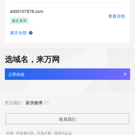
4000107878.com
查看详情
最近查询
展开全部
4000234999.cn
查看详情
待删除
选域名，来万网
4000253533.com
查看详情
最近查询
立即体验
4000663120.com
查看详情
最近查询
关注我们：
新浪微博
4001123883.cn
联系我们
查看详情
最近查询
文档
|
开发者社区
|
天池大赛
|
培训与认证