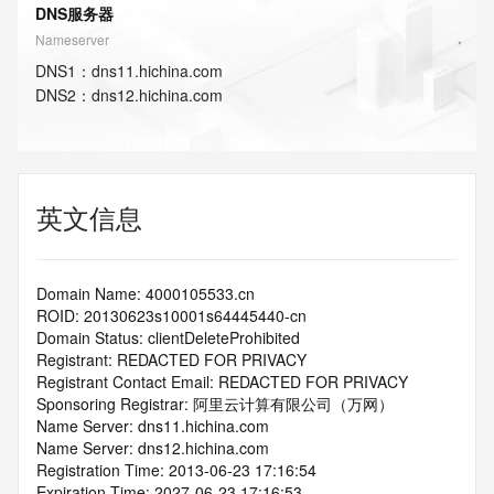
DNS服务器
Nameserver
DNS
1
：
dns11.hichina.com
DNS
2
：
dns12.hichina.com
英文信息
Domain Name: 4000105533.cn
ROID: 20130623s10001s64445440-cn
Domain Status: clientDeleteProhibited
Registrant: REDACTED FOR PRIVACY
Registrant Contact Email: REDACTED FOR PRIVACY
Sponsoring Registrar: 阿里云计算有限公司（万网）
Name Server: dns11.hichina.com
Name Server: dns12.hichina.com
Registration Time: 2013-06-23 17:16:54
Expiration Time: 2027-06-23 17:16:53