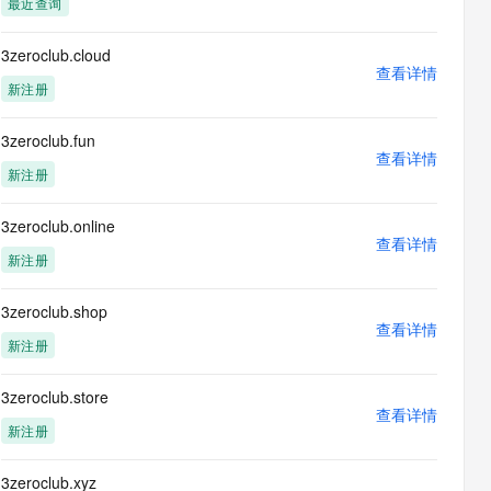
最近查询
息提取
与 AI 智能体进行实时音视频通话
从文本、图片、视频中提取结构化的属性信息
构建支持视频理解的 AI 音视频实时通话应用
3zeroclub.cloud
查看详情
t.diy 一步搞定创意建站
构建大模型应用的安全防护体系
新注册
通过自然语言交互简化开发流程,全栈开发支持
通过阿里云安全产品对 AI 应用进行安全防护
3zeroclub.fun
查看详情
新注册
3zeroclub.online
查看详情
新注册
3zeroclub.shop
查看详情
新注册
nameserver/collins.ns.cloudflare.com","type":"application/rdap+json"}]},
3zeroclub.store
查看详情
新注册
ameserver/nile.ns.cloudflare.com","type":"application/rdap+json"}]}],"sec
3zeroclub.xyz