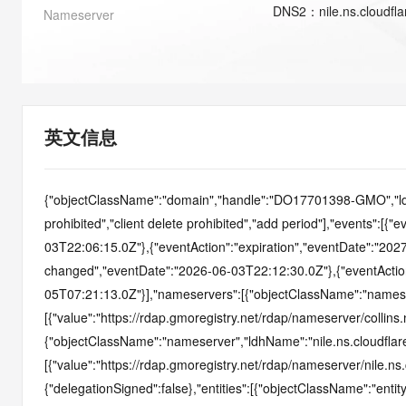
快速部署 Dify，高效搭建 
DNS
2
：
nile.ns.cloudfl
Nameserver
迁移与运维管理
10 分钟在聊天系统中增加
专有云
英文信息
{"objectClassName":"domain","handle":"DO17701398-GMO","ldhNa
prohibited","client delete prohibited","add period"],"events":[{"
03T22:06:15.0Z"},{"eventAction":"expiration","eventDate":"2027
changed","eventDate":"2026-06-03T22:12:30.0Z"},{"eventActio
05T07:21:13.0Z"}],"nameservers":[{"objectClassName":"nameserv
[{"value":"https://rdap.gmoregistry.net/rdap/nameserver/collins.n
{"objectClassName":"nameserver","ldhName":"nile.ns.cloudflare
[{"value":"https://rdap.gmoregistry.net/rdap/nameserver/nile.ns.
{"delegationSigned":false},"entities":[{"objectClassName":"entity