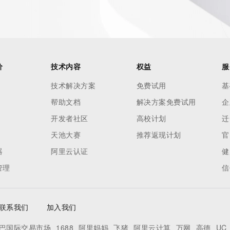
ate","href":"https://www.gmoregistry.com/en/privacy/","type":"text/html"}]
 Profile for gTLD Registries and Registrars version 1.0"]},
service of the Registrar of Record identified in this output 
min, or Tech contact of the queried domain name.","","This 
价
技术内容
权益
服
nformation pertaining to Internet domain names we have 
 the accuracy of this data.","","By using this service you 
技术解决方案
免费试用
基
,"(2) not to use any information presented here for any 
帮助文档
解决方案免费试用
企
"],"links":
开发者社区
高校计划
迁
l":"terms-of-
tml"}]}],"rdapConformance":
天池大赛
推荐返现计划
官
technical_implementation_guide_1"],"lang":"en"}
器
阿里云认证
健
管理
信
联系我们
加入我们
巴国际交易市场
1688
阿里妈妈
飞猪
阿里云计算
万网
高德
UC