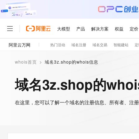
大模型
产品
解决方案
权益
定价
阿里云万网
热门活动
域名注册
域名交易
智能建站
定
大模型
产品
解决方案
权益
定价
云市场
伙伴
服务
了解阿里云
精选产品
精选解决方案
普惠上云
产品定价
精选商城
成为销售伙伴
售前咨询
为什么选择阿里云
千问AI平台
whois首页
>
域名3z.shop的whois信息
了解云产品的定价详情
大模型服务平台百炼
千问办公，解锁你的工作
普惠上云 官方力荐
分销伙伴
在线服务
网站建设
什么是云计算
大
大模型服务与应用平台
企业级Agent产品，直接
云服务器38元/年起，超
域名3z.shop的who
咨询伙伴
多端小程序
技术领先
云上成本管理
售后服务
轻量应用服务器
Agency Agents：拥
官方推荐返现计划
大模型
精选产品
精选解决方案
Salesforce 国际版订阅
稳定可靠
管理和优化成本
推荐新用户得奖励，单订单
销售伙伴合作计划
自助服务
友盟天域
安全合规
人工智能与机器学习
AI
文本生成
在这里，您可以了解一个域名的注册信息、所有者、注册
云数据库 RDS
HappyHorse 打造一
云工开物
无影生态合作计划
在线服务
观测云
分析师报告
高校专属算力普惠，学生认
计算
互联网应用开发
Qwen3.8-Max
HOT
Salesforce On Alibaba C
工单服务
智能体时代全能旗舰模型
Tuya 物联网平台阿里云
研究报告与白皮书
人工智能平台 PAI
快速拥有专属 OpenClaw
大模
Consulting Partner 合
大数据
容器
免费试用
短信专区
一站式AI开发、训练和推
蓝凌 OA
Qwen3.7-Plus
AI 大模型销售与服务生
现代化应用