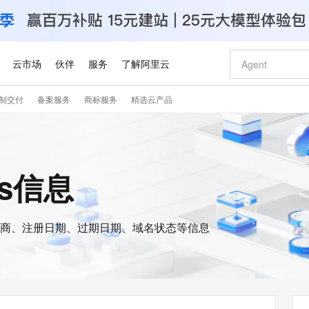
云市场
伙伴
服务
了解阿里云
制交付
备案服务
商标服务
精选云产品
AI 特惠
数据与 API
成为产品伙伴
企业增值服务
最佳实践
价格计算器
AI 场景体
基础软件
产品伙伴合
阿里云认证
市场活动
配置报价
大模型
自助选配和估算价格
新方式
睿译宝，AI翻译排版一步到位
智启 AI 普惠权益
产品生态集成认证中心
企业支持计划
云上春晚
域名与网站
千问官方 MaaS 平台，为开发者和 Agent 而生，新用户赠送 1 亿 + tokens 额度
Qwen Aud
AI Coding
阿里云Maa
2026 阿里云
云服务器 E
为企业打
数据集
Windows
大模型认证
模型
NEW
NEW
交付可用成果
值低价云产品抢先购
上传文档即自动完成翻译和格式还原
至高享 1亿+免费 tokens，加速 Al 应用落地
提供智能易用的域名与建站服务
智能编程，一键
安全可靠、
is信息
产品生态伙伴
专家技术服务
云上奥运之旅
弹性计算合作
阿里云中企出
手机三要素
宝塔 Linux
全部认证
价格优势
有专属领域专家
GLM-5.2：长任务时代开源旗舰模型
阿里云 OPC 创新助力计划
千问大模型
即刻拥有 DeepS
AI 电商营销
对象存储 O
大模型
产品生态伙伴工作台
企业增值服务台
云栖战略参考
云存储合作计
云栖大会
身份实名认证
CentOS
训练营
推动算力普惠，释放技术红利
最高返9万
多领域专家智能体,一键组建 AI 虚拟交付团队
快速构建应用程序和网站，即刻迈出上云第一步
至高百万元 Token 补贴，加速一人公司成长
多元化、高性能、安全可靠的大模型服务
真正可用的 1M 上下文,一次完成代码全链路开发
轻松解锁专属 Dee
从图文生成到
云上的中国
数据库合作计
活动全景
短信
Docker
图片和
商、注册日期、过期日期、域名状态等信息
站式影视创作平台
Hermes Agent，打造自进化智能体
Token Plan 模型订阅计划
数字证书管理服务（原SSL证书）
5 分钟轻松部署
AI 广告创作
无影云电脑
企业成长
NEW
信息公告
看见新力量
云网络合作计
OCR 文字识别
JAVA
证享300元代金券
可视化编排打通从文字构思到成片全链路闭环
全托管，含MySQL、PostgreSQL、SQL Server、MariaDB多引擎
自主进化，持久记忆，越用越聪明
Qwen3.8-Max 首发尝鲜，限时加量 10 倍，夜间低至2折
实现全站HTTPS，呈现可信的WEB访问
图文、视频一
随时随地安
Kimi-K3
HappyHors
NEW
魔搭 Mode
loud
服务实践
官网公告
Kimi 最新旗舰模型，长程编程与推理利器
让文字生成流
金融模力时刻
Salesforce O
版
发票查验
全能环境
Claude Code + GStack 打造工程团队
千问办公，限时限量积分加倍
Qoder
低代码高效构
AI 建站
短信服务
型
NEW
作计划
计划
创新中心
魔搭 ModelSc
健康状态
理服务
让AI从“聊天伙伴”进化为能干活的“数字员工”
安装技能 GStack，拥有专属 AI 工程团队
你的AI工作搭子，覆盖日常办公高频场景
面向真实软件的智能体编程平台
0 代码专业建
客户案例
天气预报查询
操作系统
Deepseek-v4-pro
HappyHors
态合作计划