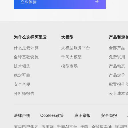
protect customer information."],"links":
立即体验
[{"value":"https://www.gmoregistry.com/en/privacy/","rel":"altern
{"description":["This response conforms to the RDAP Operational
{"title":"Terms of Service","description":["Please query the RDAP 
for information on how to contact the Registrar, Registrant, Ad
为什么选择阿里云
大模型
产品和定
RDAP service is provided by GMO Registry and only contains i
registered for our customers.","GMO Registry does not guarantee
什么是云计算
大模型服务平台
全部产品
are agreeing;","","(1) only to use the data for lawful purposes."
全球基础设施
千问大模型
免费试用
purpose other than determining ownership of domain names.","...
技术领先
模型市场
产品动态
[{"value":"https://rdap.gmoregistry.net/rdap/domain/3z.shop","re
service","href":"https://rdap.gmoregistry.net/tos","type":"text/h
稳定可靠
产品定价
["rdap_level_0","icann_rdap_response_profile_1","icann_rdap_
安全合规
配置报价
分析师报告
云上成本
法律声明
Cookies政策
廉正举报
安全举报
阿里巴巴集团
淘宝网
千问AI平台
天猫
全球速卖通
阿里巴