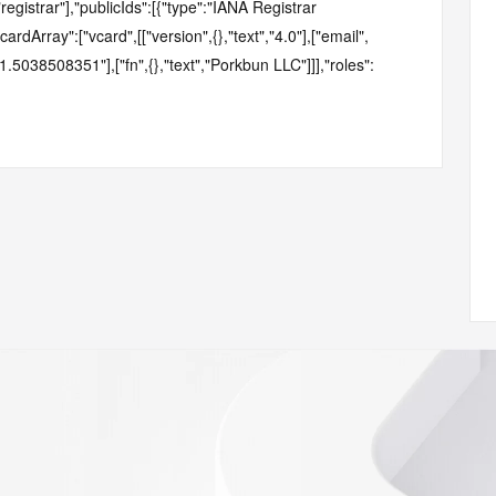
["registrar"],"publicIds":[{"type":"IANA Registrar 
cardArray":["vcard",[["version",{},"text","4.0"],["email",
+1.5038508351"],["fn",{},"text","Porkbun LLC"]]],"roles":
elf","href":"https://rdap.gmoregistry.net/rdap/entity/1861","type":"applica
ref":"https://cart-
nks":[{"value":"https://cart-
efore.porkbun.horse/rdap/","type":"application/rdap+json"},
"rel":"related","href":"https://cart-
/rdap+json"},
:"self","href":"https://rdap.gmoregistry.net/rdap/domain/3z.shop","type"
domain status codes, please visit 
icann.org/epp","type":"text/html"}]},{"title":"RDDS Inaccuracy 
acy Complaint Form: https://www.icann.org/wicf"],"links":
ps://www.icann.org/wicf/","type":"text/html"}]},{"title":"Privacy 
ering to strict policies and collaborating with partners to 