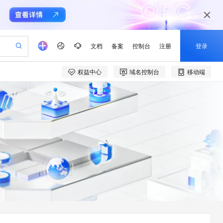
文档
备案
控制台
注册
登录
权益中心
域名控制台
移动端
验
作计划
器
AI 活动
专业服务
服务伙伴合作计划
开发者社区
加入我们
产品动态
服务平台百炼
阿里云 OPC 创新助力计划
一站式生成采购清单，支持单品或批量购买
io：打造专属 AI 语音助手
S产品伙伴计划（繁花）
峰会
CS
造的大模型服务与应用开发平台
一句话生成原生可编辑精美 PPT 文稿
AI 生产力先锋
Al MaaS 服务伙伴赋能合作
域名
博文
Careers
至高可申请百万元
Qwen3.8-Max 模型上线
开启高性价比 AI 编程新体验
弹性可伸缩的云计算服务
Qwen-Audio-3.0-Realtime 端到端实时语音角色扮演
输入一句话想法, 轻松生成专业的 PPT
先锋实践拓展 AI 生产力的边界
Token 补贴，五大权
计划
海大会
伙伴信用分合作计划
商标
问答
社会招聘
益加速 OPC 成功
eek-V4-Pro
SS
一键部署幻兽帕鲁游戏服务器
飞天发布时刻
HOT
Open Search 向量检索版支
划
备案
电子书
校园招聘
pSeek-V4-Pro
视频创作，一键激活电商全链路生产力
稳定、安全、高性价比、高性能的云存储服务
一键购买专属联机服务器，轻松开启游戏
所见，即是所愿
持视频检索 Pipeline 功能
更多支持
划
公司注册
镜像站
视频生成
语音识别与合成
专属 QwenPaw
漫剧工坊：一站式动画创作平台
AI 实训营
HOT
应用身份服务 (IDaaS)
合作伙伴培训与认证
划
上云迁移
站生成，高效打造优质广告素材
全接入的云上超级电脑
从聊天伙伴进化为能主动干活的本地数字员工
快速生产连贯的高质量长漫剧
从基础到进阶，Agent 创客手把手教你
OpenClaw 管理能力上线
e-1.1-T2V
Qwen3-TTS-Flash
lScope
我要反馈
查询合作伙伴
畅细腻的高质量视频
离线语音合成大模型，多语言方言自适应，低延迟高稳定
n Alibaba Cloud ISV 合作
代维服务
建企业门户网站
10 分钟搭建微信、支付宝小程序
MaxCompute MaxFrame 提
创新加速
ope
登录合作伙伴管理后台
我要建议
站，无忧落地极速上线
以可视化方式快速构建移动和 PC 门户网站
国内短信简单易用，安全可靠，秒级触达，全球覆盖200+国家和地区。
高效部署网站，快速应用到小程序
供自动弹性内存功能
e-1.1-I2V
Cosyvoice-V3-Flash