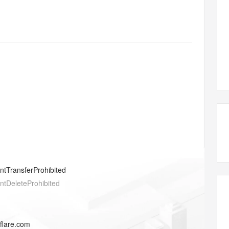
态智能体模型
旗舰 MoE 大模型，百万上下文与顶尖推理能力
图生视频，流
同享
万小智 AI 建站低至 15元/月
Qoder CN
AI 短剧/漫剧
云原生数据库 
快递物流查询
WordPress
成为服务伙
高校合作
点，立即开启云上创新
覆盖公网/内网、递归/权威、移动APP等全场景解析服务
送.CN域名，送备案服务码
基于千问大模型等，支持代码智能生成、研发智能问答
AI助力短剧
GLM-5.2
Wan2.7-T
Ubuntu
服务生态伙伴
视觉 Coding、空间感知、多模态思考等全面升级
1M上下文，专为长程任务能力而生
云工开物
企业应用
Works
Night Plan 支持 Qwen 3.8-Max
云原生大数据计算服务 MaxCompute
AI 办公
容器服务 Kub
NEW
Red Hat
30+ 款产品免费体验
Data Agent 驱动的一站式 Data+AI 开发治理平台
夜间 5 折，Qwen/Meoo/TokenPlan 客户专享
面向分析的企业级SaaS模式云数据仓库
AI智能应用
提供一站式管
科研合作
ERP
堂（旗舰版）
SUSE
智能客服
AI 应用构建
大模型原生
CRM
防护产品
2个月
自动承接线索
建站小程序
Qoder
大模型服务平台百炼-应用模版
OA 办公系统
HOT
NEW
面向真实软件
个人版上线、团队版降价；千问3.8-Max首发发尝鲜
丰富多元化的应用模版和解决方案
力提升
财税管理
模板建站
万有无界
大模型服务平台百炼-智能体
400电话
定制建站
的模型效果
灵活可视化地构建企业级 Agent
方案
广告营销
模板小程序
秒悟
人工智能平台 PAI
entTransferProhibited
定制小程序
云端极速 AI 
新一代 AI 视频生成模型，深度适配广告营销等场景
AI Native 的算法工程平台，一站式完成建模、训练、推理服务部署
entDeleteProhibited
APP 开发
建站系统
dflare.com