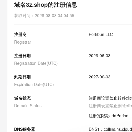
存储
天池大赛
能看、能想、能动手的多模
域名3z.shop的注册信息
云解析DNS
解决方案免费试用 新老
电子合同
最高领取价值200元试用
安全
网络与CDN
AI 算法大赛
Qwen3-VL-Plus
获取时间
：
2026-08-08 04:04:55
畅捷通
大数据开发治理平台 Data
AI 产品 免费试用
网络
安全
云开发大赛
Tableau 订阅
1亿+ 大模型 tokens 和 
注册商
Porkbun LLC
可观测
入门学习赛
中间件
AI空中课堂在线直播课
云防火墙
140+云产品 免费试用
Registrar
大模型服务
上云与迁云
云原生的云上边界网络安全
产品新客免费试用，最长1
数据库
生态解决方案
注册日期
2026-06-03
千问AI平台-Token Plan
企业出海
大模型ACA认证体验
大数据计算
Registration Date(UTC)
助力企业全员 AI 认知与能
行业生态解决方案
政企业务
媒体服务
千问AI平台-模型体验
到期日期
2027-06-03
开发者生态解决方案
在线体验全尺寸、多种模态
Expiration Date(UTC)
企业服务与云通信
AI 开发和 AI 应用解决
Happy 系列大模型
域名与网站
域名状态
注册商设置禁止转移
cli
Domain Status
注册商设置禁止删除
cli
终端用户计算
注册宽限期
addPeriod
Serverless
大模型解决方案
DNS服务器
DNS
1
：
collins.ns.clou
开发工具