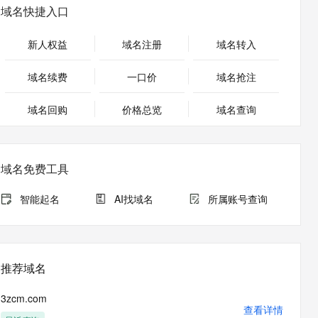
安全
畅自然，细节丰富
高表现力语音合成大模型，语音克隆听感自然
我要投诉
PolarDB
域名快捷入口
上云场景组合购
Milvus 弹性伸缩功能新增节
伴
漫剧创作，剧本、分镜、视频高效生成
100%兼容MySQL、PostgreSQL，兼容Oracle，支持集中和分布式
覆盖90%+业务场景，专享组合折扣价
点支持范围
2V
VPN
Fun-ASR
新人权益
域名注册
域名转入
文戏情感细腻自然，动作戏激烈拳拳到肉，实现更强表演能力
支持中英文自由切换，具备更强的噪声鲁棒性
ernetes 版 ACK
云聚AI 严选权益
AI 原生数据库服务发布
SSL 证书
，一键激活高效办公新体验
理容器应用的 K8s 服务
精选AI产品，从模型到应用全链提效
Agent 数据网关
域名续费
一口价
域名抢注
堡垒机
AI 用量加速计划
云原生数据库 PolarDB
应用
域名回购
价格总览
防火墙
域名查询
、识别商机，让客服更高效、服务更出色。
新老同享，达量后返
Agentic Database 发布
千问办公
主机安全
NEW
的智能体编程平台
一站式AI生产力平台
域名免费工具
AI 应用及服务市场
伶鹊
企业级人与Agent协作平台，接入和调度多个数字员工
智能客服平台，对话机器人、对话分析、智能外呼
智能起名
AI找域名
所属账号查询
AI 应用
大模型服务平台百炼 - 全妙
大模型
应用创作平台
多模态内容创作工具，已接入 DeepSeek
自然语言处理
推荐域名
数据标注
3zcm.com
机器学习
查看详情