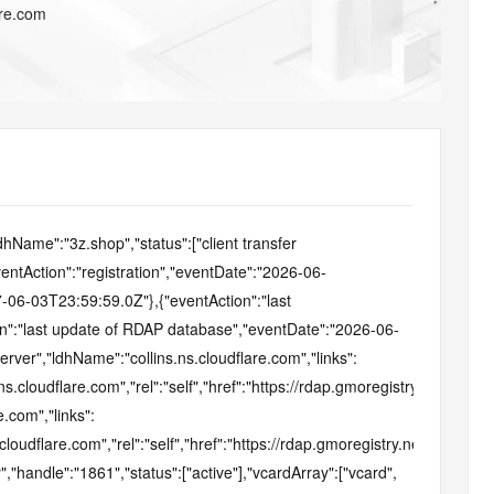
AI 应用
10分钟微调：让0.6B模型媲美235B模
多模态数据信
are.com
型
依托云原生高可用架构,实现Dify私有化部署
用1%尺寸在特定领域达到大模型90%以上效果
一个 AI 助手
超强辅助，Bol
即刻拥有 DeepSeek-R1 满血版
在企业官网、通讯软件中为客户提供 AI 客服
多种方案随心选，轻松解锁专属 DeepSeek
me":"3z.shop","status":["client transfer 
eventAction":"registration","eventDate":"2026-06-
-06-03T23:59:59.0Z"},{"eventAction":"last 
n":"last update of RDAP database","eventDate":"2026-06-
er","ldhName":"collins.ns.cloudflare.com","links":
s.cloudflare.com","rel":"self","href":"https://rdap.gmoregistry.net/rdap/
.com","links":
cloudflare.com","rel":"self","href":"https://rdap.gmoregistry.net/rdap/n
","handle":"1861","status":["active"],"vcardArray":["vcard",