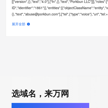
[["version",{},"text","4.0"],["fn",{},"text","Porkbun LLC"]]],"roles":
ID","identifier":"1861"}],"entities":[{"objectClassName":"entity","v
{},"text","abuse@porkbun.com"],["tel",{"type":"voice"},"uri","tel:
["abuse"]}],"links":
展开全部
[{"value":"https://rdap.gmoregistry.net/rdap/entity/1861","rel":"s
{"value":"https://cart-before.porkbun.horse/rdap/","rel":"about","h
before.porkbun.horse/rdap/","type":"application/rdap+json"}]}],"li
before.porkbun.horse/rdap/","rel":"about","href":"https://cart-b
{"value":"https://cart-before.porkbun.horse/rdap/domain/3z.shop",
before.porkbun.horse/rdap/domain/3z.shop","type":"application
{"value":"https://rdap.gmoregistry.net/rdap/domain/3z.shop","rel"
[{"title":"Status Codes","description":["For more information on 
https://icann.org/epp"],"links":
[{"value":"https://icann.org/epp","rel":"alternate","href":"https://
Complaint Form","description":["URL of the ICANN RDDS Inaccur
选域名，来万网
[{"value":"https://www.icann.org/wicf/","rel":"alternate","href":"htt
Policy","description":["GMO Registry prioritizes data privacy, adh