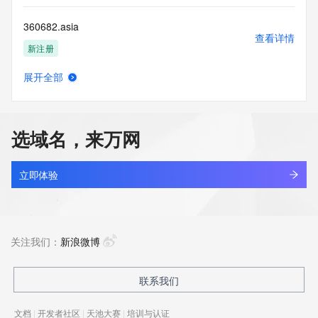
360682.asia
查看详情
新注册
展开全部
360838.xyz
查看详情
最近查询
选域名，来万网
360aidata.com
查看详情
最近查询
立即体验
360airmesh.com
查看详情
新注册
关注我们：
新浪微博
360aisafe.com
联系我们
查看详情
新注册
文档
|
开发者社区
|
天池大赛
|
培训与认证