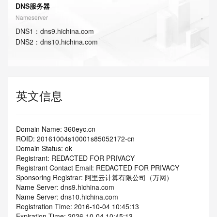
DNS服务器
Nameserver
DNS
1
：
dns9.hichina.com
DNS
2
：
dns10.hichina.com
英文信息
Domain Name: 360eyc.cn
ROID: 20161004s10001s85052172-cn
Domain Status: ok
Registrant: REDACTED FOR PRIVACY
Registrant Contact Email: REDACTED FOR PRIVACY
Sponsoring Registrar: 阿里云计算有限公司（万网）
Name Server: dns9.hichina.com
Name Server: dns10.hichina.com
Registration Time: 2016-10-04 10:45:13
Expiration Time: 2026-10-04 10:45:13